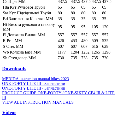
Cs Пір'я ММ
437.5
437.5
437.5
437.5
437.5
Hta Кут Рульової Труби
65
65
65
65
65
Sta Кут Підсідельної Труби
80
80
80
80
80
Bd Заниження Каретки ММ
35
35
35
35
35
Ht Висота рульового стакану
95
95
95
105
120
ММ
Fl Довжина Вилки ММ
557
557
557
557
557
R Рич ММ
426
453
480
509
535
S Стек ММ
607
607
607
616
629
Wb Колісна База ММ
1177
1204
1232
1265
1298
Sh Стендовер ММ
730
735
738
735
730
Downloads
MERIDA instruction manual bikes 2023
ONE-FORTY LITE III - Запчастини
ONE-FORTY LITE III - Запчастини
PRODUCT GUIDE ONE-FORTY / ONE-SIXTY CF4 III & LITE
III
VIEW ALL INSTRUCTION MANUALS
Videos