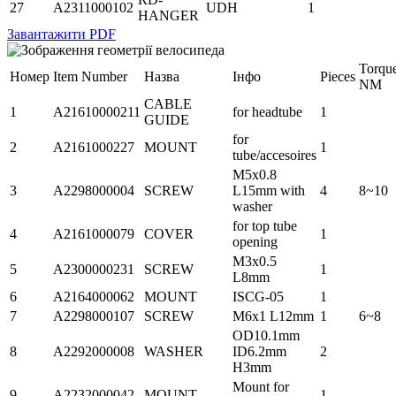
27
A2311000102
UDH
1
HANGER
Завантажити PDF
Torqu
Номер
Item Number
Назва
Інфо
Pieces
NM
CABLE
1
A21610000211
for headtube
1
GUIDE
for
2
A2161000227
MOUNT
1
tube/accesoires
M5x0.8
3
A2298000004
SCREW
L15mm with
4
8~10
washer
for top tube
4
A2161000079
COVER
1
opening
M3x0.5
5
A2300000231
SCREW
1
L8mm
6
A2164000062
MOUNT
ISCG-05
1
7
A2298000107
SCREW
M6x1 L12mm
1
6~8
OD10.1mm
8
A2292000008
WASHER
ID6.2mm
2
H3mm
Mount for
9
A2232000042
MOUNT
1