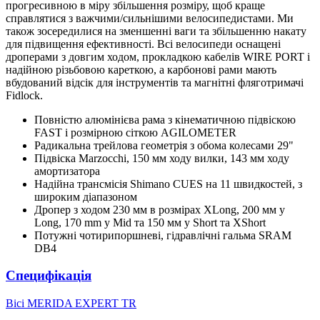
прогресивною в міру збільшення розміру, щоб краще
справлятися з важчими/сильнішими велосипедистами. Ми
також зосередилися на зменшенні ваги та збільшенню накату
для підвищення ефективності. Всі велосипеди оснащені
дроперами з довгим ходом, прокладкою кабелів WIRE PORT і
надійною різьбовою кареткою, а карбонові рами мають
вбудований відсік для інструментів та магнітні фляготримачі
Fidlock.
Повністю алюмінієва рама з кінематичною підвіскою
FAST і розмірною сіткою AGILOMETER
Радикальна трейлова геометрія з обома колесами 29"
Підвіска Marzocchi, 150 мм ходу вилки, 143 мм ходу
амортизатора
Надійна трансмісія Shimano CUES на 11 швидкостей, з
широким діапазоном
Дропер з ходом 230 мм в розмірах XLong, 200 мм у
Long, 170 mm у Mid та 150 мм у Short та XShort
Потужні чотирипоршневі, гідравлічні гальма SRAM
DB4
Специфікація
Вісі
MERIDA EXPERT TR