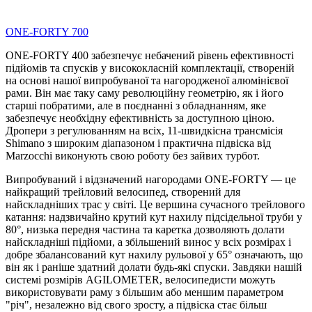
ONE-FORTY 700
ONE-FORTY 400 забезпечує небачений рівень ефективності
підйомів та спусків у висококласній комплектації, створеній
на основі нашої випробуваної та нагородженої алюмінієвої
рами. Він має таку саму революційну геометрію, як і його
старші побратими, але в поєднанні з обладнанням, яке
забезпечує необхідну ефективність за доступною ціною.
Дропери з регулюванням на всіх, 11-швидкісна трансмісія
Shimano з широким діапазоном і практична підвіска від
Marzocchi виконують свою роботу без зайвих турбот.
Випробуваний і відзначений нагородами ONE-FORTY — це
найкращий трейловий велосипед, створений для
найскладніших трас у світі. Це вершина сучасного трейлового
катання: надзвичайно крутий кут нахилу підсідельної труби у
80°, низька передня частина та каретка дозволяють долати
найскладніші підйоми, а збільшений винос у всіх розмірах і
добре збалансований кут нахилу рульової у 65° означають, що
він як і раніше здатний долати будь-які спуски. Завдяки нашій
системі розмірів AGILOMETER, велосипедисти можуть
використовувати раму з більшим або меншим параметром
"річ", незалежно від свого зросту, а підвіска стає більш