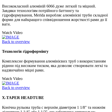
Висококласний алюміній 6066 дуже легкий та міцний.
Завдяки технологіям потрійного баттингу та
гідроформування, Merida виробляє алюмінієві труби складної
форми для найкращого співвідношення жорсткості рами до її
ваги.
Watch Video
Back to overview
Технологія гідроформінгу
Комплексне формування алюмінієвих труб з використанням
рідини під високим тиском, яка дозволяє створювати легкі та
надзвичайно міцні рами.
Watch Video
Back to overview
X-TAPER HEADTUBE
Конічна рульова труба с верхнім діаметром 1 1/8" та нижнім
діаметром 1 1/4" або 1 1/2", що забезпечує оптимальну