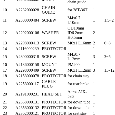
chain guide
CHAIN
10
A2232000028
for 28T-36T
1
GUIDE
M4x0.7
11
A2300000484
SCREW
1
1,5~2
L10mm
OD10mm
12
A2292000106
WASHER
ID6.2mm
2
H0.5mm
13
A2298000413
SCREW
M6x1 L16mm
2
6~8
14
A2116000239
PROTECTOR
1
M4x0.7
15
A2300000318
SCREW
3
3~5
L12mm
16
A2136000158
MOUNT
PM200
1
17
A2298000409
SCREW
M6x1 L12mm
3
11~12
18
A2158000078
PROTECTOR
for chain stay
1
CABLE
19
A2258000117
for rear brake
1
PLUG
Acros AIX-
20
A2191000231
HEAD SET
1
586
21
A2358000131
PROTECTOR
for down tube
1
22
A2358000132
PROTECTOR
for down tube
1
23
A2362000121
PROTECTOR
for seat stay
1