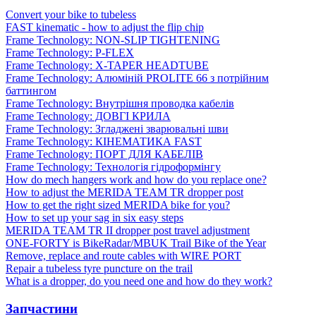
Convert your bike to tubeless
FAST kinematic - how to adjust the flip chip
Frame Technology: NON-SLIP TIGHTENING
Frame Technology: P-FLEX
Frame Technology: X-TAPER HEADTUBE
Frame Technology: Алюміній PROLITE 66 з потрійним
баттингом
Frame Technology: Внутрішня проводка кабелів
Frame Technology: ДОВГІ КРИЛА
Frame Technology: Згладжені зварювальні шви
Frame Technology: КІНЕМАТИКА FAST
Frame Technology: ПОРТ ДЛЯ КАБЕЛІВ
Frame Technology: Технологія гідроформінгу
How do mech hangers work and how do you replace one?
How to adjust the MERIDA TEAM TR dropper post
How to get the right sized MERIDA bike for you?
How to set up your sag in six easy steps
MERIDA TEAM TR II dropper post travel adjustment
ONE-FORTY is BikeRadar/MBUK Trail Bike of the Year
Remove, replace and route cables with WIRE PORT
Repair a tubeless tyre puncture on the trail
What is a dropper, do you need one and how do they work?
Запчастини