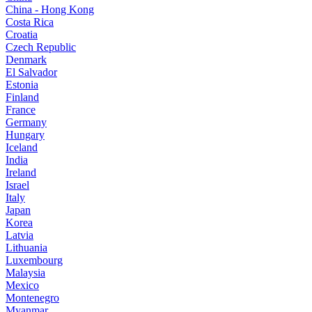
China - Hong Kong
Costa Rica
Croatia
Czech Republic
Denmark
El Salvador
Estonia
Finland
France
Germany
Hungary
Iceland
India
Ireland
Israel
Italy
Japan
Korea
Latvia
Lithuania
Luxembourg
Malaysia
Mexico
Montenegro
Myanmar