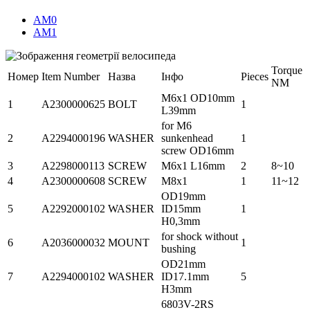
AM0
AM1
Torque
Номер
Item Number
Назва
Інфо
Pieces
NM
M6x1 OD10mm
1
A2300000625
BOLT
1
L39mm
for M6
2
A2294000196
WASHER
sunkenhead
1
screw OD16mm
3
A2298000113
SCREW
M6x1 L16mm
2
8~10
4
A2300000608
SCREW
M8x1
1
11~12
OD19mm
5
A2292000102
WASHER
ID15mm
1
H0,3mm
for shock without
6
A2036000032
MOUNT
1
bushing
OD21mm
7
A2294000102
WASHER
ID17.1mm
5
H3mm
6803V-2RS