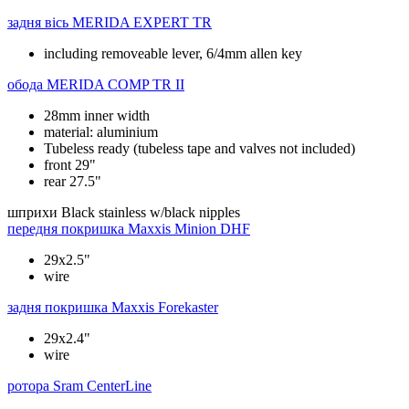
задня вісь
MERIDA EXPERT TR
including removeable lever, 6/4mm allen key
обода
MERIDA COMP TR II
28mm inner width
material: aluminium
Tubeless ready (tubeless tape and valves not included)
front 29"
rear 27.5"
шприхи
Black stainless w/black nipples
передня покришка
Maxxis Minion DHF
29x2.5"
wire
задня покришка
Maxxis Forekaster
29x2.4"
wire
ротора
Sram CenterLine