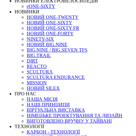
НОВИНКИ ЕЛЕКТРОВЕЛОСИПЕДІВ
eONE-SIXTY
НОВИНКИ
НОВИЙ ONE-TWENTY
НОВИЙ ONE-SIXTY
НОВИЙ ONE-SIXTY FR
НОВИЙ ONE-FORTY
NINETY-SIX
НОВИЙ BIG.NINE
BIG.NINE / BIG.SEVEN TFS
BIG.TRAIL
DIRT
REACTO
SCULTURA
SCULTURA ENDURANCE
MISSION
НОВИЙ SILEX
ПРО НАС
НАША МICIЯ
НАШI ПРИНЦИПИ
ВIРТУАЛЬНА ВИСТАВКА
НІМЕЦЬКЕ ПРОЕКТУВАННЯ ТА ДИЗАЙН
ВИГОТОВЛЕНО ВРУЧНУ У ТАЙВАНІ
ТЕХНОЛОГІЇ
КАРБОН - ТЕХНОЛОГІЇ