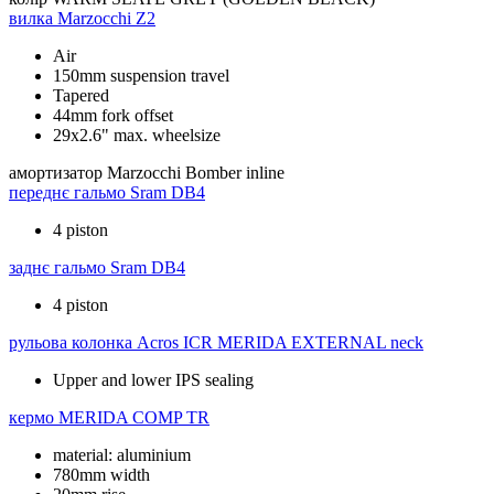
вилка
Marzocchi Z2
Air
150mm suspension travel
Tapered
44mm fork offset
29x2.6" max. wheelsize
амортизатор
Marzocchi Bomber inline
переднє гальмо
Sram DB4
4 piston
заднє гальмо
Sram DB4
4 piston
рульова колонка
Acros ICR MERIDA EXTERNAL neck
Upper and lower IPS sealing
кермо
MERIDA COMP TR
material: aluminium
780mm width