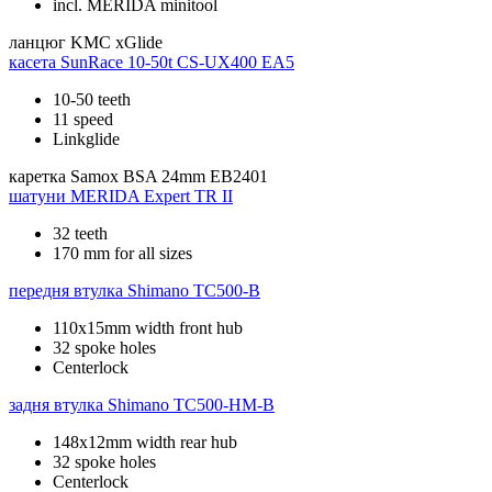
incl. MERIDA minitool
ланцюг
KMC xGlide
касета
SunRace 10-50t CS-UX400 EA5
10-50 teeth
11 speed
Linkglide
каретка
Samox BSA 24mm EB2401
шатуни
MERIDA Expert TR II
32 teeth
170 mm for all sizes
передня втулка
Shimano TC500-B
110x15mm width front hub
32 spoke holes
Centerlock
задня втулка
Shimano TC500-HM-B
148x12mm width rear hub
32 spoke holes
Centerlock