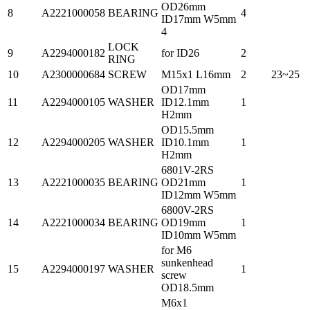
OD26mm
8
A2221000058
BEARING
4
ID17mm W5mm
4
LOCK
9
A2294000182
for ID26
2
RING
10
A2300000684
SCREW
M15x1 L16mm
2
23~25
OD17mm
11
A2294000105
WASHER
ID12.1mm
1
H2mm
OD15.5mm
12
A2294000205
WASHER
ID10.1mm
1
H2mm
6801V-2RS
13
A2221000035
BEARING
OD21mm
1
ID12mm W5mm
6800V-2RS
14
A2221000034
BEARING
OD19mm
1
ID10mm W5mm
for M6
sunkenhead
15
A2294000197
WASHER
1
screw
OD18.5mm
M6x1