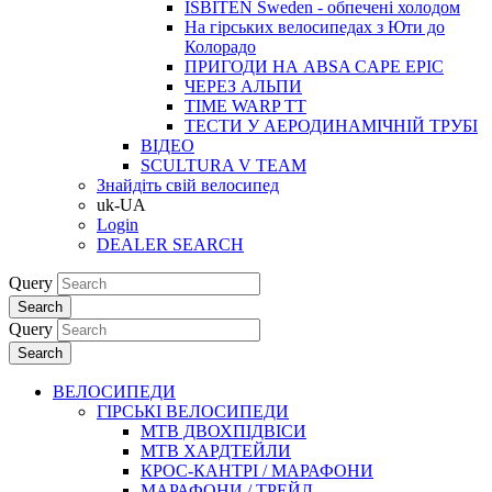
ISBITEN Sweden - обпечені холодом
На гірських велосипедах з Юти до
Колорадо
ПРИГОДИ НА ABSA CAPE EPIC
ЧЕРЕЗ АЛЬПИ
TIME WARP TT
ТЕСТИ У АЕРОДИНАМІЧНІЙ ТРУБІ
ВІДЕО
SCULTURA V TEAM
Знайдіть свій велосипед
uk-UA
Login
DEALER SEARCH
Query
Search
Query
Search
ВЕЛОСИПЕДИ
ГІРСЬКІ ВЕЛОСИПЕДИ
MTB ДВОХПIДВIСИ
MTB ХАРДТЕЙЛИ
КРОС-КАНТРI / МАРАФОНИ
МАРАФОНИ / ТРЕЙЛ