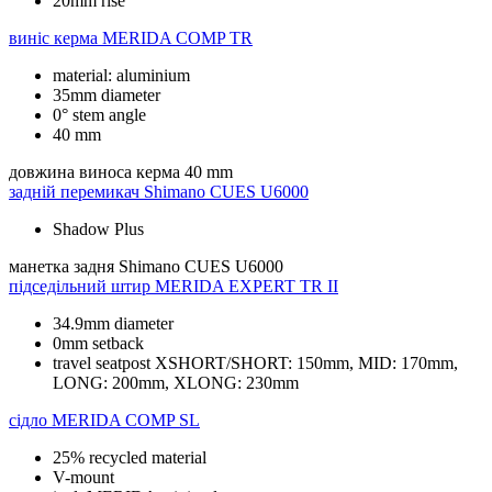
20mm rise
виніс керма
MERIDA COMP TR
material: aluminium
35mm diameter
0° stem angle
40 mm
довжина виноса керма
40 mm
задній перемикач
Shimano CUES U6000
Shadow Plus
манетка задня
Shimano CUES U6000
підседільний штир
MERIDA EXPERT TR II
34.9mm diameter
0mm setback
travel seatpost XSHORT/SHORT: 150mm, MID: 170mm,
LONG: 200mm, XLONG: 230mm
сідло
MERIDA COMP SL
25% recycled material
V-mount