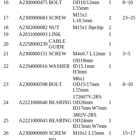
16
A2300000475
BOLT
OD10/12mm
1
8~10
L55mm
M15x1
17
A2300000683
SCREW
2
23~25
L18.5mm
18
A2302000082
NUT
M15x1 flipchip
2
19
A2031000093
LINK
1
CABLE
20
A2258000239
1
GUIDE
21
A2300000151
SCREW
M4x0.7 L12mm
1
3~5
OD19mm
22
A2294000016
WASHER
ID15.1mm
1
H3mm
M6x1
23
A2300000598
BOLT
OD15/17mm
1
8~10
L55mm
172607V-2RS
24
A2221000040
BEARING
OD26mm
1
ID17mm W7mm
3802V-2RS
25
A2221000043
BEARING
OD24mm
1
ID15mm W7mm
26
A2300000609
SCREW
M10x1 L15mm
1
15~17
RD-