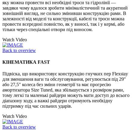
яку можна провести всі необхідні троси та гідролінії —
завдяки чому вдалося зробити мінімалістичний та акуратний
зовнішній вигляд, не сильно змінивши конструкцію рами. В
залежності від моделі та конструкції, кабелі та троси можна
провести всередині повністю, як у виносі, так і у кермі, або
тільки через спеціальні отвори під виносом.
Watch Video
Back to overview
КІНЕМАТИКА FAST
Підвіска, що використовує конструкцію гнучких пер Flexstay
для зменшення ваги та обслуговування, регулюється під 29"
або 27,5" колеса без зміни геометрії та має прогресію
амортизатора Size Tuned, яка збільшується з розміром рами,
тому легкі та маленькі райдери можуть мати доступ до всього
діапазону ходу, а важкі райдери отримують необхідну
підтримку під час сильних ударів.
Watch Video
Back to overview