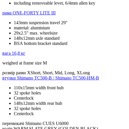
including removeable lever, 6/4mm allen key
рама
ONE-FORTY LITE III
143mm suspension travel 29"
material: aluminium
29x2.5" max. wheelsize
148x12mm axle standard
BSA bottom bracket standard
вага
16,8 кг
weighed at frame size M
розмір рами
XShort, Short, Mid, Long, XLong
втулки
Shimano TC500-B / Shimano TC500-HM-B
110x15mm width front hub
32 spoke holes
Centerlock
148x12mm width rear hub
32 spoke holes
Centerlock
перемикачі
Shimano CUES U6000
колір
WARM SLATE GREY (GOLDEN BLACK)