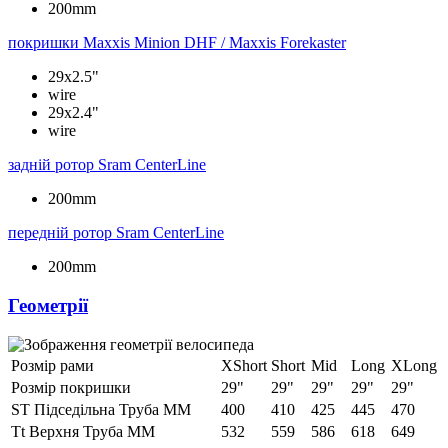
200mm
покришки
Maxxis Minion DHF / Maxxis Forekaster
29x2.5"
wire
29x2.4"
wire
задній ротор
Sram CenterLine
200mm
передній ротор
Sram CenterLine
200mm
Геометрії
Розмір рами
XShort
Short
Mid
Long
XLong
Розмір покришки
29"
29"
29"
29"
29"
ST Підседільна Труба ММ
400
410
425
445
470
Tt Верхня Труба ММ
532
559
586
618
649