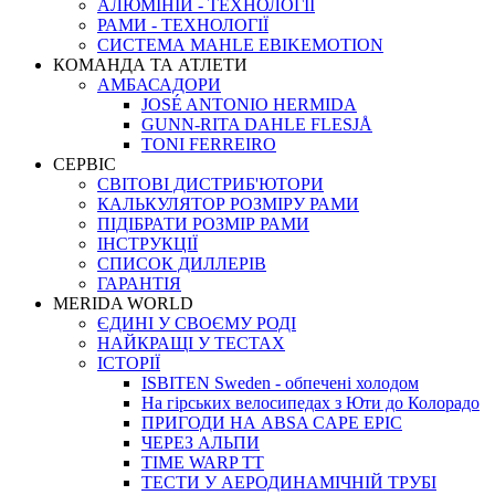
АЛЮМІНІЙ - ТЕХНОЛОГІЇ
РАМИ - ТЕХНОЛОГІЇ
СИСТЕМА MAHLE EBIKEMOTION
КОМАНДА ТА АТЛЕТИ
АМБАСАДОРИ
JOSÉ ANTONIO HERMIDA
GUNN-RITA DAHLE FLESJÅ
TONI FERREIRO
СЕРВІС
СВІТОВІ ДИСТРИБ'ЮТОРИ
КАЛЬКУЛЯТОР РОЗМIРУ РАМИ
ПІДІБРАТИ РОЗМІР РАМИ
IНСТРУКЦIЇ
СПИСОК ДИЛЛЕРІВ
ГАРАНТIЯ
MERIDA WORLD
ЄДИНI У СВОЄМУ РОДI
НАЙКРАЩІ У ТЕСТАХ
ІСТОРІЇ
ISBITEN Sweden - обпечені холодом
На гірських велосипедах з Юти до Колорадо
ПРИГОДИ НА ABSA CAPE EPIC
ЧЕРЕЗ АЛЬПИ
TIME WARP TT
ТЕСТИ У АЕРОДИНАМІЧНІЙ ТРУБІ