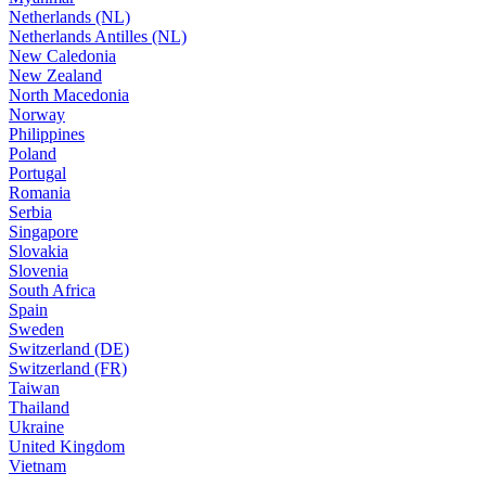
Netherlands (NL)
Netherlands Antilles (NL)
New Caledonia
New Zealand
North Macedonia
Norway
Philippines
Poland
Portugal
Romania
Serbia
Singapore
Slovakia
Slovenia
South Africa
Spain
Sweden
Switzerland (DE)
Switzerland (FR)
Taiwan
Thailand
Ukraine
United Kingdom
Vietnam