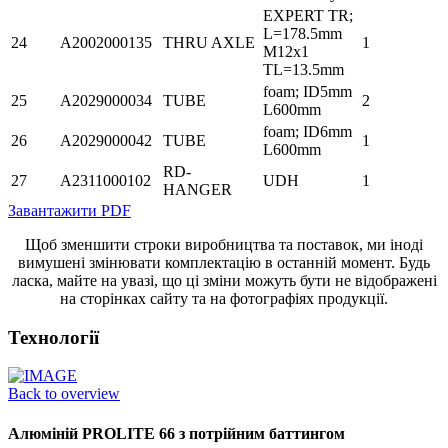
EXPERT TR;
L=178.5mm
24
A2002000135
THRU AXLE
1
M12x1
TL=13.5mm
foam; ID5mm
25
A2029000034
TUBE
2
L600mm
foam; ID6mm
26
A2029000042
TUBE
1
L600mm
RD-
27
A2311000102
UDH
1
HANGER
Завантажити PDF
Щоб зменшити строки виробництва та поставок, ми іноді
вимушені змінювати комплектацію в останній момент. Будь
ласка, майте на увазі, що ці зміни можуть бути не відображені
на сторінках сайту та на фотографіях продукції.
Технології
Back to overview
Алюміній PROLITE 66 з потрійним баттингом