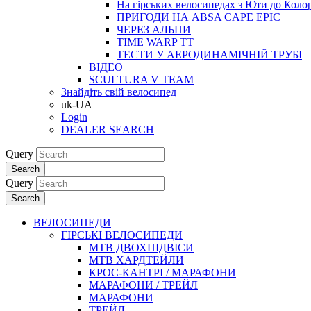
На гірських велосипедах з Юти до Коло
ПРИГОДИ НА ABSA CAPE EPIC
ЧЕРЕЗ АЛЬПИ
TIME WARP TT
ТЕСТИ У АЕРОДИНАМІЧНІЙ ТРУБІ
ВІДЕО
SCULTURA V TEAM
Знайдіть свій велосипед
uk-UA
Login
DEALER SEARCH
Query
Search
Query
Search
ВЕЛОСИПЕДИ
ГІРСЬКІ ВЕЛОСИПЕДИ
MTB ДВОХПIДВIСИ
MTB ХАРДТЕЙЛИ
КРОС-КАНТРI / МАРАФОНИ
МАРАФОНИ / ТРЕЙЛ
МАРАФОНИ
ТРЕЙЛ