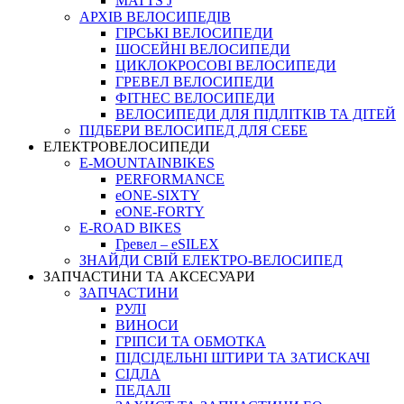
MATTS J
АРХIВ ВЕЛОСИПЕДIВ
ГІРСЬКІ ВЕЛОСИПЕДИ
ШОСЕЙНІ ВЕЛОСИПЕДИ
ЦИКЛОКРОСОВІ ВЕЛОСИПЕДИ
ГРЕВЕЛ ВЕЛОСИПЕДИ
ФІТНЕС ВЕЛОСИПЕДИ
ВЕЛОСИПЕДИ ДЛЯ ПІДЛІТКІВ ТА ДІТЕЙ
ПIДБЕРИ ВЕЛОСИПЕД ДЛЯ СЕБЕ
ЕЛЕКТРОВЕЛОСИПЕДИ
E-MOUNTAINBIKES
PERFORMANCE
eONE-SIXTY
eONE-FORTY
E-ROAD BIKES
Гревел – eSILEX
ЗНАЙДИ СВІЙ ЕЛЕКТРО-ВЕЛОСИПЕД
ЗАПЧАСТИНИ ТА АКСЕСУАРИ
ЗАПЧАСТИНИ
РУЛІ
ВИНОСИ
ГРІПСИ ТА ОБМОТКА
ПІДСІДЕЛЬНІ ШТИРИ ТА ЗАТИСКАЧІ
СІДЛА
ПЕДАЛІ