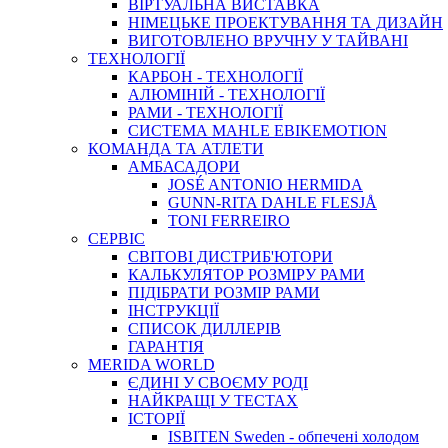
ВIРТУАЛЬНА ВИСТАВКА
НІМЕЦЬКЕ ПРОЕКТУВАННЯ ТА ДИЗАЙН
ВИГОТОВЛЕНО ВРУЧНУ У ТАЙВАНІ
ТЕХНОЛОГІЇ
КАРБОН - ТЕХНОЛОГІЇ
АЛЮМІНІЙ - ТЕХНОЛОГІЇ
РАМИ - ТЕХНОЛОГІЇ
СИСТЕМА MAHLE EBIKEMOTION
КОМАНДА ТА АТЛЕТИ
АМБАСАДОРИ
JOSÉ ANTONIO HERMIDA
GUNN-RITA DAHLE FLESJÅ
TONI FERREIRO
СЕРВІС
СВІТОВІ ДИСТРИБ'ЮТОРИ
КАЛЬКУЛЯТОР РОЗМIРУ РАМИ
ПІДІБРАТИ РОЗМІР РАМИ
IНСТРУКЦIЇ
СПИСОК ДИЛЛЕРІВ
ГАРАНТIЯ
MERIDA WORLD
ЄДИНI У СВОЄМУ РОДI
НАЙКРАЩІ У ТЕСТАХ
ІСТОРІЇ
ISBITEN Sweden - обпечені холодом