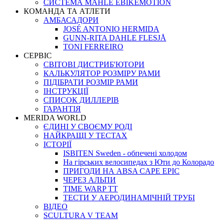
СИСТЕМА MAHLE EBIKEMOTION
КОМАНДА ТА АТЛЕТИ
АМБАСАДОРИ
JOSÉ ANTONIO HERMIDA
GUNN-RITA DAHLE FLESJÅ
TONI FERREIRO
СЕРВІС
СВІТОВІ ДИСТРИБ'ЮТОРИ
КАЛЬКУЛЯТОР РОЗМIРУ РАМИ
ПІДІБРАТИ РОЗМІР РАМИ
IНСТРУКЦIЇ
СПИСОК ДИЛЛЕРІВ
ГАРАНТIЯ
MERIDA WORLD
ЄДИНI У СВОЄМУ РОДI
НАЙКРАЩІ У ТЕСТАХ
ІСТОРІЇ
ISBITEN Sweden - обпечені холодом
На гірських велосипедах з Юти до Колорадо
ПРИГОДИ НА ABSA CAPE EPIC
ЧЕРЕЗ АЛЬПИ
TIME WARP TT
ТЕСТИ У АЕРОДИНАМІЧНІЙ ТРУБІ
ВІДЕО
SCULTURA V TEAM