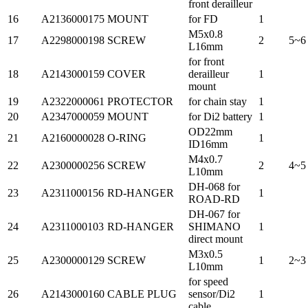
front derailleur
16
A2136000175
MOUNT
for FD
1
M5x0.8
17
A2298000198
SCREW
2
5~6
L16mm
for front
18
A2143000159
COVER
derailleur
1
mount
19
A2322000061
PROTECTOR
for chain stay
1
20
A2347000059
MOUNT
for Di2 battery
1
OD22mm
21
A2160000028
O-RING
1
ID16mm
M4x0.7
22
A2300000256
SCREW
2
4~5
L10mm
DH-068 for
23
A2311000156
RD-HANGER
1
ROAD-RD
DH-067 for
24
A2311000103
RD-HANGER
SHIMANO
1
direct mount
M3x0.5
25
A2300000129
SCREW
1
2~3
L10mm
for speed
26
A2143000160
CABLE PLUG
sensor/Di2
1
cable