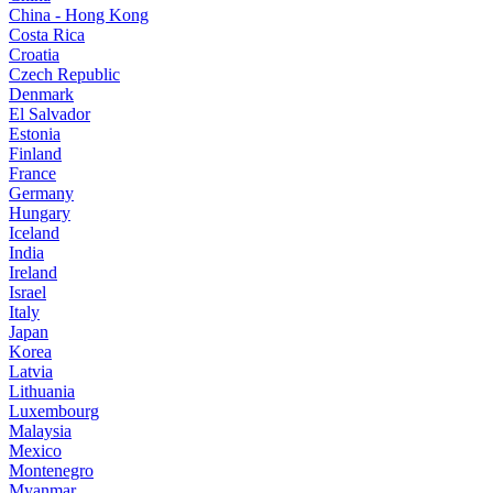
China - Hong Kong
Costa Rica
Croatia
Czech Republic
Denmark
El Salvador
Estonia
Finland
France
Germany
Hungary
Iceland
India
Ireland
Israel
Italy
Japan
Korea
Latvia
Lithuania
Luxembourg
Malaysia
Mexico
Montenegro
Myanmar