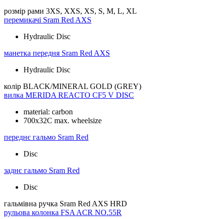
розмір рами
3XS, XXS, XS, S, M, L, XL
перемикачі
Sram Red AXS
Hydraulic Disc
манетка передня
Sram Red AXS
Hydraulic Disc
колір
BLACK/MINERAL GOLD (GREY)
вилка
MERIDA REACTO CF5 V DISC
material: carbon
700x32C max. wheelsize
переднє гальмо
Sram Red
Disc
заднє гальмо
Sram Red
Disc
гальмівна ручка
Sram Red AXS HRD
рульова колонка
FSA ACR NO.55R