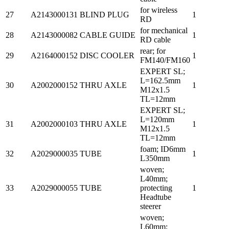
for wireless
27
A2143000131
BLIND PLUG
1
RD
for mechanical
28
A2143000082
CABLE GUIDE
1
RD cable
rear; for
29
A2164000152
DISC COOLER
1
FM140/FM160
EXPERT SL;
L=162.5mm
30
A2002000152
THRU AXLE
1
M12x1.5
TL=12mm
EXPERT SL;
L=120mm
31
A2002000103
THRU AXLE
1
M12x1.5
TL=12mm
foam; ID6mm
32
A2029000035
TUBE
1
L350mm
woven;
L40mm;
33
A2029000055
TUBE
protecting
1
Headtube
steerer
woven;
L60mm;