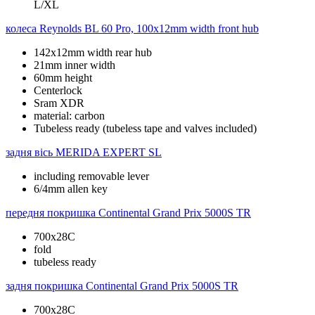
L/XL
колеса
Reynolds BL 60 Pro, 100x12mm width front hub
142x12mm width rear hub
21mm inner width
60mm height
Centerlock
Sram XDR
material: carbon
Tubeless ready (tubeless tape and valves included)
задня вісь
MERIDA EXPERT SL
including removable lever
6/4mm allen key
передня покришка
Continental Grand Prix 5000S TR
700x28C
fold
tubeless ready
задня покришка
Continental Grand Prix 5000S TR
700x28C