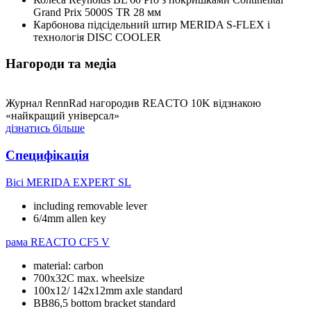
Grand Prix 5000S TR 28 мм
Карбонова підсідельний штир MERIDA S-FLEX і
технологія DISC COOLER
Нагороди та медіа
Журнал RennRad нагородив REACTO 10K відзнакою
«найкращий універсал»
дізнатись більше
Специфікація
Вісі
MERIDA EXPERT SL
including removable lever
6/4mm allen key
рама
REACTO CF5 V
material: carbon
700x32C max. wheelsize
100x12/ 142x12mm axle standard
BB86,5 bottom bracket standard