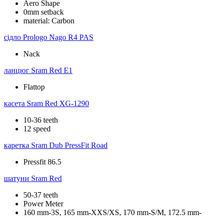
Aero Shape
0mm setback
material: Carbon
сідло
Prologo Nago R4 PAS
Nack
ланцюг
Sram Red E1
Flattop
касета
Sram Red XG-1290
10-36 teeth
12 speed
каретка
Sram Dub PressFit Road
Pressfit 86.5
шатуни
Sram Red
50-37 teeth
Power Meter
160 mm-3S, 165 mm-XXS/XS, 170 mm-S/M, 172.5 mm-