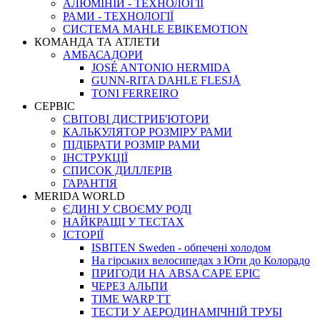
АЛЮМІНІЙ - ТЕХНОЛОГІЇ
РАМИ - ТЕХНОЛОГІЇ
СИСТЕМА MAHLE EBIKEMOTION
КОМАНДА ТА АТЛЕТИ
АМБАСАДОРИ
JOSÉ ANTONIO HERMIDA
GUNN-RITA DAHLE FLESJÅ
TONI FERREIRO
СЕРВІС
СВІТОВІ ДИСТРИБ'ЮТОРИ
КАЛЬКУЛЯТОР РОЗМIРУ РАМИ
ПІДІБРАТИ РОЗМІР РАМИ
IНСТРУКЦIЇ
СПИСОК ДИЛЛЕРІВ
ГАРАНТIЯ
MERIDA WORLD
ЄДИНI У СВОЄМУ РОДI
НАЙКРАЩІ У ТЕСТАХ
ІСТОРІЇ
ISBITEN Sweden - обпечені холодом
На гірських велосипедах з Юти до Колорадо
ПРИГОДИ НА ABSA CAPE EPIC
ЧЕРЕЗ АЛЬПИ
TIME WARP TT
ТЕСТИ У АЕРОДИНАМІЧНІЙ ТРУБІ