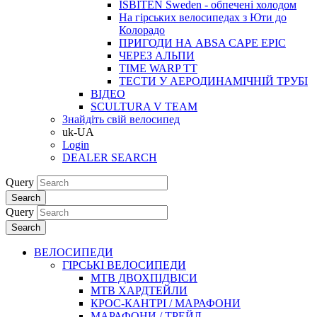
ISBITEN Sweden - обпечені холодом
На гірських велосипедах з Юти до
Колорадо
ПРИГОДИ НА ABSA CAPE EPIC
ЧЕРЕЗ АЛЬПИ
TIME WARP TT
ТЕСТИ У АЕРОДИНАМІЧНІЙ ТРУБІ
ВІДЕО
SCULTURA V TEAM
Знайдіть свій велосипед
uk-UA
Login
DEALER SEARCH
Query
Search
Query
Search
ВЕЛОСИПЕДИ
ГІРСЬКІ ВЕЛОСИПЕДИ
MTB ДВОХПIДВIСИ
MTB ХАРДТЕЙЛИ
КРОС-КАНТРI / МАРАФОНИ
МАРАФОНИ / ТРЕЙЛ