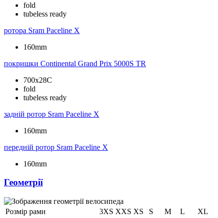
fold
tubeless ready
ротора
Sram Paceline X
160mm
покришки
Continental Grand Prix 5000S TR
700x28C
fold
tubeless ready
задній ротор
Sram Paceline X
160mm
передній ротор
Sram Paceline X
160mm
Геометрії
Розмір рами
3XS
XXS
XS
S
M
L
XL