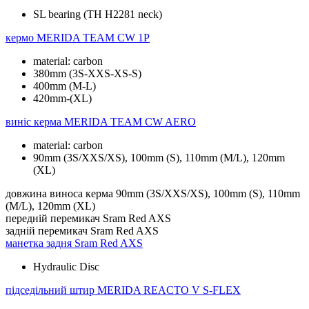
SL bearing (TH H2281 neck)
кермо
MERIDA TEAM CW 1P
material: carbon
380mm (3S-XXS-XS-S)
400mm (M-L)
420mm-(XL)
виніс керма
MERIDA TEAM CW AERO
material: carbon
90mm (3S/XXS/XS), 100mm (S), 110mm (M/L), 120mm
(XL)
довжина виноса керма
90mm (3S/XXS/XS), 100mm (S), 110mm
(M/L), 120mm (XL)
передній перемикач
Sram Red AXS
задній перемикач
Sram Red AXS
манетка задня
Sram Red AXS
Hydraulic Disc
підседільний штир
MERIDA REACTO V S-FLEX