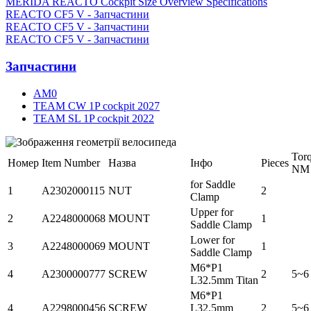
MERIDA REACTO Cockpit Size Overview Specifications
REACTO CF5 V - Запчастини
REACTO CF5 V - Запчастини
REACTO CF5 V - Запчастини
Запчастини
AM0
TEAM CW 1P cockpit 2027
TEAM SL 1P cockpit 2022
Tor
Номер
Item Number
Назва
Інфо
Pieces
NM
for Saddle
1
A2302000115
NUT
2
Clamp
Upper for
2
A2248000068
MOUNT
1
Saddle Clamp
Lower for
3
A2248000069
MOUNT
1
Saddle Clamp
M6*P1
4
A2300000777
SCREW
2
5~6
L32.5mm Titan
M6*P1
4
A2298000456
SCREW
L32.5mm
2
5~6