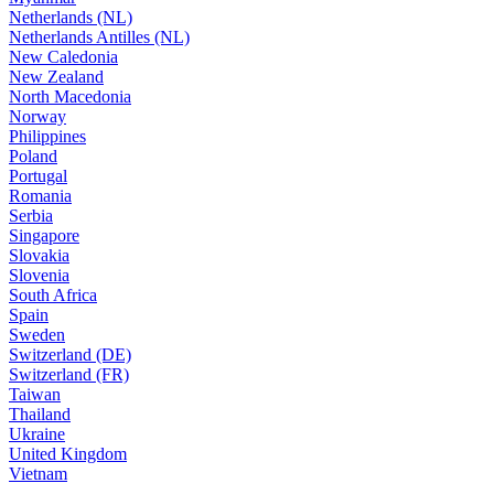
Netherlands (NL)
Netherlands Antilles (NL)
New Caledonia
New Zealand
North Macedonia
Norway
Philippines
Poland
Portugal
Romania
Serbia
Singapore
Slovakia
Slovenia
South Africa
Spain
Sweden
Switzerland (DE)
Switzerland (FR)
Taiwan
Thailand
Ukraine
United Kingdom
Vietnam