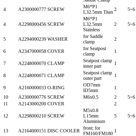
M6*P1
4
A2300000777
SCREW
2
5~6
L32.5mm Titan
M6*P1
4
A2298000456
SCREW
L32.5mm
2
5~6
Stainless
for Saddle
5
A2294000239
WASHER
2
clamp
for Seatpost
6
A2347000058
COVER
1
clamp
Seatpost clamp
7
A2248000070
CLAMP
1
inner part
Seatpost clamp
8
A2248000071
CLAMP
1
outer part
OD7mm
9
A2160000033
O-RING
1
ID5mm
10
A2300000776
SCREW
M6x0.5
2
5~6
11
A2143000200
COVER
2
M5x0.8
12
A2298000210
SCREW
L15mm
5
5~6
Aluminium
front; for
13
A2164000151
DISC COOLER
1
FM160/FM180