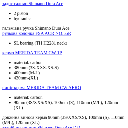
заднє гальмо
Shimano Dura Ace
2 piston
hydraulic
гальмівна ручка
Shimano Dura Ace
рульова колонка
FSA ACR NO.55R
SL bearing (TH H2281 neck)
кермо
MERIDA TEAM CW 1P
material: carbon
380mm (3S-XXS-XS-S)
400mm (M-L)
420mm-(XL)
виніс керма
MERIDA TEAM CW AERO
material: carbon
90mm (3S/XXS/XS), 100mm (S), 110mm (M/L), 120mm
(XL)
довжина виноса керма
90mm (3S/XXS/XS), 100mm (S), 110mm
(M/L), 120mm (XL)
задній перемикач
Shimano Dura Ace Di2