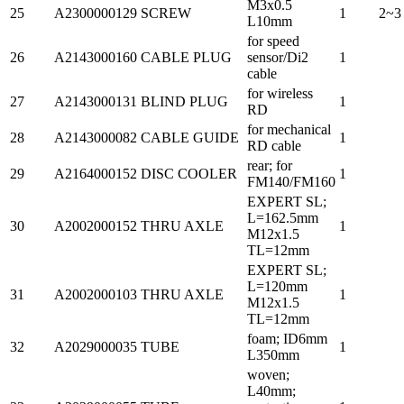
M3x0.5
25
A2300000129
SCREW
1
2~3
L10mm
for speed
26
A2143000160
CABLE PLUG
sensor/Di2
1
cable
for wireless
27
A2143000131
BLIND PLUG
1
RD
for mechanical
28
A2143000082
CABLE GUIDE
1
RD cable
rear; for
29
A2164000152
DISC COOLER
1
FM140/FM160
EXPERT SL;
L=162.5mm
30
A2002000152
THRU AXLE
1
M12x1.5
TL=12mm
EXPERT SL;
L=120mm
31
A2002000103
THRU AXLE
1
M12x1.5
TL=12mm
foam; ID6mm
32
A2029000035
TUBE
1
L350mm
woven;
L40mm;