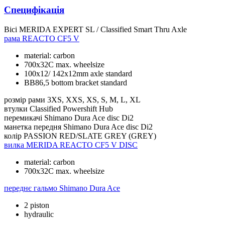
Специфікація
Вісі
MERIDA EXPERT SL / Classified Smart Thru Axle
рама
REACTO CF5 V
material: carbon
700x32C max. wheelsize
100x12/ 142x12mm axle standard
BB86,5 bottom bracket standard
розмір рами
3XS, XXS, XS, S, M, L, XL
втулки
Classified Powershift Hub
перемикачі
Shimano Dura Ace disc Di2
манетка передня
Shimano Dura Ace disc Di2
колір
PASSION RED/SLATE GREY (GREY)
вилка
MERIDA REACTO CF5 V DISC
material: carbon
700x32C max. wheelsize
переднє гальмо
Shimano Dura Ace
2 piston
hydraulic