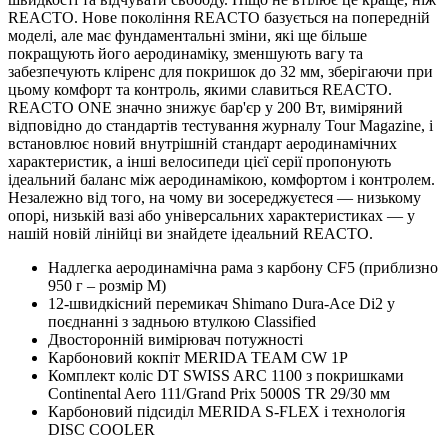
REACTO. Нове покоління REACTO базується на попередній
моделі, але має фундаментальні зміни, які ще більше
покращують його аеродинаміку, зменшують вагу та
забезпечують кліренс для покришок до 32 мм, зберігаючи при
цьому комфорт та контроль, якими славиться REACTO.
REACTO ONE значно знижує бар'єр у 200 Вт, виміряний
відповідно до стандартів тестування журналу Tour Magazine, і
встановлює новий внутрішній стандарт аеродинамічних
характеристик, а інші велосипеди цієї серії пропонують
ідеальний баланс між аеродинамікою, комфортом і контролем.
Незалежно від того, на чому ви зосереджуєтеся — низькому
опорі, низькій вазі або універсальних характеристиках — у
нашій новій лінійці ви знайдете ідеальний REACTO.
Надлегка аеродинамічна рама з карбону CF5 (приблизно
950 г – розмір M)
12-швидкісний перемикач Shimano Dura-Ace Di2 у
поєднанні з задньою втулкою Classified
Двосторонній вимірювач потужності
Карбоновий кокпіт MERIDA TEAM CW 1P
Комплект коліс DT SWISS ARC 1100 з покришками
Continental Aero 111/Grand Prix 5000S TR 29/30 мм
Карбоновий підсиділ MERIDA S-FLEX і технологія
DISC COOLER