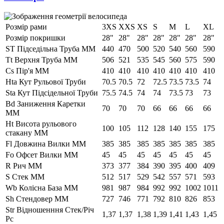
Розмір рами
3XS
XXS
XS
S
M
L
XL
Розмір покришки
28"
28"
28"
28"
28"
28"
28"
ST Підседільна Труба ММ
440
470
500
520
540
560
590
Tt Верхня Труба ММ
506
521
535
545
560
575
590
Cs Пір'я ММ
410
410
410
410
410
410
410
Hta Кут Рульової Труби
70.5
70.5
72
72.5
73.5
73.5
74
Sta Кут Підсідельної Труби
75.5
74.5
74
74
73.5
73
73
Bd Заниження Каретки
70
70
70
66
66
66
66
ММ
Ht Висота рульового
100
105
112
128
140
155
175
стакану ММ
Fl Довжина Вилки ММ
385
385
385
385
385
385
385
Fo Офсет Вилки ММ
45
45
45
45
45
45
45
R Рич ММ
373
377
384
390
395
400
409
S Стек ММ
512
517
529
542
557
571
593
Wb Колісна База ММ
981
987
984
992
992
1002
1011
Sh Стендовер ММ
727
746
771
792
810
826
853
Str Відношенння Стек/Річ
1,37
1,37
1,38
1,39
1,41
1,43
1,45
Pc