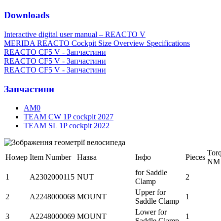
Downloads
Interactive digital user manual – REACTO V
MERIDA REACTO Cockpit Size Overview Specifications
REACTO CF5 V - Запчастини
REACTO CF5 V - Запчастини
REACTO CF5 V - Запчастини
Запчастини
AM0
TEAM CW 1P cockpit 2027
TEAM SL 1P cockpit 2022
Tor
Номер
Item Number
Назва
Інфо
Pieces
NM
for Saddle
1
A2302000115
NUT
2
Clamp
Upper for
2
A2248000068
MOUNT
1
Saddle Clamp
Lower for
3
A2248000069
MOUNT
1
Saddle Clamp