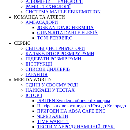
АЛЮМІНІЙ - ТЕХНОЛОГІЇ
РАМИ - ТЕХНОЛОГІЇ
СИСТЕМА MAHLE EBIKEMOTION
КОМАНДА ТА АТЛЕТИ
АМБАСАДОРИ
JOSÉ ANTONIO HERMIDA
GUNN-RITA DAHLE FLESJÅ
TONI FERREIRO
СЕРВІС
СВІТОВІ ДИСТРИБ'ЮТОРИ
КАЛЬКУЛЯТОР РОЗМIРУ РАМИ
ПІДІБРАТИ РОЗМІР РАМИ
IНСТРУКЦIЇ
СПИСОК ДИЛЛЕРІВ
ГАРАНТIЯ
MERIDA WORLD
ЄДИНI У СВОЄМУ РОДI
НАЙКРАЩІ У ТЕСТАХ
ІСТОРІЇ
ISBITEN Sweden - обпечені холодом
На гірських велосипедах з Юти до Колорадо
ПРИГОДИ НА ABSA CAPE EPIC
ЧЕРЕЗ АЛЬПИ
TIME WARP TT
ТЕСТИ У АЕРОДИНАМІЧНІЙ ТРУБІ