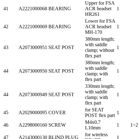
Upper for FSA
41
A2221000068
BEARING
ACR headset
1
HR261
Lower for FSA
42
A2221000069
BEARING
ACR headset
1
MH-170
380mm length;
with saddle
43
A2073000951
SEAT POST
1
clamp; without
flex part
380mm length;
with saddle
44
A2073000950
SEAT POST
1
clamp; with
flex part
330mm length;
with saddle
44
A2073000949
SEAT POST
1
clamp; with
flex part
for SEAT
45
A2029000095
COVER
1
POST flex part
M4x0.7
46
A2298000160
SCREW
1
1~2
L10mm
for wireless
47
A2143000130
BLIND PLUG
1