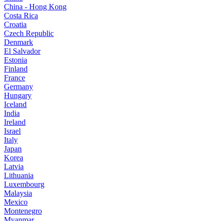
China - Hong Kong
Costa Rica
Croatia
Czech Republic
Denmark
El Salvador
Estonia
Finland
France
Germany
Hungary
Iceland
India
Ireland
Israel
Italy
Japan
Korea
Latvia
Lithuania
Luxembourg
Malaysia
Mexico
Montenegro
Myanmar