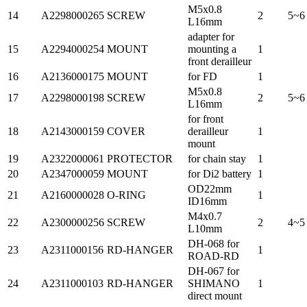
M5x0.8
14
A2298000265
SCREW
2
5~6
L16mm
adapter for
15
A2294000254
MOUNT
mounting a
1
front derailleur
16
A2136000175
MOUNT
for FD
1
M5x0.8
17
A2298000198
SCREW
2
5~6
L16mm
for front
18
A2143000159
COVER
derailleur
1
mount
19
A2322000061
PROTECTOR
for chain stay
1
20
A2347000059
MOUNT
for Di2 battery
1
OD22mm
21
A2160000028
O-RING
1
ID16mm
M4x0.7
22
A2300000256
SCREW
2
4~5
L10mm
DH-068 for
23
A2311000156
RD-HANGER
1
ROAD-RD
DH-067 for
24
A2311000103
RD-HANGER
SHIMANO
1
direct mount