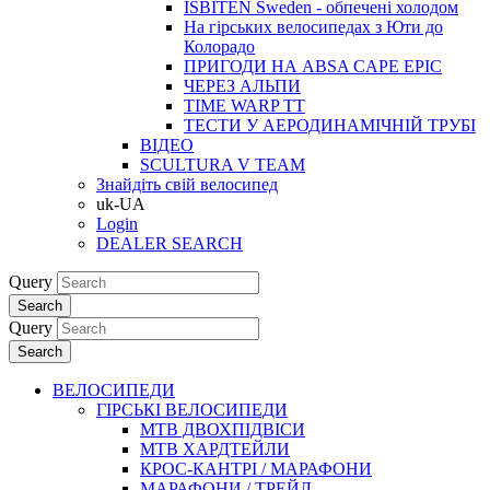
ISBITEN Sweden - обпечені холодом
На гірських велосипедах з Юти до
Колорадо
ПРИГОДИ НА ABSA CAPE EPIC
ЧЕРЕЗ АЛЬПИ
TIME WARP TT
ТЕСТИ У АЕРОДИНАМІЧНІЙ ТРУБІ
ВІДЕО
SCULTURA V TEAM
Знайдіть свій велосипед
uk-UA
Login
DEALER SEARCH
Query
Search
Query
Search
ВЕЛОСИПЕДИ
ГІРСЬКІ ВЕЛОСИПЕДИ
MTB ДВОХПIДВIСИ
MTB ХАРДТЕЙЛИ
КРОС-КАНТРI / МАРАФОНИ
МАРАФОНИ / ТРЕЙЛ