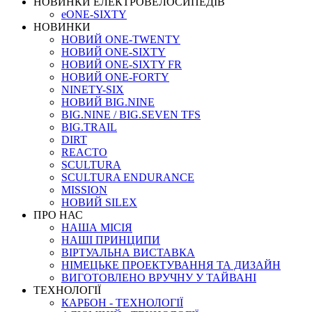
НОВИНКИ ЕЛЕКТРОВЕЛОСИПЕДІВ
eONE-SIXTY
НОВИНКИ
НОВИЙ ONE-TWENTY
НОВИЙ ONE-SIXTY
НОВИЙ ONE-SIXTY FR
НОВИЙ ONE-FORTY
NINETY-SIX
НОВИЙ BIG.NINE
BIG.NINE / BIG.SEVEN TFS
BIG.TRAIL
DIRT
REACTO
SCULTURA
SCULTURA ENDURANCE
MISSION
НОВИЙ SILEX
ПРО НАС
НАША МICIЯ
НАШI ПРИНЦИПИ
ВIРТУАЛЬНА ВИСТАВКА
НІМЕЦЬКЕ ПРОЕКТУВАННЯ ТА ДИЗАЙН
ВИГОТОВЛЕНО ВРУЧНУ У ТАЙВАНІ
ТЕХНОЛОГІЇ
КАРБОН - ТЕХНОЛОГІЇ