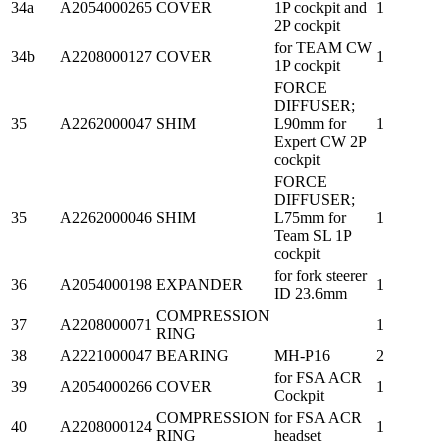
34a
A2054000265
COVER
1P cockpit and
1
2P cockpit
for TEAM CW
34b
A2208000127
COVER
1
1P cockpit
FORCE
DIFFUSER;
35
A2262000047
SHIM
L90mm for
1
Expert CW 2P
cockpit
FORCE
DIFFUSER;
35
A2262000046
SHIM
L75mm for
1
Team SL 1P
cockpit
for fork steerer
36
A2054000198
EXPANDER
1
ID 23.6mm
COMPRESSION
37
A2208000071
1
RING
38
A2221000047
BEARING
MH-P16
2
for FSA ACR
39
A2054000266
COVER
1
Cockpit
COMPRESSION
for FSA ACR
40
A2208000124
1
RING
headset