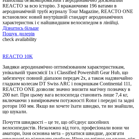
Найбільш безкомпромісний і аеродинамічно досконалий
REACTO за всю історію. З вражаючими 196 ватами в
аеродинамічній трубі журналу Tour Magazine, REACTO ONE
встановлює новий внутрішній стандарт аеродинамічних
характеристик і є найшвидшим велосипедом в лінійці.
Дізнатись більше
Пошук дилерів
check availability
REACTO 10K
Завдяки аеродинамічно оптимізованим характеристикам,
унікальній трансмісії 1x і Classified Powershift Gear Hub, що
забезпечує повний діапазон передач 2x, а також надзвичайно
гладким колесам DT Swiss ARC і покришкам Continental 111,
REACTO ONE дозволяє значно знизити магічну позначку в
200 ват. При цьому вага велосипеда становить лише 7,4 кг,
включаючи з вимірювачем потужності Rotor і передні та задні
ротори 160 мм. Якщо ви хочете їхати швидко, ти ви знайшли,
що шукали.
Почуття швидкості – це те, що об'єднує шосейних
велосипедистів. Незалежно від того, професіонали вони чи
аматори, їхня основна мета – рухатися швидше, досягати
швидкості та відчувати свободу. Ніщо не втілює це краще, ніж