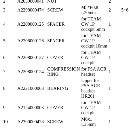
2
A2030000041
NUT
2
M5*P0.8
3
A2298000474
SCREW
2
5~6
L20mm
for TEAM
4
A2208000125
SPACER
CW 1P
1
cockpit 5mm
for TEAM
5
A2208000126
SPACER
CW 1P
1
cockpit 10mm
for TEAM
6
A2208000127
COVER
CW 1P
1
cockpit
COMPRESSION
for FSA ACR
7
A2208000124
1
RING
headset
Upper for
FSA ACR
8
A2221000068
BEARING
1
headset
HR261
for TEAM
9
A2154000003
COVER
CW 1P
1
cockpit
M6x1
10
A2300000478
SCREW
1
L35mm