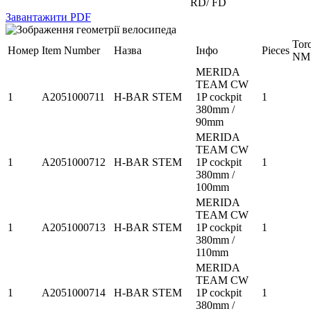
RD/ FD
Завантажити PDF
Tor
Номер
Item Number
Назва
Інфо
Pieces
NM
MERIDA
TEAM CW
1
A2051000711
H-BAR STEM
1P cockpit
1
380mm /
90mm
MERIDA
TEAM CW
1
A2051000712
H-BAR STEM
1P cockpit
1
380mm /
100mm
MERIDA
TEAM CW
1
A2051000713
H-BAR STEM
1P cockpit
1
380mm /
110mm
MERIDA
TEAM CW
1
A2051000714
H-BAR STEM
1P cockpit
1
380mm /