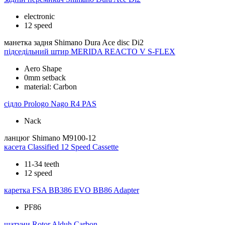
electronic
12 speed
манетка задня
Shimano Dura Ace disc Di2
підседільний штир
MERIDA REACTO V S-FLEX
Aero Shape
0mm setback
material: Carbon
сідло
Prologo Nago R4 PAS
Nack
ланцюг
Shimano M9100-12
касета
Classified 12 Speed Cassette
11-34 teeth
12 speed
каретка
FSA BB386 EVO BB86 Adapter
PF86
шатуни
Rotor Alduh Carbon