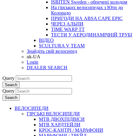
ISBITEN Sweden - обпечені холодом
На гірських велосипедах з Юти до
Колорадо
ПРИГОДИ НА ABSA CAPE EPIC
ЧЕРЕЗ АЛЬПИ
TIME WARP TT
ТЕСТИ У АЕРОДИНАМІЧНІЙ ТРУБІ
ВІДЕО
SCULTURA V TEAM
Знайдіть свій велосипед
uk-UA
Login
DEALER SEARCH
Query
Search
Query
Search
ВЕЛОСИПЕДИ
ГІРСЬКІ ВЕЛОСИПЕДИ
MTB ДВОХПIДВIСИ
MTB ХАРДТЕЙЛИ
КРОС-КАНТРI / МАРАФОНИ
МАРАФОНИ / ТРЕЙЛ