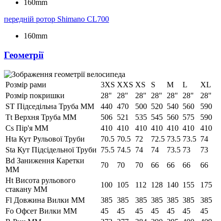
160mm
передній ротор
Shimano CL700
160mm
Геометрії
Розмір рами
3XS
XXS
XS
S
M
L
XL
Розмір покришки
28"
28"
28"
28"
28"
28"
28"
ST Підседільна Труба ММ
440
470
500
520
540
560
590
Tt Верхня Труба ММ
506
521
535
545
560
575
590
Cs Пір'я ММ
410
410
410
410
410
410
410
Hta Кут Рульової Труби
70.5
70.5
72
72.5
73.5
73.5
74
Sta Кут Підсідельної Труби
75.5
74.5
74
74
73.5
73
73
Bd Заниження Каретки
70
70
70
66
66
66
66
ММ
Ht Висота рульового
100
105
112
128
140
155
175
стакану ММ
Fl Довжина Вилки ММ
385
385
385
385
385
385
385
Fo Офсет Вилки ММ
45
45
45
45
45
45
45