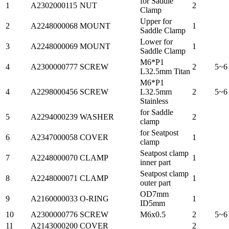
for Saddle
1
A2302000115
NUT
2
Clamp
Upper for
2
A2248000068
MOUNT
1
Saddle Clamp
Lower for
3
A2248000069
MOUNT
1
Saddle Clamp
M6*P1
4
A2300000777
SCREW
2
5~6
L32.5mm Titan
M6*P1
4
A2298000456
SCREW
L32.5mm
2
5~6
Stainless
for Saddle
5
A2294000239
WASHER
2
clamp
for Seatpost
6
A2347000058
COVER
1
clamp
Seatpost clamp
7
A2248000070
CLAMP
1
inner part
Seatpost clamp
8
A2248000071
CLAMP
1
outer part
OD7mm
9
A2160000033
O-RING
1
ID5mm
10
A2300000776
SCREW
M6x0.5
2
5~6
11
A2143000200
COVER
2