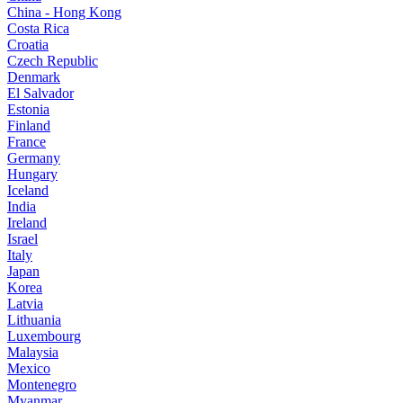
China - Hong Kong
Costa Rica
Croatia
Czech Republic
Denmark
El Salvador
Estonia
Finland
France
Germany
Hungary
Iceland
India
Ireland
Israel
Italy
Japan
Korea
Latvia
Lithuania
Luxembourg
Malaysia
Mexico
Montenegro
Myanmar