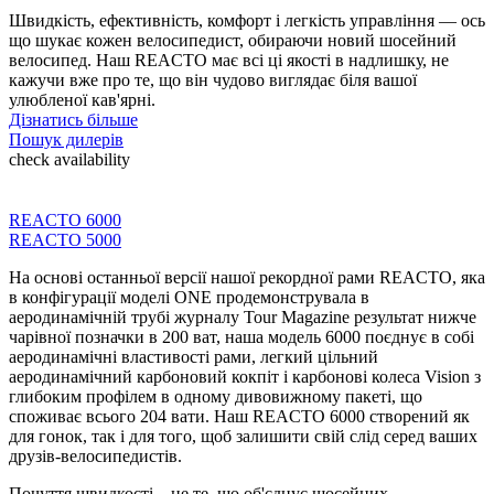
Швидкість, ефективність, комфорт і легкість управління — ось
що шукає кожен велосипедист, обираючи новий шосейний
велосипед. Наш REACTO має всі ці якості в надлишку, не
кажучи вже про те, що він чудово виглядає біля вашої
улюбленої кав'ярні.
Дізнатись більше
Пошук дилерів
check availability
REACTO 6000
REACTO 5000
На основі останньої версії нашої рекордної рами REACTO, яка
в конфігурації моделі ONE продемонструвала в
аеродинамічній трубі журналу Tour Magazine результат нижче
чарівної позначки в 200 ват, наша модель 6000 поєднує в собі
аеродинамічні властивості рами, легкий цільний
аеродинамічний карбоновий кокпіт і карбонові колеса Vision з
глибоким профілем в одному дивовижному пакеті, що
споживає всього 204 вати. Наш REACTO 6000 створений як
для гонок, так і для того, щоб залишити свій слід серед ваших
друзів-велосипедистів.
Почуття швидкості – це те, що об'єднує шосейних