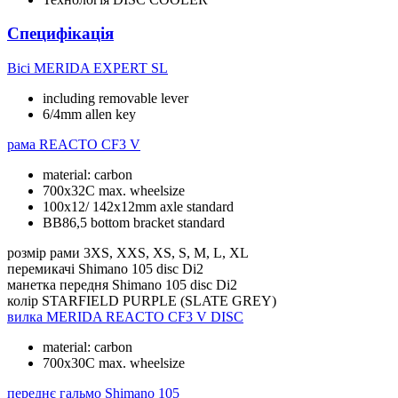
Специфікація
Вісі
MERIDA EXPERT SL
including removable lever
6/4mm allen key
рама
REACTO CF3 V
material: carbon
700x32C max. wheelsize
100x12/ 142x12mm axle standard
BB86,5 bottom bracket standard
розмір рами
3XS, XXS, XS, S, M, L, XL
перемикачі
Shimano 105 disc Di2
манетка передня
Shimano 105 disc Di2
колір
STARFIELD PURPLE (SLATE GREY)
вилка
MERIDA REACTO CF3 V DISC
material: carbon
700x30C max. wheelsize
переднє гальмо
Shimano 105