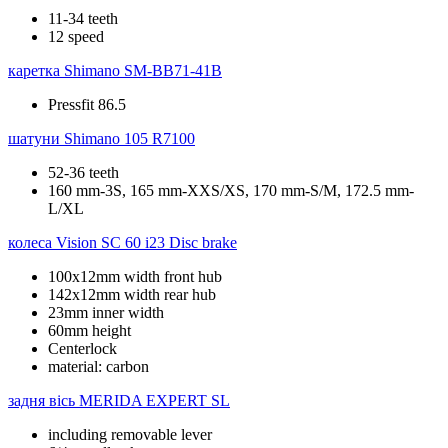
11-34 teeth
12 speed
каретка
Shimano SM-BB71-41B
Pressfit 86.5
шатуни
Shimano 105 R7100
52-36 teeth
160 mm-3S, 165 mm-XXS/XS, 170 mm-S/M, 172.5 mm-
L/XL
колеса
Vision SC 60 i23 Disc brake
100x12mm width front hub
142x12mm width rear hub
23mm inner width
60mm height
Centerlock
material: carbon
задня вісь
MERIDA EXPERT SL
including removable lever