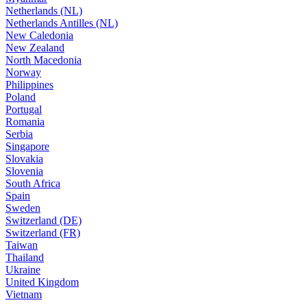
Netherlands (NL)
Netherlands Antilles (NL)
New Caledonia
New Zealand
North Macedonia
Norway
Philippines
Poland
Portugal
Romania
Serbia
Singapore
Slovakia
Slovenia
South Africa
Spain
Sweden
Switzerland (DE)
Switzerland (FR)
Taiwan
Thailand
Ukraine
United Kingdom
Vietnam