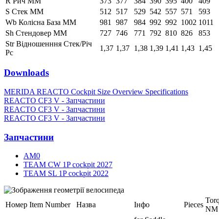
R Рич ММ
373
377
384
390
395
400
409
S Стек ММ
512
517
529
542
557
571
593
Wb Колісна База ММ
981
987
984
992
992
1002
1011
Sh Стендовер ММ
727
746
771
792
810
826
853
Str Відношенння Стек/Річ
1,37
1,37
1,38
1,39
1,41
1,43
1,45
Pc
Downloads
MERIDA REACTO Cockpit Size Overview Specifications
REACTO CF3 V - Запчастини
REACTO CF3 V - Запчастини
REACTO CF3 V - Запчастини
Запчастини
AM0
TEAM CW 1P cockpit 2027
TEAM SL 1P cockpit 2022
Tor
Номер
Item Number
Назва
Інфо
Pieces
NM