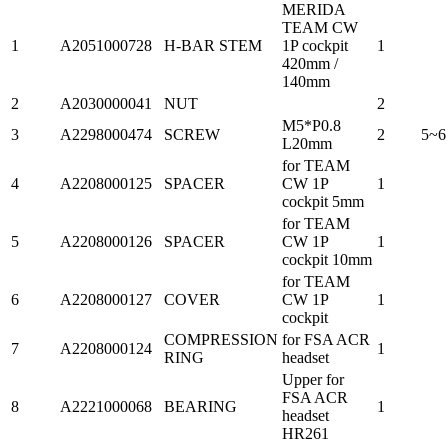
MERIDA
TEAM CW
1
A2051000728
H-BAR STEM
1P cockpit
1
420mm /
140mm
2
A2030000041
NUT
2
M5*P0.8
3
A2298000474
SCREW
2
5~6
L20mm
for TEAM
4
A2208000125
SPACER
CW 1P
1
cockpit 5mm
for TEAM
5
A2208000126
SPACER
CW 1P
1
cockpit 10mm
for TEAM
6
A2208000127
COVER
CW 1P
1
cockpit
COMPRESSION
for FSA ACR
7
A2208000124
1
RING
headset
Upper for
FSA ACR
8
A2221000068
BEARING
1
headset
HR261