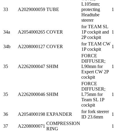
L105mm;
33
A2029000059
TUBE
protecting
1
Headtube
steerer
for TEAM SL
34a
A2054000265
COVER
1P cockpit and
1
2P cockpit
for TEAM CW
34b
A2208000127
COVER
1
1P cockpit
FORCE
DIFFUSER;
35
A2262000047
SHIM
L90mm for
1
Expert CW 2P
cockpit
FORCE
DIFFUSER;
35
A2262000046
SHIM
L75mm for
1
Team SL 1P
cockpit
for fork steerer
36
A2054000198
EXPANDER
1
ID 23.6mm
COMPRESSION
37
A2208000071
1
RING