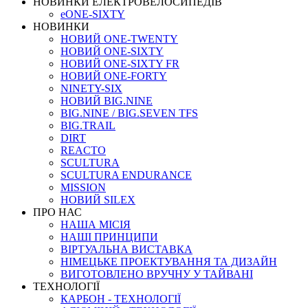
НОВИНКИ ЕЛЕКТРОВЕЛОСИПЕДІВ
eONE-SIXTY
НОВИНКИ
НОВИЙ ONE-TWENTY
НОВИЙ ONE-SIXTY
НОВИЙ ONE-SIXTY FR
НОВИЙ ONE-FORTY
NINETY-SIX
НОВИЙ BIG.NINE
BIG.NINE / BIG.SEVEN TFS
BIG.TRAIL
DIRT
REACTO
SCULTURA
SCULTURA ENDURANCE
MISSION
НОВИЙ SILEX
ПРО НАС
НАША МICIЯ
НАШI ПРИНЦИПИ
ВIРТУАЛЬНА ВИСТАВКА
НІМЕЦЬКЕ ПРОЕКТУВАННЯ ТА ДИЗАЙН
ВИГОТОВЛЕНО ВРУЧНУ У ТАЙВАНІ
ТЕХНОЛОГІЇ
КАРБОН - ТЕХНОЛОГІЇ