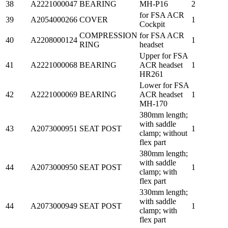
38
A2221000047
BEARING
MH-P16
2
for FSA ACR
39
A2054000266
COVER
1
Cockpit
COMPRESSION
for FSA ACR
40
A2208000124
1
RING
headset
Upper for FSA
41
A2221000068
BEARING
ACR headset
1
HR261
Lower for FSA
42
A2221000069
BEARING
ACR headset
1
MH-170
380mm length;
with saddle
43
A2073000951
SEAT POST
1
clamp; without
flex part
380mm length;
with saddle
44
A2073000950
SEAT POST
1
clamp; with
flex part
330mm length;
with saddle
44
A2073000949
SEAT POST
1
clamp; with
flex part