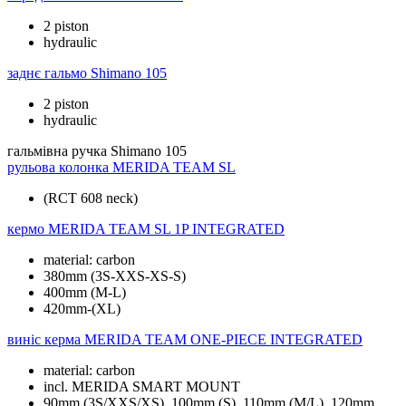
2 piston
hydraulic
заднє гальмо
Shimano 105
2 piston
hydraulic
гальмівна ручка
Shimano 105
рульова колонка
MERIDA TEAM SL
(RCT 608 neck)
кермо
MERIDA TEAM SL 1P INTEGRATED
material: carbon
380mm (3S-XXS-XS-S)
400mm (M-L)
420mm-(XL)
виніс керма
MERIDA TEAM ONE-PIECE INTEGRATED
material: carbon
incl. MERIDA SMART MOUNT
90mm (3S/XXS/XS), 100mm (S), 110mm (M/L), 120mm