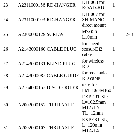
DH-068 for
23
A2311000156
RD-HANGER
1
ROAD-RD
DH-067 for
24
A2311000103
RD-HANGER
SHIMANO
1
direct mount
M3x0.5
25
A2300000129
SCREW
1
2~3
L10mm
for speed
26
A2143000160
CABLE PLUG
sensor/Di2
1
cable
for wireless
27
A2143000131
BLIND PLUG
1
RD
for mechanical
28
A2143000082
CABLE GUIDE
1
RD cable
rear; for
29
A2164000152
DISC COOLER
1
FM140/FM160
EXPERT SL;
L=162.5mm
30
A2002000152
THRU AXLE
1
M12x1.5
TL=12mm
EXPERT SL;
L=120mm
31
A2002000103
THRU AXLE
1
M12x1.5