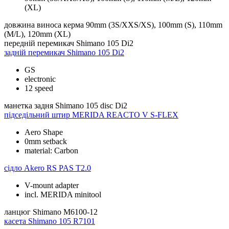
(XL)
довжина виноса керма
90mm (3S/XXS/XS), 100mm (S), 110mm
(M/L), 120mm (XL)
передній перемикач
Shimano 105 Di2
задній перемикач
Shimano 105 Di2
GS
electronic
12 speed
манетка задня
Shimano 105 disc Di2
підседільний штир
MERIDA REACTO V S-FLEX
Aero Shape
0mm setback
material: Carbon
сідло
Akero RS PAS T2.0
V-mount adapter
incl. MERIDA minitool
ланцюг
Shimano M6100-12
касета
Shimano 105 R7101