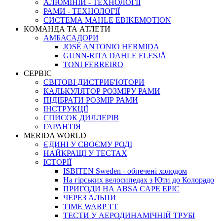
АЛЮМІНІЙ - ТЕХНОЛОГІЇ
РАМИ - ТЕХНОЛОГІЇ
СИСТЕМА MAHLE EBIKEMOTION
КОМАНДА ТА АТЛЕТИ
АМБАСАДОРИ
JOSÉ ANTONIO HERMIDA
GUNN-RITA DAHLE FLESJÅ
TONI FERREIRO
СЕРВІС
СВІТОВІ ДИСТРИБ'ЮТОРИ
КАЛЬКУЛЯТОР РОЗМIРУ РАМИ
ПІДІБРАТИ РОЗМІР РАМИ
IНСТРУКЦIЇ
СПИСОК ДИЛЛЕРІВ
ГАРАНТIЯ
MERIDA WORLD
ЄДИНI У СВОЄМУ РОДI
НАЙКРАЩІ У ТЕСТАХ
ІСТОРІЇ
ISBITEN Sweden - обпечені холодом
На гірських велосипедах з Юти до Колорадо
ПРИГОДИ НА ABSA CAPE EPIC
ЧЕРЕЗ АЛЬПИ
TIME WARP TT
ТЕСТИ У АЕРОДИНАМІЧНІЙ ТРУБІ