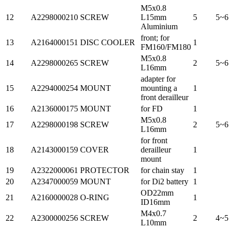
M5x0.8
12
A2298000210
SCREW
L15mm
5
5~6
Aluminium
front; for
13
A2164000151
DISC COOLER
1
FM160/FM180
M5x0.8
14
A2298000265
SCREW
2
5~6
L16mm
adapter for
15
A2294000254
MOUNT
mounting a
1
front derailleur
16
A2136000175
MOUNT
for FD
1
M5x0.8
17
A2298000198
SCREW
2
5~6
L16mm
for front
18
A2143000159
COVER
derailleur
1
mount
19
A2322000061
PROTECTOR
for chain stay
1
20
A2347000059
MOUNT
for Di2 battery
1
OD22mm
21
A2160000028
O-RING
1
ID16mm
M4x0.7
22
A2300000256
SCREW
2
4~5
L10mm