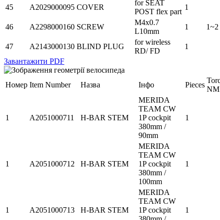
for SEAT
45
A2029000095
COVER
1
POST flex part
M4x0.7
46
A2298000160
SCREW
1
1~2
L10mm
for wireless
47
A2143000130
BLIND PLUG
1
RD/ FD
Завантажити PDF
Tor
Номер
Item Number
Назва
Інфо
Pieces
NM
MERIDA
TEAM CW
1
A2051000711
H-BAR STEM
1P cockpit
1
380mm /
90mm
MERIDA
TEAM CW
1
A2051000712
H-BAR STEM
1P cockpit
1
380mm /
100mm
MERIDA
TEAM CW
1
A2051000713
H-BAR STEM
1P cockpit
1
380mm /