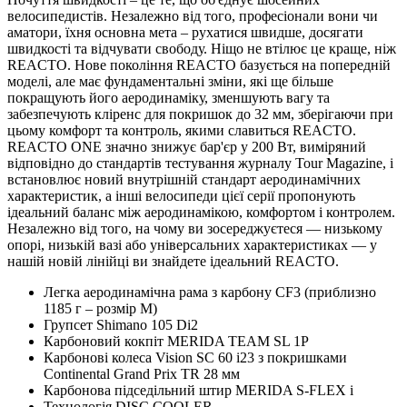
велосипедистів. Незалежно від того, професіонали вони чи
аматори, їхня основна мета – рухатися швидше, досягати
швидкості та відчувати свободу. Ніщо не втілює це краще, ніж
REACTO. Нове покоління REACTO базується на попередній
моделі, але має фундаментальні зміни, які ще більше
покращують його аеродинаміку, зменшують вагу та
забезпечують кліренс для покришок до 32 мм, зберігаючи при
цьому комфорт та контроль, якими славиться REACTO.
REACTO ONE значно знижує бар'єр у 200 Вт, виміряний
відповідно до стандартів тестування журналу Tour Magazine, і
встановлює новий внутрішній стандарт аеродинамічних
характеристик, а інші велосипеди цієї серії пропонують
ідеальний баланс між аеродинамікою, комфортом і контролем.
Незалежно від того, на чому ви зосереджуєтеся — низькому
опорі, низькій вазі або універсальних характеристиках — у
нашій новій лінійці ви знайдете ідеальний REACTO.
Легка аеродинамічна рама з карбону CF3 (приблизно
1185 г – розмір M)
Групсет Shimano 105 Di2
Карбоновий кокпіт MERIDA TEAM SL 1P
Карбонові колеса Vision SC 60 i23 з покришками
Continental Grand Prix TR 28 мм
Карбонова підседільний штир MERIDA S-FLEX і
Технологія DISC COOLER