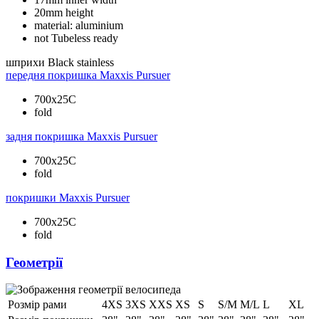
20mm height
material: aluminium
not Tubeless ready
шприхи
Black stainless
передня покришка
Maxxis Pursuer
700x25C
fold
задня покришка
Maxxis Pursuer
700x25C
fold
покришки
Maxxis Pursuer
700x25C
fold
Геометрії
Розмір рами
4XS
3XS
XXS
XS
S
S/M
M/L
L
XL