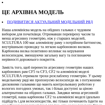
ЦЕ АРХIВНА МОДЕЛЬ
ПОДИВИТИСЯ АКТУАЛЬНИЙ МОДЕЛЬНИЙ РЯД
Наша алюмінієва модель на обідних гальмах є чудовим
вибором для початківця. Отримавши перевірену часом та
менш агресивну геометрію, ніж у старших моделей,
SCULTURA 100 має алюмінієву раму з потрійним баттингом,
внутрішньою проводку та легкою карбоновою вилкою.
Карбонова вилка позитивно впливає на керування
велосипедом, зменшуючи загальну вагу та поглинаючи
нерівності дорожнього покриття.
Замість того, щоб перенести агресивну геометрію наших
карбонових рам CF5 та CF3, СF2 та алюмінієві моделі
SCULTURA отримали трохи розслаблену геометрію. У цьому
модельному ряді ми пропонуємо велосипеди як з потужними
дисковими гальмами що мають контрольовану роботою у
вологих погодних умовах, так і більш доступні за ціною
альтернативи на обідних гальмах. Завдяки менш агресивній
геометрії, наша карбонова CF2 та алюмінієві моделі ідеально
підійдуть і для велосипедистів, які тільки починають їздити на