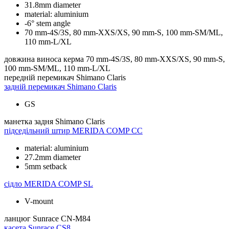
31.8mm diameter
material: aluminium
-6° stem angle
70 mm-4S/3S, 80 mm-XXS/XS, 90 mm-S, 100 mm-SM/ML,
110 mm-L/XL
довжина виноса керма
70 mm-4S/3S, 80 mm-XXS/XS, 90 mm-S,
100 mm-SM/ML, 110 mm-L/XL
передній перемикач
Shimano Claris
задній перемикач
Shimano Claris
GS
манетка задня
Shimano Claris
підседільний штир
MERIDA COMP CC
material: aluminium
27.2mm diameter
5mm setback
сідло
MERIDA COMP SL
V-mount
ланцюг
Sunrace CN-M84
касета
Sunrace CS8