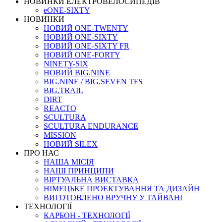
НОВИНКИ ЕЛЕКТРОВЕЛОСИПЕДІВ
eONE-SIXTY
НОВИНКИ
НОВИЙ ONE-TWENTY
НОВИЙ ONE-SIXTY
НОВИЙ ONE-SIXTY FR
НОВИЙ ONE-FORTY
NINETY-SIX
НОВИЙ BIG.NINE
BIG.NINE / BIG.SEVEN TFS
BIG.TRAIL
DIRT
REACTO
SCULTURA
SCULTURA ENDURANCE
MISSION
НОВИЙ SILEX
ПРО НАС
НАША МICIЯ
НАШI ПРИНЦИПИ
ВIРТУАЛЬНА ВИСТАВКА
НІМЕЦЬКЕ ПРОЕКТУВАННЯ ТА ДИЗАЙН
ВИГОТОВЛЕНО ВРУЧНУ У ТАЙВАНІ
ТЕХНОЛОГІЇ
КАРБОН - ТЕХНОЛОГІЇ