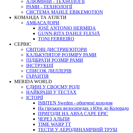
АЛЮМІНІЙ - ТЕХНОЛОГІЇ
РАМИ - ТЕХНОЛОГІЇ
СИСТЕМА MAHLE EBIKEMOTION
КОМАНДА ТА АТЛЕТИ
АМБАСАДОРИ
JOSÉ ANTONIO HERMIDA
GUNN-RITA DAHLE FLESJÅ
TONI FERREIRO
СЕРВІС
СВІТОВІ ДИСТРИБ'ЮТОРИ
КАЛЬКУЛЯТОР РОЗМIРУ РАМИ
ПІДІБРАТИ РОЗМІР РАМИ
IНСТРУКЦIЇ
СПИСОК ДИЛЛЕРІВ
ГАРАНТIЯ
MERIDA WORLD
ЄДИНI У СВОЄМУ РОДI
НАЙКРАЩІ У ТЕСТАХ
ІСТОРІЇ
ISBITEN Sweden - обпечені холодом
На гірських велосипедах з Юти до Колорадо
ПРИГОДИ НА ABSA CAPE EPIC
ЧЕРЕЗ АЛЬПИ
TIME WARP TT
ТЕСТИ У АЕРОДИНАМІЧНІЙ ТРУБІ