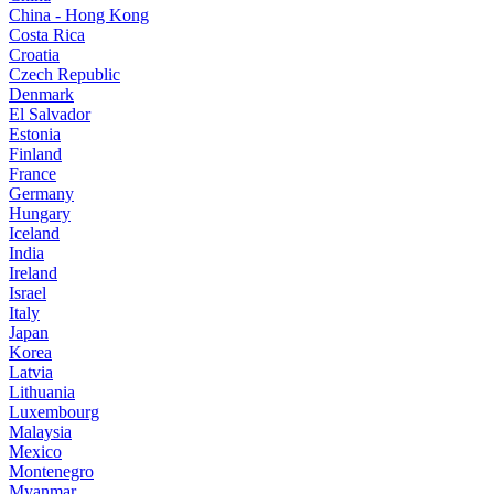
China - Hong Kong
Costa Rica
Croatia
Czech Republic
Denmark
El Salvador
Estonia
Finland
France
Germany
Hungary
Iceland
India
Ireland
Israel
Italy
Japan
Korea
Latvia
Lithuania
Luxembourg
Malaysia
Mexico
Montenegro
Myanmar