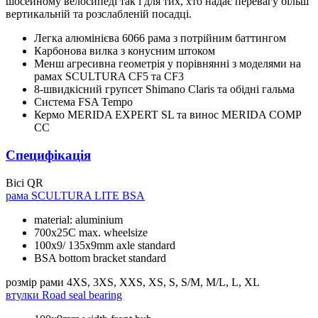
шосейному велосипеді так і для тих, хто надає перевагу більш
вертикальній та розслабленій посадці.
Легка алюмінієва 6066 рама з потрійним баттингом
Карбонова вилка з конусним штоком
Менш агресивна геометрія у порівнянні з моделями на
рамах SCULTURA CF5 та CF3
8-швидкісний групсет Shimano Claris та обідні гальма
Система FSA Tempo
Кермо MERIDA EXPERT SL та винос MERIDA COMP
CC
Специфікація
Вісі
QR
рама
SCULTURA LITE BSA
material: aluminium
700x25C max. wheelsize
100x9/ 135x9mm axle standard
BSA bottom bracket standard
розмір рами
4XS, 3XS, XXS, XS, S, S/M, M/L, L, XL
втулки
Road seal bearing