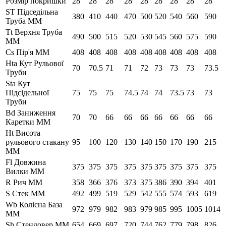
Розмір покришки
28"
28"
28"
28"
28"
28"
28"
28"
28"
ST Підседільна
380
410
440
470
500
520
540
560
590
Труба ММ
Tt Верхня Труба
490
500
515
520
530
545
560
575
590
ММ
Cs Пір'я ММ
408
408
408
408
408
408
408
408
408
Hta Кут Рульової
70
70.5
71
71
72
73
73
73
73.5
Труби
Sta Кут
Підсідельної
75
75
75
74.5
74
74
73.5
73
73
Труби
Bd Заниження
70
70
66
66
66
66
66
66
66
Каретки ММ
Ht Висота
рульового стакану
95
100
120
130
140
150
170
190
215
ММ
Fl Довжина
375
375
375
375
375
375
375
375
375
Вилки ММ
R Рич ММ
358
366
376
373
375
386
390
394
401
S Стек ММ
492
499
519
529
542
555
574
593
619
Wb Колісна База
972
979
982
983
979
985
995
1005
1014
ММ
Sh Стендовер ММ
654
669
697
720
744
762
779
798
826