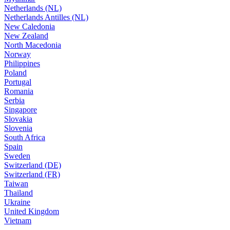
Netherlands (NL)
Netherlands Antilles (NL)
New Caledonia
New Zealand
North Macedonia
Norway
Philippines
Poland
Portugal
Romania
Serbia
Singapore
Slovakia
Slovenia
South Africa
Spain
Sweden
Switzerland (DE)
Switzerland (FR)
Taiwan
Thailand
Ukraine
United Kingdom
Vietnam