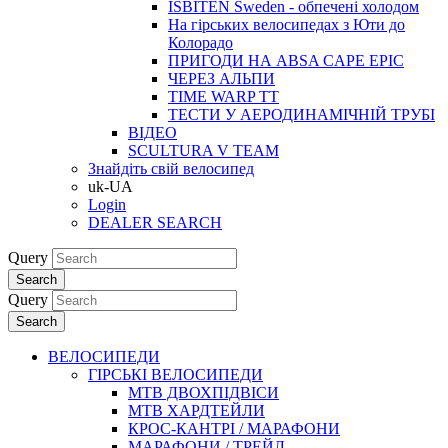
ISBITEN Sweden - обпечені холодом
На гірських велосипедах з Юти до
Колорадо
ПРИГОДИ НА ABSA CAPE EPIC
ЧЕРЕЗ АЛЬПИ
TIME WARP TT
ТЕСТИ У АЕРОДИНАМІЧНІЙ ТРУБІ
ВІДЕО
SCULTURA V TEAM
Знайдіть свій велосипед
uk-UA
Login
DEALER SEARCH
Query
Search
Query
Search
ВЕЛОСИПЕДИ
ГІРСЬКІ ВЕЛОСИПЕДИ
MTB ДВОХПIДВIСИ
MTB ХАРДТЕЙЛИ
КРОС-КАНТРI / МАРАФОНИ
МАРАФОНИ / ТРЕЙЛ