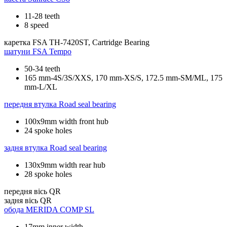
11-28 teeth
8 speed
каретка
FSA TH-7420ST, Cartridge Bearing
шатуни
FSA Tempo
50-34 teeth
165 mm-4S/3S/XXS, 170 mm-XS/S, 172.5 mm-SM/ML, 175
mm-L/XL
передня втулка
Road seal bearing
100x9mm width front hub
24 spoke holes
задня втулка
Road seal bearing
130x9mm width rear hub
28 spoke holes
передня вісь
QR
задня вісь
QR
обода
MERIDA COMP SL
17mm inner width