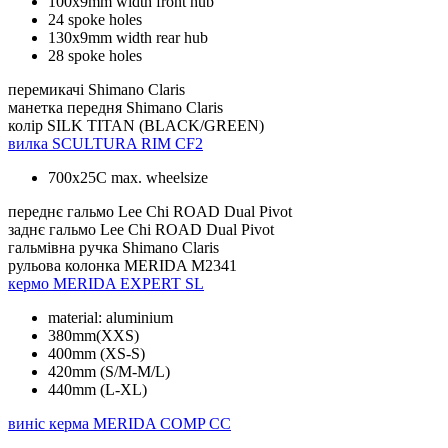
100x9mm width front hub
24 spoke holes
130x9mm width rear hub
28 spoke holes
перемикачі
Shimano Claris
манетка передня
Shimano Claris
колір
SILK TITAN (BLACK/GREEN)
вилка
SCULTURA RIM CF2
700x25C max. wheelsize
переднє гальмо
Lee Chi ROAD Dual Pivot
заднє гальмо
Lee Chi ROAD Dual Pivot
гальмівна ручка
Shimano Claris
рульова колонка
MERIDA M2341
кермо
MERIDA EXPERT SL
material: aluminium
380mm(XXS)
400mm (XS-S)
420mm (S/M-M/L)
440mm (L-XL)
виніс керма
MERIDA COMP CC