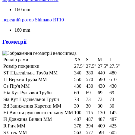
160 mm
передній ротор
Shimano RT10
160 mm
Геометрії
Розмір рами
XS
S
M
L
Розмір покришки
27.5"
27.5"
27.5"
27.5"
ST Підседільна Труба ММ
340
380
440
480
Tt Верхня Труба ММ
550
570
590
610
Cs Пір'я ММ
430
430
430
430
Hta Кут Рульової Труби
69
69
69
69
Sta Кут Підсідельної Труби
73
73
73
73
Bd Заниження Каретки ММ
30
30
30
30
Ht Висота рульового стакану ММ
100
115
130
145
Fl Довжина Вилки ММ
487
487
487
487
R Рич ММ
378
394
409
425
S Стек ММ
563
577
591
605