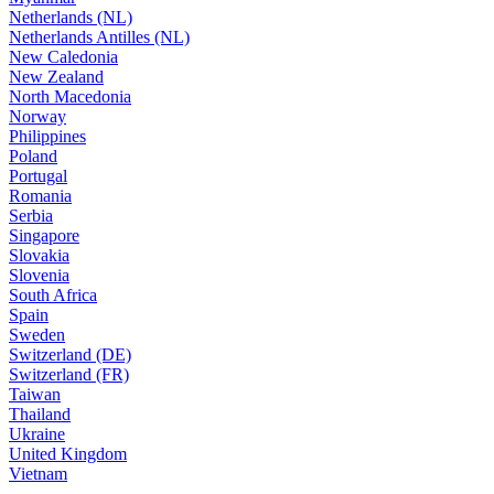
Netherlands (NL)
Netherlands Antilles (NL)
New Caledonia
New Zealand
North Macedonia
Norway
Philippines
Poland
Portugal
Romania
Serbia
Singapore
Slovakia
Slovenia
South Africa
Spain
Sweden
Switzerland (DE)
Switzerland (FR)
Taiwan
Thailand
Ukraine
United Kingdom
Vietnam