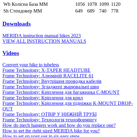
Wb Колісна База ММ
1056
1078
1099
1120
Sh Стендовер ММ
649
689
740
778
Downloads
MERIDA instruction manual bikes 2023
VIEW ALL INSTRUCTION MANUALS
Videos
Convert your bike to tubeless
Frame Technology: X-TAPER HEADTUBE
Frame Technology: Алюміній RACELITE 61
Frame Technology: Внутрішня проводка кабелів
Frame Technology: Згладжені зварювальні шви
Frame Technology: Кріплення для багажника C-MOUNT
Frame Technology: Кріплення для крил
Frame Technology: Кріплення для підніжки K-MOUNT DROP-
OUT
Frame Technology: ОТВІР У НИЖНІЙ ТРУБІ
Frame Technology: Технологія техноформінгу
How do mech hangers work and how do you replace one?
How to get the right sized MERIDA bike for you?
How to set up your sag in six easy steps