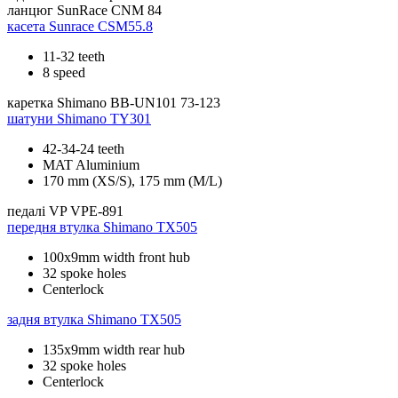
ланцюг
SunRace CNM 84
касета
Sunrace CSM55.8
11-32 teeth
8 speed
каретка
Shimano BB-UN101 73-123
шатуни
Shimano TY301
42-34-24 teeth
MAT Aluminium
170 mm (XS/S), 175 mm (M/L)
педалі
VP VPE-891
передня втулка
Shimano TX505
100x9mm width front hub
32 spoke holes
Centerlock
задня втулка
Shimano TX505
135x9mm width rear hub
32 spoke holes
Centerlock