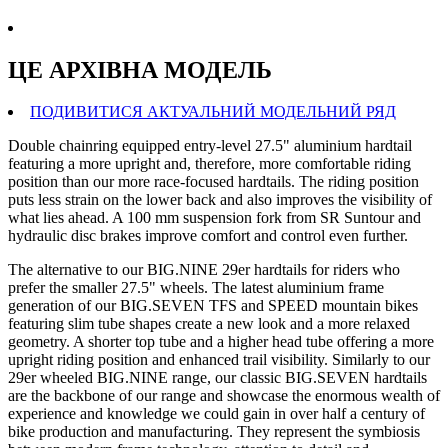
ЦЕ АРХIВНА МОДЕЛЬ
ПОДИВИТИСЯ АКТУАЛЬНИЙ МОДЕЛЬНИЙ РЯД
Double chainring equipped entry-level 27.5" aluminium hardtail
featuring a more upright and, therefore, more comfortable riding
position than our more race-focused hardtails. The riding position
puts less strain on the lower back and also improves the visibility of
what lies ahead. A 100 mm suspension fork from SR Suntour and
hydraulic disc brakes improve comfort and control even further.
The alternative to our BIG.NINE 29er hardtails for riders who
prefer the smaller 27.5" wheels. The latest aluminium frame
generation of our BIG.SEVEN TFS and SPEED mountain bikes
featuring slim tube shapes create a new look and a more relaxed
geometry. A shorter top tube and a higher head tube offering a more
upright riding position and enhanced trail visibility. Similarly to our
29er wheeled BIG.NINE range, our classic BIG.SEVEN hardtails
are the backbone of our range and showcase the enormous wealth of
experience and knowledge we could gain in over half a century of
bike production and manufacturing. They represent the symbiosis