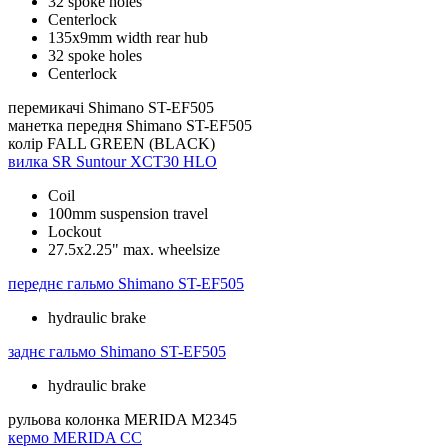
32 spoke holes
Centerlock
135x9mm width rear hub
32 spoke holes
Centerlock
перемикачі
Shimano ST-EF505
манетка передня
Shimano ST-EF505
колір
FALL GREEN (BLACK)
вилка
SR Suntour XCT30 HLO
Coil
100mm suspension travel
Lockout
27.5x2.25" max. wheelsize
переднє гальмо
Shimano ST-EF505
hydraulic brake
заднє гальмо
Shimano ST-EF505
hydraulic brake
рульова колонка
MERIDA M2345
кермо
MERIDA CC