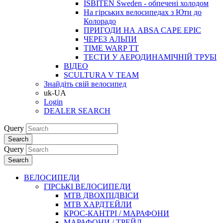
ISBITEN Sweden - обпечені холодом
На гірських велосипедах з Юти до
Колорадо
ПРИГОДИ НА ABSA CAPE EPIC
ЧЕРЕЗ АЛЬПИ
TIME WARP TT
ТЕСТИ У АЕРОДИНАМІЧНІЙ ТРУБІ
ВІДЕО
SCULTURA V TEAM
Знайдіть свій велосипед
uk-UA
Login
DEALER SEARCH
Query
Search
Query
Search
ВЕЛОСИПЕДИ
ГІРСЬКІ ВЕЛОСИПЕДИ
MTB ДВОХПIДВIСИ
MTB ХАРДТЕЙЛИ
КРОС-КАНТРI / МАРАФОНИ
МАРАФОНИ / ТРЕЙЛ