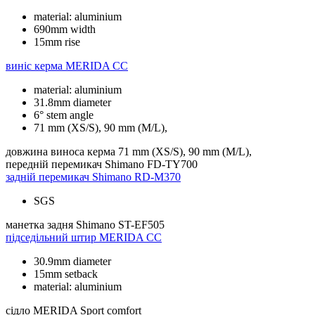
material: aluminium
690mm width
15mm rise
виніс керма
MERIDA CC
material: aluminium
31.8mm diameter
6° stem angle
71 mm (XS/S), 90 mm (M/L),
довжина виноса керма
71 mm (XS/S), 90 mm (M/L),
передній перемикач
Shimano FD-TY700
задній перемикач
Shimano RD-M370
SGS
манетка задня
Shimano ST-EF505
підседільний штир
MERIDA CC
30.9mm diameter
15mm setback
material: aluminium
сідло
MERIDA Sport comfort