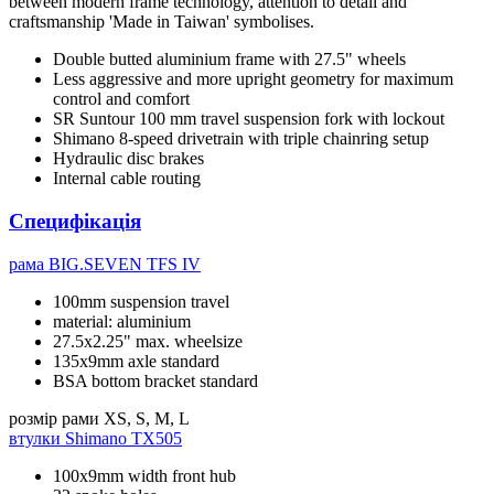
between modern frame technology, attention to detail and
craftsmanship 'Made in Taiwan' symbolises.
Double butted aluminium frame with 27.5" wheels
Less aggressive and more upright geometry for maximum
control and comfort
SR Suntour 100 mm travel suspension fork with lockout
Shimano 8-speed drivetrain with triple chainring setup
Hydraulic disc brakes
Internal cable routing
Специфікація
рама
BIG.SEVEN TFS IV
100mm suspension travel
material: aluminium
27.5x2.25" max. wheelsize
135x9mm axle standard
BSA bottom bracket standard
розмір рами
XS, S, M, L
втулки
Shimano TX505
100x9mm width front hub