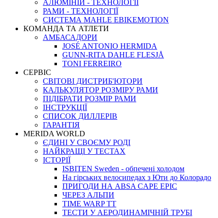
АЛЮМІНІЙ - ТЕХНОЛОГІЇ
РАМИ - ТЕХНОЛОГІЇ
СИСТЕМА MAHLE EBIKEMOTION
КОМАНДА ТА АТЛЕТИ
АМБАСАДОРИ
JOSÉ ANTONIO HERMIDA
GUNN-RITA DAHLE FLESJÅ
TONI FERREIRO
СЕРВІС
СВІТОВІ ДИСТРИБ'ЮТОРИ
КАЛЬКУЛЯТОР РОЗМIРУ РАМИ
ПІДІБРАТИ РОЗМІР РАМИ
IНСТРУКЦIЇ
СПИСОК ДИЛЛЕРІВ
ГАРАНТIЯ
MERIDA WORLD
ЄДИНI У СВОЄМУ РОДI
НАЙКРАЩІ У ТЕСТАХ
ІСТОРІЇ
ISBITEN Sweden - обпечені холодом
На гірських велосипедах з Юти до Колорадо
ПРИГОДИ НА ABSA CAPE EPIC
ЧЕРЕЗ АЛЬПИ
TIME WARP TT
ТЕСТИ У АЕРОДИНАМІЧНІЙ ТРУБІ