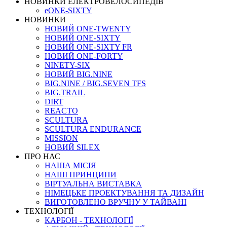
НОВИНКИ ЕЛЕКТРОВЕЛОСИПЕДІВ
eONE-SIXTY
НОВИНКИ
НОВИЙ ONE-TWENTY
НОВИЙ ONE-SIXTY
НОВИЙ ONE-SIXTY FR
НОВИЙ ONE-FORTY
NINETY-SIX
НОВИЙ BIG.NINE
BIG.NINE / BIG.SEVEN TFS
BIG.TRAIL
DIRT
REACTO
SCULTURA
SCULTURA ENDURANCE
MISSION
НОВИЙ SILEX
ПРО НАС
НАША МICIЯ
НАШI ПРИНЦИПИ
ВIРТУАЛЬНА ВИСТАВКА
НІМЕЦЬКЕ ПРОЕКТУВАННЯ ТА ДИЗАЙН
ВИГОТОВЛЕНО ВРУЧНУ У ТАЙВАНІ
ТЕХНОЛОГІЇ
КАРБОН - ТЕХНОЛОГІЇ