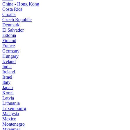
China - Hong Kong
Costa Rica
Croatia
Czech Republic
Denmark
El Salvador
Estonia
Finland
France
Germany
Hungary
Iceland
India
Ireland
Israel
Italy
Japan
Korea
Latvia
Lithuania
Luxembourg
Malaysia
Mexico
Montenegro
Myanmar