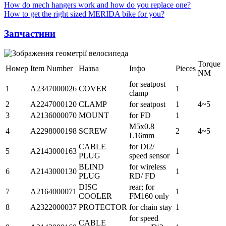
How do mech hangers work and how do you replace one?
How to get the right sized MERIDA bike for you?
Запчастини
Torque
Номер
Item Number
Назва
Інфо
Pieces
NM
for seatpost
1
A2347000026
COVER
1
clamp
2
A2247000120
CLAMP
for seatpost
1
4~5
3
A2136000070
MOUNT
for FD
1
M5x0.8
4
A2298000198
SCREW
2
4~5
L16mm
CABLE
for Di2/
5
A2143000163
1
PLUG
speed sensor
BLIND
for wireless
6
A2143000130
1
PLUG
RD/ FD
DISC
rear; for
7
A2164000071
1
COOLER
FM160 only
8
A2322000037
PROTECTOR
for chain stay
1
for speed
CABLE