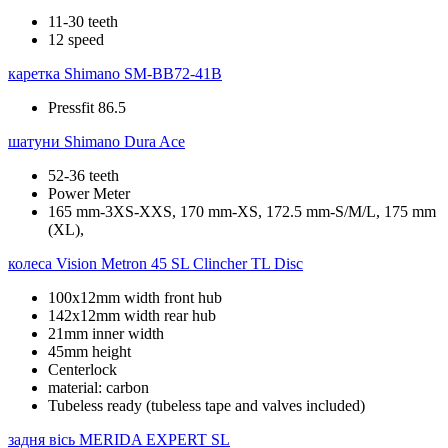
11-30 teeth
12 speed
каретка
Shimano SM-BB72-41B
Pressfit 86.5
шатуни
Shimano Dura Ace
52-36 teeth
Power Meter
165 mm-3XS-XXS, 170 mm-XS, 172.5 mm-S/M/L, 175 mm
(XL),
колеса
Vision Metron 45 SL Clincher TL Disc
100x12mm width front hub
142x12mm width rear hub
21mm inner width
45mm height
Centerlock
material: carbon
Tubeless ready (tubeless tape and valves included)
задня вісь
MERIDA EXPERT SL