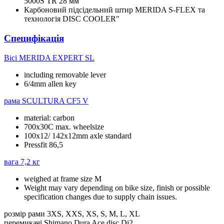
5000S TR 28 мм
Карбоновий підсідельний штир MERIDA S-FLEX та
технологія DISC COOLER"
Специфікація
Вісі
MERIDA EXPERT SL
including removable lever
6/4mm allen key
рама
SCULTURA CF5 V
material: carbon
700x30C max. wheelsize
100x12/ 142x12mm axle standard
Pressfit 86,5
вага
7,2 кг
weighed at frame size M
Weight may vary depending on bike size, finish or possible
specification changes due to supply chain issues.
розмір рами
3XS, XXS, XS, S, M, L, XL
перемикачі
Shimano Dura Ace disc Di2