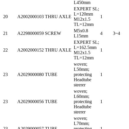
L450mm
EXPERT SL;
L=120mm
20
A2002000103
THRU AXLE
1
M12x1.5
TL=12mm
M5x0.8
21
A2298000059
SCREW
4
3~4
L15mm
EXPERT SL;
L=162.5mm
22
A2002000152
THRU AXLE
1
M12x1.5
TL=12mm
woven;
L50mm;
23
A2029000080
TUBE
protecting
1
Headtube
steerer
woven;
L60mm;
23
A2029000056
TUBE
protecting
1
Headtube
steerer
woven;
L70mm;
23
A2029000057
TUBE
protecting
1