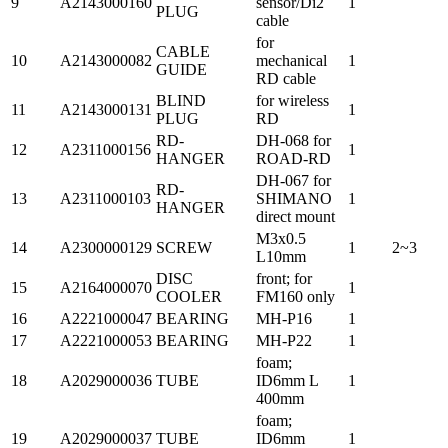
9
A2143000160
sensor/Di2
1
PLUG
cable
for
CABLE
10
A2143000082
mechanical
1
GUIDE
RD cable
BLIND
for wireless
11
A2143000131
1
PLUG
RD
RD-
DH-068 for
12
A2311000156
1
HANGER
ROAD-RD
DH-067 for
RD-
13
A2311000103
SHIMANO
1
HANGER
direct mount
M3x0.5
14
A2300000129
SCREW
1
2~3
L10mm
DISC
front; for
15
A2164000070
1
COOLER
FM160 only
16
A2221000047
BEARING
MH-P16
1
17
A2221000053
BEARING
MH-P22
1
foam;
18
A2029000036
TUBE
ID6mm L
1
400mm
foam;
19
A2029000037
TUBE
ID6mm
1