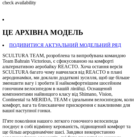
check availability
ЦЕ АРХIВНА МОДЕЛЬ
ПОДИВИТИСЯ АКТУАЛЬНИЙ МОДЕЛЬНИЙ РЯД
SCULTURA TEAM, розроблена та випробувана командою
Team Bahrain Victorious, є сфокусованою на комфорті
альтернативою аеробайку REACTO. Хоча остання версія
SCULTURA багато чому навчилася від REACTO в плані
аеродинаміки, ми доклали додаткові зусилля, щоб ще більше
зменшити вагу і зробити її найкомфортнішим шосейним
гоночним велосипедом в нашій лінійці. Оснащений
компонентами найвищого класу від Shimano, Vision,
Continental та MERIDA, TEAM є ідеальним велосипедом, коли
комфорт, вага та блискавичне прискорення є важливими для
вашої наступної гонки.
П'яте покоління нашого легкого гоночного велосипеда
поєднує в собі відмінну керованість, підвищений комфорт та
ще більш аеродинамічне шасі. Завдяки використанню