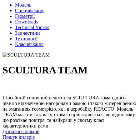
Модель
Специфікація
Геометрії
Downloads
Technical Videos
Запчастини
Технології
Класифікація
SCULTURA TEAM
Шосейний гоночний велосипед SCULTURA командного
рівня з відзначеною нагородами рамою і такою ж перевіреною
на змаганнях геометрією, як і в аеробайку REACTO. Модель
TEAM має низьку вагу, стрімко прискорюється, аеродинаміку,
що розсікає повітря, та найкращі у своєму класі
характеристики рами.
Дізнатись більше
Пошук дилерів