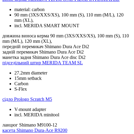
material: carbon
90 mm (3XS/XXS/XS), 100 mm (S), 110 mm (M/L), 120
mm (XL),
incl. MERIDA SMART MOUNT
довжина виноса керма
90 mm (3XS/XXS/XS), 100 mm (S), 110
mm (M/L), 120 mm (XL),
передній перемикач
Shimano Dura Ace Di2
задній перемикач
Shimano Dura Ace Di2
манетка задня
Shimano Dura Ace disc Di2
підседільний штир
MERIDA TEAM SL
27.2mm diameter
15mm setback
Carbon
S-Flex
сідло
Prologo Scratch M5
V-mount adapter
incl. MERIDA minitool
ланцюг
Shimano M9100-12
касета
Shimano Dura-Ace R9200