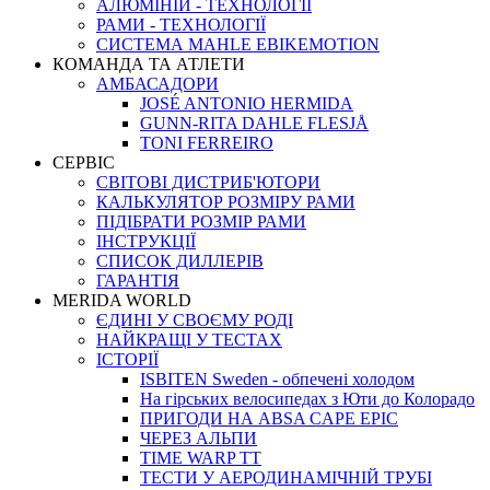
АЛЮМІНІЙ - ТЕХНОЛОГІЇ
РАМИ - ТЕХНОЛОГІЇ
СИСТЕМА MAHLE EBIKEMOTION
КОМАНДА ТА АТЛЕТИ
АМБАСАДОРИ
JOSÉ ANTONIO HERMIDA
GUNN-RITA DAHLE FLESJÅ
TONI FERREIRO
СЕРВІС
СВІТОВІ ДИСТРИБ'ЮТОРИ
КАЛЬКУЛЯТОР РОЗМIРУ РАМИ
ПІДІБРАТИ РОЗМІР РАМИ
IНСТРУКЦIЇ
СПИСОК ДИЛЛЕРІВ
ГАРАНТIЯ
MERIDA WORLD
ЄДИНI У СВОЄМУ РОДI
НАЙКРАЩІ У ТЕСТАХ
ІСТОРІЇ
ISBITEN Sweden - обпечені холодом
На гірських велосипедах з Юти до Колорадо
ПРИГОДИ НА ABSA CAPE EPIC
ЧЕРЕЗ АЛЬПИ
TIME WARP TT
ТЕСТИ У АЕРОДИНАМІЧНІЙ ТРУБІ