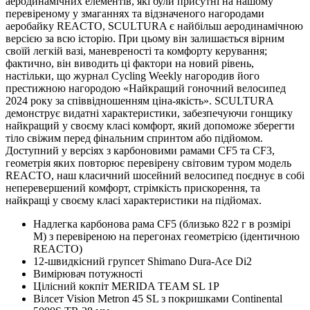
аеродинамічних елементів, які були присутні на нашому
перевіреному у змаганнях та відзначеного нагородами
аеробайку REACTO, SCULTURA є найбільш аеродинамічною
версією за всю історію. При цьому він залишається вірним
своїй легкій вазі, маневреності та комфорту керування;
фактично, він виводить ці фактори на новий рівень,
настільки, що журнал Cycling Weekly нагородив його
престижною нагородою «Найкращий гоночний велосипед
2024 року за співвідношенням ціна-якість». SCULTURA
демонструє видатні характеристики, забезпечуючи гонщику
найкращий у своєму класі комфорт, який допоможе зберегти
тіло свіжим перед фінальним спринтом або підйомом.
Доступний у версіях з карбоновими рамами CF5 та CF3,
геометрія яких повторює перевірену світовим туром модель
REACTO, наш класичний шосейний велосипед поєднує в собі
неперевершений комфорт, стрімкість прискорення, та
найкращі у своєму класі характеристики на підйомах.
Надлегка карбонова рама CF5 (близько 822 г в розмірі
M) з перевіреною на перегонах геометрією (ідентичною
REACTO)
12-швидкісний групсет Shimano Dura-Ace Di2
Вимірювач потужності
Цілісний кокпіт MERIDA TEAM SL 1P
Вілсет Vision Metron 45 SL з покришками Continental