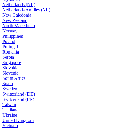
Netherlands (NL)
Netherlands Antilles (NL)
New Caledonia
New Zealand
North Macedonia
Norway
Philippines
Poland
Portugal
Romania
Serbia
Singapore
Slovakia
Slovenia
South Africa
Spain
Sweden
Switzerland (DE)
Switzerland (FR)
Taiwan
Thailand
Ukraine
United Kingdom
Vietnam