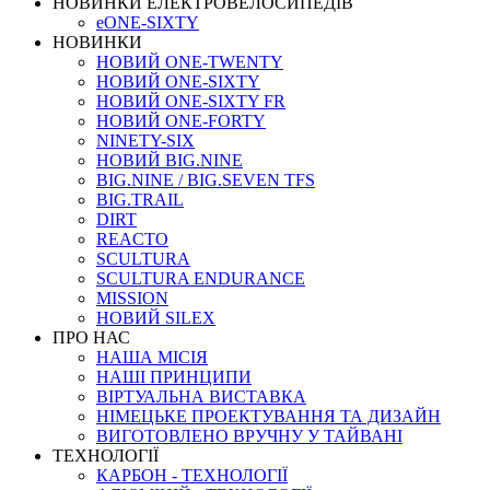
НОВИНКИ ЕЛЕКТРОВЕЛОСИПЕДІВ
eONE-SIXTY
НОВИНКИ
НОВИЙ ONE-TWENTY
НОВИЙ ONE-SIXTY
НОВИЙ ONE-SIXTY FR
НОВИЙ ONE-FORTY
NINETY-SIX
НОВИЙ BIG.NINE
BIG.NINE / BIG.SEVEN TFS
BIG.TRAIL
DIRT
REACTO
SCULTURA
SCULTURA ENDURANCE
MISSION
НОВИЙ SILEX
ПРО НАС
НАША МICIЯ
НАШI ПРИНЦИПИ
ВIРТУАЛЬНА ВИСТАВКА
НІМЕЦЬКЕ ПРОЕКТУВАННЯ ТА ДИЗАЙН
ВИГОТОВЛЕНО ВРУЧНУ У ТАЙВАНІ
ТЕХНОЛОГІЇ
КАРБОН - ТЕХНОЛОГІЇ