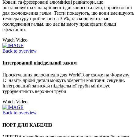
Ковані та фрезеровані алюмінієві радиатори, що
розташовуються на кріпленні дискового гальма, спроектовані
для охолодження гальм. Тести показують, що вони зменшують
температуру приблизно на 35%, та скорочують час
охолодження гальм, що дає їм змогу працювати більш
ефективно.
Watch Video
Back to overview
Інтегрований підсідельний зажим
Проєктування велосипедів для WorldTour схоже на Формулу
1: навіть дрібні деталі можуть зберегти коштовні секунди.
Інтегрований затискач підсідельної труби мінімізує
турбулентність верхньої труби
Watch Video
Back to overview
ПОРТ ДЛЯ КАБЕЛІВ
MERIDA розробила нову конструкцію рульової труби, через