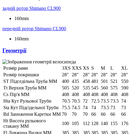
задній ротор
Shimano CL900
160mm
передній ротор
Shimano CL900
160mm
Геометрії
Розмір рами
3XS
XXS
XS
S
M
L
XL
Розмір покришки
28"
28"
28"
28"
28"
28"
28"
ST Підседільна Труба ММ
400
435
458
481
501
521
550
Tt Верхня Труба ММ
505
520
535
545
560
575
590
Cs Пір'я ММ
408
408
408
408
408
408
408
Hta Кут Рульової Труби
70.5
70.5
72
72.5
73.5
73.5
74
Sta Кут Підсідельної Труби
75.5
74.5
74
74
73.5
73
73
Bd Заниження Каретки ММ
70
70
70
66
66
66
66
Ht Висота рульового
100
105
112
128
140
155
176
стакану ММ
Fl Довжина Вилки ММ
385
385
385
385
385
385
385