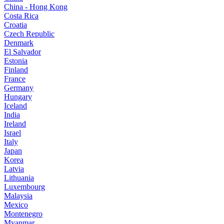
China - Hong Kong
Costa Rica
Croatia
Czech Republic
Denmark
El Salvador
Estonia
Finland
France
Germany
Hungary
Iceland
India
Ireland
Israel
Italy
Japan
Korea
Latvia
Lithuania
Luxembourg
Malaysia
Mexico
Montenegro
Myanmar