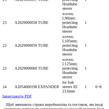
Headtube
steerer
woven;
L90mm;
23
A2029000058
TUBE
protecting
1
Headtube
steerer
woven;
L105mm;
23
A2029000059
TUBE
protecting
1
Headtube
steerer
woven;
L125mm;
23
A2029000060
TUBE
protecting
1
Headtube
steerer
for fork
24
A2054000198
EXPANDER
steerer ID
1
6~8
23.6mm
Завантажити PDF
Щоб зменшити строки виробництва та поставок, ми іноді
вимушені змінювати комплектацію в останній момент. Будь