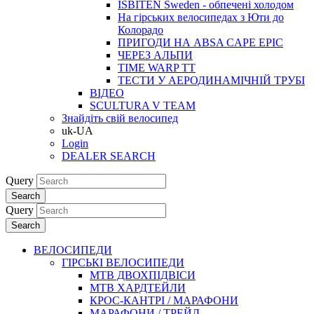
ISBITEN Sweden - обпечені холодом
На гірських велосипедах з Юти до
Колорадо
ПРИГОДИ НА ABSA CAPE EPIC
ЧЕРЕЗ АЛЬПИ
TIME WARP TT
ТЕСТИ У АЕРОДИНАМІЧНІЙ ТРУБІ
ВІДЕО
SCULTURA V TEAM
Знайдіть свій велосипед
uk-UA
Login
DEALER SEARCH
Query
Search
Query
Search
ВЕЛОСИПЕДИ
ГІРСЬКІ ВЕЛОСИПЕДИ
MTB ДВОХПIДВIСИ
MTB ХАРДТЕЙЛИ
КРОС-КАНТРI / МАРАФОНИ
МАРАФОНИ / ТРЕЙЛ