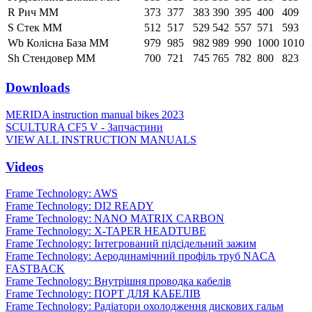
R Рич ММ
373
377
383
390
395
400
409
S Стек ММ
512
517
529
542
557
571
593
Wb Колісна База ММ
979
985
982
989
990
1000
1010
Sh Стендовер ММ
700
721
745
765
782
800
823
Downloads
MERIDA instruction manual bikes 2023
SCULTURA CF5 V - Запчастини
VIEW ALL INSTRUCTION MANUALS
Videos
Frame Technology: AWS
Frame Technology: DI2 READY
Frame Technology: NANO MATRIX CARBON
Frame Technology: X-TAPER HEADTUBE
Frame Technology: Інтегрований підсідельний зажим
Frame Technology: Аеродинамічний профіль труб NACA
FASTBACK
Frame Technology: Внутрішня проводка кабелів
Frame Technology: ПОРТ ДЛЯ КАБЕЛІВ
Frame Technology: Радіатори охолодження дискових гальм