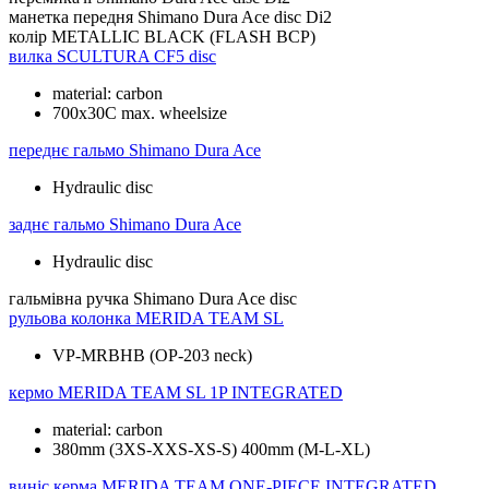
манетка передня
Shimano Dura Ace disc Di2
колір
METALLIC BLACK (FLASH BCP)
вилка
SCULTURA CF5 disc
material: carbon
700x30C max. wheelsize
переднє гальмо
Shimano Dura Ace
Hydraulic disc
заднє гальмо
Shimano Dura Ace
Hydraulic disc
гальмівна ручка
Shimano Dura Ace disc
рульова колонка
MERIDA TEAM SL
VP-MRBHB (OP-203 neck)
кермо
MERIDA TEAM SL 1P INTEGRATED
material: carbon
380mm (3XS-XXS-XS-S) 400mm (M-L-XL)
виніс керма
MERIDA TEAM ONE-PIECE INTEGRATED