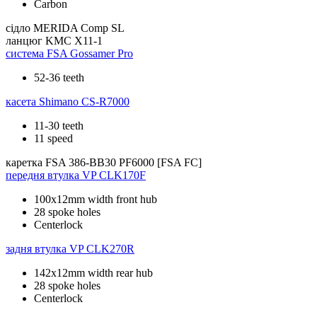
Carbon
сідло
MERIDA Comp SL
ланцюг
KMC X11-1
система
FSA Gossamer Pro
52-36 teeth
касета
Shimano CS-R7000
11-30 teeth
11 speed
каретка
FSA 386-BB30 PF6000 [FSA FC]
передня втулка
VP CLK170F
100x12mm width front hub
28 spoke holes
Centerlock
задня втулка
VP CLK270R
142x12mm width rear hub
28 spoke holes
Centerlock