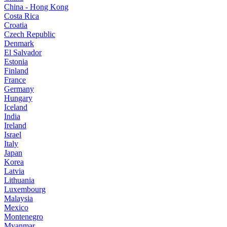
China - Hong Kong
Costa Rica
Croatia
Czech Republic
Denmark
El Salvador
Estonia
Finland
France
Germany
Hungary
Iceland
India
Ireland
Israel
Italy
Japan
Korea
Latvia
Lithuania
Luxembourg
Malaysia
Mexico
Montenegro
Myanmar