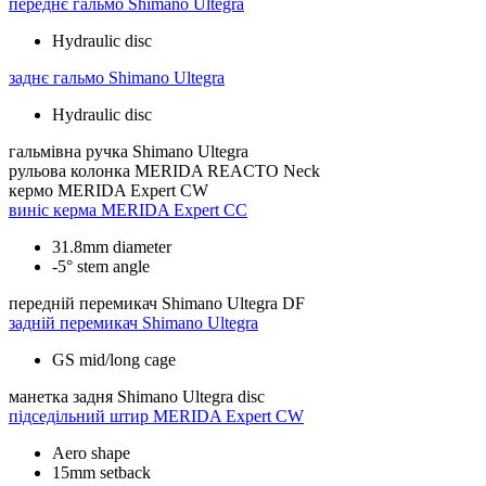
переднє гальмо
Shimano Ultegra
Hydraulic disc
заднє гальмо
Shimano Ultegra
Hydraulic disc
гальмівна ручка
Shimano Ultegra
рульова колонка
MERIDA REACTO Neck
кермо
MERIDA Expert CW
виніс керма
MERIDA Expert CC
31.8mm diameter
-5° stem angle
передній перемикач
Shimano Ultegra DF
задній перемикач
Shimano Ultegra
GS mid/long cage
манетка задня
Shimano Ultegra disc
підседільний штир
MERIDA Expert CW
Aero shape
15mm setback