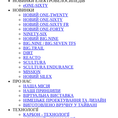
НОВИНКИ ЕЛЕКТРОВЕЛОСИПЕДІВ
eONE-SIXTY
НОВИНКИ
НОВИЙ ONE-TWENTY
НОВИЙ ONE-SIXTY
НОВИЙ ONE-SIXTY FR
НОВИЙ ONE-FORTY
NINETY-SIX
НОВИЙ BIG.NINE
BIG.NINE / BIG.SEVEN TFS
BIG.TRAIL
DIRT
REACTO
SCULTURA
SCULTURA ENDURANCE
MISSION
НОВИЙ SILEX
ПРО НАС
НАША МICIЯ
НАШI ПРИНЦИПИ
ВIРТУАЛЬНА ВИСТАВКА
НІМЕЦЬКЕ ПРОЕКТУВАННЯ ТА ДИЗАЙН
ВИГОТОВЛЕНО ВРУЧНУ У ТАЙВАНІ
ТЕХНОЛОГІЇ
КАРБОН - ТЕХНОЛОГІЇ