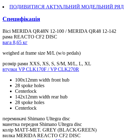
ПОДИВИТИСЯ АКТУАЛЬНИЙ МОДЕЛЬНИЙ РЯД
Специфікація
Вісі
MERIDA QR48N 12-100 / MERIDA QR48 12-142
рама
REACTO CF2 DISC
вага
8,65 кг
weighed at frame size M/L (w/o pedals)
розмір рами
XXS, XS, S, S/M, M/L, L, XL
втулки
VP CLK170F / VP CLK270R
100x12mm width front hub
28 spoke holes
Centerlock
142x12mm width rear hub
28 spoke holes
Centerlock
перемикачі
Shimano Ultegra disc
манетка передня
Shimano Ultegra disc
колір
MATT-MET. GREY (BLACK/GREEN)
вилка
MERIDA REACTO CF2 DISC