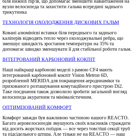
біля нижніх пір'їв, що допомагає зменшити навантаження на
вузли велосипеда та захистити гальма всередині заднього
трикутника
ТЕХНОЛОГIЯ ОХОЛОДЖЕННЯ ДИСКОВИХ ГАЛЬМ
Ковані алюмінієві вставки біля переднього та заднього
каліперів відводять тепло через охолоджувальні ребра, що
зменшує швидкість зростання температури на 35% та
допомагає швидко зменшувати її для стабільної роботи гальм.
IНТЕГРОВАНИЙ КАРБОНОВИЙ КОКПIТ
Наші найкращі карбонові моделі з рамою CF4 мають
інтегрований карбоновий кокпіт Vision Metron 6D,
розроблений MERIDA для покращення аеродинаміки та
прихованого розташування комутаційного пристрою Di2.
Таке поєднання також дозволило зробити загальний вигляд
велосипеда акуратним та мінімалістичним.
ОПТИМIЗОВАНИЙ КОМФОРТ
Комфорт завжди був важливою частиною нашого REACTO.
Багато аеровелосипедів змушують своїх власників страждати
від досить жорстких поїздок — все через товстіші секції труб
та підсідельного штира. Але тільки не на REACTO — наш