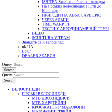
ISBITEN Sweden - обпечені холодом
На гірських велосипедах з Юти до
Колорадо
ПРИГОДИ НА ABSA CAPE EPIC
ЧЕРЕЗ АЛЬПИ
TIME WARP TT
ТЕСТИ У АЕРОДИНАМІЧНІЙ ТРУБІ
ВІДЕО
SCULTURA V TEAM
Знайдіть свій велосипед
uk-UA
Login
DEALER SEARCH
Query
Search
Query
Search
ВЕЛОСИПЕДИ
ГІРСЬКІ ВЕЛОСИПЕДИ
MTB ДВОХПIДВIСИ
MTB ХАРДТЕЙЛИ
КРОС-КАНТРI / МАРАФОНИ
МАРАФОНИ / ТРЕЙЛ