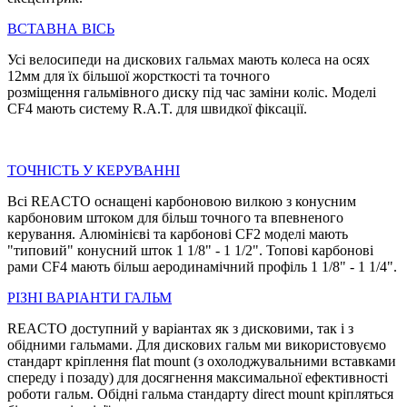
ВСТАВНА ВIСЬ
Усі велосипеди на дискових гальмах мають колеса на осях
12мм для їх більшої жорсткості та точного
розміщення гальмівного диску під час заміни коліс. Моделі
CF4 мають систему R.A.T. для швидкої фіксації.
ТОЧНIСТЬ У КЕРУВАННІ
Bci REACTO оснащені карбоновою вилкою з конусним
карбоновим штоком для більш точного та впевненого
керування. Алюмінієві та карбонові CF2 моделі мають
"типовий" конусний шток 1 1/8" - 1 1/2". Топові карбонові
рами CF4 мають більш аеродинамічний профіль 1 1/8" - 1 1/4".
РIЗНІ ВАРIАНТИ ГАЛЬМ
REACTO доступний у варіантах як з дисковими, так і з
обідними гальмами. Для дискових гальм ми використовуємо
стандарт кріплення flat mount (з охолоджувальними вставками
спереду і позаду) для досягнення максимальної ефективності
роботи гальм. Обідні гальма стандарту direct mount кріпляться