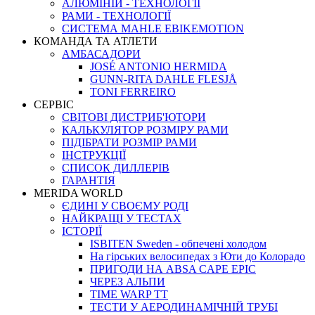
АЛЮМІНІЙ - ТЕХНОЛОГІЇ
РАМИ - ТЕХНОЛОГІЇ
СИСТЕМА MAHLE EBIKEMOTION
КОМАНДА ТА АТЛЕТИ
АМБАСАДОРИ
JOSÉ ANTONIO HERMIDA
GUNN-RITA DAHLE FLESJÅ
TONI FERREIRO
СЕРВІС
СВІТОВІ ДИСТРИБ'ЮТОРИ
КАЛЬКУЛЯТОР РОЗМIРУ РАМИ
ПІДІБРАТИ РОЗМІР РАМИ
IНСТРУКЦIЇ
СПИСОК ДИЛЛЕРІВ
ГАРАНТIЯ
MERIDA WORLD
ЄДИНI У СВОЄМУ РОДI
НАЙКРАЩІ У ТЕСТАХ
ІСТОРІЇ
ISBITEN Sweden - обпечені холодом
На гірських велосипедах з Юти до Колорадо
ПРИГОДИ НА ABSA CAPE EPIC
ЧЕРЕЗ АЛЬПИ
TIME WARP TT
ТЕСТИ У АЕРОДИНАМІЧНІЙ ТРУБІ