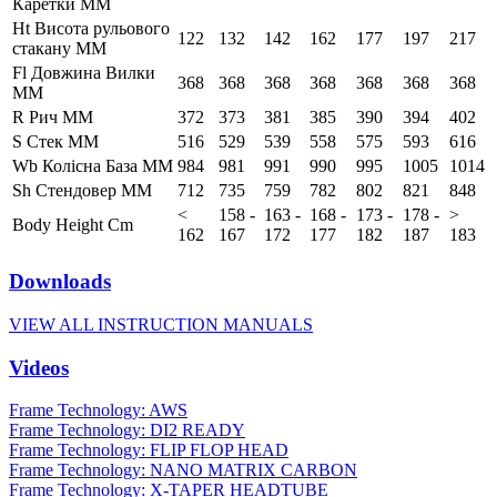
Каретки ММ
Ht Висота рульового
122
132
142
162
177
197
217
стакану ММ
Fl Довжина Вилки
368
368
368
368
368
368
368
ММ
R Рич ММ
372
373
381
385
390
394
402
S Стек ММ
516
529
539
558
575
593
616
Wb Колісна База ММ
984
981
991
990
995
1005
1014
Sh Стендовер ММ
712
735
759
782
802
821
848
<
158 -
163 -
168 -
173 -
178 -
>
Body Height Cm
162
167
172
177
182
187
183
Downloads
VIEW ALL INSTRUCTION MANUALS
Videos
Frame Technology: AWS
Frame Technology: DI2 READY
Frame Technology: FLIP FLOP HEAD
Frame Technology: NANO MATRIX CARBON
Frame Technology: X-TAPER HEADTUBE