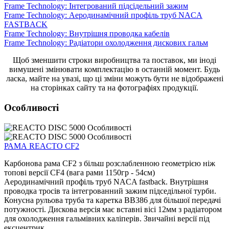
Frame Technology: Інтегрований підсідельний зажим
Frame Technology: Аеродинамічний профіль труб NACA
FASTBACK
Frame Technology: Внутрішня проводка кабелів
Frame Technology: Радіатори охолодження дискових гальм
Щоб зменшити строки виробництва та поставок, ми іноді
вимушені змінювати комплектацію в останній момент. Будь
ласка, майте на увазі, що ці зміни можуть бути не відображені
на сторінках сайту та на фотографіях продукції.
Особливості
РАМА REACTO CF2
Карбонова рама CF2 з більш розслабленною геометрією ніж
топові версії CF4 (вага рами 1150гр - 54см)
Аеродинамічний профіль труб NACA fastback. Внутрішня
проводка тросів та інтегрованний зажим підседільної турби.
Конусна рульова труба та каретка ВВ386 для більшої передачі
потужності. Дискова версія має вставні вісі 12мм з радіатором
для охолодження гальмівних каліперів. Звичайні версії під
ексцентрик.