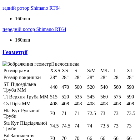
задній ротор
Shimano RT64
160mm
передній ротор
Shimano RT64
160mm
Геометрії
Розмір рами
XXS
XS
S
S/M
M/L
L
XL
Розмір покришки
28"
28"
28"
28"
28"
28"
28"
ST Підседільна
440
470
500
520
540
560
590
Труба ММ
Tt Верхня Труба ММ
515
520
535
545
560
575
590
Cs Пір'я ММ
408
408
408
408
408
408
408
Hta Кут Рульової
70
71
71
72.5
73
73
73.5
Труби
Sta Кут Підсідельної
74.5
74.5
74
74
73.5
73
73
Труби
Bd Заниження
70
70
70
66
66
66
66