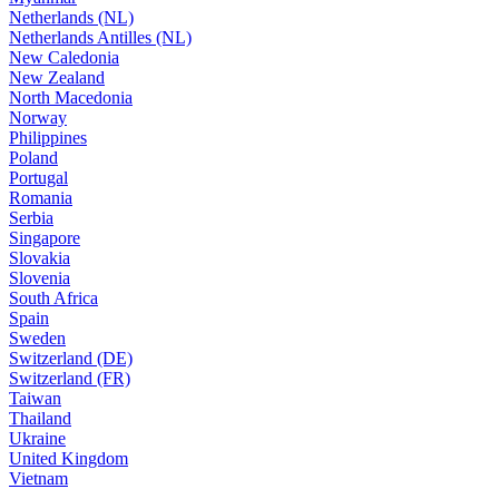
Netherlands (NL)
Netherlands Antilles (NL)
New Caledonia
New Zealand
North Macedonia
Norway
Philippines
Poland
Portugal
Romania
Serbia
Singapore
Slovakia
Slovenia
South Africa
Spain
Sweden
Switzerland (DE)
Switzerland (FR)
Taiwan
Thailand
Ukraine
United Kingdom
Vietnam