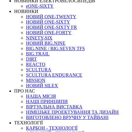
НОВИНКИ ЕЛЕКТРОВЕЛОСИПЕДІВ
eONE-SIXTY
НОВИНКИ
НОВИЙ ONE-TWENTY
НОВИЙ ONE-SIXTY
НОВИЙ ONE-SIXTY FR
НОВИЙ ONE-FORTY
NINETY-SIX
НОВИЙ BIG.NINE
BIG.NINE / BIG.SEVEN TFS
BIG.TRAIL
DIRT
REACTO
SCULTURA
SCULTURA ENDURANCE
MISSION
НОВИЙ SILEX
ПРО НАС
НАША МICIЯ
НАШI ПРИНЦИПИ
ВIРТУАЛЬНА ВИСТАВКА
НІМЕЦЬКЕ ПРОЕКТУВАННЯ ТА ДИЗАЙН
ВИГОТОВЛЕНО ВРУЧНУ У ТАЙВАНІ
ТЕХНОЛОГІЇ
КАРБОН - ТЕХНОЛОГІЇ