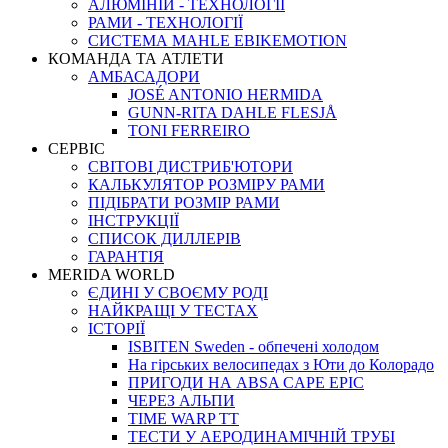
АЛЮМІНІЙ - ТЕХНОЛОГІЇ
РАМИ - ТЕХНОЛОГІЇ
СИСТЕМА MAHLE EBIKEMOTION
КОМАНДА ТА АТЛЕТИ
АМБАСАДОРИ
JOSÉ ANTONIO HERMIDA
GUNN-RITA DAHLE FLESJÅ
TONI FERREIRO
СЕРВІС
СВІТОВІ ДИСТРИБ'ЮТОРИ
КАЛЬКУЛЯТОР РОЗМIРУ РАМИ
ПІДІБРАТИ РОЗМІР РАМИ
IНСТРУКЦIЇ
СПИСОК ДИЛЛЕРІВ
ГАРАНТIЯ
MERIDA WORLD
ЄДИНI У СВОЄМУ РОДI
НАЙКРАЩІ У ТЕСТАХ
ІСТОРІЇ
ISBITEN Sweden - обпечені холодом
На гірських велосипедах з Юти до Колорадо
ПРИГОДИ НА ABSA CAPE EPIC
ЧЕРЕЗ АЛЬПИ
TIME WARP TT
ТЕСТИ У АЕРОДИНАМІЧНІЙ ТРУБІ