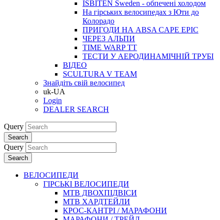
ISBITEN Sweden - обпечені холодом
На гірських велосипедах з Юти до
Колорадо
ПРИГОДИ НА ABSA CAPE EPIC
ЧЕРЕЗ АЛЬПИ
TIME WARP TT
ТЕСТИ У АЕРОДИНАМІЧНІЙ ТРУБІ
ВІДЕО
SCULTURA V TEAM
Знайдіть свій велосипед
uk-UA
Login
DEALER SEARCH
Query
Search
Query
Search
ВЕЛОСИПЕДИ
ГІРСЬКІ ВЕЛОСИПЕДИ
MTB ДВОХПIДВIСИ
MTB ХАРДТЕЙЛИ
КРОС-КАНТРI / МАРАФОНИ
МАРАФОНИ / ТРЕЙЛ