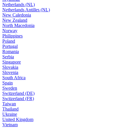
Netherlands (NL)
Netherlands Antilles (NL)
New Caledonia
New Zealand
North Macedonia
Norway
Philippines
Poland
Portugal
Romania
Serbia
Singapore
Slovakia
Slovenia
South Africa
Spain
Sweden
Switzerland (DE)
Switzerland (FR)
Taiwan
Thailand
Ukraine
United Kingdom
Vietnam