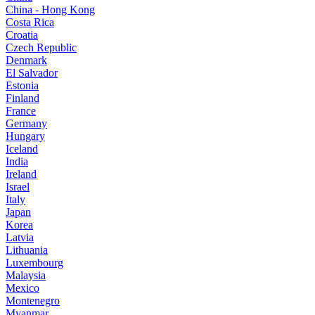
China - Hong Kong
Costa Rica
Croatia
Czech Republic
Denmark
El Salvador
Estonia
Finland
France
Germany
Hungary
Iceland
India
Ireland
Israel
Italy
Japan
Korea
Latvia
Lithuania
Luxembourg
Malaysia
Mexico
Montenegro
Myanmar