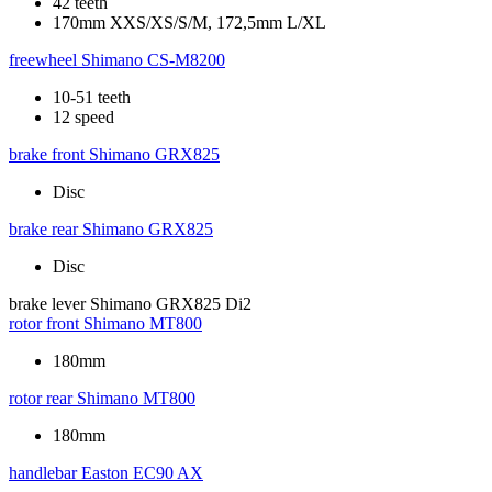
42 teeth
170mm XXS/XS/S/M, 172,5mm L/XL
freewheel
Shimano CS-M8200
10-51 teeth
12 speed
brake front
Shimano GRX825
Disc
brake rear
Shimano GRX825
Disc
brake lever
Shimano GRX825 Di2
rotor front
Shimano MT800
180mm
rotor rear
Shimano MT800
180mm
handlebar
Easton EC90 AX