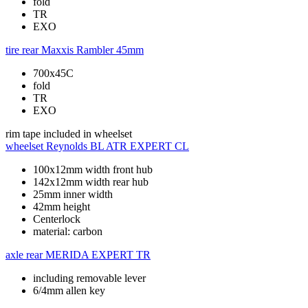
fold
TR
EXO
tire rear
Maxxis Rambler 45mm
700x45C
fold
TR
EXO
rim tape
included in wheelset
wheelset
Reynolds BL ATR EXPERT CL
100x12mm width front hub
142x12mm width rear hub
25mm inner width
42mm height
Centerlock
material: carbon
axle rear
MERIDA EXPERT TR
including removable lever
6/4mm allen key