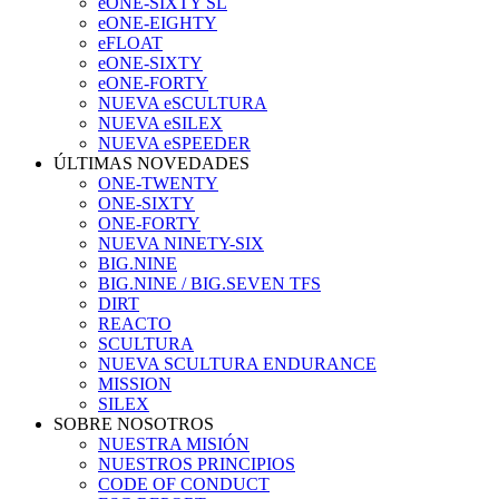
eONE-SIXTY SL
eONE-EIGHTY
eFLOAT
eONE-SIXTY
eONE-FORTY
NUEVA eSCULTURA
NUEVA eSILEX
NUEVA eSPEEDER
ÚLTIMAS NOVEDADES
ONE-TWENTY
ONE-SIXTY
ONE-FORTY
NUEVA NINETY-SIX
BIG.NINE
BIG.NINE / BIG.SEVEN TFS
DIRT
REACTO
SCULTURA
NUEVA SCULTURA ENDURANCE
MISSION
SILEX
SOBRE NOSOTROS
NUESTRA MISIÓN
NUESTROS PRINCIPIOS
CODE OF CONDUCT