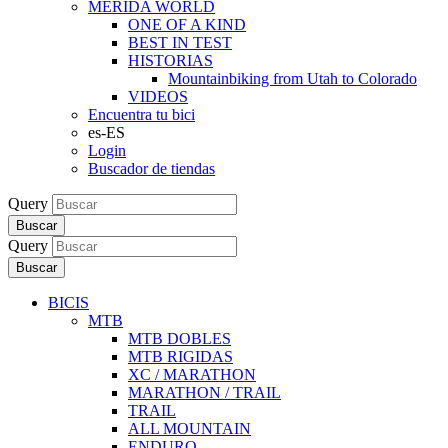
MERIDA WORLD
ONE OF A KIND
BEST IN TEST
HISTORIAS
Mountainbiking from Utah to Colorado
VIDEOS
Encuentra tu bici
es-ES
Login
Buscador de tiendas
Query
Buscar
Query
Buscar
BICIS
MTB
MTB DOBLES
MTB RIGIDAS
XC / MARATHON
MARATHON / TRAIL
TRAIL
ALL MOUNTAIN
ENDURO