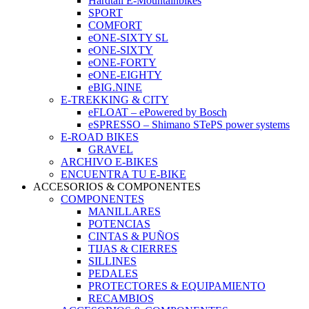
Hardtail E-Mountainbikes
SPORT
COMFORT
eONE-SIXTY SL
eONE-SIXTY
eONE-FORTY
eONE-EIGHTY
eBIG.NINE
E-TREKKING & CITY
eFLOAT – ePowered by Bosch
eSPRESSO – Shimano STePS power systems
E-ROAD BIKES
GRAVEL
ARCHIVO E-BIKES
ENCUENTRA TU E-BIKE
ACCESORIOS & COMPONENTES
COMPONENTES
MANILLARES
POTENCIAS
CINTAS & PUÑOS
TIJAS & CIERRES
SILLINES
PEDALES
PROTECTORES & EQUIPAMIENTO
RECAMBIOS