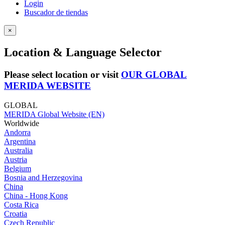
Login
Buscador de tiendas
×
Location & Language Selector
Please select location or visit
OUR GLOBAL
MERIDA WEBSITE
GLOBAL
MERIDA Global Website (EN)
Worldwide
Andorra
Argentina
Australia
Austria
Belgium
Bosnia and Herzegovina
China
China - Hong Kong
Costa Rica
Croatia
Czech Republic