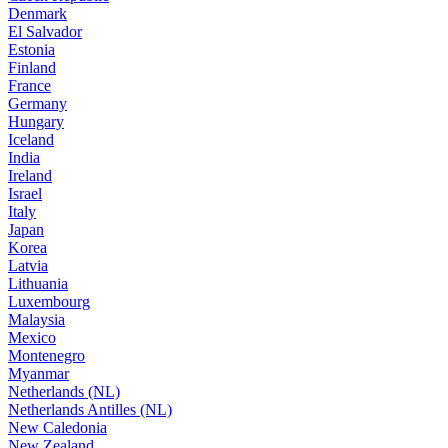
Denmark
El Salvador
Estonia
Finland
France
Germany
Hungary
Iceland
India
Ireland
Israel
Italy
Japan
Korea
Latvia
Lithuania
Luxembourg
Malaysia
Mexico
Montenegro
Myanmar
Netherlands (NL)
Netherlands Antilles (NL)
New Caledonia
New Zealand