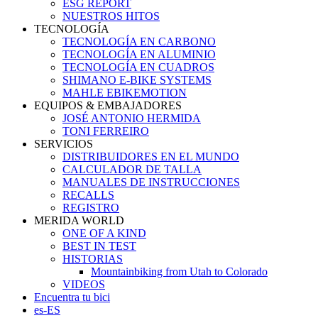
ESG REPORT
NUESTROS HITOS
TECNOLOGÍA
TECNOLOGÍA EN CARBONO
TECNOLOGÍA EN ALUMINIO
TECNOLOGÍA EN CUADROS
SHIMANO E-BIKE SYSTEMS
MAHLE EBIKEMOTION
EQUIPOS & EMBAJADORES
JOSÉ ANTONIO HERMIDA
TONI FERREIRO
SERVICIOS
DISTRIBUIDORES EN EL MUNDO
CALCULADOR DE TALLA
MANUALES DE INSTRUCCIONES
RECALLS
REGISTRO
MERIDA WORLD
ONE OF A KIND
BEST IN TEST
HISTORIAS
Mountainbiking from Utah to Colorado
VIDEOS
Encuentra tu bici
es-ES