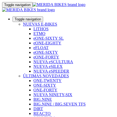
Toggle navigation
Toggle navigation
NUEVAS E-BIKES
LITHOS
ETMO
eONE-SIXTY SL
eONE-EIGHTY
eFLOAT
eONE-SIXTY
eONE-FORTY
NUEVA eSCULTURA
NUEVA eSILEX
NUEVA eSPEEDER
ÚLTIMAS NOVEDADES
ONE-TWENTY
ONE-SIXTY
ONE-FORTY
NUEVA NINETY-SIX
BIG.NINE
BIG.NINE / BIG.SEVEN TFS
DIRT
REACTO