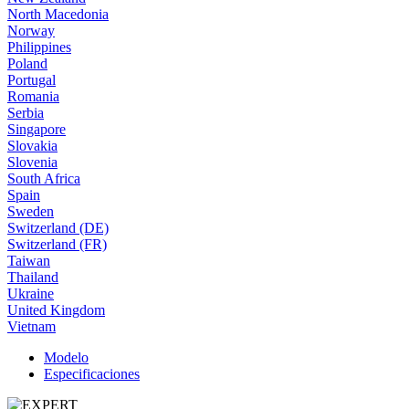
North Macedonia
Norway
Philippines
Poland
Portugal
Romania
Serbia
Singapore
Slovakia
Slovenia
South Africa
Spain
Sweden
Switzerland (DE)
Switzerland (FR)
Taiwan
Thailand
Ukraine
United Kingdom
Vietnam
Modelo
Especificaciones