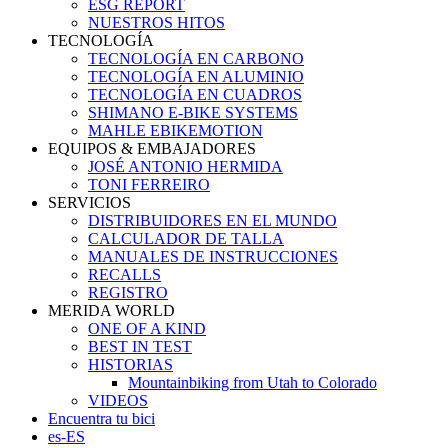
ESG REPORT
NUESTROS HITOS
TECNOLOGÍA
TECNOLOGÍA EN CARBONO
TECNOLOGÍA EN ALUMINIO
TECNOLOGÍA EN CUADROS
SHIMANO E-BIKE SYSTEMS
MAHLE EBIKEMOTION
EQUIPOS & EMBAJADORES
JOSÉ ANTONIO HERMIDA
TONI FERREIRO
SERVICIOS
DISTRIBUIDORES EN EL MUNDO
CALCULADOR DE TALLA
MANUALES DE INSTRUCCIONES
RECALLS
REGISTRO
MERIDA WORLD
ONE OF A KIND
BEST IN TEST
HISTORIAS
Mountainbiking from Utah to Colorado
VIDEOS
Encuentra tu bici
es-ES