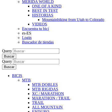
MERIDA WORLD
ONE OF A KIND
BEST IN TEST
HISTORIAS
Mountainbiking from Utah to Colorado
VIDEOS
Encuentra tu bici
es-ES
Login
Buscador de tiendas
Query
Buscar
Query
Buscar
BICIS
MTB
MTB DOBLES
MTB RIGIDAS
XC / MARATHON
MARATHON / TRAIL
TRAIL
ALL MOUNTAIN
ENDURO