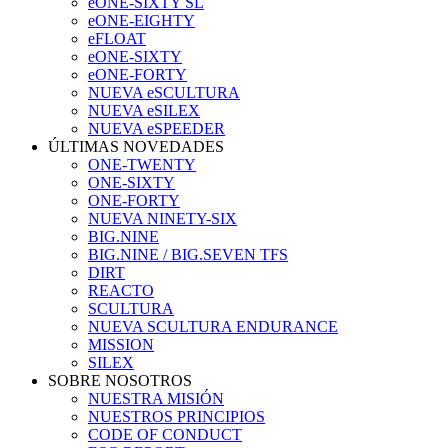
eONE-SIXTY SL
eONE-EIGHTY
eFLOAT
eONE-SIXTY
eONE-FORTY
NUEVA eSCULTURA
NUEVA eSILEX
NUEVA eSPEEDER
ÚLTIMAS NOVEDADES
ONE-TWENTY
ONE-SIXTY
ONE-FORTY
NUEVA NINETY-SIX
BIG.NINE
BIG.NINE / BIG.SEVEN TFS
DIRT
REACTO
SCULTURA
NUEVA SCULTURA ENDURANCE
MISSION
SILEX
SOBRE NOSOTROS
NUESTRA MISIÓN
NUESTROS PRINCIPIOS
CODE OF CONDUCT