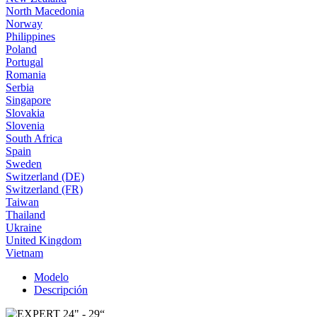
North Macedonia
Norway
Philippines
Poland
Portugal
Romania
Serbia
Singapore
Slovakia
Slovenia
South Africa
Spain
Sweden
Switzerland (DE)
Switzerland (FR)
Taiwan
Thailand
Ukraine
United Kingdom
Vietnam
Modelo
Descripción