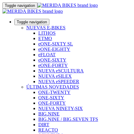
Toggle navigation
Toggle navigation
NUEVAS E-BIKES
LITHOS
ETMO
eONE-SIXTY SL
eONE-EIGHTY
eFLOAT
eONE-SIXTY
eONE-FORTY
NUEVA eSCULTURA
NUEVA eSILEX
NUEVA eSPEEDER
ÚLTIMAS NOVEDADES
ONE-TWENTY
ONE-SIXTY
ONE-FORTY
NUEVA NINETY-SIX
BIG.NINE
BIG.NINE / BIG.SEVEN TFS
DIRT
REACTO