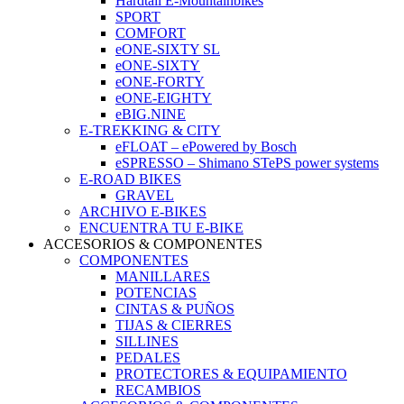
Hardtail E-Mountainbikes
SPORT
COMFORT
eONE-SIXTY SL
eONE-SIXTY
eONE-FORTY
eONE-EIGHTY
eBIG.NINE
E-TREKKING & CITY
eFLOAT – ePowered by Bosch
eSPRESSO – Shimano STePS power systems
E-ROAD BIKES
GRAVEL
ARCHIVO E-BIKES
ENCUENTRA TU E-BIKE
ACCESORIOS & COMPONENTES
COMPONENTES
MANILLARES
POTENCIAS
CINTAS & PUÑOS
TIJAS & CIERRES
SILLINES
PEDALES
PROTECTORES & EQUIPAMIENTO
RECAMBIOS