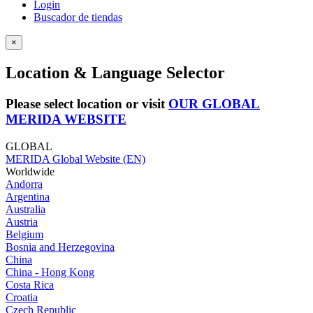
Login
Buscador de tiendas
×
Location & Language Selector
Please select location or visit
OUR GLOBAL
MERIDA WEBSITE
GLOBAL
MERIDA Global Website (EN)
Worldwide
Andorra
Argentina
Australia
Austria
Belgium
Bosnia and Herzegovina
China
China - Hong Kong
Costa Rica
Croatia
Czech Republic