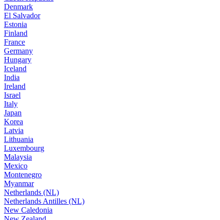
Denmark
El Salvador
Estonia
Finland
France
Germany
Hungary
Iceland
India
Ireland
Israel
Italy
Japan
Korea
Latvia
Lithuania
Luxembourg
Malaysia
Mexico
Montenegro
Myanmar
Netherlands (NL)
Netherlands Antilles (NL)
New Caledonia
New Zealand