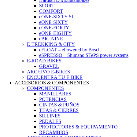
Hardtail E-Mountainbikes
SPORT
COMFORT
eONE-SIXTY SL
eONE-SIXTY
eONE-FORTY
eONE-EIGHTY
eBIG.NINE
E-TREKKING & CITY
eFLOAT – ePowered by Bosch
eSPRESSO – Shimano STePS power systems
E-ROAD BIKES
GRAVEL
ARCHIVO E-BIKES
ENCUENTRA TU E-BIKE
ACCESORIOS & COMPONENTES
COMPONENTES
MANILLARES
POTENCIAS
CINTAS & PUÑOS
TIJAS & CIERRES
SILLINES
PEDALES
PROTECTORES & EQUIPAMIENTO
RECAMBIOS