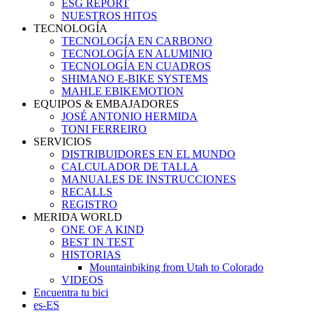
ESG REPORT
NUESTROS HITOS
TECNOLOGÍA
TECNOLOGÍA EN CARBONO
TECNOLOGÍA EN ALUMINIO
TECNOLOGÍA EN CUADROS
SHIMANO E-BIKE SYSTEMS
MAHLE EBIKEMOTION
EQUIPOS & EMBAJADORES
JOSÉ ANTONIO HERMIDA
TONI FERREIRO
SERVICIOS
DISTRIBUIDORES EN EL MUNDO
CALCULADOR DE TALLA
MANUALES DE INSTRUCCIONES
RECALLS
REGISTRO
MERIDA WORLD
ONE OF A KIND
BEST IN TEST
HISTORIAS
Mountainbiking from Utah to Colorado
VIDEOS
Encuentra tu bici
es-ES