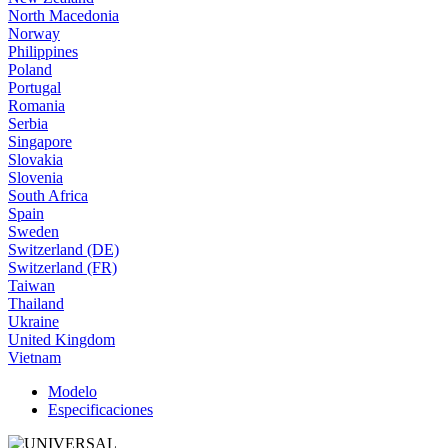
North Macedonia
Norway
Philippines
Poland
Portugal
Romania
Serbia
Singapore
Slovakia
Slovenia
South Africa
Spain
Sweden
Switzerland (DE)
Switzerland (FR)
Taiwan
Thailand
Ukraine
United Kingdom
Vietnam
Modelo
Especificaciones