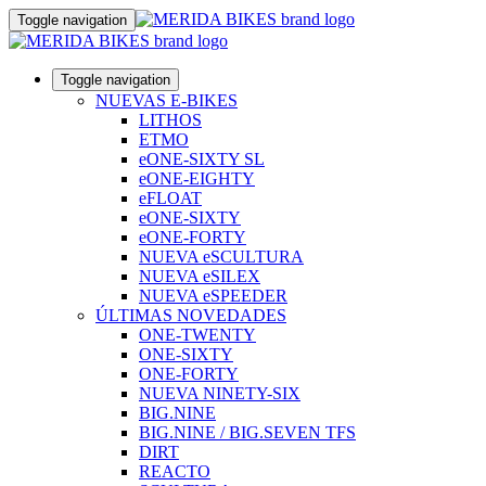
Toggle navigation
Toggle navigation
NUEVAS E-BIKES
LITHOS
ETMO
eONE-SIXTY SL
eONE-EIGHTY
eFLOAT
eONE-SIXTY
eONE-FORTY
NUEVA eSCULTURA
NUEVA eSILEX
NUEVA eSPEEDER
ÚLTIMAS NOVEDADES
ONE-TWENTY
ONE-SIXTY
ONE-FORTY
NUEVA NINETY-SIX
BIG.NINE
BIG.NINE / BIG.SEVEN TFS
DIRT
REACTO