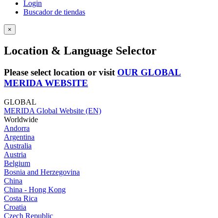
Login
Buscador de tiendas
×
Location & Language Selector
Please select location or visit
OUR GLOBAL
MERIDA WEBSITE
GLOBAL
MERIDA Global Website (EN)
Worldwide
Andorra
Argentina
Australia
Austria
Belgium
Bosnia and Herzegovina
China
China - Hong Kong
Costa Rica
Croatia
Czech Republic