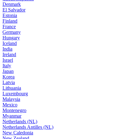
Denmark
El Salvador
Estonia
Finland
France
Germany
Hungary
Iceland
India
Ireland
Israel
Italy
Japan
Korea
Latvia
Lithuania
Luxembourg
Malaysia
Mexico
Montenegro
Myanmar
Netherlands (NL)
Netherlands Antilles (NL)
New Caledonia
New Zealand