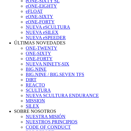
eONE-SIXTY SL
eONE-EIGHTY
eFLOAT
eONE-SIXTY
eONE-FORTY
NUEVA eSCULTURA
NUEVA eSILEX
NUEVA eSPEEDER
ÚLTIMAS NOVEDADES
ONE-TWENTY
ONE-SIXTY
ONE-FORTY
NUEVA NINETY-SIX
BIG.NINE
BIG.NINE / BIG.SEVEN TFS
DIRT
REACTO
SCULTURA
NUEVA SCULTURA ENDURANCE
MISSION
SILEX
SOBRE NOSOTROS
NUESTRA MISIÓN
NUESTROS PRINCIPIOS
CODE OF CONDUCT