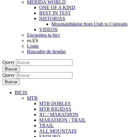
MERIDA WORLD
ONE OF A KIND
BEST IN TEST
HISTORIAS
Mountainbiking from Utah to Colorado
VIDEOS
Encuentra tu bici
es-ES
Login
Buscador de tiendas
Query
Buscar
Query
Buscar
BICIS
MTB
MTB DOBLES
MTB RIGIDAS
XC / MARATHON
MARATHON / TRAIL
TRAIL
ALL MOUNTAIN
ENDURO