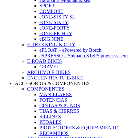
Hardtail E-Mountainbikes
SPORT
COMFORT
eONE-SIXTY SL
eONE-SIXTY
eONE-FORTY
eONE-EIGHTY
eBIG.NINE
E-TREKKING & CITY
eFLOAT – ePowered by Bosch
eSPRESSO – Shimano STePS power systems
E-ROAD BIKES
GRAVEL
ARCHIVO E-BIKES
ENCUENTRA TU E-BIKE
ACCESORIOS & COMPONENTES
COMPONENTES
MANILLARES
POTENCIAS
CINTAS & PUÑOS
TIJAS & CIERRES
SILLINES
PEDALES
PROTECTORES & EQUIPAMIENTO
RECAMBIOS