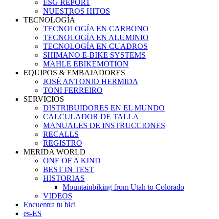
ESG REPORT
NUESTROS HITOS
TECNOLOGÍA
TECNOLOGÍA EN CARBONO
TECNOLOGÍA EN ALUMINIO
TECNOLOGÍA EN CUADROS
SHIMANO E-BIKE SYSTEMS
MAHLE EBIKEMOTION
EQUIPOS & EMBAJADORES
JOSÉ ANTONIO HERMIDA
TONI FERREIRO
SERVICIOS
DISTRIBUIDORES EN EL MUNDO
CALCULADOR DE TALLA
MANUALES DE INSTRUCCIONES
RECALLS
REGISTRO
MERIDA WORLD
ONE OF A KIND
BEST IN TEST
HISTORIAS
Mountainbiking from Utah to Colorado
VIDEOS
Encuentra tu bici
es-ES