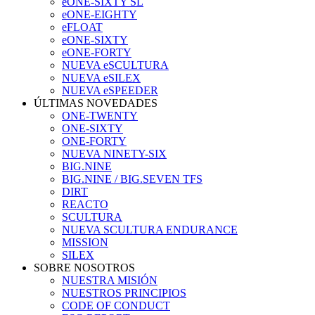
eONE-SIXTY SL
eONE-EIGHTY
eFLOAT
eONE-SIXTY
eONE-FORTY
NUEVA eSCULTURA
NUEVA eSILEX
NUEVA eSPEEDER
ÚLTIMAS NOVEDADES
ONE-TWENTY
ONE-SIXTY
ONE-FORTY
NUEVA NINETY-SIX
BIG.NINE
BIG.NINE / BIG.SEVEN TFS
DIRT
REACTO
SCULTURA
NUEVA SCULTURA ENDURANCE
MISSION
SILEX
SOBRE NOSOTROS
NUESTRA MISIÓN
NUESTROS PRINCIPIOS
CODE OF CONDUCT