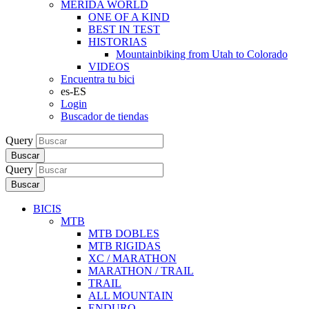
MERIDA WORLD
ONE OF A KIND
BEST IN TEST
HISTORIAS
Mountainbiking from Utah to Colorado
VIDEOS
Encuentra tu bici
es-ES
Login
Buscador de tiendas
Query
Buscar
Query
Buscar
BICIS
MTB
MTB DOBLES
MTB RIGIDAS
XC / MARATHON
MARATHON / TRAIL
TRAIL
ALL MOUNTAIN
ENDURO