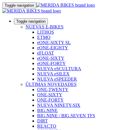
Toggle navigation
Toggle navigation
NUEVAS E-BIKES
LITHOS
ETMO
eONE-SIXTY SL
eONE-EIGHTY
eFLOAT
eONE-SIXTY
eONE-FORTY
NUEVA eSCULTURA
NUEVA eSILEX
NUEVA eSPEEDER
ÚLTIMAS NOVEDADES
ONE-TWENTY
ONE-SIXTY
ONE-FORTY
NUEVA NINETY-SIX
BIG.NINE
BIG.NINE / BIG.SEVEN TFS
DIRT
REACTO