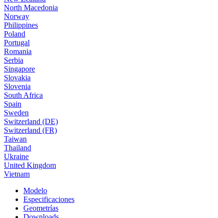
North Macedonia
Norway
Philippines
Poland
Portugal
Romania
Serbia
Singapore
Slovakia
Slovenia
South Africa
Spain
Sweden
Switzerland (DE)
Switzerland (FR)
Taiwan
Thailand
Ukraine
United Kingdom
Vietnam
Modelo
Especificaciones
Geometrías
Downloads