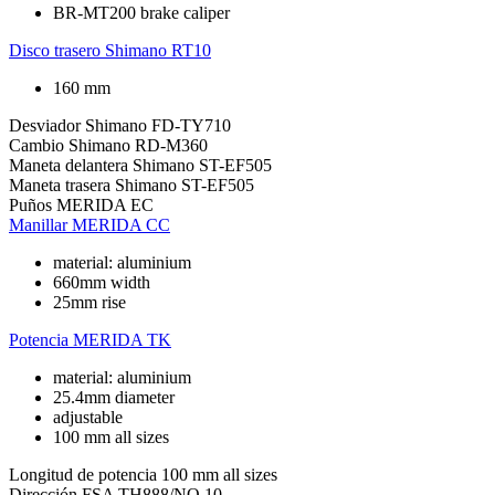
BR-MT200 brake caliper
Disco trasero
Shimano RT10
160 mm
Desviador
Shimano FD-TY710
Cambio
Shimano RD-M360
Maneta delantera
Shimano ST-EF505
Maneta trasera
Shimano ST-EF505
Puños
MERIDA EC
Manillar
MERIDA CC
material: aluminium
660mm width
25mm rise
Potencia
MERIDA TK
material: aluminium
25.4mm diameter
adjustable
100 mm all sizes
Longitud de potencia
100 mm all sizes
Dirección
FSA TH888/NO.10