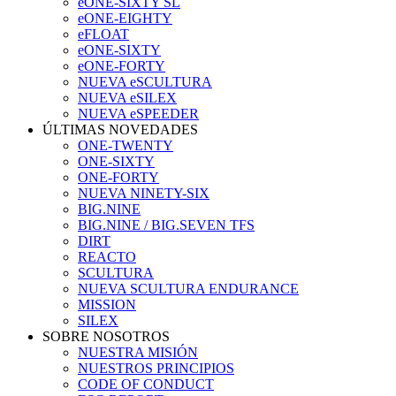
eONE-SIXTY SL
eONE-EIGHTY
eFLOAT
eONE-SIXTY
eONE-FORTY
NUEVA eSCULTURA
NUEVA eSILEX
NUEVA eSPEEDER
ÚLTIMAS NOVEDADES
ONE-TWENTY
ONE-SIXTY
ONE-FORTY
NUEVA NINETY-SIX
BIG.NINE
BIG.NINE / BIG.SEVEN TFS
DIRT
REACTO
SCULTURA
NUEVA SCULTURA ENDURANCE
MISSION
SILEX
SOBRE NOSOTROS
NUESTRA MISIÓN
NUESTROS PRINCIPIOS
CODE OF CONDUCT