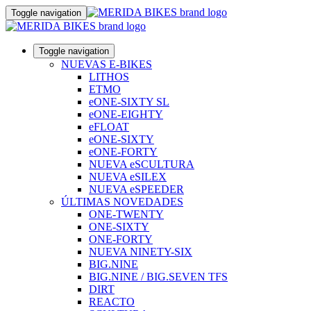
Toggle navigation
Toggle navigation
NUEVAS E-BIKES
LITHOS
ETMO
eONE-SIXTY SL
eONE-EIGHTY
eFLOAT
eONE-SIXTY
eONE-FORTY
NUEVA eSCULTURA
NUEVA eSILEX
NUEVA eSPEEDER
ÚLTIMAS NOVEDADES
ONE-TWENTY
ONE-SIXTY
ONE-FORTY
NUEVA NINETY-SIX
BIG.NINE
BIG.NINE / BIG.SEVEN TFS
DIRT
REACTO