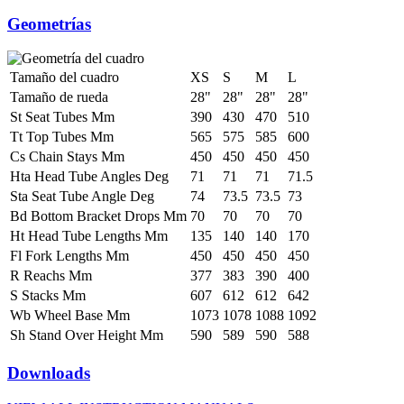
Geometrías
Tamaño del cuadro
XS
S
M
L
Tamaño de rueda
28"
28"
28"
28"
St Seat Tubes Mm
390
430
470
510
Tt Top Tubes Mm
565
575
585
600
Cs Chain Stays Mm
450
450
450
450
Hta Head Tube Angles Deg
71
71
71
71.5
Sta Seat Tube Angle Deg
74
73.5
73.5
73
Bd Bottom Bracket Drops Mm
70
70
70
70
Ht Head Tube Lengths Mm
135
140
140
170
Fl Fork Lengths Mm
450
450
450
450
R Reachs Mm
377
383
390
400
S Stacks Mm
607
612
612
642
Wb Wheel Base Mm
1073
1078
1088
1092
Sh Stand Over Height Mm
590
589
590
588
Downloads