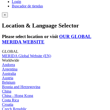
Login
Buscador de tiendas
×
Location & Language Selector
Please select location or visit
OUR GLOBAL
MERIDA WEBSITE
GLOBAL
MERIDA Global Website (EN)
Worldwide
Andorra
Argentina
Australia
Austria
Belgium
Bosnia and Herzegovina
China
China - Hong Kong
Costa Rica
Croatia
Czech Republic