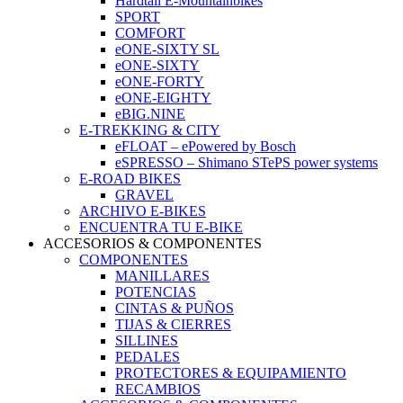
Hardtail E-Mountainbikes
SPORT
COMFORT
eONE-SIXTY SL
eONE-SIXTY
eONE-FORTY
eONE-EIGHTY
eBIG.NINE
E-TREKKING & CITY
eFLOAT – ePowered by Bosch
eSPRESSO – Shimano STePS power systems
E-ROAD BIKES
GRAVEL
ARCHIVO E-BIKES
ENCUENTRA TU E-BIKE
ACCESORIOS & COMPONENTES
COMPONENTES
MANILLARES
POTENCIAS
CINTAS & PUÑOS
TIJAS & CIERRES
SILLINES
PEDALES
PROTECTORES & EQUIPAMIENTO
RECAMBIOS