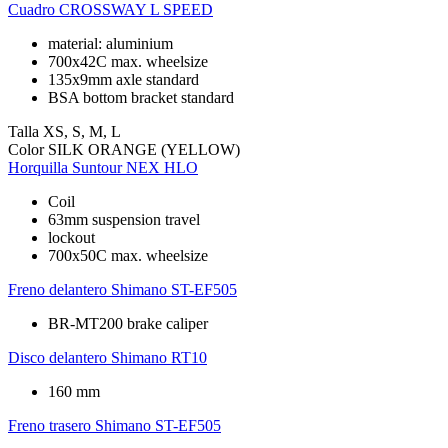
Cuadro
CROSSWAY L SPEED
material: aluminium
700x42C max. wheelsize
135x9mm axle standard
BSA bottom bracket standard
Talla
XS, S, M, L
Color
SILK ORANGE (YELLOW)
Horquilla
Suntour NEX HLO
Coil
63mm suspension travel
lockout
700x50C max. wheelsize
Freno delantero
Shimano ST-EF505
BR-MT200 brake caliper
Disco delantero
Shimano RT10
160 mm
Freno trasero
Shimano ST-EF505