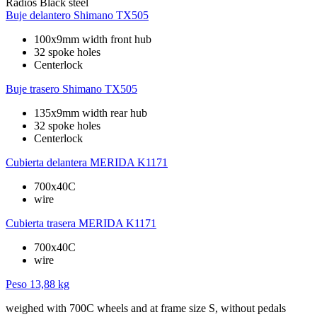
Radios
Black steel
Buje delantero
Shimano TX505
100x9mm width front hub
32 spoke holes
Centerlock
Buje trasero
Shimano TX505
135x9mm width rear hub
32 spoke holes
Centerlock
Cubierta delantera
MERIDA K1171
700x40C
wire
Cubierta trasera
MERIDA K1171
700x40C
wire
Peso
13,88 kg
weighed with 700C wheels and at frame size S, without pedals