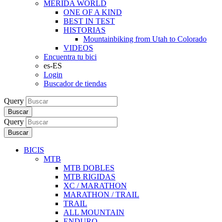
MERIDA WORLD
ONE OF A KIND
BEST IN TEST
HISTORIAS
Mountainbiking from Utah to Colorado
VIDEOS
Encuentra tu bici
es-ES
Login
Buscador de tiendas
Query
Buscar
Query
Buscar
BICIS
MTB
MTB DOBLES
MTB RIGIDAS
XC / MARATHON
MARATHON / TRAIL
TRAIL
ALL MOUNTAIN
ENDURO