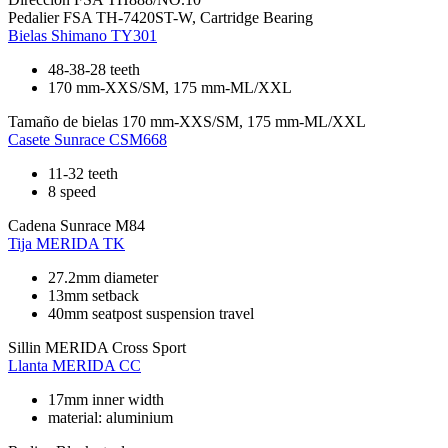
Pedalier
FSA TH-7420ST-W, Cartridge Bearing
Bielas
Shimano TY301
48-38-28 teeth
170 mm-XXS/SM, 175 mm-ML/XXL
Tamaño de bielas
170 mm-XXS/SM, 175 mm-ML/XXL
Casete
Sunrace CSM668
11-32 teeth
8 speed
Cadena
Sunrace M84
Tija
MERIDA TK
27.2mm diameter
13mm setback
40mm seatpost suspension travel
Sillin
MERIDA Cross Sport
Llanta
MERIDA CC
17mm inner width
material: aluminium