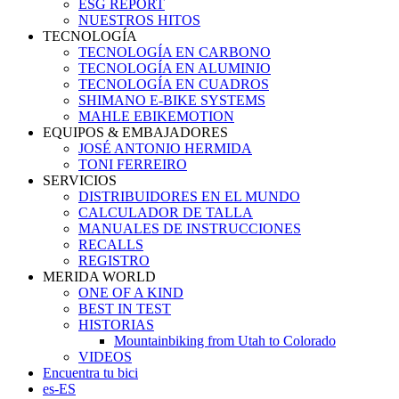
ESG REPORT
NUESTROS HITOS
TECNOLOGÍA
TECNOLOGÍA EN CARBONO
TECNOLOGÍA EN ALUMINIO
TECNOLOGÍA EN CUADROS
SHIMANO E-BIKE SYSTEMS
MAHLE EBIKEMOTION
EQUIPOS & EMBAJADORES
JOSÉ ANTONIO HERMIDA
TONI FERREIRO
SERVICIOS
DISTRIBUIDORES EN EL MUNDO
CALCULADOR DE TALLA
MANUALES DE INSTRUCCIONES
RECALLS
REGISTRO
MERIDA WORLD
ONE OF A KIND
BEST IN TEST
HISTORIAS
Mountainbiking from Utah to Colorado
VIDEOS
Encuentra tu bici
es-ES