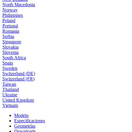
North Macedonia
Norway
Philippines
Poland
Portugal
Romania
Serbia
Singapore
Slovakia
Slovenia
South Africa
Spain
Sweden
Switzerland (DE)
Switzerland (FR)
Taiwan
Thailand
Ukraine
United Kingdom
Vietnam
Modelo
Especificaciones
Geometrías
Downloads