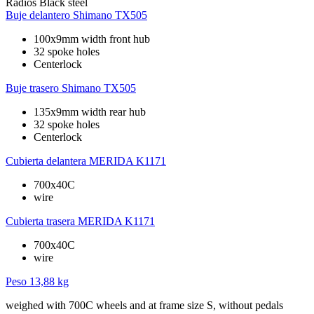
Radios
Black steel
Buje delantero
Shimano TX505
100x9mm width front hub
32 spoke holes
Centerlock
Buje trasero
Shimano TX505
135x9mm width rear hub
32 spoke holes
Centerlock
Cubierta delantera
MERIDA K1171
700x40C
wire
Cubierta trasera
MERIDA K1171
700x40C
wire
Peso
13,88 kg
weighed with 700C wheels and at frame size S, without pedals