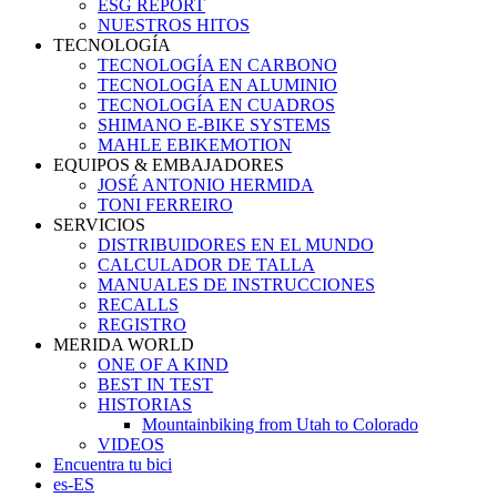
ESG REPORT
NUESTROS HITOS
TECNOLOGÍA
TECNOLOGÍA EN CARBONO
TECNOLOGÍA EN ALUMINIO
TECNOLOGÍA EN CUADROS
SHIMANO E-BIKE SYSTEMS
MAHLE EBIKEMOTION
EQUIPOS & EMBAJADORES
JOSÉ ANTONIO HERMIDA
TONI FERREIRO
SERVICIOS
DISTRIBUIDORES EN EL MUNDO
CALCULADOR DE TALLA
MANUALES DE INSTRUCCIONES
RECALLS
REGISTRO
MERIDA WORLD
ONE OF A KIND
BEST IN TEST
HISTORIAS
Mountainbiking from Utah to Colorado
VIDEOS
Encuentra tu bici
es-ES