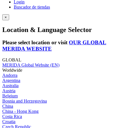
Login
Buscador de tiendas
×
Location & Language Selector
Please select location or visit
OUR GLOBAL
MERIDA WEBSITE
GLOBAL
MERIDA Global Website (EN)
Worldwide
Andorra
Argentina
Australia
Austria
Belgium
Bosnia and Herzegovina
China
China - Hong Kong
Costa Rica
Croatia
Czech Republic