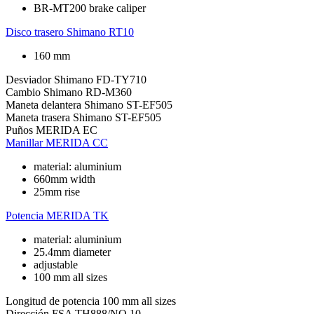
BR-MT200 brake caliper
Disco trasero
Shimano RT10
160 mm
Desviador
Shimano FD-TY710
Cambio
Shimano RD-M360
Maneta delantera
Shimano ST-EF505
Maneta trasera
Shimano ST-EF505
Puños
MERIDA EC
Manillar
MERIDA CC
material: aluminium
660mm width
25mm rise
Potencia
MERIDA TK
material: aluminium
25.4mm diameter
adjustable
100 mm all sizes
Longitud de potencia
100 mm all sizes
Dirección
FSA TH888/NO.10