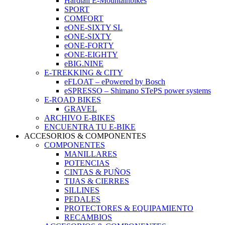
Hardtail E-Mountainbikes
SPORT
COMFORT
eONE-SIXTY SL
eONE-SIXTY
eONE-FORTY
eONE-EIGHTY
eBIG.NINE
E-TREKKING & CITY
eFLOAT – ePowered by Bosch
eSPRESSO – Shimano STePS power systems
E-ROAD BIKES
GRAVEL
ARCHIVO E-BIKES
ENCUENTRA TU E-BIKE
ACCESORIOS & COMPONENTES
COMPONENTES
MANILLARES
POTENCIAS
CINTAS & PUÑOS
TIJAS & CIERRES
SILLINES
PEDALES
PROTECTORES & EQUIPAMIENTO
RECAMBIOS