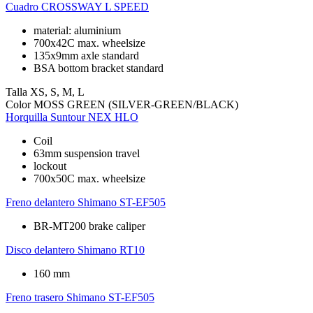
Cuadro
CROSSWAY L SPEED
material: aluminium
700x42C max. wheelsize
135x9mm axle standard
BSA bottom bracket standard
Talla
XS, S, M, L
Color
MOSS GREEN (SILVER-GREEN/BLACK)
Horquilla
Suntour NEX HLO
Coil
63mm suspension travel
lockout
700x50C max. wheelsize
Freno delantero
Shimano ST-EF505
BR-MT200 brake caliper
Disco delantero
Shimano RT10
160 mm
Freno trasero
Shimano ST-EF505