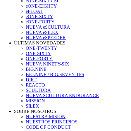
eONE-SIXTY SL
eONE-EIGHTY
eFLOAT
eONE-SIXTY
eONE-FORTY
NUEVA eSCULTURA
NUEVA eSILEX
NUEVA eSPEEDER
ÚLTIMAS NOVEDADES
ONE-TWENTY
ONE-SIXTY
ONE-FORTY
NUEVA NINETY-SIX
BIG.NINE
BIG.NINE / BIG.SEVEN TFS
DIRT
REACTO
SCULTURA
NUEVA SCULTURA ENDURANCE
MISSION
SILEX
SOBRE NOSOTROS
NUESTRA MISIÓN
NUESTROS PRINCIPIOS
CODE OF CONDUCT