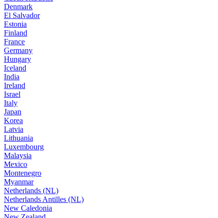
Denmark
El Salvador
Estonia
Finland
France
Germany
Hungary
Iceland
India
Ireland
Israel
Italy
Japan
Korea
Latvia
Lithuania
Luxembourg
Malaysia
Mexico
Montenegro
Myanmar
Netherlands (NL)
Netherlands Antilles (NL)
New Caledonia
New Zealand