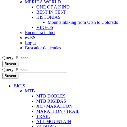
MERIDA WORLD
ONE OF A KIND
BEST IN TEST
HISTORIAS
Mountainbiking from Utah to Colorado
VIDEOS
Encuentra tu bici
es-ES
Login
Buscador de tiendas
Query
Buscar
Query
Buscar
BICIS
MTB
MTB DOBLES
MTB RIGIDAS
XC / MARATHON
MARATHON / TRAIL
TRAIL
ALL MOUNTAIN
ENDURO