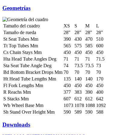
Geometrías
Tamaño del cuadro
XS
S
M
L
Tamaño de rueda
28"
28"
28"
28"
St Seat Tubes Mm
390
430
470
510
Tt Top Tubes Mm
565
575
585
600
Cs Chain Stays Mm
450
450
450
450
Hta Head Tube Angles Deg
71
71
71
71.5
Sta Seat Tube Angle Deg
74
73.5
73.5
73
Bd Bottom Bracket Drops Mm
70
70
70
70
Ht Head Tube Lengths Mm
135
140
140
170
Fl Fork Lengths Mm
450
450
450
450
R Reachs Mm
377
383
390
400
S Stacks Mm
607
612
612
642
Wb Wheel Base Mm
1073
1078
1088
1092
Sh Stand Over Height Mm
590
589
590
588
Downloads