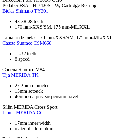
Pedalier
FSA TH-7420ST-W, Cartridge Bearing
Bielas
Shimano TY301
48-38-28 teeth
170 mm-XXS/SM, 175 mm-ML/XXL
Tamaño de bielas
170 mm-XXS/SM, 175 mm-ML/XXL
Casete
Sunrace CSM668
11-32 teeth
8 speed
Cadena
Sunrace M84
Tija
MERIDA TK
27.2mm diameter
13mm setback
40mm seatpost suspension travel
Sillin
MERIDA Cross Sport
Llanta
MERIDA CC
17mm inner width
material: aluminium