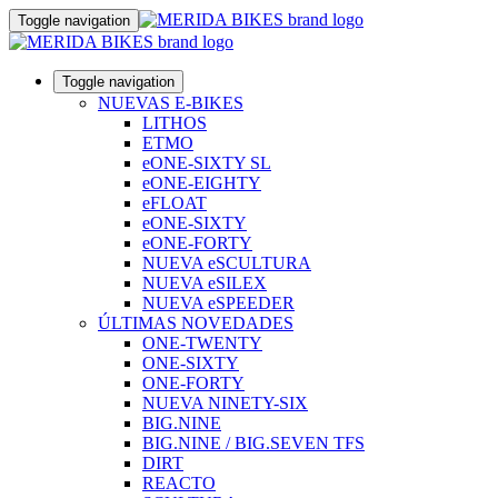
Toggle navigation
Toggle navigation
NUEVAS E-BIKES
LITHOS
ETMO
eONE-SIXTY SL
eONE-EIGHTY
eFLOAT
eONE-SIXTY
eONE-FORTY
NUEVA eSCULTURA
NUEVA eSILEX
NUEVA eSPEEDER
ÚLTIMAS NOVEDADES
ONE-TWENTY
ONE-SIXTY
ONE-FORTY
NUEVA NINETY-SIX
BIG.NINE
BIG.NINE / BIG.SEVEN TFS
DIRT
REACTO