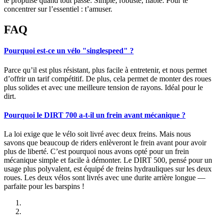
te propulse quand tout passe. Simple, robuste, fiable. Pour te
concentrer sur l’essentiel : t’amuser.
FAQ
Pourquoi est-ce un vélo "singlespeed" ?
Parce qu’il est plus résistant, plus facile à entretenir, et nous permet
d’offrir un tarif compétitif. De plus, cela permet de monter des roues
plus solides et avec une meilleure tension de rayons. Idéal pour le
dirt.
Pourquoi le DIRT 700 a-t-il un frein avant mécanique ?
La loi exige que le vélo soit livré avec deux freins. Mais nous
savons que beaucoup de riders enlèveront le frein avant pour avoir
plus de liberté. C’est pourquoi nous avons opté pour un frein
mécanique simple et facile à démonter. Le DIRT 500, pensé pour un
usage plus polyvalent, est équipé de freins hydrauliques sur les deux
roues. Les deux vélos sont livrés avec une durite arrière longue —
parfaite pour les barspins !