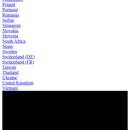
Poland
Portugal
Romania
Serbia
Singapore
Slovakia
Slovenia
South Africa
Spain
Sweden
Switzerland (DE)
Switzerland (FR)
Taiwan
Thailand
Ukraine
United Kingdom
Vietnam