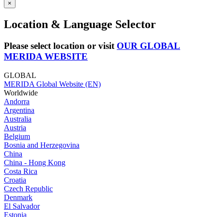
×
Location & Language Selector
Please select location or visit
OUR GLOBAL
MERIDA WEBSITE
GLOBAL
MERIDA Global Website (EN)
Worldwide
Andorra
Argentina
Australia
Austria
Belgium
Bosnia and Herzegovina
China
China - Hong Kong
Costa Rica
Croatia
Czech Republic
Denmark
El Salvador
Estonia