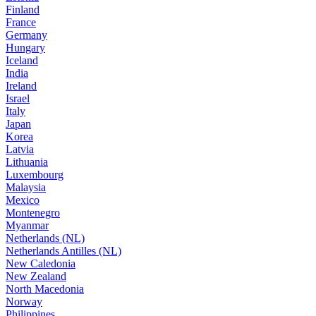
Finland
France
Germany
Hungary
Iceland
India
Ireland
Israel
Italy
Japan
Korea
Latvia
Lithuania
Luxembourg
Malaysia
Mexico
Montenegro
Myanmar
Netherlands (NL)
Netherlands Antilles (NL)
New Caledonia
New Zealand
North Macedonia
Norway
Philippines