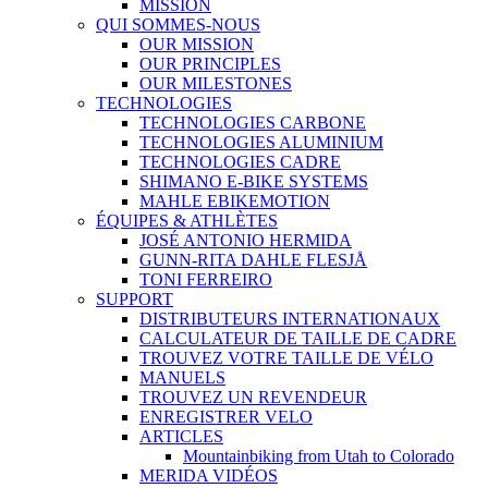
MISSION
QUI SOMMES-NOUS
OUR MISSION
OUR PRINCIPLES
OUR MILESTONES
TECHNOLOGIES
TECHNOLOGIES CARBONE
TECHNOLOGIES ALUMINIUM
TECHNOLOGIES CADRE
SHIMANO E-BIKE SYSTEMS
MAHLE EBIKEMOTION
ÉQUIPES & ATHLÈTES
JOSÉ ANTONIO HERMIDA
GUNN-RITA DAHLE FLESJÅ
TONI FERREIRO
SUPPORT
DISTRIBUTEURS INTERNATIONAUX
CALCULATEUR DE TAILLE DE CADRE
TROUVEZ VOTRE TAILLE DE VÉLO
MANUELS
TROUVEZ UN REVENDEUR
ENREGISTRER VELO
ARTICLES
Mountainbiking from Utah to Colorado
MERIDA VIDÉOS