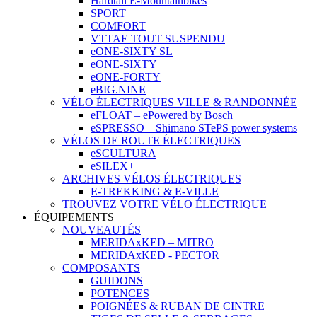
Hardtail E-Mountainbikes
SPORT
COMFORT
VTTAE TOUT SUSPENDU
eONE-SIXTY SL
eONE-SIXTY
eONE-FORTY
eBIG.NINE
VÉLO ÉLECTRIQUES VILLE & RANDONNÉE
eFLOAT – ePowered by Bosch
eSPRESSO – Shimano STePS power systems
VÉLOS DE ROUTE ÉLECTRIQUES
eSCULTURA
eSILEX+
ARCHIVES VÉLOS ÉLECTRIQUES
E-TREKKING & E-VILLE
TROUVEZ VOTRE VÉLO ÉLECTRIQUE
ÉQUIPEMENTS
NOUVEAUTÉS
MERIDAxKED – MITRO
MERIDAxKED - PECTOR
COMPOSANTS
GUIDONS
POTENCES
POIGNÉES & RUBAN DE CINTRE