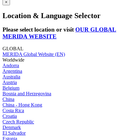
×
Location & Language Selector
Please select location or visit
OUR GLOBAL
MERIDA WEBSITE
GLOBAL
MERIDA Global Website (EN)
Worldwide
Andorra
Argentina
Australia
Austria
Belgium
Bosnia and Herzegovina
China
China - Hong Kong
Costa Rica
Croatia
Czech Republic
Denmark
El Salvador
Estonia