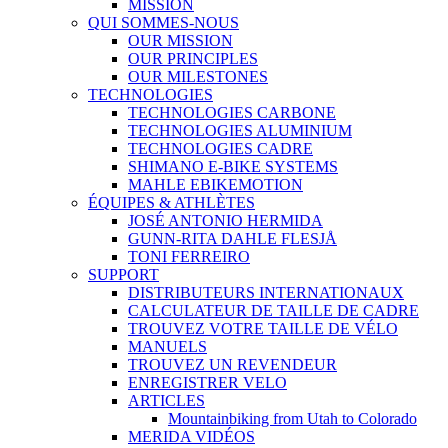
MISSION
QUI SOMMES-NOUS
OUR MISSION
OUR PRINCIPLES
OUR MILESTONES
TECHNOLOGIES
TECHNOLOGIES CARBONE
TECHNOLOGIES ALUMINIUM
TECHNOLOGIES CADRE
SHIMANO E-BIKE SYSTEMS
MAHLE EBIKEMOTION
ÉQUIPES & ATHLÈTES
JOSÉ ANTONIO HERMIDA
GUNN-RITA DAHLE FLESJÅ
TONI FERREIRO
SUPPORT
DISTRIBUTEURS INTERNATIONAUX
CALCULATEUR DE TAILLE DE CADRE
TROUVEZ VOTRE TAILLE DE VÉLO
MANUELS
TROUVEZ UN REVENDEUR
ENREGISTRER VELO
ARTICLES
Mountainbiking from Utah to Colorado
MERIDA VIDÉOS