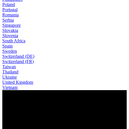
Poland
Portugal
Romania
Serbia
Singapore
Slovakia
Slovenia
South Africa
Spain
Sweden
Switzerland (DE)
Switzerland (FR)
Taiwan
Thailand
Ukraine
United Kingdom
Vietnam