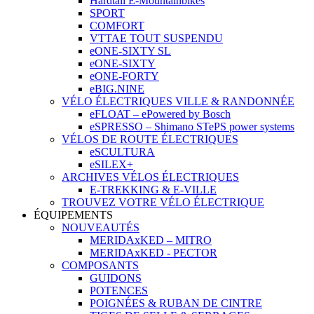
Hardtail E-Mountainbikes
SPORT
COMFORT
VTTAE TOUT SUSPENDU
eONE-SIXTY SL
eONE-SIXTY
eONE-FORTY
eBIG.NINE
VÉLO ÉLECTRIQUES VILLE & RANDONNÉE
eFLOAT – ePowered by Bosch
eSPRESSO – Shimano STePS power systems
VÉLOS DE ROUTE ÉLECTRIQUES
eSCULTURA
eSILEX+
ARCHIVES VÉLOS ÉLECTRIQUES
E-TREKKING & E-VILLE
TROUVEZ VOTRE VÉLO ÉLECTRIQUE
ÉQUIPEMENTS
NOUVEAUTÉS
MERIDAxKED – MITRO
MERIDAxKED - PECTOR
COMPOSANTS
GUIDONS
POTENCES
POIGNÉES & RUBAN DE CINTRE