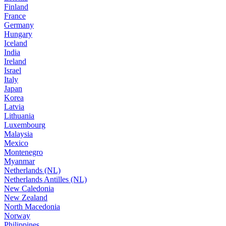
Finland
France
Germany
Hungary
Iceland
India
Ireland
Israel
Italy
Japan
Korea
Latvia
Lithuania
Luxembourg
Malaysia
Mexico
Montenegro
Myanmar
Netherlands (NL)
Netherlands Antilles (NL)
New Caledonia
New Zealand
North Macedonia
Norway
Philippines