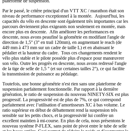
plateforme de suspension.
Par le passé, le critère principal d'un VTT XC / marathon était son
niveau de performance exceptionnel à la montée. Aujourd'hui, les
capacités du vélo en descente sont également très importantes car les
parcours deviennent plus exigeants non seulement en montée, mais
encore plus en descente. Afin améliorer les performances en
descente, nous avons peaufiné la géométrie en modifiant l'angle de
direction de 1,5° (3° en trail 120mm), en augmentant le reach (de
449 mm à 473 mm sur un cadre de taille L) et en abaissant le
pédalier et la hauteur du cadre. Tous ces changements rendent le
vélo plus stable et le pilote possède plus d'espace pour manœuvrer
son vélo. Outre les progrès en descente, nous avons redressé l'angle
de la tige de selle de 1,5 ° (et sur certaines tailles 2°), ce qui facilite
la transmission de puissance au pédalage.
Toutefois, une bonne géométrie n'est rien sans une plateforme de
suspension parfaitement fonctionnelle. Par rapport à la dernière
génération, le ratio de suspension du nouveau NINETY-SIX est plus
progressif. La progressivité est de plus de 7%, ce qui correspond
parfaitement avec l’utilisation d’amortisseurs XC à bas volume. Le
ratio supérieur en début de débattement rend la suspension très
sensible sur les petits chocs, et la progressivité lui confère un
excellent maintien à mi-course. En plus de cela, nous présentons le
nouveau système P-FLEX, sans point de pivot entre le tube de selle