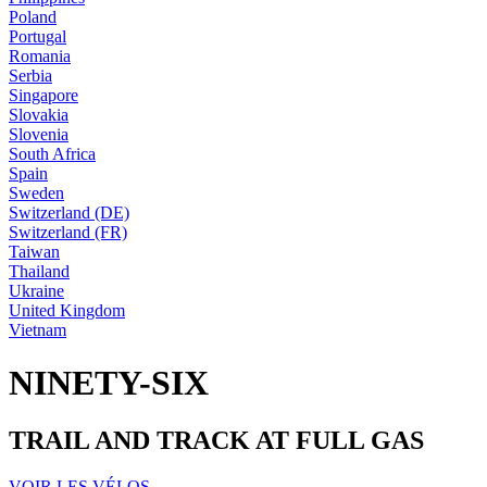
Poland
Portugal
Romania
Serbia
Singapore
Slovakia
Slovenia
South Africa
Spain
Sweden
Switzerland (DE)
Switzerland (FR)
Taiwan
Thailand
Ukraine
United Kingdom
Vietnam
NINETY-SIX
TRAIL AND TRACK AT FULL GAS
VOIR LES VÉLOS