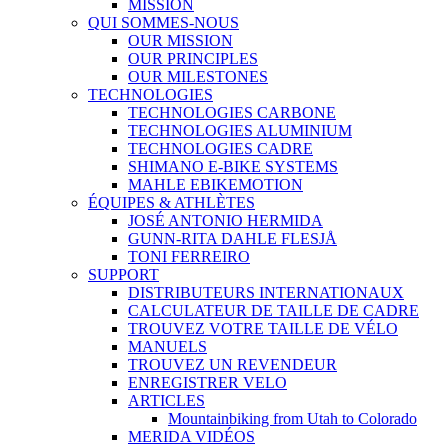
MISSION
QUI SOMMES-NOUS
OUR MISSION
OUR PRINCIPLES
OUR MILESTONES
TECHNOLOGIES
TECHNOLOGIES CARBONE
TECHNOLOGIES ALUMINIUM
TECHNOLOGIES CADRE
SHIMANO E-BIKE SYSTEMS
MAHLE EBIKEMOTION
ÉQUIPES & ATHLÈTES
JOSÉ ANTONIO HERMIDA
GUNN-RITA DAHLE FLESJÅ
TONI FERREIRO
SUPPORT
DISTRIBUTEURS INTERNATIONAUX
CALCULATEUR DE TAILLE DE CADRE
TROUVEZ VOTRE TAILLE DE VÉLO
MANUELS
TROUVEZ UN REVENDEUR
ENREGISTRER VELO
ARTICLES
Mountainbiking from Utah to Colorado
MERIDA VIDÉOS