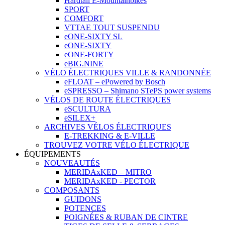
Hardtail E-Mountainbikes
SPORT
COMFORT
VTTAE TOUT SUSPENDU
eONE-SIXTY SL
eONE-SIXTY
eONE-FORTY
eBIG.NINE
VÉLO ÉLECTRIQUES VILLE & RANDONNÉE
eFLOAT – ePowered by Bosch
eSPRESSO – Shimano STePS power systems
VÉLOS DE ROUTE ÉLECTRIQUES
eSCULTURA
eSILEX+
ARCHIVES VÉLOS ÉLECTRIQUES
E-TREKKING & E-VILLE
TROUVEZ VOTRE VÉLO ÉLECTRIQUE
ÉQUIPEMENTS
NOUVEAUTÉS
MERIDAxKED – MITRO
MERIDAxKED - PECTOR
COMPOSANTS
GUIDONS
POTENCES
POIGNÉES & RUBAN DE CINTRE