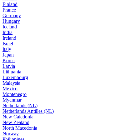
Finland
France
Germany
Hungary
Iceland
India
Ireland
Israel
Italy
Japan
Korea
Latvia
Lithuania
Luxembourg
Malaysia
Mexico
Montenegro
Myanmar
Netherlands (NL)
Netherlands Antilles (NL)
New Caledonia
New Zealand
North Macedonia
Norway
Philippines