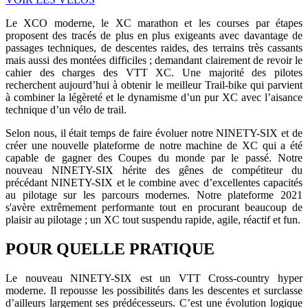
Le XCO moderne, le XC marathon et les courses par étapes
proposent des tracés de plus en plus exigeants avec davantage de
passages techniques, de descentes raides, des terrains très cassants
mais aussi des montées difficiles ; demandant clairement de revoir le
cahier des charges des VTT XC. Une majorité des pilotes
recherchent aujourd’hui à obtenir le meilleur Trail-bike qui parvient
à combiner la légèreté et le dynamisme d’un pur XC avec l’aisance
technique d’un vélo de trail.
Selon nous, il était temps de faire évoluer notre NINETY-SIX et de
créer une nouvelle plateforme de notre machine de XC qui a été
capable de gagner des Coupes du monde par le passé. Notre
nouveau NINETY-SIX hérite des gênes de compétiteur du
précédant NINETY-SIX et le combine avec d’excellentes capacités
au pilotage sur les parcours modernes. Notre plateforme 2021
s'avère extrêmement performante tout en procurant beaucoup de
plaisir au pilotage ; un XC tout suspendu rapide, agile, réactif et fun.
POUR QUELLE PRATIQUE
Le nouveau NINETY-SIX est un VTT Cross-country hyper
moderne. Il repousse les possibilités dans les descentes et surclasse
d’ailleurs largement ses prédécesseurs. C’est une évolution logique