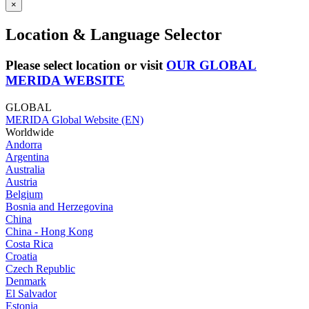
×
Location & Language Selector
Please select location or visit
OUR GLOBAL
MERIDA WEBSITE
GLOBAL
MERIDA Global Website (EN)
Worldwide
Andorra
Argentina
Australia
Austria
Belgium
Bosnia and Herzegovina
China
China - Hong Kong
Costa Rica
Croatia
Czech Republic
Denmark
El Salvador
Estonia