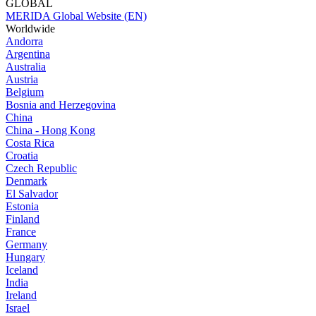
GLOBAL
MERIDA Global Website (EN)
Worldwide
Andorra
Argentina
Australia
Austria
Belgium
Bosnia and Herzegovina
China
China - Hong Kong
Costa Rica
Croatia
Czech Republic
Denmark
El Salvador
Estonia
Finland
France
Germany
Hungary
Iceland
India
Ireland
Israel