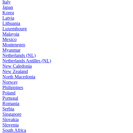
Italy
Japan
Korea
Latvia
Lithuania
Luxembourg
Malaysia
Mexico
Montenegro
Myanmar
Netherlands (NL)
Netherlands Antilles (NL)
New Caledonia
New Zealand
North Macedonia
Norway
Philippines
Poland
Portugal
Romania
Serbia
Singapore
Slovakia
Slovenia
South Africa