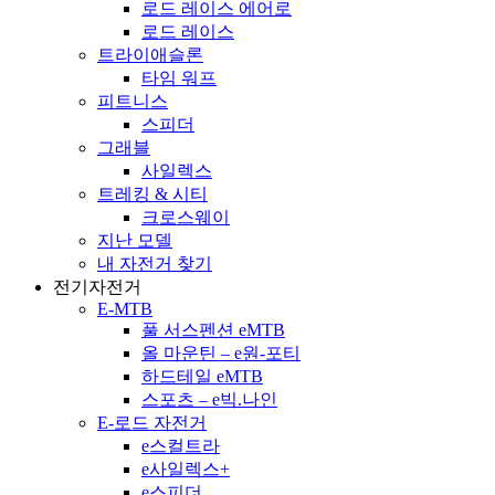
로드 레이스 에어로
로드 레이스
트라이애슬론
타임 워프
피트니스
스피더
그래블
사일렉스
트레킹 & 시티
크로스웨이
지난 모델
내 자전거 찾기
전기자전거
E-MTB
풀 서스펜션 eMTB
올 마운틴 – e원-포티
하드테일 eMTB
스포츠 – e빅.나인
E-로드 자전거
e스컬트라
e사일렉스+
e스피더