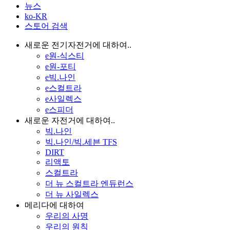
뉴스
ko-KR
스토어 검색
새로운 전기자전거에 대하여..
e원-식스티
e원-포티
e빅.나인
e스컬트라
e사일렉스
e스피더
새로운 자전거에 대하여..
빅.나인
빅.나인/빅.세븐 TFS
DIRT
리액토
스컬트라
더 뉴 스컬트라 엔듀런스
더 뉴 사일렉스
메리다에 대하여
우리의 사명
우리의 원칙