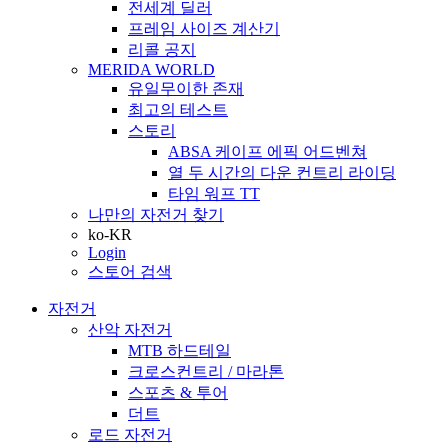
전세계 딜러
프레임 사이즈 계산기
리콜 공지
MERIDA WORLD
유일무이한 존재
최고의 테스트
스토리
ABSA 케이프 에픽 어드벤쳐
열 두 시간의 다운 컨트리 라이딩
타임 워프 TT
나만의 자전거 찾기
ko-KR
Login
스토어 검색
자전거
산악 자전거
MTB 하드테일
크로스컨트리 / 마라톤
스포츠 & 투어
더트
로드 자전거