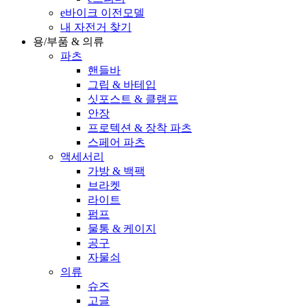
e바이크 이전모델
내 자전거 찾기
용/부품 & 의류
파츠
핸들바
그립 & 바테입
싯포스트 & 클램프
안장
프로텍션 & 장착 파츠
스페어 파츠
액세서리
가방 & 백팩
브라켓
라이트
펌프
물통 & 케이지
공구
자물쇠
의류
슈즈
고글