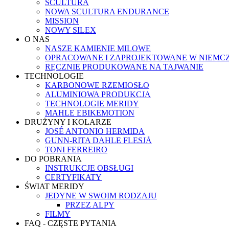
SCULTURA
NOWA SCULTURA ENDURANCE
MISSION
NOWY SILEX
O NAS
NASZE KAMIENIE MILOWE
OPRACOWANE I ZAPROJEKTOWANE W NIEMC
RĘCZNIE PRODUKOWANE NA TAJWANIE
TECHNOLOGIE
KARBONOWE RZEMIOSŁO
ALUMINIOWA PRODUKCJA
TECHNOLOGIE MERIDY
MAHLE EBIKEMOTION
DRUŻYNY I KOLARZE
JOSÉ ANTONIO HERMIDA
GUNN-RITA DAHLE FLESJÅ
TONI FERREIRO
DO POBRANIA
INSTRUKCJE OBSŁUGI
CERTYFIKATY
ŚWIAT MERIDY
JEDYNE W SWOIM RODZAJU
PRZEZ ALPY
FILMY
FAQ - CZĘSTE PYTANIA