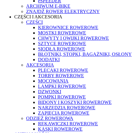
eSPEEDER
ARCHIWUM E-BIKE
ZNAJDŹ ROWER ELEKTRYCZNY
CZĘŚCI I AKCESORIA
CZĘŚCI
KIEROWNICE ROWEROWE
MOSTKI ROWEROWE
CHWYTY I OWIJKI ROWEROWE
SZTYCE ROWEROWE
SIODŁA ROWEROWE
BŁOTNIKI, STOPKI, BAGAŻNIKI, OSŁONY
DODATKI
AKCESORIA
PLECAKI ROWEROWE
TORBY ROWEROWE
MOCOWANIA
LAMPKI ROWEROWE
DZWONKI
POMPKI ROWEROWE
BIDONY I KOSZYKI ROWEROWE
NARZĘDZIA ROWEROWE
ZAPIĘCIA ROWEROWE
ODZIEŻ ROWEROWA
RĘKAWICZKI ROWEROWE
KASKI ROWEROWE