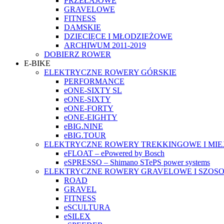
PRZEŁAJOWE
GRAVELOWE
FITNESS
DAMSKIE
DZIECIĘCE I MŁODZIEŻOWE
ARCHIWUM 2011-2019
DOBIERZ ROWER
E-BIKE
ELEKTRYCZNE ROWERY GÓRSKIE
PERFORMANCE
eONE-SIXTY SL
eONE-SIXTY
eONE-FORTY
eONE-EIGHTY
eBIG.NINE
eBIG.TOUR
ELEKTRYCZNE ROWERY TREKKINGOWE I MIE
eFLOAT – ePowered by Bosch
eSPRESSO – Shimano STePS power systems
ELEKTRYCZNE ROWERY GRAVELOWE I SZOS
ROAD
GRAVEL
FITNESS
eSCULTURA
eSILEX