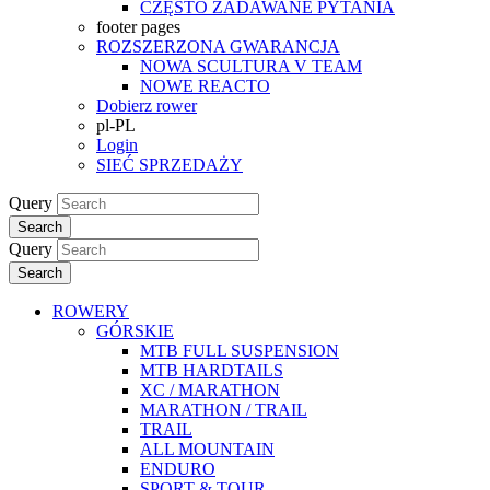
CZĘSTO ZADAWANE PYTANIA
footer pages
ROZSZERZONA GWARANCJA
NOWA SCULTURA V TEAM
NOWE REACTO
Dobierz rower
pl-PL
Login
SIEĆ SPRZEDAŻY
Query
Search
Query
Search
ROWERY
GÓRSKIE
MTB FULL SUSPENSION
MTB HARDTAILS
XC / MARATHON
MARATHON / TRAIL
TRAIL
ALL MOUNTAIN
ENDURO
SPORT & TOUR