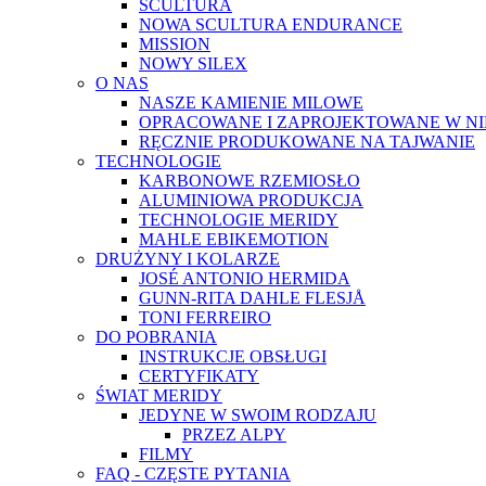
SCULTURA
NOWA SCULTURA ENDURANCE
MISSION
NOWY SILEX
O NAS
NASZE KAMIENIE MILOWE
OPRACOWANE I ZAPROJEKTOWANE W N
RĘCZNIE PRODUKOWANE NA TAJWANIE
TECHNOLOGIE
KARBONOWE RZEMIOSŁO
ALUMINIOWA PRODUKCJA
TECHNOLOGIE MERIDY
MAHLE EBIKEMOTION
DRUŻYNY I KOLARZE
JOSÉ ANTONIO HERMIDA
GUNN-RITA DAHLE FLESJÅ
TONI FERREIRO
DO POBRANIA
INSTRUKCJE OBSŁUGI
CERTYFIKATY
ŚWIAT MERIDY
JEDYNE W SWOIM RODZAJU
PRZEZ ALPY
FILMY
FAQ - CZĘSTE PYTANIA