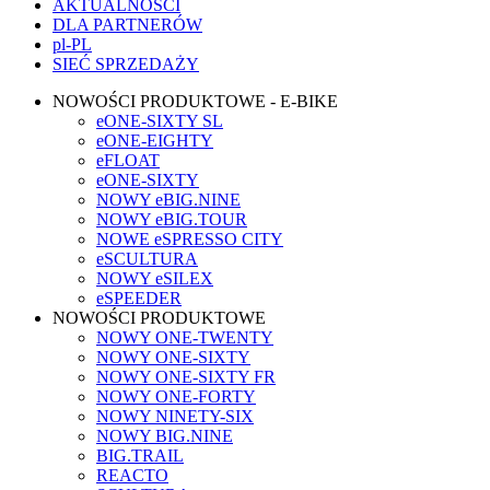
AKTUALNOŚCI
DLA PARTNERÓW
pl-PL
SIEĆ SPRZEDAŻY
NOWOŚCI PRODUKTOWE - E-BIKE
eONE-SIXTY SL
eONE-EIGHTY
eFLOAT
eONE-SIXTY
NOWY eBIG.NINE
NOWY eBIG.TOUR
NOWE eSPRESSO CITY
eSCULTURA
NOWY eSILEX
eSPEEDER
NOWOŚCI PRODUKTOWE
NOWY ONE-TWENTY
NOWY ONE-SIXTY
NOWY ONE-SIXTY FR
NOWY ONE-FORTY
NOWY NINETY-SIX
NOWY BIG.NINE
BIG.TRAIL
REACTO