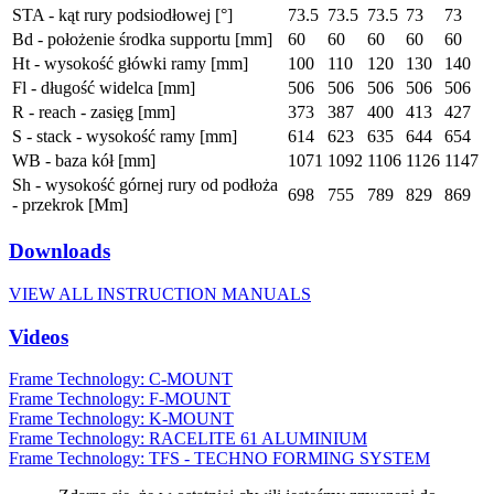
STA - kąt rury podsiodłowej [°]
73.5
73.5
73.5
73
73
Bd - położenie środka supportu [mm]
60
60
60
60
60
Ht - wysokość główki ramy [mm]
100
110
120
130
140
Fl - długość widelca [mm]
506
506
506
506
506
R - reach - zasięg [mm]
373
387
400
413
427
S - stack - wysokość ramy [mm]
614
623
635
644
654
WB - baza kół [mm]
1071
1092
1106
1126
1147
Sh - wysokość górnej rury od podłoża
698
755
789
829
869
- przekrok [Mm]
Downloads
VIEW ALL INSTRUCTION MANUALS
Videos
Frame Technology: C-MOUNT
Frame Technology: F-MOUNT
Frame Technology: K-MOUNT
Frame Technology: RACELITE 61 ALUMINIUM
Frame Technology: TFS - TECHNO FORMING SYSTEM