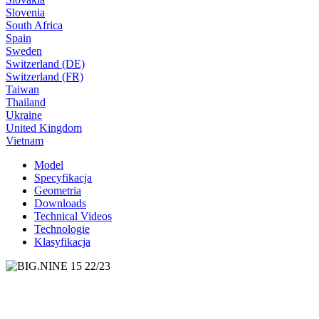
Slovenia
South Africa
Spain
Sweden
Switzerland (DE)
Switzerland (FR)
Taiwan
Thailand
Ukraine
United Kingdom
Vietnam
Model
Specyfikacja
Geometria
Downloads
Technical Videos
Technologie
Klasyfikacja