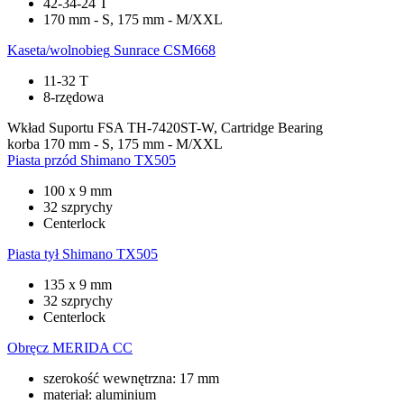
42-34-24 T
170 mm - S, 175 mm - M/XXL
Kaseta/wolnobieg
Sunrace CSM668
11-32 T
8-rzędowa
Wkład Suportu
FSA TH-7420ST-W, Cartridge Bearing
korba
170 mm - S, 175 mm - M/XXL
Piasta przód
Shimano TX505
100 x 9 mm
32 szprychy
Centerlock
Piasta tył
Shimano TX505
135 x 9 mm
32 szprychy
Centerlock
Obręcz
MERIDA CC
szerokość wewnętrzna: 17 mm
materiał: aluminium