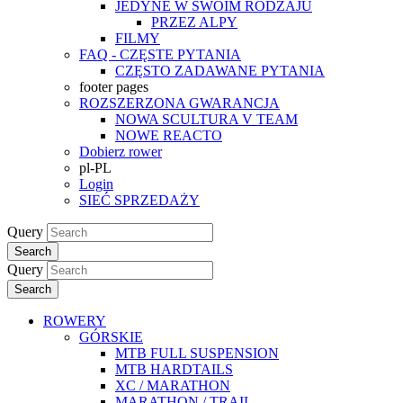
JEDYNE W SWOIM RODZAJU
PRZEZ ALPY
FILMY
FAQ - CZĘSTE PYTANIA
CZĘSTO ZADAWANE PYTANIA
footer pages
ROZSZERZONA GWARANCJA
NOWA SCULTURA V TEAM
NOWE REACTO
Dobierz rower
pl-PL
Login
SIEĆ SPRZEDAŻY
Query
Search
Query
Search
ROWERY
GÓRSKIE
MTB FULL SUSPENSION
MTB HARDTAILS
XC / MARATHON
MARATHON / TRAIL