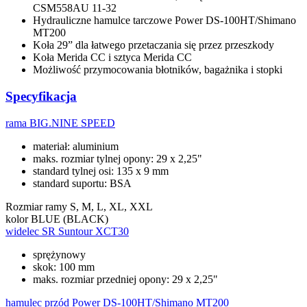
CSM558AU 11-32
Hydrauliczne hamulce tarczowe Power DS-100HT/Shimano
MT200
Koła 29” dla łatwego przetaczania się przez przeszkody
Koła Merida CC i sztyca Merida CC
Możliwość przymocowania błotników, bagażnika i stopki
Specyfikacja
rama
BIG.NINE SPEED
materiał: aluminium
maks. rozmiar tylnej opony: 29 x 2,25"
standard tylnej osi: 135 x 9 mm
standard suportu: BSA
Rozmiar ramy
S, M, L, XL, XXL
kolor
BLUE (BLACK)
widelec
SR Suntour XCT30
sprężynowy
skok: 100 mm
maks. rozmiar przedniej opony: 29 x 2,25"
hamulec przód
Power DS-100HT/Shimano MT200