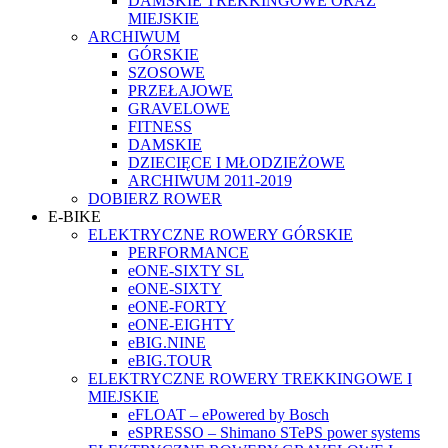
DAMSKIE TREKKINGOWE ORAZ
MIEJSKIE
ARCHIWUM
GÓRSKIE
SZOSOWE
PRZEŁAJOWE
GRAVELOWE
FITNESS
DAMSKIE
DZIECIĘCE I MŁODZIEŻOWE
ARCHIWUM 2011-2019
DOBIERZ ROWER
E-BIKE
ELEKTRYCZNE ROWERY GÓRSKIE
PERFORMANCE
eONE-SIXTY SL
eONE-SIXTY
eONE-FORTY
eONE-EIGHTY
eBIG.NINE
eBIG.TOUR
ELEKTRYCZNE ROWERY TREKKINGOWE I
MIEJSKIE
eFLOAT – ePowered by Bosch
eSPRESSO – Shimano STePS power systems