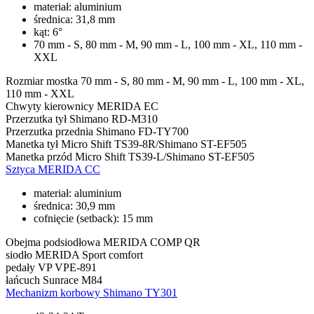
materiał: aluminium
średnica: 31,8 mm
kąt: 6°
70 mm - S, 80 mm - M, 90 mm - L, 100 mm - XL, 110 mm -
XXL
Rozmiar mostka
70 mm - S, 80 mm - M, 90 mm - L, 100 mm - XL,
110 mm - XXL
Chwyty kierownicy
MERIDA EC
Przerzutka tył
Shimano RD-M310
Przerzutka przednia
Shimano FD-TY700
Manetka tył
Micro Shift TS39-8R/Shimano ST-EF505
Manetka przód
Micro Shift TS39-L/Shimano ST-EF505
Sztyca
MERIDA CC
materiał: aluminium
średnica: 30,9 mm
cofnięcie (setback): 15 mm
Obejma podsiodłowa
MERIDA COMP QR
siodło
MERIDA Sport comfort
pedały
VP VPE-891
łańcuch
Sunrace M84
Mechanizm korbowy
Shimano TY301