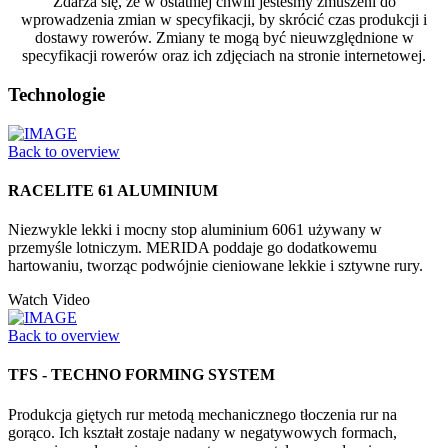
Zdarza się, że w ostatniej chwili jesteśmy zmuszeni do
wprowadzenia zmian w specyfikacji, by skrócić czas produkcji i
dostawy rowerów. Zmiany te mogą być nieuwzględnione w
specyfikacji rowerów oraz ich zdjęciach na stronie internetowej.
Technologie
Back to overview
RACELITE 61 ALUMINIUM
Niezwykle lekki i mocny stop aluminium 6061 używany w
przemyśle lotniczym. MERIDA poddaje go dodatkowemu
hartowaniu, tworząc podwójnie cieniowane lekkie i sztywne rury.
Watch Video
Back to overview
TFS - TECHNO FORMING SYSTEM
Produkcja giętych rur metodą mechanicznego tłoczenia rur na
gorąco. Ich kształt zostaje nadany w negatywowych formach,