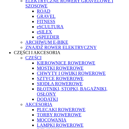
ELEKTRYCZNE ROWERY GRAVELOWE I
SZOSOWE
ROAD
GRAVEL
FITNESS
eSCULTURA
eSILEX
eSPEEDER
ARCHIWUM E-BIKE
ZNAJDŹ ROWER ELEKTRYCZNY
CZĘŚCI I AKCESORIA
CZĘŚCI
KIEROWNICE ROWEROWE
MOSTKI ROWEROWE
CHWYTY I OWIJKI ROWEROWE
SZTYCE ROWEROWE
SIODŁA ROWEROWE
BŁOTNIKI, STOPKI, BAGAŻNIKI,
OSŁONY
DODATKI
AKCESORIA
PLECAKI ROWEROWE
TORBY ROWEROWE
MOCOWANIA
LAMPKI ROWEROWE