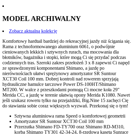
MODEL ARCHIWALNY
Zobacz aktualną kolekcję
Komfortowy hardtail bardziej do rekreacyjnej jazdy niż ścigania się.
Rama z technoformowanego aluminium 6061, o podwójnie
cieniowanych lekkich i sztywnych rurach, ma mocowania dla
błotników, bagażnika i stopki, które mogą Ci się przydać podczas
codziennych tras. Szeroki zakres przełożeń 3 x 8 zapewni Ci napęd
ze sprawdzonymi komponentami Shimano, a jazdę po
nierównościach ułatwi sprężynowy amortyzator SR Suntour
XCT30 Coil 100 mm. Dobrej kontroli nad rowerem sprzyjają
hydrauliczne hamulce tarczowe Power DS-100HT/Shimano
MT200. W walce z przeszkodami pomogą Ci mocne koła 29"
Merida CC, a jazdę w terenie ułatwią opony Merida K1080. Nawet
jeśli szukasz roweru tylko na przejażdżki, Big.Nine 15 zachęci Cię
do stawiania sobie coraz większych wyzwań. Przekonaj się o tym!
Sztywna aluminiowa rama Speed o komfortowej geometrii
Amortyzator SR Suntour XCT30 Coil 100 mm
Przerzutka Shimano FD-TY700 oraz Shimano RD-M310,
korba Shimano TY301 42-34-24, 8-rzędowa kaseta Sunrace