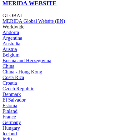
MERIDA WEBSITE
GLOBAL
MERIDA Global Website (EN)
Worldwide
Andorra
Argentina
Australia
Austria
Belgium
Bosnia and Herzegovina
China
China - Hong Kong
Costa Rica
Croatia
Czech Republic
Denmark
El Salvador
Estonia
Finland
France
Germany
Hungary
Iceland
India