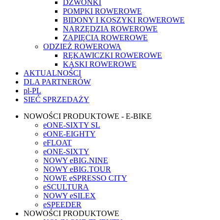
DZWONKI
POMPKI ROWEROWE
BIDONY I KOSZYKI ROWEROWE
NARZĘDZIA ROWEROWE
ZAPIĘCIA ROWEROWE
ODZIEŻ ROWEROWA
RĘKAWICZKI ROWEROWE
KASKI ROWEROWE
AKTUALNOŚCI
DLA PARTNERÓW
pl-PL
SIEĆ SPRZEDAŻY
NOWOŚCI PRODUKTOWE - E-BIKE
eONE-SIXTY SL
eONE-EIGHTY
eFLOAT
eONE-SIXTY
NOWY eBIG.NINE
NOWY eBIG.TOUR
NOWE eSPRESSO CITY
eSCULTURA
NOWY eSILEX
eSPEEDER
NOWOŚCI PRODUKTOWE