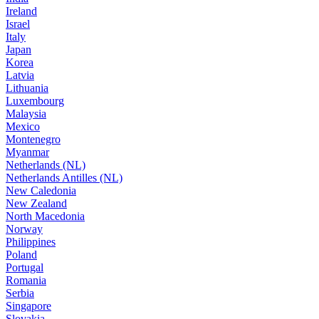
Ireland
Israel
Italy
Japan
Korea
Latvia
Lithuania
Luxembourg
Malaysia
Mexico
Montenegro
Myanmar
Netherlands (NL)
Netherlands Antilles (NL)
New Caledonia
New Zealand
North Macedonia
Norway
Philippines
Poland
Portugal
Romania
Serbia
Singapore
Slovakia