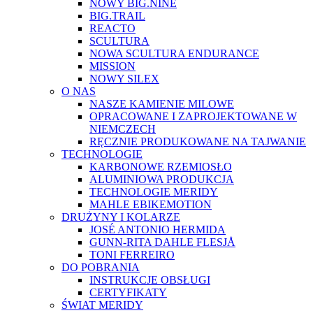
NOWY BIG.NINE
BIG.TRAIL
REACTO
SCULTURA
NOWA SCULTURA ENDURANCE
MISSION
NOWY SILEX
O NAS
NASZE KAMIENIE MILOWE
OPRACOWANE I ZAPROJEKTOWANE W
NIEMCZECH
RĘCZNIE PRODUKOWANE NA TAJWANIE
TECHNOLOGIE
KARBONOWE RZEMIOSŁO
ALUMINIOWA PRODUKCJA
TECHNOLOGIE MERIDY
MAHLE EBIKEMOTION
DRUŻYNY I KOLARZE
JOSÉ ANTONIO HERMIDA
GUNN-RITA DAHLE FLESJÅ
TONI FERREIRO
DO POBRANIA
INSTRUKCJE OBSŁUGI
CERTYFIKATY
ŚWIAT MERIDY