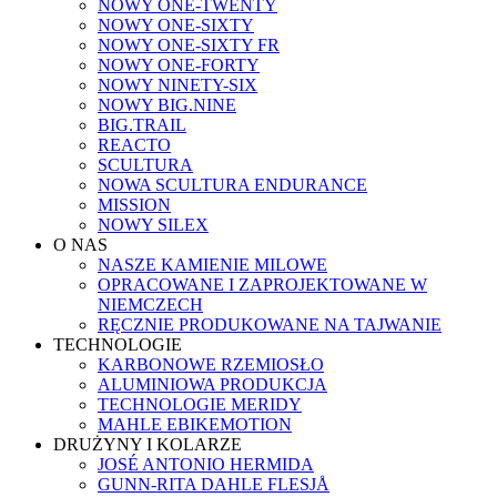
NOWY ONE-TWENTY
NOWY ONE-SIXTY
NOWY ONE-SIXTY FR
NOWY ONE-FORTY
NOWY NINETY-SIX
NOWY BIG.NINE
BIG.TRAIL
REACTO
SCULTURA
NOWA SCULTURA ENDURANCE
MISSION
NOWY SILEX
O NAS
NASZE KAMIENIE MILOWE
OPRACOWANE I ZAPROJEKTOWANE W
NIEMCZECH
RĘCZNIE PRODUKOWANE NA TAJWANIE
TECHNOLOGIE
KARBONOWE RZEMIOSŁO
ALUMINIOWA PRODUKCJA
TECHNOLOGIE MERIDY
MAHLE EBIKEMOTION
DRUŻYNY I KOLARZE
JOSÉ ANTONIO HERMIDA
GUNN-RITA DAHLE FLESJÅ