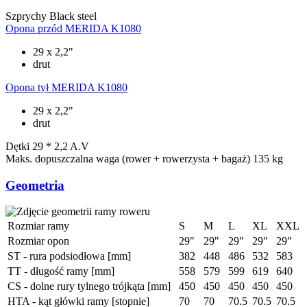
Szprychy
Black steel
Opona przód
MERIDA K1080
29 x 2,2"
drut
Opona tył
MERIDA K1080
29 x 2,2"
drut
Dętki
29 * 2,2 A.V
Maks. dopuszczalna waga (rower + rowerzysta + bagaż)
135 kg
Geometria
Rozmiar ramy
S
M
L
XL
XXL
Rozmiar opon
29"
29"
29"
29"
29"
ST - rura podsiodłowa [mm]
382
448
486
532
583
TT - długość ramy [mm]
558
579
599
619
640
CS - dolne rury tylnego trójkąta [mm]
450
450
450
450
450
HTA - kąt główki ramy [stopnie]
70
70
70.5
70.5
70.5