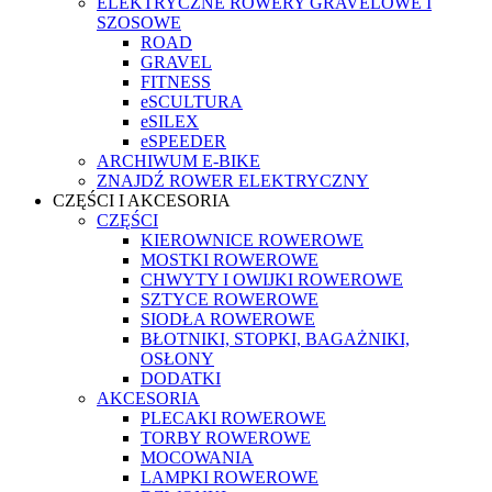
ELEKTRYCZNE ROWERY GRAVELOWE I
SZOSOWE
ROAD
GRAVEL
FITNESS
eSCULTURA
eSILEX
eSPEEDER
ARCHIWUM E-BIKE
ZNAJDŹ ROWER ELEKTRYCZNY
CZĘŚCI I AKCESORIA
CZĘŚCI
KIEROWNICE ROWEROWE
MOSTKI ROWEROWE
CHWYTY I OWIJKI ROWEROWE
SZTYCE ROWEROWE
SIODŁA ROWEROWE
BŁOTNIKI, STOPKI, BAGAŻNIKI,
OSŁONY
DODATKI
AKCESORIA
PLECAKI ROWEROWE
TORBY ROWEROWE
MOCOWANIA
LAMPKI ROWEROWE