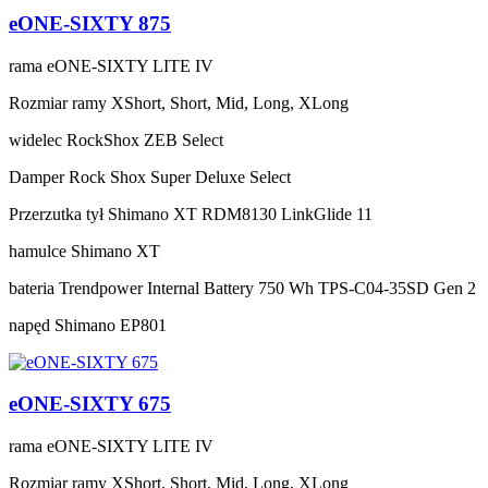
eONE-SIXTY 875
rama
eONE-SIXTY LITE IV
Rozmiar ramy
XShort, Short, Mid, Long, XLong
widelec
RockShox ZEB Select
Damper
Rock Shox Super Deluxe Select
Przerzutka tył
Shimano XT RDM8130 LinkGlide 11
hamulce
Shimano XT
bateria
Trendpower Internal Battery 750 Wh TPS-C04-35SD Gen 2
napęd
Shimano EP801
eONE-SIXTY 675
rama
eONE-SIXTY LITE IV
Rozmiar ramy
XShort, Short, Mid, Long, XLong