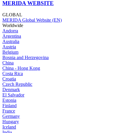
MERIDA WEBSITE
GLOBAL
MERIDA Global Website (EN)
Worldwide
Andorra
Argentina
Australia
Austria
Belgium
Bosnia and Herzegovina
China
China - Hong Kong
Costa Rica
Croatia
Czech Republic
Denmark
El Salvador
Estonia
Finland
France
Germany
Hungary
Iceland
India