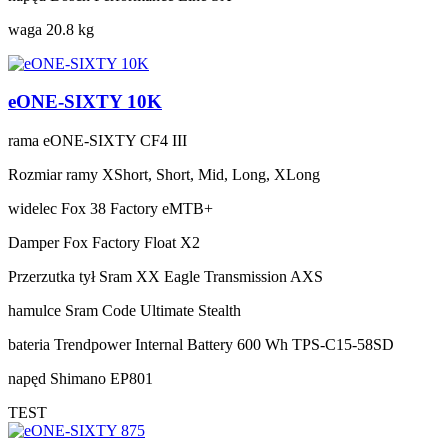
waga
20.8 kg
eONE-SIXTY 10K
rama
eONE-SIXTY CF4 III
Rozmiar ramy
XShort, Short, Mid, Long, XLong
widelec
Fox 38 Factory eMTB+
Damper
Fox Factory Float X2
Przerzutka tył
Sram XX Eagle Transmission AXS
hamulce
Sram Code Ultimate Stealth
bateria
Trendpower Internal Battery 600 Wh TPS-C15-58SD
napęd
Shimano EP801
TEST