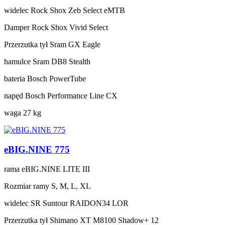
widelec
Rock Shox Zeb Select eMTB
Damper
Rock Shox Vivid Select
Przerzutka tył
Sram GX Eagle
hamulce
Sram DB8 Stealth
bateria
Bosch PowerTube
napęd
Bosch Performance Line CX
waga
27 kg
eBIG.NINE 775
rama
eBIG.NINE LITE III
Rozmiar ramy
S, M, L, XL
widelec
SR Suntour RAIDON34 LOR
Przerzutka tył
Shimano XT M8100 Shadow+ 12