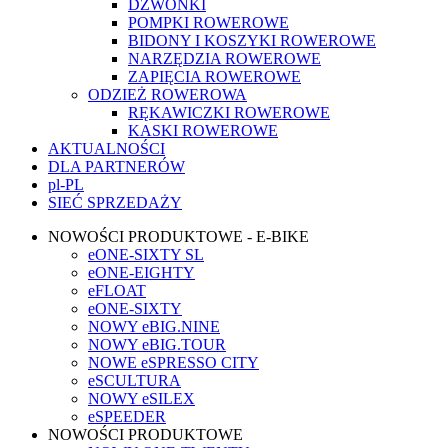
DZWONKI
POMPKI ROWEROWE
BIDONY I KOSZYKI ROWEROWE
NARZĘDZIA ROWEROWE
ZAPIĘCIA ROWEROWE
ODZIEŻ ROWEROWA
RĘKAWICZKI ROWEROWE
KASKI ROWEROWE
AKTUALNOŚCI
DLA PARTNERÓW
pl-PL
SIEĆ SPRZEDAŻY
NOWOŚCI PRODUKTOWE - E-BIKE
eONE-SIXTY SL
eONE-EIGHTY
eFLOAT
eONE-SIXTY
NOWY eBIG.NINE
NOWY eBIG.TOUR
NOWE eSPRESSO CITY
eSCULTURA
NOWY eSILEX
eSPEEDER
NOWOŚCI PRODUKTOWE