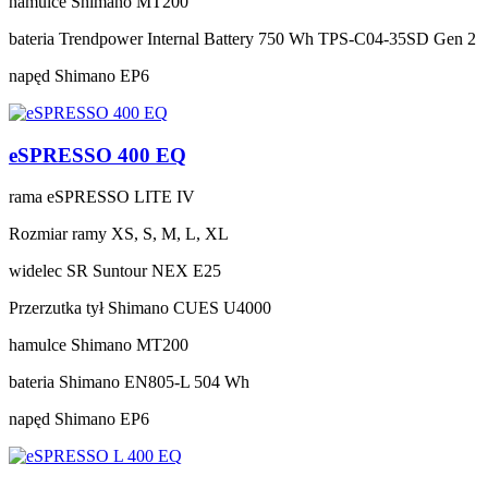
hamulce
Shimano MT200
bateria
Trendpower Internal Battery 750 Wh TPS-C04-35SD Gen 2
napęd
Shimano EP6
eSPRESSO 400 EQ
rama
eSPRESSO LITE IV
Rozmiar ramy
XS, S, M, L, XL
widelec
SR Suntour NEX E25
Przerzutka tył
Shimano CUES U4000
hamulce
Shimano MT200
bateria
Shimano EN805-L 504 Wh
napęd
Shimano EP6