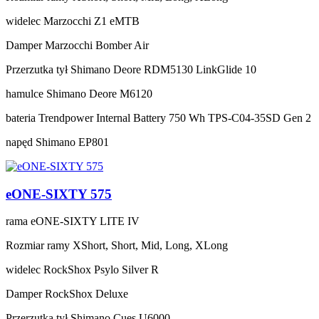
widelec
Marzocchi Z1 eMTB
Damper
Marzocchi Bomber Air
Przerzutka tył
Shimano Deore RDM5130 LinkGlide 10
hamulce
Shimano Deore M6120
bateria
Trendpower Internal Battery 750 Wh TPS-C04-35SD Gen 2
napęd
Shimano EP801
eONE-SIXTY 575
rama
eONE-SIXTY LITE IV
Rozmiar ramy
XShort, Short, Mid, Long, XLong
widelec
RockShox Psylo Silver R
Damper
RockShox Deluxe
Przerzutka tył
Shimano Cues U6000