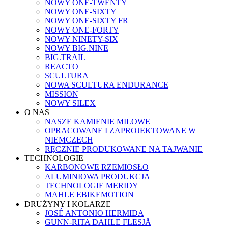
NOWY ONE-TWENTY
NOWY ONE-SIXTY
NOWY ONE-SIXTY FR
NOWY ONE-FORTY
NOWY NINETY-SIX
NOWY BIG.NINE
BIG.TRAIL
REACTO
SCULTURA
NOWA SCULTURA ENDURANCE
MISSION
NOWY SILEX
O NAS
NASZE KAMIENIE MILOWE
OPRACOWANE I ZAPROJEKTOWANE W
NIEMCZECH
RĘCZNIE PRODUKOWANE NA TAJWANIE
TECHNOLOGIE
KARBONOWE RZEMIOSŁO
ALUMINIOWA PRODUKCJA
TECHNOLOGIE MERIDY
MAHLE EBIKEMOTION
DRUŻYNY I KOLARZE
JOSÉ ANTONIO HERMIDA
GUNN-RITA DAHLE FLESJÅ