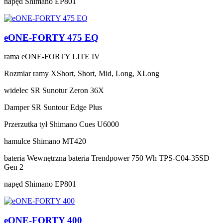
napęd
Shimano EP801
eONE-FORTY 475 EQ
rama
eONE-FORTY LITE IV
Rozmiar ramy
XShort, Short, Mid, Long, XLong
widelec
SR Sunotur Zeron 36X
Damper
SR Suntour Edge Plus
Przerzutka tył
Shimano Cues U6000
hamulce
Shimano MT420
bateria
Wewnętrzna bateria Trendpower 750 Wh TPS-C04-35SD
Gen 2
napęd
Shimano EP801
eONE-FORTY 400