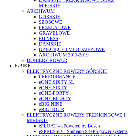
DAMSKIE TREKKINGOWE ORAZ
MIEJSKIE
ARCHIWUM
GÓRSKIE
SZOSOWE
PRZEŁAJOWE
GRAVELOWE
FITNESS
DAMSKIE
DZIECIĘCE I MŁODZIEŻOWE
ARCHIWUM 2011-2019
DOBIERZ ROWER
E-BIKE
ELEKTRYCZNE ROWERY GÓRSKIE
PERFORMANCE
eONE-SIXTY SL
eONE-SIXTY
eONE-FORTY
eONE-EIGHTY
eBIG.NINE
eBIG.TOUR
ELEKTRYCZNE ROWERY TREKKINGOWE I
MIEJSKIE
eFLOAT – ePowered by Bosch
eSPRESSO – Shimano STePS power systems