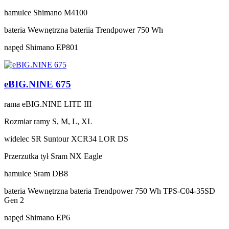
hamulce
Shimano M4100
bateria
Wewnętrzna bateriia Trendpower 750 Wh
napęd
Shimano EP801
eBIG.NINE 675
rama
eBIG.NINE LITE III
Rozmiar ramy
S, M, L, XL
widelec
SR Suntour XCR34 LOR DS
Przerzutka tył
Sram NX Eagle
hamulce
Sram DB8
bateria
Wewnętrzna bateria Trendpower 750 Wh TPS-C04-35SD
Gen 2
napęd
Shimano EP6