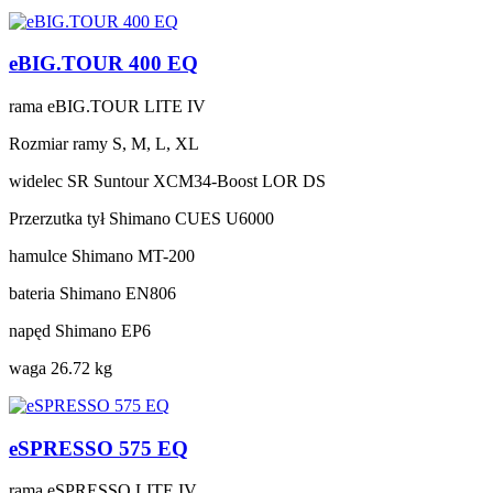
eBIG.TOUR 400 EQ
rama
eBIG.TOUR LITE IV
Rozmiar ramy
S, M, L, XL
widelec
SR Suntour XCM34-Boost LOR DS
Przerzutka tył
Shimano CUES U6000
hamulce
Shimano MT-200
bateria
Shimano EN806
napęd
Shimano EP6
waga
26.72 kg
eSPRESSO 575 EQ
rama
eSPRESSO LITE IV