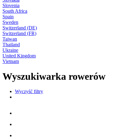
Slovenia
South Africa
Spain
Sweden
Switzerland (DE)
Switzerland (FR)
Taiwan
Thailand
Ukraine
United Kingdom
Vietnam
Wyszukiwarka rowerów
Wyczyść filtry