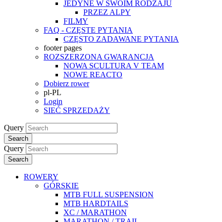
JEDYNE W SWOIM RODZAJU
PRZEZ ALPY
FILMY
FAQ - CZĘSTE PYTANIA
CZĘSTO ZADAWANE PYTANIA
footer pages
ROZSZERZONA GWARANCJA
NOWA SCULTURA V TEAM
NOWE REACTO
Dobierz rower
pl-PL
Login
SIEĆ SPRZEDAŻY
Query
Search
Query
Search
ROWERY
GÓRSKIE
MTB FULL SUSPENSION
MTB HARDTAILS
XC / MARATHON
MARATHON / TRAIL