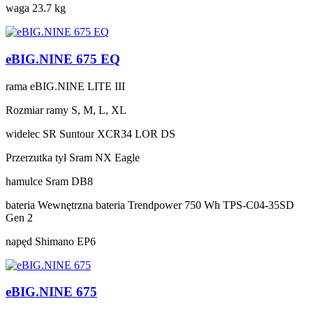
waga
23.7 kg
eBIG.NINE 675 EQ
rama
eBIG.NINE LITE III
Rozmiar ramy
S, M, L, XL
widelec
SR Suntour XCR34 LOR DS
Przerzutka tył
Sram NX Eagle
hamulce
Sram DB8
bateria
Wewnętrzna bateria Trendpower 750 Wh TPS-C04-35SD
Gen 2
napęd
Shimano EP6
eBIG.NINE 675