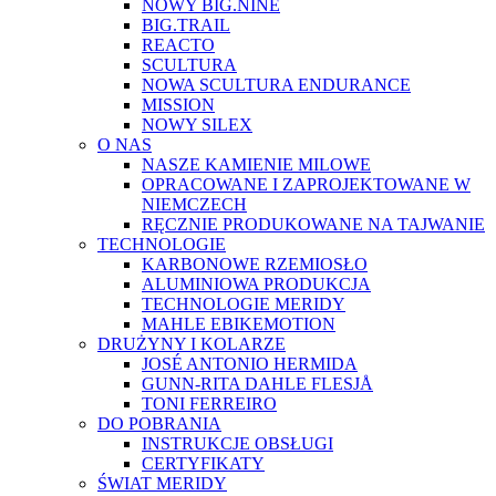
NOWY BIG.NINE
BIG.TRAIL
REACTO
SCULTURA
NOWA SCULTURA ENDURANCE
MISSION
NOWY SILEX
O NAS
NASZE KAMIENIE MILOWE
OPRACOWANE I ZAPROJEKTOWANE W
NIEMCZECH
RĘCZNIE PRODUKOWANE NA TAJWANIE
TECHNOLOGIE
KARBONOWE RZEMIOSŁO
ALUMINIOWA PRODUKCJA
TECHNOLOGIE MERIDY
MAHLE EBIKEMOTION
DRUŻYNY I KOLARZE
JOSÉ ANTONIO HERMIDA
GUNN-RITA DAHLE FLESJÅ
TONI FERREIRO
DO POBRANIA
INSTRUKCJE OBSŁUGI
CERTYFIKATY
ŚWIAT MERIDY