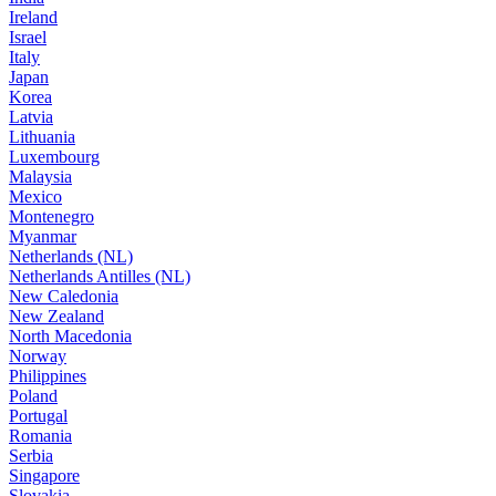
Ireland
Israel
Italy
Japan
Korea
Latvia
Lithuania
Luxembourg
Malaysia
Mexico
Montenegro
Myanmar
Netherlands (NL)
Netherlands Antilles (NL)
New Caledonia
New Zealand
North Macedonia
Norway
Philippines
Poland
Portugal
Romania
Serbia
Singapore
Slovakia