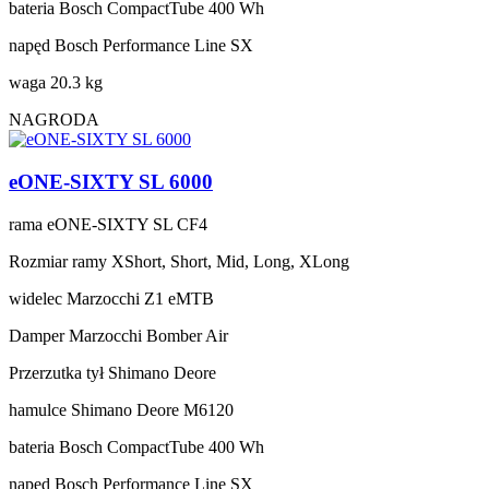
bateria
Bosch CompactTube 400 Wh
napęd
Bosch Performance Line SX
waga
20.3 kg
NAGRODA
eONE-SIXTY SL 6000
rama
eONE-SIXTY SL CF4
Rozmiar ramy
XShort, Short, Mid, Long, XLong
widelec
Marzocchi Z1 eMTB
Damper
Marzocchi Bomber Air
Przerzutka tył
Shimano Deore
hamulce
Shimano Deore M6120
bateria
Bosch CompactTube 400 Wh
napęd
Bosch Performance Line SX