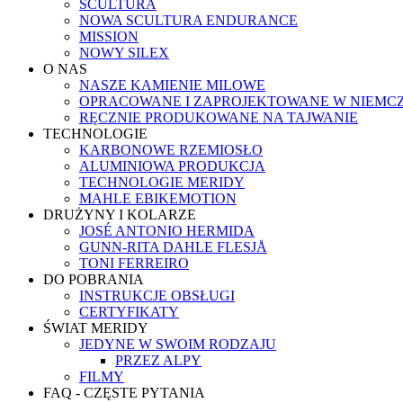
SCULTURA
NOWA SCULTURA ENDURANCE
MISSION
NOWY SILEX
O NAS
NASZE KAMIENIE MILOWE
OPRACOWANE I ZAPROJEKTOWANE W NIEMC
RĘCZNIE PRODUKOWANE NA TAJWANIE
TECHNOLOGIE
KARBONOWE RZEMIOSŁO
ALUMINIOWA PRODUKCJA
TECHNOLOGIE MERIDY
MAHLE EBIKEMOTION
DRUŻYNY I KOLARZE
JOSÉ ANTONIO HERMIDA
GUNN-RITA DAHLE FLESJÅ
TONI FERREIRO
DO POBRANIA
INSTRUKCJE OBSŁUGI
CERTYFIKATY
ŚWIAT MERIDY
JEDYNE W SWOIM RODZAJU
PRZEZ ALPY
FILMY
FAQ - CZĘSTE PYTANIA