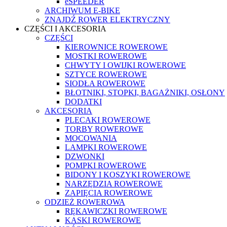
eSPEEDER
ARCHIWUM E-BIKE
ZNAJDŹ ROWER ELEKTRYCZNY
CZĘŚCI I AKCESORIA
CZĘŚCI
KIEROWNICE ROWEROWE
MOSTKI ROWEROWE
CHWYTY I OWIJKI ROWEROWE
SZTYCE ROWEROWE
SIODŁA ROWEROWE
BŁOTNIKI, STOPKI, BAGAŻNIKI, OSŁONY
DODATKI
AKCESORIA
PLECAKI ROWEROWE
TORBY ROWEROWE
MOCOWANIA
LAMPKI ROWEROWE
DZWONKI
POMPKI ROWEROWE
BIDONY I KOSZYKI ROWEROWE
NARZĘDZIA ROWEROWE
ZAPIĘCIA ROWEROWE
ODZIEŻ ROWEROWA
RĘKAWICZKI ROWEROWE
KASKI ROWEROWE