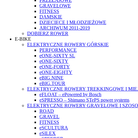
PRZEŁAJOWE
GRAVELOWE
FITNESS
DAMSKIE
DZIECIĘCE I MŁODZIEŻOWE
ARCHIWUM 2011-2019
DOBIERZ ROWER
E-BIKE
ELEKTRYCZNE ROWERY GÓRSKIE
PERFORMANCE
eONE-SIXTY SL
eONE-SIXTY
eONE-FORTY
eONE-EIGHTY
eBIG.NINE
eBIG.TOUR
ELEKTRYCZNE ROWERY TREKKINGOWE I MIE
eFLOAT – ePowered by Bosch
eSPRESSO – Shimano STePS power systems
ELEKTRYCZNE ROWERY GRAVELOWE I SZOS
ROAD
GRAVEL
FITNESS
eSCULTURA
eSILEX