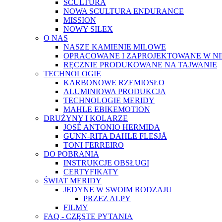
SCULTURA
NOWA SCULTURA ENDURANCE
MISSION
NOWY SILEX
O NAS
NASZE KAMIENIE MILOWE
OPRACOWANE I ZAPROJEKTOWANE W N
RĘCZNIE PRODUKOWANE NA TAJWANIE
TECHNOLOGIE
KARBONOWE RZEMIOSŁO
ALUMINIOWA PRODUKCJA
TECHNOLOGIE MERIDY
MAHLE EBIKEMOTION
DRUŻYNY I KOLARZE
JOSÉ ANTONIO HERMIDA
GUNN-RITA DAHLE FLESJÅ
TONI FERREIRO
DO POBRANIA
INSTRUKCJE OBSŁUGI
CERTYFIKATY
ŚWIAT MERIDY
JEDYNE W SWOIM RODZAJU
PRZEZ ALPY
FILMY
FAQ - CZĘSTE PYTANIA