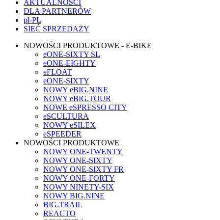
AKTUALNOŚCI
DLA PARTNERÓW
pl-PL
SIEĆ SPRZEDAŻY
NOWOŚCI PRODUKTOWE - E-BIKE
eONE-SIXTY SL
eONE-EIGHTY
eFLOAT
eONE-SIXTY
NOWY eBIG.NINE
NOWY eBIG.TOUR
NOWE eSPRESSO CITY
eSCULTURA
NOWY eSILEX
eSPEEDER
NOWOŚCI PRODUKTOWE
NOWY ONE-TWENTY
NOWY ONE-SIXTY
NOWY ONE-SIXTY FR
NOWY ONE-FORTY
NOWY NINETY-SIX
NOWY BIG.NINE
BIG.TRAIL
REACTO