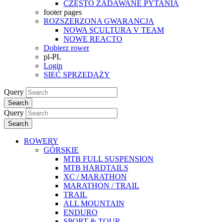
CZĘSTO ZADAWANE PYTANIA
footer pages
ROZSZERZONA GWARANCJA
NOWA SCULTURA V TEAM
NOWE REACTO
Dobierz rower
pl-PL
Login
SIEĆ SPRZEDAŻY
Query
Search
Query
Search
ROWERY
GÓRSKIE
MTB FULL SUSPENSION
MTB HARDTAILS
XC / MARATHON
MARATHON / TRAIL
TRAIL
ALL MOUNTAIN
ENDURO
SPORT & TOUR