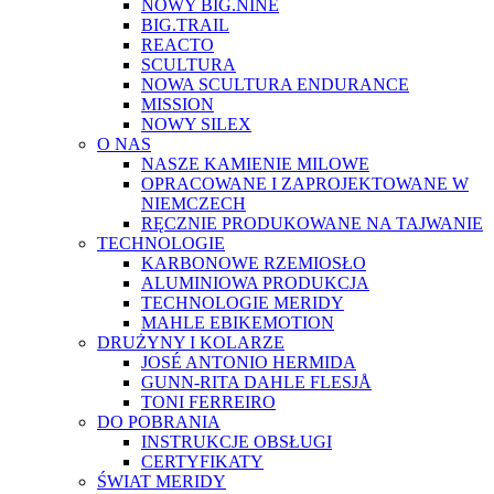
NOWY BIG.NINE
BIG.TRAIL
REACTO
SCULTURA
NOWA SCULTURA ENDURANCE
MISSION
NOWY SILEX
O NAS
NASZE KAMIENIE MILOWE
OPRACOWANE I ZAPROJEKTOWANE W
NIEMCZECH
RĘCZNIE PRODUKOWANE NA TAJWANIE
TECHNOLOGIE
KARBONOWE RZEMIOSŁO
ALUMINIOWA PRODUKCJA
TECHNOLOGIE MERIDY
MAHLE EBIKEMOTION
DRUŻYNY I KOLARZE
JOSÉ ANTONIO HERMIDA
GUNN-RITA DAHLE FLESJÅ
TONI FERREIRO
DO POBRANIA
INSTRUKCJE OBSŁUGI
CERTYFIKATY
ŚWIAT MERIDY