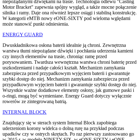
niepożądanymi dźwiękami na trasie. Technologia odlewu "Casting
Motor Bracket" zapewnia spójny wygląd, a także mocne połączenie
silnika i ramy. Daje ona również lepsze osiągi i stabilną konstrukcję.
W kategorii eMTB nowy eONE-SIXTY pod wieloma wględami
może stanowić punkt odniesienia.
ENERGY GUARD
Dwuskładnikowa osłona baterii idealnie ją chroni. Zewnętrzna
warstwa tłumi niepożądane dźwięki i pochłania uderzenia kamieni
czy innych elementów na trasie, chroniąc ramę przed
porysowaniem. Twardsza wewnętrzna warstwa chroni baterię przed
uszkodzeniami i nadaje całości kształt. Mechanizm zamykania
zabezpiecza przed przypadkowym wyjęciem baterii i gwarantuje
szybki dostęp do niej. Mechanizm zamykania zabezpiecza przed
przypadkowym wyjęciem baterii i gwarantuje szybki dostęp do niej.
Wszystkie ważne dodatkowe elementy osłony, jak gumowe paski i
o-ringi, mogą być wymieniane. Energy Guard dotyczy wyłącznie
rowerów ze zintegrowaną batrią.
INTERNAL BLOCK
Znajdujący się w sterach system Internal Block zapobiega
uderzeniom korony widelca o dolną rurę na przykład podczas
upadków czy w ostrych skrętach. Po raz pierwszy zastosowano go
w 2015 r. w modelu NINETY-SIX, w eONE-SIXTY i eONE-