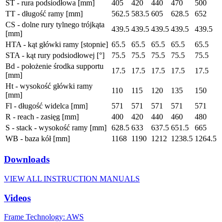
ST - rura podsiodłowa [mm]
405
420
440
470
500
TT - długość ramy [mm]
562.5
583.5
605
628.5
652
CS - dolne rury tylnego trójkąta
439.5
439.5
439.5
439.5
439.5
[mm]
HTA - kąt główki ramy [stopnie]
65.5
65.5
65.5
65.5
65.5
STA - kąt rury podsiodłowej [°]
75.5
75.5
75.5
75.5
75.5
Bd - położenie środka supportu
17.5
17.5
17.5
17.5
17.5
[mm]
Ht - wysokość główki ramy
110
115
120
135
150
[mm]
Fl - długość widelca [mm]
571
571
571
571
571
R - reach - zasięg [mm]
400
420
440
460
480
S - stack - wysokość ramy [mm]
628.5
633
637.5
651.5
665
WB - baza kół [mm]
1168
1190
1212
1238.5
1264.5
Downloads
VIEW ALL INSTRUCTION MANUALS
Videos
Frame Technology: AWS