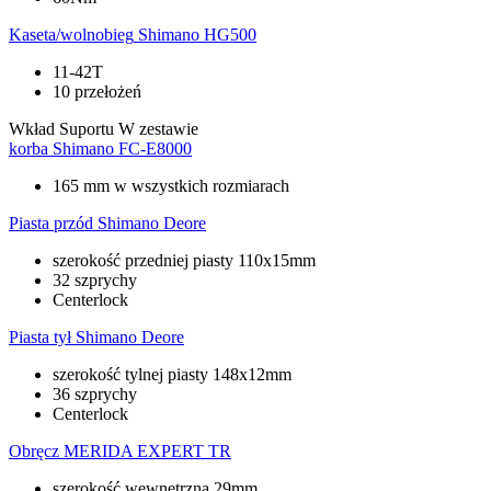
Kaseta/wolnobieg
Shimano HG500
11-42T
10 przełożeń
Wkład Suportu
W zestawie
korba
Shimano FC-E8000
165 mm w wszystkich rozmiarach
Piasta przód
Shimano Deore
szerokość przedniej piasty 110x15mm
32 szprychy
Centerlock
Piasta tył
Shimano Deore
szerokość tylnej piasty 148x12mm
36 szprychy
Centerlock
Obręcz
MERIDA EXPERT TR
szerokość wewnętrzna 29mm