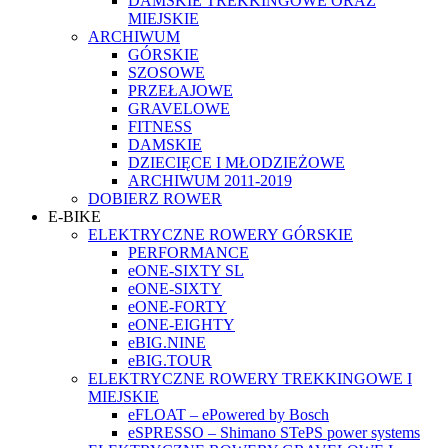
DAMSKIE TREKKINGOWE ORAZ
MIEJSKIE
ARCHIWUM
GÓRSKIE
SZOSOWE
PRZEŁAJOWE
GRAVELOWE
FITNESS
DAMSKIE
DZIECIĘCE I MŁODZIEŻOWE
ARCHIWUM 2011-2019
DOBIERZ ROWER
E-BIKE
ELEKTRYCZNE ROWERY GÓRSKIE
PERFORMANCE
eONE-SIXTY SL
eONE-SIXTY
eONE-FORTY
eONE-EIGHTY
eBIG.NINE
eBIG.TOUR
ELEKTRYCZNE ROWERY TREKKINGOWE I
MIEJSKIE
eFLOAT – ePowered by Bosch
eSPRESSO – Shimano STePS power systems