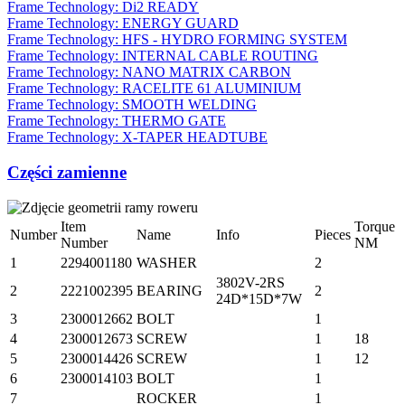
Frame Technology: Di2 READY
Frame Technology: ENERGY GUARD
Frame Technology: HFS - HYDRO FORMING SYSTEM
Frame Technology: INTERNAL CABLE ROUTING
Frame Technology: NANO MATRIX CARBON
Frame Technology: RACELITE 61 ALUMINIUM
Frame Technology: SMOOTH WELDING
Frame Technology: THERMO GATE
Frame Technology: X-TAPER HEADTUBE
Części zamienne
Item
Torque
Number
Name
Info
Pieces
Number
NM
1
2294001180
WASHER
2
3802V-2RS
2
2221002395
BEARING
2
24D*15D*7W
3
2300012662
BOLT
1
4
2300012673
SCREW
1
18
5
2300014426
SCREW
1
12
6
2300014103
BOLT
1
7
ROCKER
1