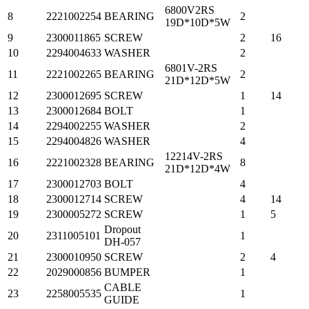
6800V2RS
8
2221002254
BEARING
2
19D*10D*5W
9
2300011865
SCREW
2
16
10
2294004633
WASHER
2
6801V-2RS
11
2221002265
BEARING
2
21D*12D*5W
12
2300012695
SCREW
1
14
13
2300012684
BOLT
1
14
2294002255
WASHER
2
15
2294004826
WASHER
4
12214V-2RS
16
2221002328
BEARING
8
21D*12D*4W
17
2300012703
BOLT
4
18
2300012714
SCREW
4
14
19
2300005272
SCREW
1
5
Dropout
20
2311005101
1
DH-057
21
2300010950
SCREW
2
4
22
2029000856
BUMPER
1
CABLE
23
2258005535
1
GUIDE