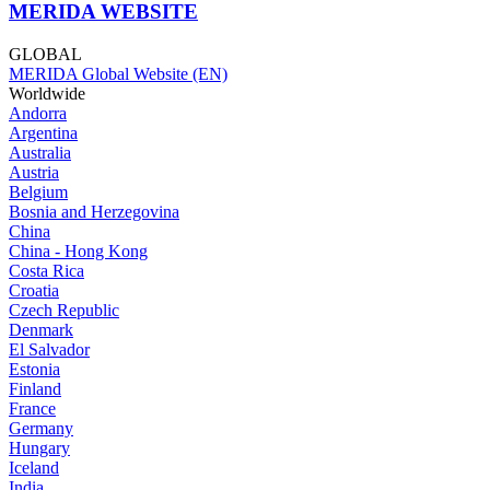
MERIDA WEBSITE
GLOBAL
MERIDA Global Website (EN)
Worldwide
Andorra
Argentina
Australia
Austria
Belgium
Bosnia and Herzegovina
China
China - Hong Kong
Costa Rica
Croatia
Czech Republic
Denmark
El Salvador
Estonia
Finland
France
Germany
Hungary
Iceland
India