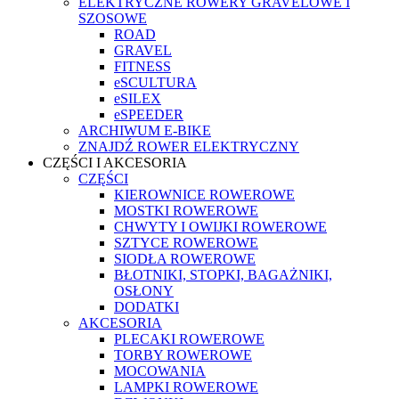
ELEKTRYCZNE ROWERY GRAVELOWE I
SZOSOWE
ROAD
GRAVEL
FITNESS
eSCULTURA
eSILEX
eSPEEDER
ARCHIWUM E-BIKE
ZNAJDŹ ROWER ELEKTRYCZNY
CZĘŚCI I AKCESORIA
CZĘŚCI
KIEROWNICE ROWEROWE
MOSTKI ROWEROWE
CHWYTY I OWIJKI ROWEROWE
SZTYCE ROWEROWE
SIODŁA ROWEROWE
BŁOTNIKI, STOPKI, BAGAŻNIKI,
OSŁONY
DODATKI
AKCESORIA
PLECAKI ROWEROWE
TORBY ROWEROWE
MOCOWANIA
LAMPKI ROWEROWE