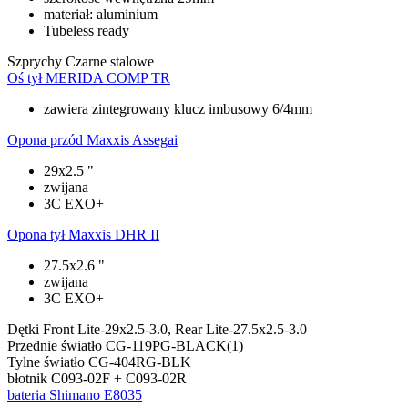
materiał: aluminium
Tubeless ready
Szprychy
Czarne stalowe
Oś tył
MERIDA COMP TR
zawiera zintegrowany klucz imbusowy 6/4mm
Opona przód
Maxxis Assegai
29x2.5 "
zwijana
3C EXO+
Opona tył
Maxxis DHR II
27.5x2.6 "
zwijana
3C EXO+
Dętki
Front Lite-29x2.5-3.0, Rear Lite-27.5x2.5-3.0
Przednie światło
CG-119PG-BLACK(1)
Tylne światło
CG-404RG-BLK
błotnik
C093-02F + C093-02R
bateria
Shimano E8035