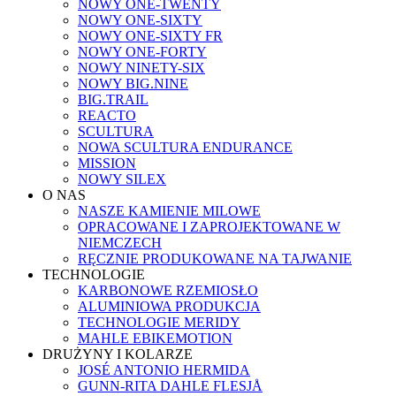
NOWY ONE-TWENTY
NOWY ONE-SIXTY
NOWY ONE-SIXTY FR
NOWY ONE-FORTY
NOWY NINETY-SIX
NOWY BIG.NINE
BIG.TRAIL
REACTO
SCULTURA
NOWA SCULTURA ENDURANCE
MISSION
NOWY SILEX
O NAS
NASZE KAMIENIE MILOWE
OPRACOWANE I ZAPROJEKTOWANE W
NIEMCZECH
RĘCZNIE PRODUKOWANE NA TAJWANIE
TECHNOLOGIE
KARBONOWE RZEMIOSŁO
ALUMINIOWA PRODUKCJA
TECHNOLOGIE MERIDY
MAHLE EBIKEMOTION
DRUŻYNY I KOLARZE
JOSÉ ANTONIO HERMIDA
GUNN-RITA DAHLE FLESJÅ