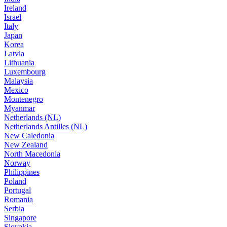
Ireland
Israel
Italy
Japan
Korea
Latvia
Lithuania
Luxembourg
Malaysia
Mexico
Montenegro
Myanmar
Netherlands (NL)
Netherlands Antilles (NL)
New Caledonia
New Zealand
North Macedonia
Norway
Philippines
Poland
Portugal
Romania
Serbia
Singapore
Slovakia