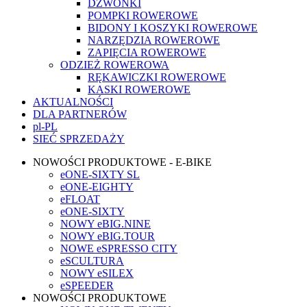
DZWONKI
POMPKI ROWEROWE
BIDONY I KOSZYKI ROWEROWE
NARZĘDZIA ROWEROWE
ZAPIĘCIA ROWEROWE
ODZIEŻ ROWEROWA
RĘKAWICZKI ROWEROWE
KASKI ROWEROWE
AKTUALNOŚCI
DLA PARTNERÓW
pl-PL
SIEĆ SPRZEDAŻY
NOWOŚCI PRODUKTOWE - E-BIKE
eONE-SIXTY SL
eONE-EIGHTY
eFLOAT
eONE-SIXTY
NOWY eBIG.NINE
NOWY eBIG.TOUR
NOWE eSPRESSO CITY
eSCULTURA
NOWY eSILEX
eSPEEDER
NOWOŚCI PRODUKTOWE