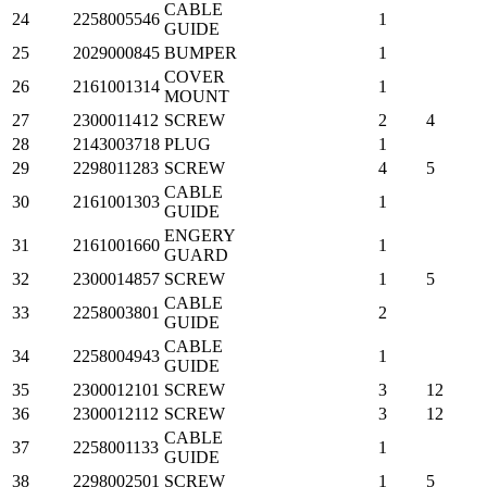
CABLE
24
2258005546
1
GUIDE
25
2029000845
BUMPER
1
COVER
26
2161001314
1
MOUNT
27
2300011412
SCREW
2
4
28
2143003718
PLUG
1
29
2298011283
SCREW
4
5
CABLE
30
2161001303
1
GUIDE
ENGERY
31
2161001660
1
GUARD
32
2300014857
SCREW
1
5
CABLE
33
2258003801
2
GUIDE
CABLE
34
2258004943
1
GUIDE
35
2300012101
SCREW
3
12
36
2300012112
SCREW
3
12
CABLE
37
2258001133
1
GUIDE
38
2298002501
SCREW
1
5