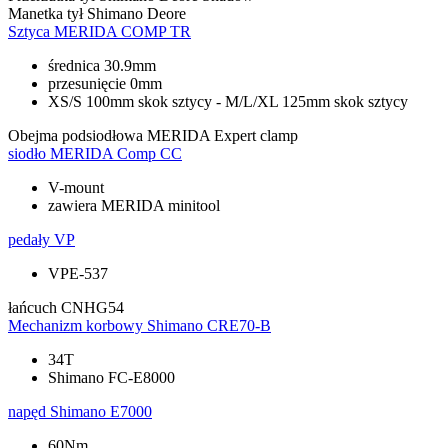
Manetka tył
Shimano Deore
Sztyca
MERIDA COMP TR
średnica 30.9mm
przesunięcie 0mm
XS/S 100mm skok sztycy - M/L/XL 125mm skok sztycy
Obejma podsiodłowa
MERIDA Expert clamp
siodło
MERIDA Comp CC
V-mount
zawiera MERIDA minitool
pedały
VP
VPE-537
łańcuch
CNHG54
Mechanizm korbowy
Shimano CRE70-B
34T
Shimano FC-E8000
napęd
Shimano E7000
60Nm