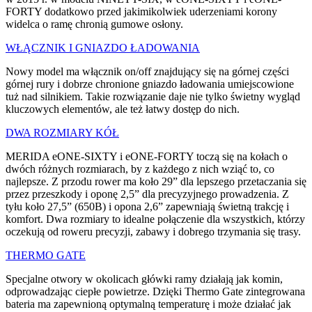
FORTY dodatkowo przed jakimikolwiek uderzeniami korony
widelca o ramę chronią gumowe osłony.
WŁĄCZNIK I GNIAZDO ŁADOWANIA
Nowy model ma włącznik on/off znajdujący się na górnej części
górnej rury i dobrze chronione gniazdo ładowania umiejscowione
tuż nad silnikiem. Takie rozwiązanie daje nie tylko świetny wygląd
kluczowych elementów, ale też łatwy dostęp do nich.
DWA ROZMIARY KÓŁ
MERIDA eONE-SIXTY i eONE-FORTY toczą się na kołach o
dwóch różnych rozmiarach, by z każdego z nich wziąć to, co
najlepsze. Z przodu rower ma koło 29” dla lepszego przetaczania się
przez przeszkody i oponę 2,5” dla precyzyjnego prowadzenia. Z
tyłu koło 27,5” (650B) i opona 2,6” zapewniają świetną trakcję i
komfort. Dwa rozmiary to idealne połączenie dla wszystkich, którzy
oczekują od roweru precyzji, zabawy i dobrego trzymania się trasy.
THERMO GATE
Specjalne otwory w okolicach główki ramy działają jak komin,
odprowadzając ciepłe powietrze. Dzięki Thermo Gate zintegrowana
bateria ma zapewnioną optymalną temperaturę i może działać jak