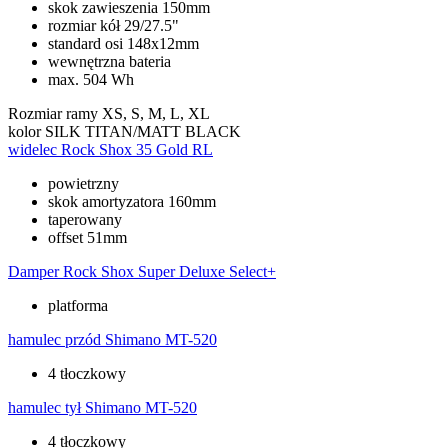
skok zawieszenia 150mm
rozmiar kół 29/27.5"
standard osi 148x12mm
wewnętrzna bateria
max. 504 Wh
Rozmiar ramy
XS, S, M, L, XL
kolor
SILK TITAN/MATT BLACK
widelec
Rock Shox 35 Gold RL
powietrzny
skok amortyzatora 160mm
taperowany
offset 51mm
Damper
Rock Shox Super Deluxe Select+
platforma
hamulec przód
Shimano MT-520
4 tłoczkowy
hamulec tył
Shimano MT-520
4 tłoczkowy