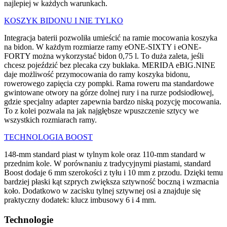
najlepiej w każdych warunkach.
KOSZYK BIDONU I NIE TYLKO
Integracja baterii pozwoliła umieścić na ramie mocowania koszyka
na bidon. W każdym rozmiarze ramy eONE-SIXTY i eONE-
FORTY można wykorzystać bidon 0,75 l. To duża zaleta, jeśli
chcesz pojeździć bez plecaka czy bukłaka. MERIDA eBIG.NINE
daje możliwość przymocowania do ramy koszyka bidonu,
rowerowego zapięcia czy pompki. Rama roweru ma standardowe
gwintowane otwory na górze dolnej rury i na rurze podsiodłowej,
gdzie specjalny adapter zapewnia bardzo niską pozycję mocowania.
To z kolei pozwala na jak najgłębsze wpuszczenie sztycy we
wszystkich rozmiarach ramy.
TECHNOLOGIA BOOST
148-mm standard piast w tylnym kole oraz 110-mm standard w
przednim kole. W porównaniu z tradycyjnymi piastami, standard
Boost dodaje 6 mm szerokości z tyłu i 10 mm z przodu. Dzięki temu
bardziej płaski kąt szprych zwiększa sztywność boczną i wzmacnia
koło. Dodatkowo w zacisku tylnej sztywnej osi a znajduje się
praktyczny dodatek: klucz imbusowy 6 i 4 mm.
Technologie