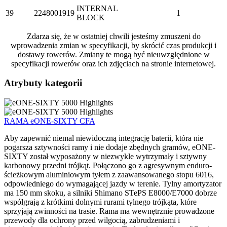
INTERNAL
39
2248001919
1
BLOCK
Zdarza się, że w ostatniej chwili jesteśmy zmuszeni do
wprowadzenia zmian w specyfikacji, by skrócić czas produkcji i
dostawy rowerów. Zmiany te mogą być nieuwzględnione w
specyfikacji rowerów oraz ich zdjęciach na stronie internetowej.
Atrybuty kategorii
RAMA eONE-SIXTY CFA
Aby zapewnić niemal niewidoczną integrację baterii, która nie
pogarsza sztywności ramy i nie dodaje zbędnych gramów, eONE-
SIXTY został wyposażony w niezwykle wytrzymały i sztywny
karbonowy przedni trójkąt. Połączono go z agresywnym enduro-
ścieżkowym aluminiowym tyłem z zaawansowanego stopu 6016,
odpowiedniego do wymagającej jazdy w terenie. Tylny amortyzator
ma 150 mm skoku, a silniki Shimano STePS E8000/E7000 dobrze
współgrają z krótkimi dolnymi rurami tylnego trójkąta, które
sprzyjają zwinności na trasie. Rama ma wewnętrznie prowadzone
przewody dla ochrony przed wilgocią, zabrudzeniami i