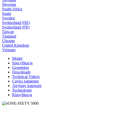
Slovenia
South Africa
Spain
Sweden
Switzerland (DE)
Switzerland (FR)
Taiwan
Thailand
Ukraine
United Kingdom
Vietnam
Model
Specyfikacja
Geometria
Downloads
Technical Videos
Części zamienne
Atrybuty kategorii
Technologie
Klasyfikacja