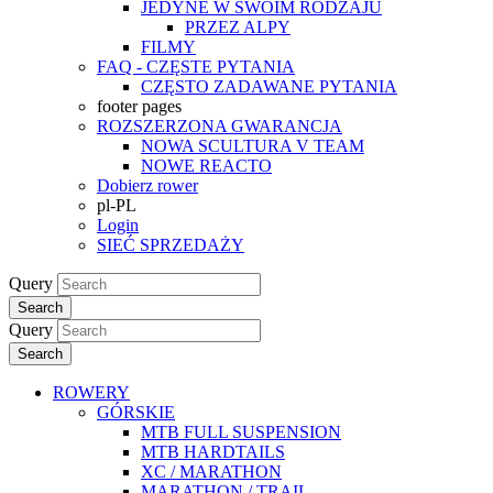
JEDYNE W SWOIM RODZAJU
PRZEZ ALPY
FILMY
FAQ - CZĘSTE PYTANIA
CZĘSTO ZADAWANE PYTANIA
footer pages
ROZSZERZONA GWARANCJA
NOWA SCULTURA V TEAM
NOWE REACTO
Dobierz rower
pl-PL
Login
SIEĆ SPRZEDAŻY
Query
Search
Query
Search
ROWERY
GÓRSKIE
MTB FULL SUSPENSION
MTB HARDTAILS
XC / MARATHON
MARATHON / TRAIL