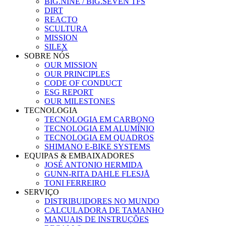
BIG.NINE / BIG.SEVEN TFS
DIRT
REACTO
SCULTURA
MISSION
SILEX
SOBRE NÓS
OUR MISSION
OUR PRINCIPLES
CODE OF CONDUCT
ESG REPORT
OUR MILESTONES
TECNOLOGIA
TECNOLOGIA EM CARBONO
TECNOLOGIA EM ALUMÍNIO
TECNOLOGIA EM QUADROS
SHIMANO E-BIKE SYSTEMS
EQUIPAS & EMBAIXADORES
JOSÉ ANTONIO HERMIDA
GUNN-RITA DAHLE FLESJÅ
TONI FERREIRO
SERVIÇO
DISTRIBUIDORES NO MUNDO
CALCULADORA DE TAMANHO
MANUAIS DE INSTRUÇÕES