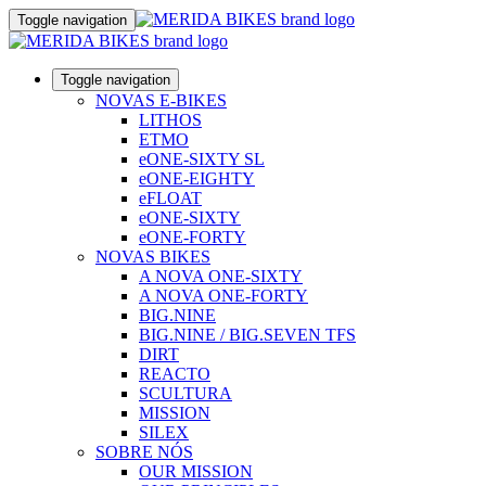
Toggle navigation
Toggle navigation
NOVAS E-BIKES
LITHOS
ETMO
eONE-SIXTY SL
eONE-EIGHTY
eFLOAT
eONE-SIXTY
eONE-FORTY
NOVAS BIKES
A NOVA ONE-SIXTY
A NOVA ONE-FORTY
BIG.NINE
BIG.NINE / BIG.SEVEN TFS
DIRT
REACTO
SCULTURA
MISSION
SILEX
SOBRE NÓS
OUR MISSION