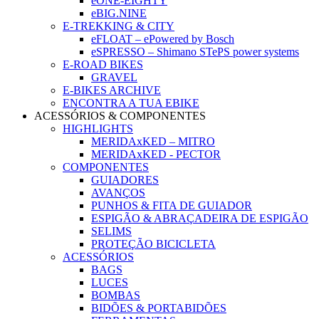
eONE-EIGHTY
eBIG.NINE
E-TREKKING & CITY
eFLOAT – ePowered by Bosch
eSPRESSO – Shimano STePS power systems
E-ROAD BIKES
GRAVEL
E-BIKES ARCHIVE
ENCONTRA A TUA EBIKE
ACESSÓRIOS & COMPONENTES
HIGHLIGHTS
MERIDAxKED – MITRO
MERIDAxKED - PECTOR
COMPONENTES
GUIADORES
AVANÇOS
PUNHOS & FITA DE GUIADOR
ESPIGÃO & ABRAÇADEIRA DE ESPIGÃO
SELIMS
PROTEÇÃO BICICLETA
ACESSÓRIOS
BAGS
LUCES
BOMBAS
BIDÕES & PORTABIDÕES