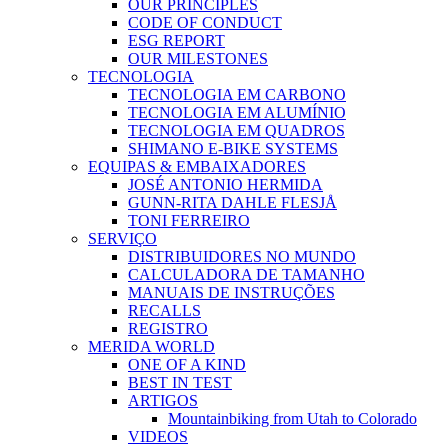
OUR PRINCIPLES
CODE OF CONDUCT
ESG REPORT
OUR MILESTONES
TECNOLOGIA
TECNOLOGIA EM CARBONO
TECNOLOGIA EM ALUMÍNIO
TECNOLOGIA EM QUADROS
SHIMANO E-BIKE SYSTEMS
EQUIPAS & EMBAIXADORES
JOSÉ ANTONIO HERMIDA
GUNN-RITA DAHLE FLESJÅ
TONI FERREIRO
SERVIÇO
DISTRIBUIDORES NO MUNDO
CALCULADORA DE TAMANHO
MANUAIS DE INSTRUÇÕES
RECALLS
REGISTRO
MERIDA WORLD
ONE OF A KIND
BEST IN TEST
ARTIGOS
Mountainbiking from Utah to Colorado
VIDEOS