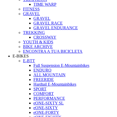
TIME WARP
FITNESS
GRAVEL
GRAVEL
GRAVEL RACE
GRAVEL ENDURANCE
TREKKING
CROSSWAY
YOUTH & KIDS
BIKE ARCHIVE
ENCONTRA A TUA BICICLETA
E-BIKES
E-BTT
Full Suspension E-Mountainbikes
ENDURO
ALL MOUNTAIN
FREERIDE
Hardtail E-Mountainbikes
SPORT
COMFORT
PERFORMANCE
eONE-SIXTY SL
eONE-SIXTY
eONE-FORTY