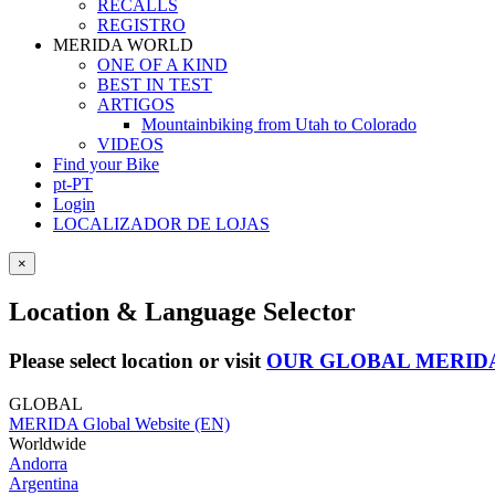
RECALLS
REGISTRO
MERIDA WORLD
ONE OF A KIND
BEST IN TEST
ARTIGOS
Mountainbiking from Utah to Colorado
VIDEOS
Find your Bike
pt-PT
Login
LOCALIZADOR DE LOJAS
×
Location & Language Selector
Please select location or visit
OUR GLOBAL MERID
GLOBAL
MERIDA Global Website (EN)
Worldwide
Andorra
Argentina