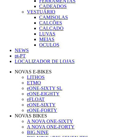
FERRAMENTAS
CADEADOS
VESTUÁRIO
CAMISOLAS
CALÇÕES
CALÇADO
LUVAS
MEIAS
OCULOS
NEWS
pt-PT
LOCALIZADOR DE LOJAS
NOVAS E-BIKES
LITHOS
ETMO
eONE-SIXTY SL
eONE-EIGHTY
eFLOAT
eONE-SIXTY
eONE-FORTY
NOVAS BIKES
A NOVA ONE-SIXTY
A NOVA ONE-FORTY
BIG.NINE