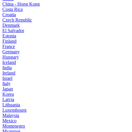
China - Hong Kong
Costa Rica
Croatia
Czech Republic
Denmark
El Salvador
Estonia
Finland
France
Germany
Hungary
Iceland
India
Ireland
Israel
Italy
Japan
Korea
Latvia
Lithuania
Luxembourg
Malaysia
Mexico
Montenegro
Myanmar