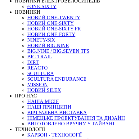
НОВИНКИ ЕЛЕКТРОВЕЛОСИПЕДІВ
eONE-SIXTY
НОВИНКИ
НОВИЙ ONE-TWENTY
НОВИЙ ONE-SIXTY
НОВИЙ ONE-SIXTY FR
НОВИЙ ONE-FORTY
NINETY-SIX
НОВИЙ BIG.NINE
BIG.NINE / BIG.SEVEN TFS
BIG.TRAIL
DIRT
REACTO
SCULTURA
SCULTURA ENDURANCE
MISSION
НОВИЙ SILEX
ПРО НАС
НАША МICIЯ
НАШI ПРИНЦИПИ
ВIРТУАЛЬНА ВИСТАВКА
НІМЕЦЬКЕ ПРОЕКТУВАННЯ ТА ДИЗАЙН
ВИГОТОВЛЕНО ВРУЧНУ У ТАЙВАНІ
ТЕХНОЛОГІЇ
КАРБОН - ТЕХНОЛОГІЇ