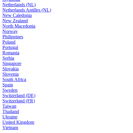
Netherlands (NL)
Netherlands Antilles (NL)
New Caledonia
New Zealand
North Macedonia
Norway
Philippines
Poland
Portugal
Romania
Serbia
Singapore
Slovakia
Slovenia
South Africa
Spain
Sweden
Switzerland (DE)
Switzerland (FR)
Taiwan
Thailand
Ukraine
United Kingdom
Vietnam