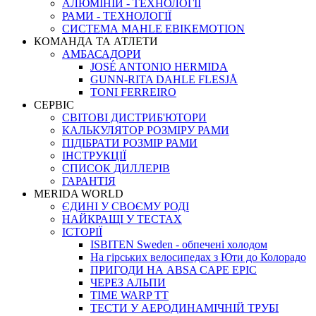
АЛЮМІНІЙ - ТЕХНОЛОГІЇ
РАМИ - ТЕХНОЛОГІЇ
СИСТЕМА MAHLE EBIKEMOTION
КОМАНДА ТА АТЛЕТИ
АМБАСАДОРИ
JOSÉ ANTONIO HERMIDA
GUNN-RITA DAHLE FLESJÅ
TONI FERREIRO
СЕРВІС
СВІТОВІ ДИСТРИБ'ЮТОРИ
КАЛЬКУЛЯТОР РОЗМIРУ РАМИ
ПІДІБРАТИ РОЗМІР РАМИ
IНСТРУКЦIЇ
СПИСОК ДИЛЛЕРІВ
ГАРАНТIЯ
MERIDA WORLD
ЄДИНI У СВОЄМУ РОДI
НАЙКРАЩІ У ТЕСТАХ
ІСТОРІЇ
ISBITEN Sweden - обпечені холодом
На гірських велосипедах з Юти до Колорадо
ПРИГОДИ НА ABSA CAPE EPIC
ЧЕРЕЗ АЛЬПИ
TIME WARP TT
ТЕСТИ У АЕРОДИНАМІЧНІЙ ТРУБІ