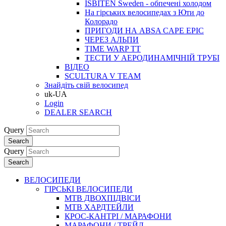
ISBITEN Sweden - обпечені холодом
На гірських велосипедах з Юти до
Колорадо
ПРИГОДИ НА ABSA CAPE EPIC
ЧЕРЕЗ АЛЬПИ
TIME WARP TT
ТЕСТИ У АЕРОДИНАМІЧНІЙ ТРУБІ
ВІДЕО
SCULTURA V TEAM
Знайдіть свій велосипед
uk-UA
Login
DEALER SEARCH
Query
Search
Query
Search
ВЕЛОСИПЕДИ
ГІРСЬКІ ВЕЛОСИПЕДИ
MTB ДВОХПIДВIСИ
MTB ХАРДТЕЙЛИ
КРОС-КАНТРI / МАРАФОНИ
МАРАФОНИ / ТРЕЙЛ