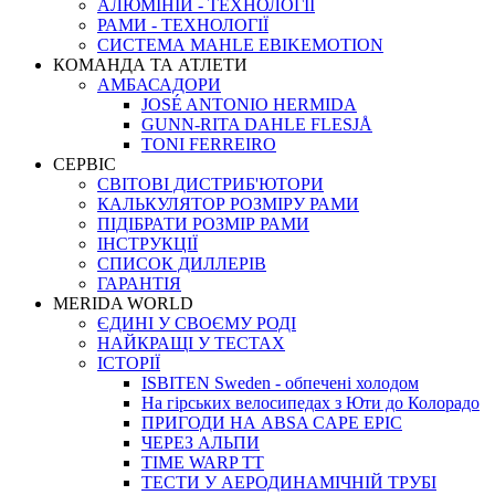
АЛЮМІНІЙ - ТЕХНОЛОГІЇ
РАМИ - ТЕХНОЛОГІЇ
СИСТЕМА MAHLE EBIKEMOTION
КОМАНДА ТА АТЛЕТИ
АМБАСАДОРИ
JOSÉ ANTONIO HERMIDA
GUNN-RITA DAHLE FLESJÅ
TONI FERREIRO
СЕРВІС
СВІТОВІ ДИСТРИБ'ЮТОРИ
КАЛЬКУЛЯТОР РОЗМIРУ РАМИ
ПІДІБРАТИ РОЗМІР РАМИ
IНСТРУКЦIЇ
СПИСОК ДИЛЛЕРІВ
ГАРАНТIЯ
MERIDA WORLD
ЄДИНI У СВОЄМУ РОДI
НАЙКРАЩІ У ТЕСТАХ
ІСТОРІЇ
ISBITEN Sweden - обпечені холодом
На гірських велосипедах з Юти до Колорадо
ПРИГОДИ НА ABSA CAPE EPIC
ЧЕРЕЗ АЛЬПИ
TIME WARP TT
ТЕСТИ У АЕРОДИНАМІЧНІЙ ТРУБІ