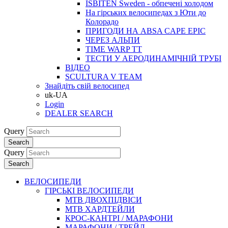
ISBITEN Sweden - обпечені холодом
На гірських велосипедах з Юти до
Колорадо
ПРИГОДИ НА ABSA CAPE EPIC
ЧЕРЕЗ АЛЬПИ
TIME WARP TT
ТЕСТИ У АЕРОДИНАМІЧНІЙ ТРУБІ
ВІДЕО
SCULTURA V TEAM
Знайдіть свій велосипед
uk-UA
Login
DEALER SEARCH
Query
Search
Query
Search
ВЕЛОСИПЕДИ
ГІРСЬКІ ВЕЛОСИПЕДИ
MTB ДВОХПIДВIСИ
MTB ХАРДТЕЙЛИ
КРОС-КАНТРI / МАРАФОНИ
МАРАФОНИ / ТРЕЙЛ