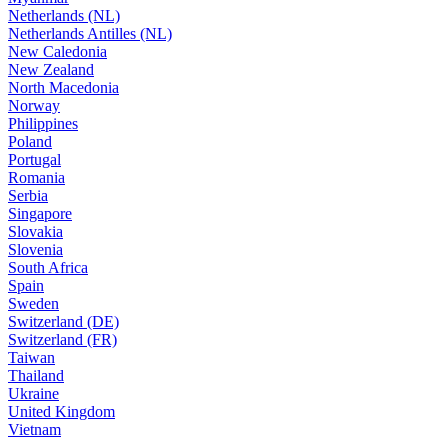
Netherlands (NL)
Netherlands Antilles (NL)
New Caledonia
New Zealand
North Macedonia
Norway
Philippines
Poland
Portugal
Romania
Serbia
Singapore
Slovakia
Slovenia
South Africa
Spain
Sweden
Switzerland (DE)
Switzerland (FR)
Taiwan
Thailand
Ukraine
United Kingdom
Vietnam