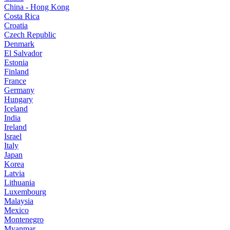
China - Hong Kong
Costa Rica
Croatia
Czech Republic
Denmark
El Salvador
Estonia
Finland
France
Germany
Hungary
Iceland
India
Ireland
Israel
Italy
Japan
Korea
Latvia
Lithuania
Luxembourg
Malaysia
Mexico
Montenegro
Myanmar