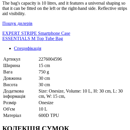
The bag's capacity is 10 litres, and it features a universal shaping so
that it can be fitted on the left or the right-hand side. Reflective strips
aid visibility.
Пошук дилерів
EXPERT STRIPE Smartphone Case
ESSENTIALS M Top Tube Bag
Специфікація
Артикул
2276004596
Ширина
15 cm
Вага
750 g
Довжина
30 cm
Висота
30 cm
Додаткова
Size: Onesize, Volume: 10 L, H: 30 cm, L: 30
інформація
cm, W: 15 cm,
Розмір
Onesize
Об'єм
10 L
Матеріал
600D TPU
КОЛЕКЦІЯ СУМОК