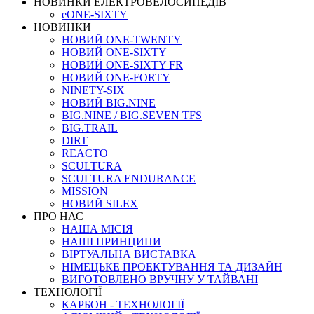
НОВИНКИ ЕЛЕКТРОВЕЛОСИПЕДІВ
eONE-SIXTY
НОВИНКИ
НОВИЙ ONE-TWENTY
НОВИЙ ONE-SIXTY
НОВИЙ ONE-SIXTY FR
НОВИЙ ONE-FORTY
NINETY-SIX
НОВИЙ BIG.NINE
BIG.NINE / BIG.SEVEN TFS
BIG.TRAIL
DIRT
REACTO
SCULTURA
SCULTURA ENDURANCE
MISSION
НОВИЙ SILEX
ПРО НАС
НАША МICIЯ
НАШI ПРИНЦИПИ
ВIРТУАЛЬНА ВИСТАВКА
НІМЕЦЬКЕ ПРОЕКТУВАННЯ ТА ДИЗАЙН
ВИГОТОВЛЕНО ВРУЧНУ У ТАЙВАНІ
ТЕХНОЛОГІЇ
КАРБОН - ТЕХНОЛОГІЇ