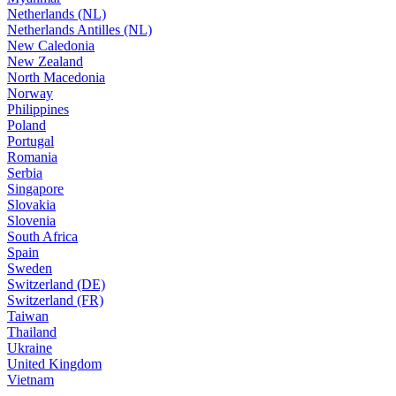
Netherlands (NL)
Netherlands Antilles (NL)
New Caledonia
New Zealand
North Macedonia
Norway
Philippines
Poland
Portugal
Romania
Serbia
Singapore
Slovakia
Slovenia
South Africa
Spain
Sweden
Switzerland (DE)
Switzerland (FR)
Taiwan
Thailand
Ukraine
United Kingdom
Vietnam