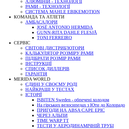
АЛЮМІНІЙ - ТЕХНОЛОГІЇ
РАМИ - ТЕХНОЛОГІЇ
СИСТЕМА MAHLE EBIKEMOTION
КОМАНДА ТА АТЛЕТИ
АМБАСАДОРИ
JOSÉ ANTONIO HERMIDA
GUNN-RITA DAHLE FLESJÅ
TONI FERREIRO
СЕРВІС
СВІТОВІ ДИСТРИБ'ЮТОРИ
КАЛЬКУЛЯТОР РОЗМIРУ РАМИ
ПІДІБРАТИ РОЗМІР РАМИ
IНСТРУКЦIЇ
СПИСОК ДИЛЛЕРІВ
ГАРАНТIЯ
MERIDA WORLD
ЄДИНI У СВОЄМУ РОДI
НАЙКРАЩІ У ТЕСТАХ
ІСТОРІЇ
ISBITEN Sweden - обпечені холодом
На гірських велосипедах з Юти до Колорадо
ПРИГОДИ НА ABSA CAPE EPIC
ЧЕРЕЗ АЛЬПИ
TIME WARP TT
ТЕСТИ У АЕРОДИНАМІЧНІЙ ТРУБІ