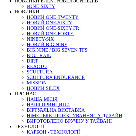
НОВИНКИ ЕЛЕКТРОВЕЛОСИПЕДІВ
eONE-SIXTY
НОВИНКИ
НОВИЙ ONE-TWENTY
НОВИЙ ONE-SIXTY
НОВИЙ ONE-SIXTY FR
НОВИЙ ONE-FORTY
NINETY-SIX
НОВИЙ BIG.NINE
BIG.NINE / BIG.SEVEN TFS
BIG.TRAIL
DIRT
REACTO
SCULTURA
SCULTURA ENDURANCE
MISSION
НОВИЙ SILEX
ПРО НАС
НАША МICIЯ
НАШI ПРИНЦИПИ
ВIРТУАЛЬНА ВИСТАВКА
НІМЕЦЬКЕ ПРОЕКТУВАННЯ ТА ДИЗАЙН
ВИГОТОВЛЕНО ВРУЧНУ У ТАЙВАНІ
ТЕХНОЛОГІЇ
КАРБОН - ТЕХНОЛОГІЇ