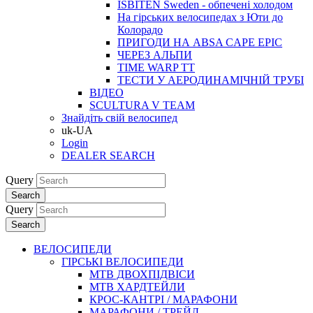
ISBITEN Sweden - обпечені холодом
На гірських велосипедах з Юти до
Колорадо
ПРИГОДИ НА ABSA CAPE EPIC
ЧЕРЕЗ АЛЬПИ
TIME WARP TT
ТЕСТИ У АЕРОДИНАМІЧНІЙ ТРУБІ
ВІДЕО
SCULTURA V TEAM
Знайдіть свій велосипед
uk-UA
Login
DEALER SEARCH
Query
Search
Query
Search
ВЕЛОСИПЕДИ
ГІРСЬКІ ВЕЛОСИПЕДИ
MTB ДВОХПIДВIСИ
MTB ХАРДТЕЙЛИ
КРОС-КАНТРI / МАРАФОНИ
МАРАФОНИ / ТРЕЙЛ