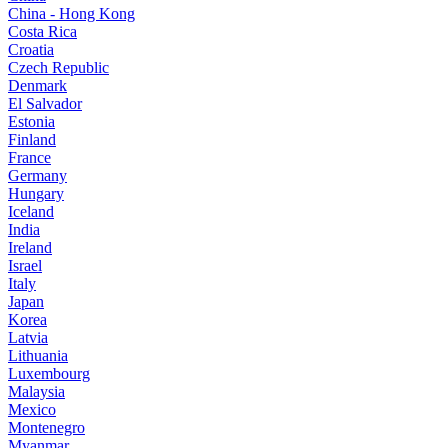
China - Hong Kong
Costa Rica
Croatia
Czech Republic
Denmark
El Salvador
Estonia
Finland
France
Germany
Hungary
Iceland
India
Ireland
Israel
Italy
Japan
Korea
Latvia
Lithuania
Luxembourg
Malaysia
Mexico
Montenegro
Myanmar