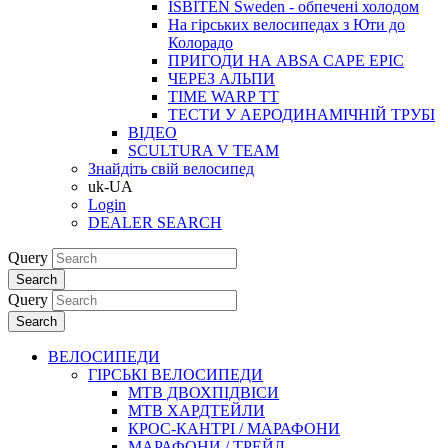
ISBITEN Sweden - обпечені холодом
На гірських велосипедах з Юти до
Колорадо
ПРИГОДИ НА ABSA CAPE EPIC
ЧЕРЕЗ АЛЬПИ
TIME WARP TT
ТЕСТИ У АЕРОДИНАМІЧНІЙ ТРУБІ
ВІДЕО
SCULTURA V TEAM
Знайдіть свій велосипед
uk-UA
Login
DEALER SEARCH
Query
Search
Query
Search
ВЕЛОСИПЕДИ
ГІРСЬКІ ВЕЛОСИПЕДИ
MTB ДВОХПIДВIСИ
MTB ХАРДТЕЙЛИ
КРОС-КАНТРI / МАРАФОНИ
МАРАФОНИ / ТРЕЙЛ