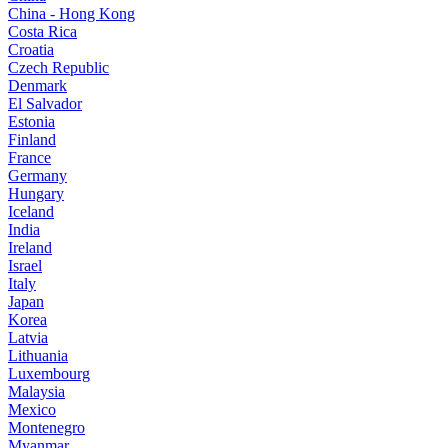
China - Hong Kong
Costa Rica
Croatia
Czech Republic
Denmark
El Salvador
Estonia
Finland
France
Germany
Hungary
Iceland
India
Ireland
Israel
Italy
Japan
Korea
Latvia
Lithuania
Luxembourg
Malaysia
Mexico
Montenegro
Myanmar