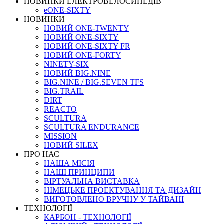
НОВИНКИ ЕЛЕКТРОВЕЛОСИПЕДІВ
eONE-SIXTY
НОВИНКИ
НОВИЙ ONE-TWENTY
НОВИЙ ONE-SIXTY
НОВИЙ ONE-SIXTY FR
НОВИЙ ONE-FORTY
NINETY-SIX
НОВИЙ BIG.NINE
BIG.NINE / BIG.SEVEN TFS
BIG.TRAIL
DIRT
REACTO
SCULTURA
SCULTURA ENDURANCE
MISSION
НОВИЙ SILEX
ПРО НАС
НАША МICIЯ
НАШI ПРИНЦИПИ
ВIРТУАЛЬНА ВИСТАВКА
НІМЕЦЬКЕ ПРОЕКТУВАННЯ ТА ДИЗАЙН
ВИГОТОВЛЕНО ВРУЧНУ У ТАЙВАНІ
ТЕХНОЛОГІЇ
КАРБОН - ТЕХНОЛОГІЇ