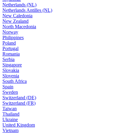
Netherlands (NL)
Netherlands Antilles (NL)
New Caledonia
New Zealand
North Macedonia
Norway
Philippines
Poland
Portugal
Romania
Serbia
Singapore
Slovakia
Slovenia
South Africa
Spain
Sweden
Switzerland (DE)
Switzerland (FR)
Taiwan
Thailand
Ukraine
United Kingdom
Vietnam