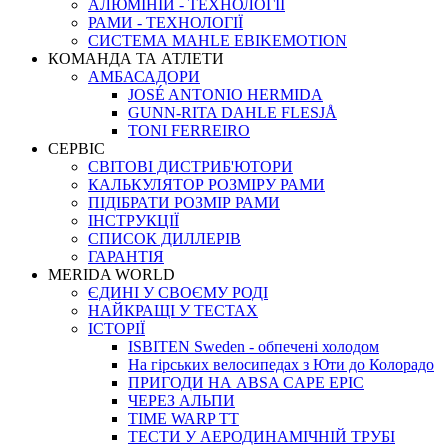
АЛЮМІНІЙ - ТЕХНОЛОГІЇ
РАМИ - ТЕХНОЛОГІЇ
СИСТЕМА MAHLE EBIKEMOTION
КОМАНДА ТА АТЛЕТИ
АМБАСАДОРИ
JOSÉ ANTONIO HERMIDA
GUNN-RITA DAHLE FLESJÅ
TONI FERREIRO
СЕРВІС
СВІТОВІ ДИСТРИБ'ЮТОРИ
КАЛЬКУЛЯТОР РОЗМIРУ РАМИ
ПІДІБРАТИ РОЗМІР РАМИ
IНСТРУКЦIЇ
СПИСОК ДИЛЛЕРІВ
ГАРАНТIЯ
MERIDA WORLD
ЄДИНI У СВОЄМУ РОДI
НАЙКРАЩІ У ТЕСТАХ
ІСТОРІЇ
ISBITEN Sweden - обпечені холодом
На гірських велосипедах з Юти до Колорадо
ПРИГОДИ НА ABSA CAPE EPIC
ЧЕРЕЗ АЛЬПИ
TIME WARP TT
ТЕСТИ У АЕРОДИНАМІЧНІЙ ТРУБІ