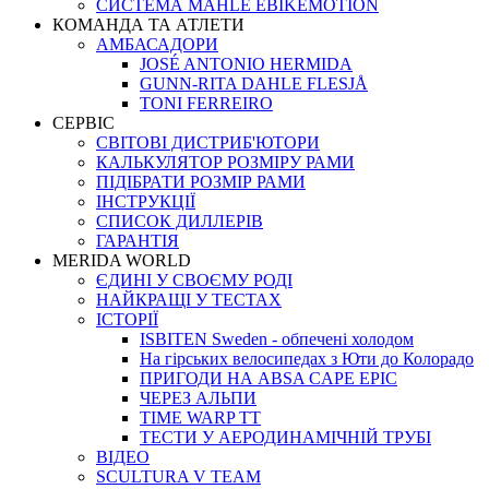
СИСТЕМА MAHLE EBIKEMOTION
КОМАНДА ТА АТЛЕТИ
АМБАСАДОРИ
JOSÉ ANTONIO HERMIDA
GUNN-RITA DAHLE FLESJÅ
TONI FERREIRO
СЕРВІС
СВІТОВІ ДИСТРИБ'ЮТОРИ
КАЛЬКУЛЯТОР РОЗМIРУ РАМИ
ПІДІБРАТИ РОЗМІР РАМИ
IНСТРУКЦIЇ
СПИСОК ДИЛЛЕРІВ
ГАРАНТIЯ
MERIDA WORLD
ЄДИНI У СВОЄМУ РОДI
НАЙКРАЩІ У ТЕСТАХ
ІСТОРІЇ
ISBITEN Sweden - обпечені холодом
На гірських велосипедах з Юти до Колорадо
ПРИГОДИ НА ABSA CAPE EPIC
ЧЕРЕЗ АЛЬПИ
TIME WARP TT
ТЕСТИ У АЕРОДИНАМІЧНІЙ ТРУБІ
ВІДЕО
SCULTURA V TEAM