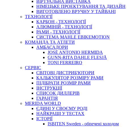
ВIРТУАЛЬНА ВИСТАВКА
НІМЕЦЬКЕ ПРОЕКТУВАННЯ ТА ДИЗАЙН
ВИГОТОВЛЕНО ВРУЧНУ У ТАЙВАНІ
ТЕХНОЛОГІЇ
КАРБОН - ТЕХНОЛОГІЇ
АЛЮМІНІЙ - ТЕХНОЛОГІЇ
РАМИ - ТЕХНОЛОГІЇ
СИСТЕМА MAHLE EBIKEMOTION
КОМАНДА ТА АТЛЕТИ
АМБАСАДОРИ
JOSÉ ANTONIO HERMIDA
GUNN-RITA DAHLE FLESJÅ
TONI FERREIRO
СЕРВІС
СВІТОВІ ДИСТРИБ'ЮТОРИ
КАЛЬКУЛЯТОР РОЗМIРУ РАМИ
ПІДІБРАТИ РОЗМІР РАМИ
IНСТРУКЦIЇ
СПИСОК ДИЛЛЕРІВ
ГАРАНТIЯ
MERIDA WORLD
ЄДИНI У СВОЄМУ РОДI
НАЙКРАЩІ У ТЕСТАХ
ІСТОРІЇ
ISBITEN Sweden - обпечені холодом