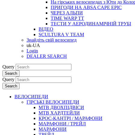
На гірських велосипедах з Юти до Коло
ПРИГОДИ НА ABSA CAPE EPIC
ЧЕРЕЗ АЛЬПИ
TIME WARP TT
ТЕСТИ У АЕРОДИНАМІЧНІЙ ТРУБІ
ВІДЕО
SCULTURA V TEAM
Знайдіть свій велосипед
uk-UA
Login
DEALER SEARCH
Query
Search
Query
Search
ВЕЛОСИПЕДИ
ГІРСЬКІ ВЕЛОСИПЕДИ
MTB ДВОХПIДВIСИ
MTB ХАРДТЕЙЛИ
КРОС-КАНТРI / МАРАФОНИ
МАРАФОНИ / ТРЕЙЛ
МАРАФОНИ
ТРЕЙЛ