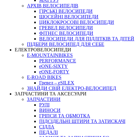
MATTS J
АРХIВ ВЕЛОСИПЕДIВ
ГІРСЬКІ ВЕЛОСИПЕДИ
ШОСЕЙНІ ВЕЛОСИПЕДИ
ЦИКЛОКРОСОВІ ВЕЛОСИПЕДИ
ГРЕВЕЛ ВЕЛОСИПЕДИ
ФІТНЕС ВЕЛОСИПЕДИ
ВЕЛОСИПЕДИ ДЛЯ ПІДЛІТКІВ ТА ДІТЕЙ
ПIДБЕРИ ВЕЛОСИПЕД ДЛЯ СЕБЕ
ЕЛЕКТРОВЕЛОСИПЕДИ
E-MOUNTAINBIKES
PERFORMANCE
eONE-SIXTY
eONE-FORTY
E-ROAD BIKES
Гревел – eSILEX
ЗНАЙДИ СВІЙ ЕЛЕКТРО-ВЕЛОСИПЕД
ЗАПЧАСТИНИ ТА АКСЕСУАРИ
ЗАПЧАСТИНИ
РУЛІ
ВИНОСИ
ГРІПСИ ТА ОБМОТКА
ПІДСІДЕЛЬНІ ШТИРИ ТА ЗАТИСКАЧІ
СІДЛА
ПЕДАЛІ