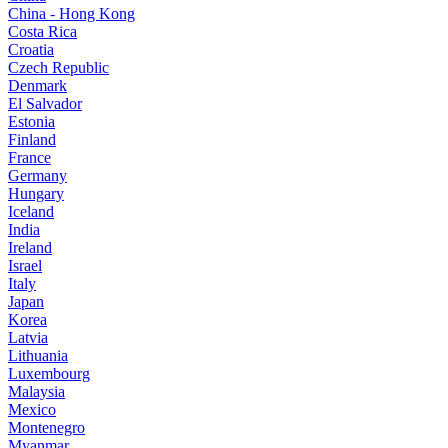
China - Hong Kong
Costa Rica
Croatia
Czech Republic
Denmark
El Salvador
Estonia
Finland
France
Germany
Hungary
Iceland
India
Ireland
Israel
Italy
Japan
Korea
Latvia
Lithuania
Luxembourg
Malaysia
Mexico
Montenegro
Myanmar