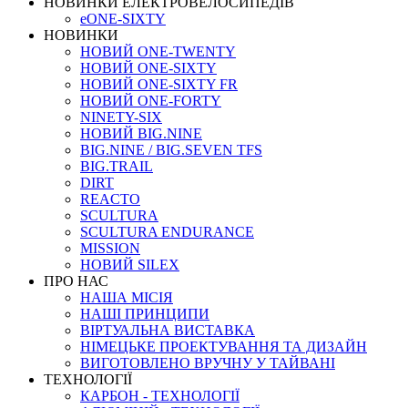
НОВИНКИ ЕЛЕКТРОВЕЛОСИПЕДІВ
eONE-SIXTY
НОВИНКИ
НОВИЙ ONE-TWENTY
НОВИЙ ONE-SIXTY
НОВИЙ ONE-SIXTY FR
НОВИЙ ONE-FORTY
NINETY-SIX
НОВИЙ BIG.NINE
BIG.NINE / BIG.SEVEN TFS
BIG.TRAIL
DIRT
REACTO
SCULTURA
SCULTURA ENDURANCE
MISSION
НОВИЙ SILEX
ПРО НАС
НАША МICIЯ
НАШI ПРИНЦИПИ
ВIРТУАЛЬНА ВИСТАВКА
НІМЕЦЬКЕ ПРОЕКТУВАННЯ ТА ДИЗАЙН
ВИГОТОВЛЕНО ВРУЧНУ У ТАЙВАНІ
ТЕХНОЛОГІЇ
КАРБОН - ТЕХНОЛОГІЇ