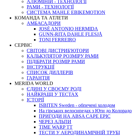
АЛЮМІНІЙ - ТЕХНОЛОГІЇ
РАМИ - ТЕХНОЛОГІЇ
СИСТЕМА MAHLE EBIKEMOTION
КОМАНДА ТА АТЛЕТИ
АМБАСАДОРИ
JOSÉ ANTONIO HERMIDA
GUNN-RITA DAHLE FLESJÅ
TONI FERREIRO
СЕРВІС
СВІТОВІ ДИСТРИБ'ЮТОРИ
КАЛЬКУЛЯТОР РОЗМIРУ РАМИ
ПІДІБРАТИ РОЗМІР РАМИ
IНСТРУКЦIЇ
СПИСОК ДИЛЛЕРІВ
ГАРАНТIЯ
MERIDA WORLD
ЄДИНI У СВОЄМУ РОДI
НАЙКРАЩІ У ТЕСТАХ
ІСТОРІЇ
ISBITEN Sweden - обпечені холодом
На гірських велосипедах з Юти до Колорадо
ПРИГОДИ НА ABSA CAPE EPIC
ЧЕРЕЗ АЛЬПИ
TIME WARP TT
ТЕСТИ У АЕРОДИНАМІЧНІЙ ТРУБІ