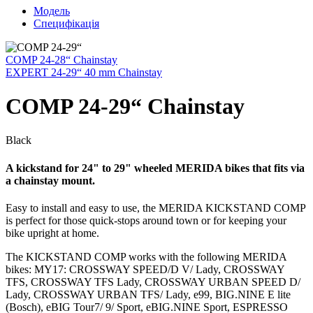
Модель
Специфікація
COMP 24-28“ Chainstay
EXPERT 24-29“ 40 mm Chainstay
COMP 24-29“ Chainstay
Black
A kickstand for 24" to 29" wheeled MERIDA bikes that fits via
a chainstay mount.
Easy to install and easy to use, the MERIDA KICKSTAND COMP
is perfect for those quick-stops around town or for keeping your
bike upright at home.
The KICKSTAND COMP works with the following MERIDA
bikes: MY17: CROSSWAY SPEED/D V/ Lady, CROSSWAY
TFS, CROSSWAY TFS Lady, CROSSWAY URBAN SPEED D/
Lady, CROSSWAY URBAN TFS/ Lady, e99, BIG.NINE E lite
(Bosch), eBIG Tour7/ 9/ Sport, eBIG.NINE Sport, ESPRESSO