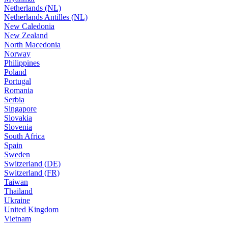
Netherlands (NL)
Netherlands Antilles (NL)
New Caledonia
New Zealand
North Macedonia
Norway
Philippines
Poland
Portugal
Romania
Serbia
Singapore
Slovakia
Slovenia
South Africa
Spain
Sweden
Switzerland (DE)
Switzerland (FR)
Taiwan
Thailand
Ukraine
United Kingdom
Vietnam