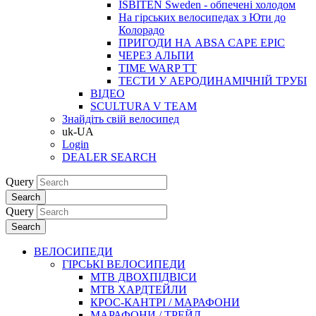
ISBITEN Sweden - обпечені холодом
На гірських велосипедах з Юти до
Колорадо
ПРИГОДИ НА ABSA CAPE EPIC
ЧЕРЕЗ АЛЬПИ
TIME WARP TT
ТЕСТИ У АЕРОДИНАМІЧНІЙ ТРУБІ
ВІДЕО
SCULTURA V TEAM
Знайдіть свій велосипед
uk-UA
Login
DEALER SEARCH
Query
Search
Query
Search
ВЕЛОСИПЕДИ
ГІРСЬКІ ВЕЛОСИПЕДИ
MTB ДВОХПIДВIСИ
MTB ХАРДТЕЙЛИ
КРОС-КАНТРI / МАРАФОНИ
МАРАФОНИ / ТРЕЙЛ