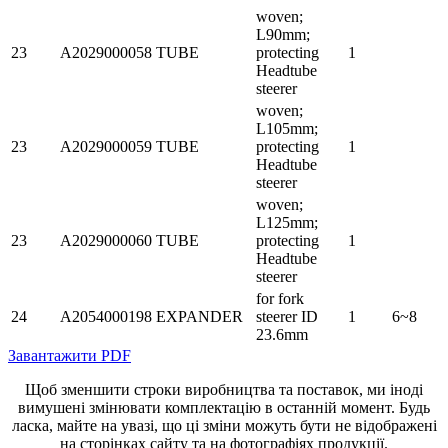
woven;
L90mm;
23
A2029000058
TUBE
protecting
1
Headtube
steerer
woven;
L105mm;
23
A2029000059
TUBE
protecting
1
Headtube
steerer
woven;
L125mm;
23
A2029000060
TUBE
protecting
1
Headtube
steerer
for fork
24
A2054000198
EXPANDER
steerer ID
1
6~8
23.6mm
Завантажити PDF
Щоб зменшити строки виробництва та поставок, ми іноді
вимушені змінювати комплектацію в останній момент. Будь
ласка, майте на увазі, що ці зміни можуть бути не відображені
на сторінках сайту та на фотографіях продукції.