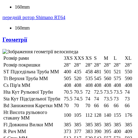
160mm
передній ротор
Shimano RT64
160mm
Геометрії
Розмір рами
3XS
XXS
XS
S
M
L
XL
Розмір покришки
28"
28"
28"
28"
28"
28"
28"
ST Підседільна Труба ММ
400
435
458
481
501
521
550
Tt Верхня Труба ММ
505
520
535
545
560
575
590
Cs Пір'я ММ
408
408
408
408
408
408
408
Hta Кут Рульової Труби
70.5
70.5
72
72.5
73.5
73.5
74
Sta Кут Підсідельної Труби
75.5
74.5
74
74
73.5
73
73
Bd Заниження Каретки ММ
70
70
70
66
66
66
66
Ht Висота рульового
100
105
112
128
140
155
176
стакану ММ
Fl Довжина Вилки ММ
385
385
385
385
385
385
385
R Рич ММ
373
377
383
390
395
400
409