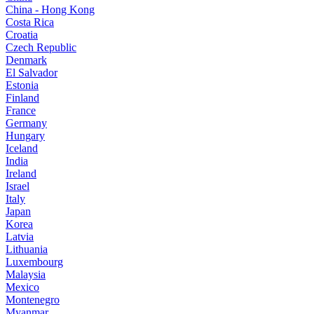
China - Hong Kong
Costa Rica
Croatia
Czech Republic
Denmark
El Salvador
Estonia
Finland
France
Germany
Hungary
Iceland
India
Ireland
Israel
Italy
Japan
Korea
Latvia
Lithuania
Luxembourg
Malaysia
Mexico
Montenegro
Myanmar