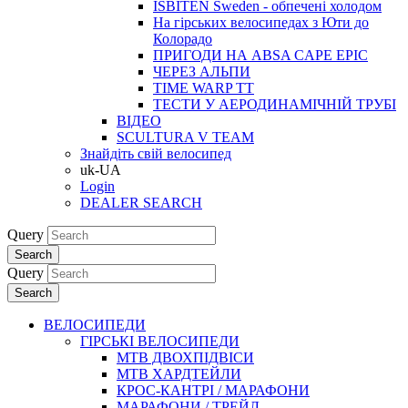
ISBITEN Sweden - обпечені холодом
На гірських велосипедах з Юти до
Колорадо
ПРИГОДИ НА ABSA CAPE EPIC
ЧЕРЕЗ АЛЬПИ
TIME WARP TT
ТЕСТИ У АЕРОДИНАМІЧНІЙ ТРУБІ
ВІДЕО
SCULTURA V TEAM
Знайдіть свій велосипед
uk-UA
Login
DEALER SEARCH
Query
Search
Query
Search
ВЕЛОСИПЕДИ
ГІРСЬКІ ВЕЛОСИПЕДИ
MTB ДВОХПIДВIСИ
MTB ХАРДТЕЙЛИ
КРОС-КАНТРI / МАРАФОНИ
МАРАФОНИ / ТРЕЙЛ