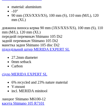
material: aluminium
-10°
90 mm (3XS/XXS/XS), 100 mm (S), 110 mm (M/L), 120
mm (XL)
довжина виноса керма
90 mm (3XS/XXS/XS), 100 mm (S), 110
mm (M/L), 120 mm (XL)
передній перемикач
Shimano 105 Di2
задній перемикач
Shimano 105 Di2
манетка задня
Shimano 105 disc Di2
підседільний штир
MERIDA EXPERT SL
27.2mm diameter
0mm setback
Carbon
сідло
MERIDA EXPERT SL
6% recycled and 23% nature material
V-mount
incl. MERIDA minitool
ланцюг
Shimano M6100-12
касета
Shimano 105 R7101