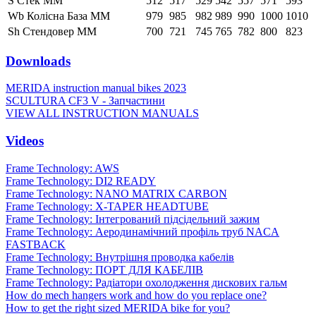
S Стек ММ
512
517
529
542
557
571
593
Wb Колісна База ММ
979
985
982
989
990
1000
1010
Sh Стендовер ММ
700
721
745
765
782
800
823
Downloads
MERIDA instruction manual bikes 2023
SCULTURA CF3 V - Запчастини
VIEW ALL INSTRUCTION MANUALS
Videos
Frame Technology: AWS
Frame Technology: DI2 READY
Frame Technology: NANO MATRIX CARBON
Frame Technology: X-TAPER HEADTUBE
Frame Technology: Інтегрований підсідельний зажим
Frame Technology: Аеродинамічний профіль труб NACA
FASTBACK
Frame Technology: Внутрішня проводка кабелів
Frame Technology: ПОРТ ДЛЯ КАБЕЛІВ
Frame Technology: Радіатори охолодження дискових гальм
How do mech hangers work and how do you replace one?
How to get the right sized MERIDA bike for you?