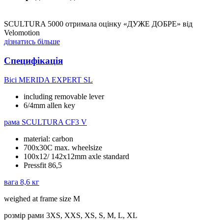
SCULTURA 5000 отримала оцінку «ДУЖЕ ДОБРЕ» від
Velomotion
дізнатись більше
Специфікація
Вісі
MERIDA EXPERT SL
including removable lever
6/4mm allen key
рама
SCULTURA CF3 V
material: carbon
700x30C max. wheelsize
100x12/ 142x12mm axle standard
Pressfit 86,5
вага
8,6 кг
weighed at frame size M
розмір рами
3XS, XXS, XS, S, M, L, XL