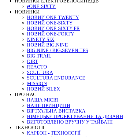
НОВИНКИ ЕЛЕКТРОВЕЛОСИПЕДІВ
eONE-SIXTY
НОВИНКИ
НОВИЙ ONE-TWENTY
НОВИЙ ONE-SIXTY
НОВИЙ ONE-SIXTY FR
НОВИЙ ONE-FORTY
NINETY-SIX
НОВИЙ BIG.NINE
BIG.NINE / BIG.SEVEN TFS
BIG.TRAIL
DIRT
REACTO
SCULTURA
SCULTURA ENDURANCE
MISSION
НОВИЙ SILEX
ПРО НАС
НАША МICIЯ
НАШI ПРИНЦИПИ
ВIРТУАЛЬНА ВИСТАВКА
НІМЕЦЬКЕ ПРОЕКТУВАННЯ ТА ДИЗАЙН
ВИГОТОВЛЕНО ВРУЧНУ У ТАЙВАНІ
ТЕХНОЛОГІЇ
КАРБОН - ТЕХНОЛОГІЇ