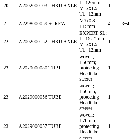
L=120mm
20
A2002000103
THRU AXLE
1
M12x1.5
TL=12mm
M5x0.8
21
A2298000059
SCREW
4
3~4
L15mm
EXPERT SL;
L=162.5mm
22
A2002000152
THRU AXLE
1
M12x1.5
TL=12mm
woven;
L50mm;
23
A2029000080
TUBE
protecting
1
Headtube
steerer
woven;
L60mm;
23
A2029000056
TUBE
protecting
1
Headtube
steerer
woven;
L70mm;
23
A2029000057
TUBE
protecting
1
Headtube
steerer