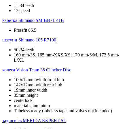
11-34 teeth
12 speed
каретка
Shimano SM-BB71-41B
Pressfit 86.5
шатуни
Shimano 105 R7100
50-34 teeth
160 mm-3S, 165 mm-XXS/XS, 170 mm-S/M, 172.5 mm-
L/XL
колеса
Vision Team 35 Clincher Disc
100x12mm width front hub
142x12mm width rear hub
19mm inner width
35mm height
centerlock
material: aluminium
Tubeless ready (tubeless tape and valves not included)
задня вісь
MERIDA EXPERT SL