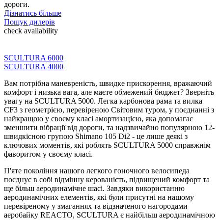
дороги.
Дізнатись більше
Пошук дилерів
check availability
SCULTURA 6000
SCULTURA 4000
Вам потрібна маневреність, швидке прискорення, вражаючий
комфорт і низька вага, але маєте обмежений бюджет? Зверніть
увагу на SCULTURA 5000. Легка карбонова рама та вилка
CF3 з геометрією, перевіреною Світовим туром, у поєднанні з
найкращою у своєму класі амортизацією, яка допомагає
зменшити вібрації від дороги, та надзвичайно популярною 12-
швидкісною групою Shimano 105 Di2 - це лише деякі з
ключових моментів, які роблять SCULTURA 5000 справжнім
фаворитом у своєму класі.
П'яте покоління нашого легкого гоночного велосипеда
поєднує в собі відмінну керованість, підвищений комфорт та
ще більш аеродинамічне шасі. Завдяки використанню
аеродинамічних елементів, які були присутні на нашому
перевіреному у змаганнях та відзначеного нагородами
аеробайку REACTO, SCULTURA є найбільш аеродинамічною