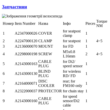
Запчастини
Torque
Номер
Item Number
Назва
Інфо
Pieces
NM
for seatpost
1
A2347000026
COVER
1
clamp
2
A2247000120
CLAMP
for seatpost
1
4~5
3
A2136000070
MOUNT
for FD
1
M5x0.8
4
A2298000198
SCREW
2
4~5
L16mm
CABLE
for Di2/
5
A2143000163
1
PLUG
speed sensor
BLIND
for wireless
6
A2143000130
1
PLUG
RD/ FD
DISC
rear; for
7
A2164000071
1
COOLER
FM160 only
8
A2322000037
PROTECTOR
for chain stay
1
for speed
CABLE
9
A2143000160
sensor/Di2
1
PLUG
cable