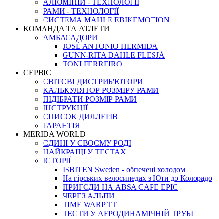
АЛЮМІНІЙ - ТЕХНОЛОГІЇ
РАМИ - ТЕХНОЛОГІЇ
СИСТЕМА MAHLE EBIKEMOTION
КОМАНДА ТА АТЛЕТИ
АМБАСАДОРИ
JOSÉ ANTONIO HERMIDA
GUNN-RITA DAHLE FLESJÅ
TONI FERREIRO
СЕРВІС
СВІТОВІ ДИСТРИБ'ЮТОРИ
КАЛЬКУЛЯТОР РОЗМIРУ РАМИ
ПІДІБРАТИ РОЗМІР РАМИ
IНСТРУКЦIЇ
СПИСОК ДИЛЛЕРІВ
ГАРАНТIЯ
MERIDA WORLD
ЄДИНI У СВОЄМУ РОДI
НАЙКРАЩІ У ТЕСТАХ
ІСТОРІЇ
ISBITEN Sweden - обпечені холодом
На гірських велосипедах з Юти до Колорадо
ПРИГОДИ НА ABSA CAPE EPIC
ЧЕРЕЗ АЛЬПИ
TIME WARP TT
ТЕСТИ У АЕРОДИНАМІЧНІЙ ТРУБІ