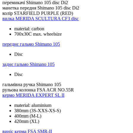
перемикачі
Shimano 105 disc Di2
манетка передня
Shimano 105 disc Di2
колір
STARFIELD PURPLE (RED)
вилка
MERIDA SCULTURA CF3 disc
material: carbon
700x30C max. wheelsize
переднє гальмо
Shimano 105
Disc
заднє гальмо
Shimano 105
Disc
гальмівна ручка
Shimano 105
рульова колонка
FSA ACR NO.55R
кермо
MERIDA EXPERT SL II
material: aluminium
380mm (3S-XXS-XS-S)
400mm (M-L)
420mm (XL)
виніс керма
FSA SMR-II