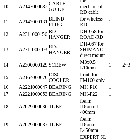
for
CABLE
10
A2143000082
mechanical
1
GUIDE
RD cable
BLIND
for wireless
11
A2143000131
1
PLUG
RD
RD-
DH-068 for
12
A2311000156
1
HANGER
ROAD-RD
DH-067 for
RD-
13
A2311000103
SHIMANO
1
HANGER
direct mount
M3x0.5
14
A2300000129
SCREW
1
2~3
L10mm
DISC
front; for
15
A2164000070
1
COOLER
FM160 only
16
A2221000047
BEARING
MH-P16
1
17
A2221000053
BEARING
MH-P22
1
foam;
18
A2029000036
TUBE
ID6mm L
1
400mm
foam;
19
A2029000037
TUBE
ID6mm
1
L450mm
EXPERT SL;