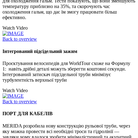
для охолодження гальм. Тести показують, що вони зменшують
температуру приблизно на 35%, та скорочують час
охолодження гальм, що дає їм змогу працювати більш
ефективно.
Watch Video
Back to overview
Інтегрований підсідельний зажим
Проєктування велосипедів для WorldTour схоже на Формулу
1: навіть дрібні деталі можуть зберегти коштовні секунди.
Інтегрований затискач підсідельної труби мінімізує
турбулентність верхньої труби
Watch Video
Back to overview
ПОРТ ДЛЯ КАБЕЛІВ
MERIDA розробила нову конструкцію рульової труби, через
яку можна провести всі необхідні троси та гідролінії —
завдяки чому вдалося зробити мінімалістичний та акуратний