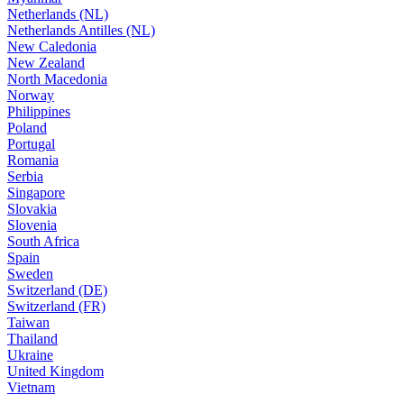
Netherlands (NL)
Netherlands Antilles (NL)
New Caledonia
New Zealand
North Macedonia
Norway
Philippines
Poland
Portugal
Romania
Serbia
Singapore
Slovakia
Slovenia
South Africa
Spain
Sweden
Switzerland (DE)
Switzerland (FR)
Taiwan
Thailand
Ukraine
United Kingdom
Vietnam