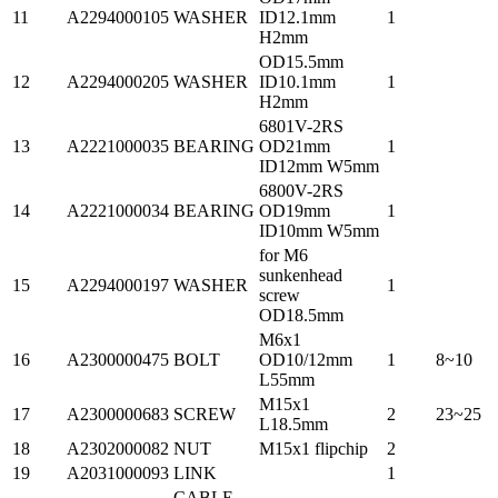
11
A2294000105
WASHER
ID12.1mm
1
H2mm
OD15.5mm
12
A2294000205
WASHER
ID10.1mm
1
H2mm
6801V-2RS
13
A2221000035
BEARING
OD21mm
1
ID12mm W5mm
6800V-2RS
14
A2221000034
BEARING
OD19mm
1
ID10mm W5mm
for M6
sunkenhead
15
A2294000197
WASHER
1
screw
OD18.5mm
M6x1
16
A2300000475
BOLT
OD10/12mm
1
8~10
L55mm
M15x1
17
A2300000683
SCREW
2
23~25
L18.5mm
18
A2302000082
NUT
M15x1 flipchip
2
19
A2031000093
LINK
1
CABLE