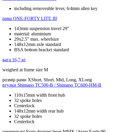
including removeable lever, 6/4mm allen key
рама
ONE-FORTY LITE III
143mm suspension travel 29"
material: aluminium
29x2.5" max. wheelsize
148x12mm axle standard
BSA bottom bracket standard
вага
16,7 кг
weighed at frame size M
розмір рами
XShort, Short, Mid, Long, XLong
втулки
Shimano TC500-B / Shimano TC600-HM-B
110x15mm width front hub
32 spoke holes
Centerlock
148x12mm width rear hub
32 spoke holes
Centerlock
перемикачі
Sram dropper lever MMX / Sram Eagle 90