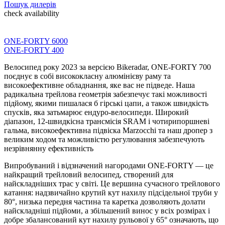
Пошук дилерів
check availability
ONE-FORTY 6000
ONE-FORTY 400
Велосипед року 2023 за версією Bikeradar, ONE-FORTY 700
поєднує в собі висококласну алюмінієву раму та
високоефективне обладнання, яке вас не підведе. Наша
радикальна трейлова геометрія забезпечує такі можливості
підйому, якими пишалася б гірські цапи, а також швидкість
спусків, яка затьмарює ендуро-велосипеди. Широкий
діапазон, 12-швидкісна трансмісія SRAM і чотирипоршневі
гальма, високоефективна підвіска Marzocchi та наш дропер з
великим ходом та можливістю регулювання забезпечують
незрівнянну ефективність
Випробуваний і відзначений нагородами ONE-FORTY — це
найкращий трейловий велосипед, створений для
найскладніших трас у світі. Це вершина сучасного трейлового
катання: надзвичайно крутий кут нахилу підсідельної труби у
80°, низька передня частина та каретка дозволяють долати
найскладніші підйоми, а збільшений винос у всіх розмірах і
добре збалансований кут нахилу рульової у 65° означають, що