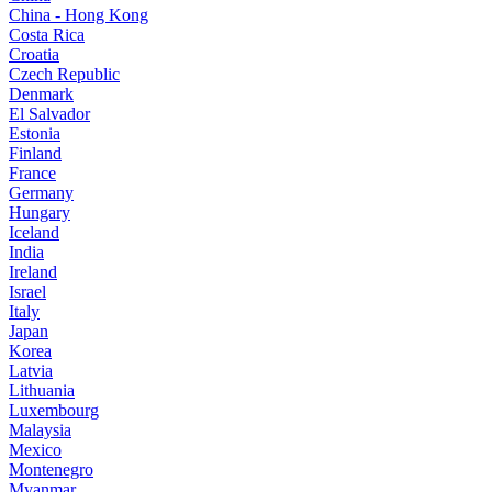
China - Hong Kong
Costa Rica
Croatia
Czech Republic
Denmark
El Salvador
Estonia
Finland
France
Germany
Hungary
Iceland
India
Ireland
Israel
Italy
Japan
Korea
Latvia
Lithuania
Luxembourg
Malaysia
Mexico
Montenegro
Myanmar