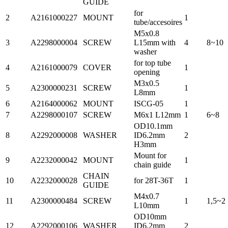
GUIDE
for
2
A2161000227
MOUNT
1
tube/accesoires
M5x0.8
3
A2298000004
SCREW
L15mm with
4
8~10
washer
for top tube
4
A2161000079
COVER
1
opening
M3x0.5
5
A2300000231
SCREW
1
L8mm
6
A2164000062
MOUNT
ISCG-05
1
7
A2298000107
SCREW
M6x1 L12mm
1
6~8
OD10.1mm
8
A2292000008
WASHER
ID6.2mm
2
H3mm
Mount for
9
A2232000042
MOUNT
1
chain guide
CHAIN
10
A2232000028
for 28T-36T
1
GUIDE
M4x0.7
11
A2300000484
SCREW
1
1,5~2
L10mm
OD10mm
12
A2292000106
WASHER
ID6.2mm
2