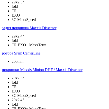
29x2.5"
fold
TR
EXO+
3C MaxxSpeed
задня покришка
Maxxis Dissector
29x2.4"
fold
TR EXO+ MaxxTerra
ротора
Sram CenterLine
200mm
покришки
Maxxis Minion DHF / Maxxis Dissector
29x2.5"
fold
TR
EXO+
3C MaxxSpeed
29x2.4"
fold
TR EXO+ MaxxTerra