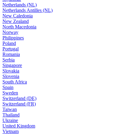
Netherlands (NL)
Netherlands Antilles (NL)
New Caledonia
New Zealand
North Macedonia
Norway
Philippines
Poland
Portugal
Romania
Serbia
Singapore
Slovakia
Slovenia
South Africa
Spain
Sweden
Switzerland (DE)
Switzerland (FR)
Taiwan
Thailand
Ukraine
United Kingdom
Vietnam