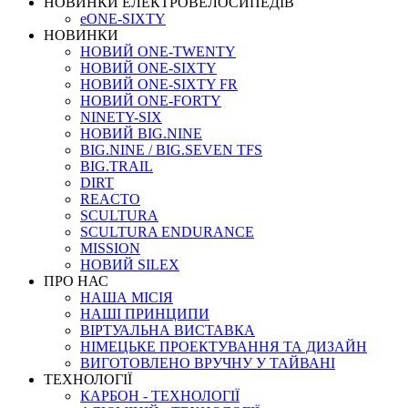
НОВИНКИ ЕЛЕКТРОВЕЛОСИПЕДІВ
eONE-SIXTY
НОВИНКИ
НОВИЙ ONE-TWENTY
НОВИЙ ONE-SIXTY
НОВИЙ ONE-SIXTY FR
НОВИЙ ONE-FORTY
NINETY-SIX
НОВИЙ BIG.NINE
BIG.NINE / BIG.SEVEN TFS
BIG.TRAIL
DIRT
REACTO
SCULTURA
SCULTURA ENDURANCE
MISSION
НОВИЙ SILEX
ПРО НАС
НАША МICIЯ
НАШI ПРИНЦИПИ
ВIРТУАЛЬНА ВИСТАВКА
НІМЕЦЬКЕ ПРОЕКТУВАННЯ ТА ДИЗАЙН
ВИГОТОВЛЕНО ВРУЧНУ У ТАЙВАНІ
ТЕХНОЛОГІЇ
КАРБОН - ТЕХНОЛОГІЇ