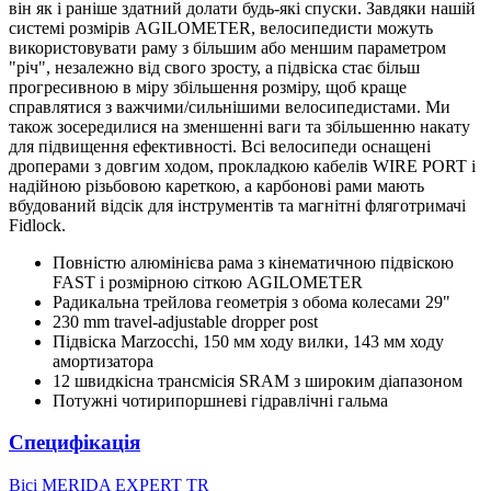
він як і раніше здатний долати будь-які спуски. Завдяки нашій
системі розмірів AGILOMETER, велосипедисти можуть
використовувати раму з більшим або меншим параметром
"річ", незалежно від свого зросту, а підвіска стає більш
прогресивною в міру збільшення розміру, щоб краще
справлятися з важчими/сильнішими велосипедистами. Ми
також зосередилися на зменшенні ваги та збільшенню накату
для підвищення ефективності. Всі велосипеди оснащені
дроперами з довгим ходом, прокладкою кабелів WIRE PORT і
надійною різьбовою кареткою, а карбонові рами мають
вбудований відсік для інструментів та магнітні фляготримачі
Fidlock.
Повністю алюмінієва рама з кінематичною підвіскою
FAST і розмірною сіткою AGILOMETER
Радикальна трейлова геометрія з обома колесами 29"
230 mm travel-adjustable dropper post
Підвіска Marzocchi, 150 мм ходу вилки, 143 мм ходу
амортизатора
12 швидкісна трансмісія SRAM з широким діапазоном
Потужні чотирипоршневі гідравлічні гальма
Специфікація
Вісі
MERIDA EXPERT TR