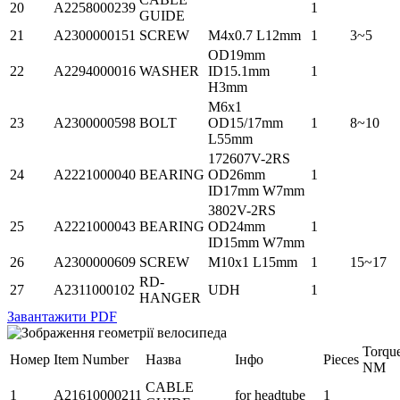
20
A2258000239
1
GUIDE
21
A2300000151
SCREW
M4x0.7 L12mm
1
3~5
OD19mm
22
A2294000016
WASHER
ID15.1mm
1
H3mm
M6x1
23
A2300000598
BOLT
OD15/17mm
1
8~10
L55mm
172607V-2RS
24
A2221000040
BEARING
OD26mm
1
ID17mm W7mm
3802V-2RS
25
A2221000043
BEARING
OD24mm
1
ID15mm W7mm
26
A2300000609
SCREW
M10x1 L15mm
1
15~17
RD-
27
A2311000102
UDH
1
HANGER
Завантажити PDF
Torqu
Номер
Item Number
Назва
Інфо
Pieces
NM
CABLE
1
A21610000211
for headtube
1