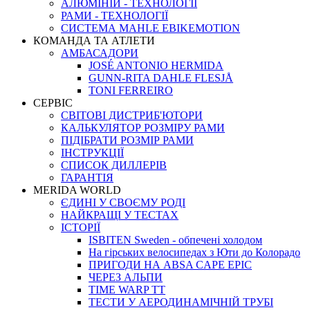
АЛЮМІНІЙ - ТЕХНОЛОГІЇ
РАМИ - ТЕХНОЛОГІЇ
СИСТЕМА MAHLE EBIKEMOTION
КОМАНДА ТА АТЛЕТИ
АМБАСАДОРИ
JOSÉ ANTONIO HERMIDA
GUNN-RITA DAHLE FLESJÅ
TONI FERREIRO
СЕРВІС
СВІТОВІ ДИСТРИБ'ЮТОРИ
КАЛЬКУЛЯТОР РОЗМIРУ РАМИ
ПІДІБРАТИ РОЗМІР РАМИ
IНСТРУКЦIЇ
СПИСОК ДИЛЛЕРІВ
ГАРАНТIЯ
MERIDA WORLD
ЄДИНI У СВОЄМУ РОДI
НАЙКРАЩІ У ТЕСТАХ
ІСТОРІЇ
ISBITEN Sweden - обпечені холодом
На гірських велосипедах з Юти до Колорадо
ПРИГОДИ НА ABSA CAPE EPIC
ЧЕРЕЗ АЛЬПИ
TIME WARP TT
ТЕСТИ У АЕРОДИНАМІЧНІЙ ТРУБІ