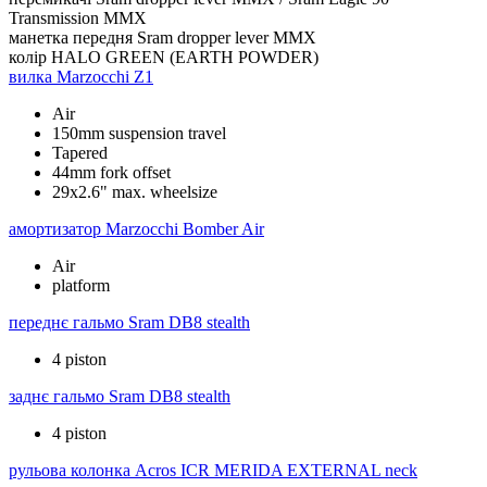
Transmission MMX
манетка передня
Sram dropper lever MMX
колір
HALO GREEN (EARTH POWDER)
вилка
Marzocchi Z1
Air
150mm suspension travel
Tapered
44mm fork offset
29x2.6" max. wheelsize
амортизатор
Marzocchi Bomber Air
Air
platform
переднє гальмо
Sram DB8 stealth
4 piston
заднє гальмо
Sram DB8 stealth
4 piston
рульова колонка
Acros ICR MERIDA EXTERNAL neck