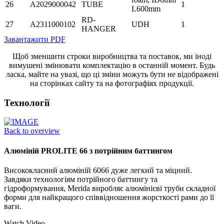
26
A2029000042
TUBE
1
L600mm
RD-
27
A2311000102
UDH
1
HANGER
Завантажити PDF
Щоб зменшити строки виробництва та поставок, ми іноді
вимушені змінювати комплектацію в останній момент. Будь
ласка, майте на увазі, що ці зміни можуть бути не відображені
на сторінках сайту та на фотографіях продукції.
Технології
Back to overview
Алюміній PROLITE 66 з потрійним баттингом
Висококласний алюміній 6066 дуже легкий та міцний.
Завдяки технологіям потрійного баттингу та
гідроформування, Merida виробляє алюмінієві труби складної
форми для найкращого співвідношення жорсткості рами до її
ваги.
Watch Video