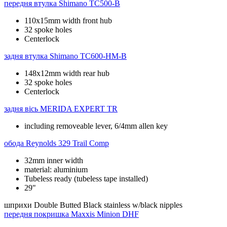
передня втулка
Shimano TC500-B
110x15mm width front hub
32 spoke holes
Centerlock
задня втулка
Shimano TC600-HM-B
148x12mm width rear hub
32 spoke holes
Centerlock
задня вісь
MERIDA EXPERT TR
including removeable lever, 6/4mm allen key
обода
Reynolds 329 Trail Comp
32mm inner width
material: aluminium
Tubeless ready (tubeless tape installed)
29"
шприхи
Double Butted Black stainless w/black nipples
передня покришка
Maxxis Minion DHF