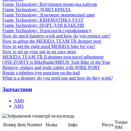
Frame Technology: Внутрішня проводка кабелів
Frame Technology: ДОВГІ КРИЛА
Frame Technology: Згладжені зварювальні шви
Frame Technology: КІНЕМАТИКА FAST
Frame Technology: ПОРТ ДЛЯ КАБЕЛІВ
Frame Technology: Технологія гідроформінгу
How do mech hangers work and how do you replace one?
How to adjust the MERIDA TEAM TR dropper post
How to get the right sized MERIDA bike for you?
How to set up your sag in six easy steps
MERIDA TEAM TR II dropper post travel adjustment
ONE-FORTY is BikeRadar/MBUK Trail Bike of the Year
Remove, replace and route cables with WIRE PORT
Repair a tubeless tyre puncture on the trail
What is a dropper, do you need one and how do they work?
Запчастини
AM0
AM1
Torque
Номер
Item Number
Назва
Інфо
Pieces
NM