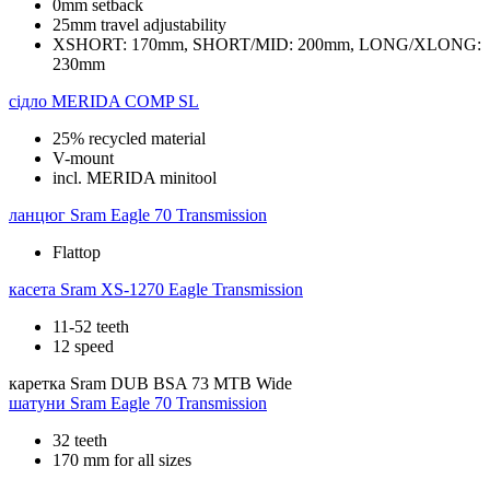
0mm setback
25mm travel adjustability
XSHORT: 170mm, SHORT/MID: 200mm, LONG/XLONG:
230mm
сідло
MERIDA COMP SL
25% recycled material
V-mount
incl. MERIDA minitool
ланцюг
Sram Eagle 70 Transmission
Flattop
касета
Sram XS-1270 Eagle Transmission
11-52 teeth
12 speed
каретка
Sram DUB BSA 73 MTB Wide
шатуни
Sram Eagle 70 Transmission
32 teeth
170 mm for all sizes