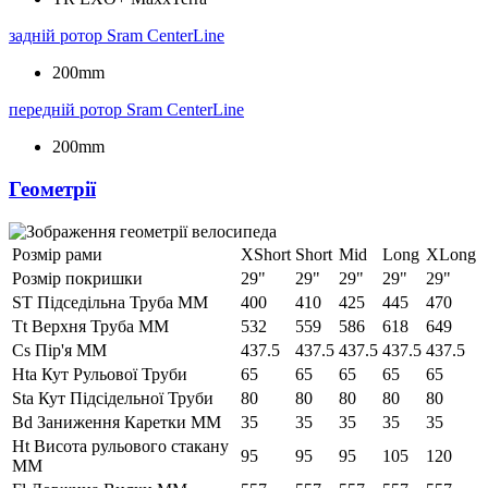
задній ротор
Sram CenterLine
200mm
передній ротор
Sram CenterLine
200mm
Геометрії
Розмір рами
XShort
Short
Mid
Long
XLong
Розмір покришки
29"
29"
29"
29"
29"
ST Підседільна Труба ММ
400
410
425
445
470
Tt Верхня Труба ММ
532
559
586
618
649
Cs Пір'я ММ
437.5
437.5
437.5
437.5
437.5
Hta Кут Рульової Труби
65
65
65
65
65
Sta Кут Підсідельної Труби
80
80
80
80
80
Bd Заниження Каретки ММ
35
35
35
35
35
Ht Висота рульового стакану
95
95
95
105
120
ММ