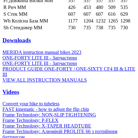
Fl Довжина Вилки ММ
557
557
557
557
557
R Рич ММ
426
453
480
509
535
S Стек ММ
607
607
607
616
629
Wb Колісна База ММ
1177
1204
1232
1265
1298
Sh Стендовер ММ
730
735
738
735
730
Downloads
MERIDA instruction manual bikes 2023
ONE-FORTY LITE III - Запчастини
ONE-FORTY LITE III - Запчастини
PRODUCT GUIDE ONE-FORTY / ONE-SIXTY CF4 III & LITE
III
VIEW ALL INSTRUCTION MANUALS
Videos
Convert your bike to tubeless
FAST kinematic - how to adjust the flip chip
Frame Technology: NON-SLIP TIGHTENING
Frame Technology: P-FLEX
Frame Technology: X-TAPER HEADTUBE
Frame Technology: Алюміній PROLITE 66 з потрійним
баттингом