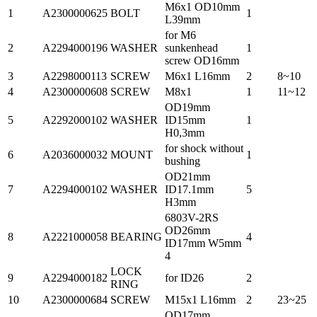
M6x1 OD10mm
1
A2300000625
BOLT
1
L39mm
for M6
2
A2294000196
WASHER
sunkenhead
1
screw OD16mm
3
A2298000113
SCREW
M6x1 L16mm
2
8~10
4
A2300000608
SCREW
M8x1
1
11~12
OD19mm
5
A2292000102
WASHER
ID15mm
1
H0,3mm
for shock without
6
A2036000032
MOUNT
1
bushing
OD21mm
7
A2294000102
WASHER
ID17.1mm
5
H3mm
6803V-2RS
OD26mm
8
A2221000058
BEARING
4
ID17mm W5mm
4
LOCK
9
A2294000182
for ID26
2
RING
10
A2300000684
SCREW
M15x1 L16mm
2
23~25
OD17mm