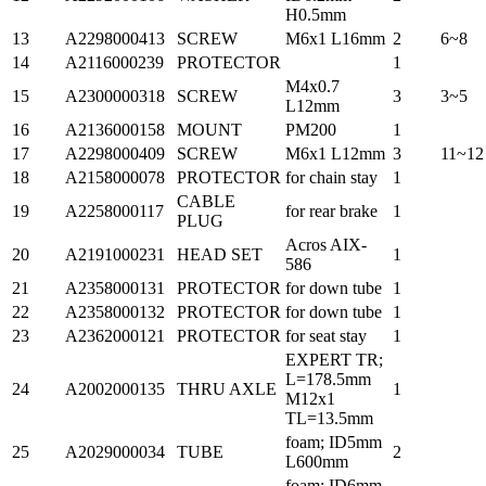
H0.5mm
13
A2298000413
SCREW
M6x1 L16mm
2
6~8
14
A2116000239
PROTECTOR
1
M4x0.7
15
A2300000318
SCREW
3
3~5
L12mm
16
A2136000158
MOUNT
PM200
1
17
A2298000409
SCREW
M6x1 L12mm
3
11~12
18
A2158000078
PROTECTOR
for chain stay
1
CABLE
19
A2258000117
for rear brake
1
PLUG
Acros AIX-
20
A2191000231
HEAD SET
1
586
21
A2358000131
PROTECTOR
for down tube
1
22
A2358000132
PROTECTOR
for down tube
1
23
A2362000121
PROTECTOR
for seat stay
1
EXPERT TR;
L=178.5mm
24
A2002000135
THRU AXLE
1
M12x1
TL=13.5mm
foam; ID5mm
25
A2029000034
TUBE
2
L600mm
foam; ID6mm