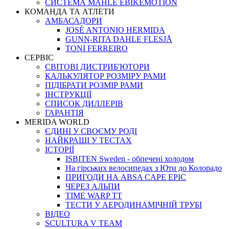
СИСТЕМА MAHLE EBIKEMOTION
КОМАНДА ТА АТЛЕТИ
АМБАСАДОРИ
JOSÉ ANTONIO HERMIDA
GUNN-RITA DAHLE FLESJÅ
TONI FERREIRO
СЕРВІС
СВІТОВІ ДИСТРИБ'ЮТОРИ
КАЛЬКУЛЯТОР РОЗМIРУ РАМИ
ПІДІБРАТИ РОЗМІР РАМИ
IНСТРУКЦIЇ
СПИСОК ДИЛЛЕРІВ
ГАРАНТIЯ
MERIDA WORLD
ЄДИНI У СВОЄМУ РОДI
НАЙКРАЩІ У ТЕСТАХ
ІСТОРІЇ
ISBITEN Sweden - обпечені холодом
На гірських велосипедах з Юти до Колорадо
ПРИГОДИ НА ABSA CAPE EPIC
ЧЕРЕЗ АЛЬПИ
TIME WARP TT
ТЕСТИ У АЕРОДИНАМІЧНІЙ ТРУБІ
ВІДЕО
SCULTURA V TEAM