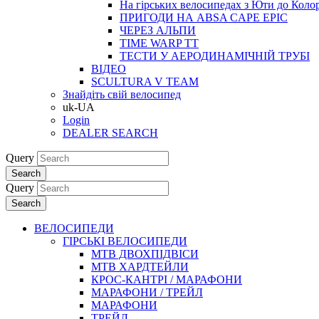
На гірських велосипедах з Юти до Коло
ПРИГОДИ НА ABSA CAPE EPIC
ЧЕРЕЗ АЛЬПИ
TIME WARP TT
ТЕСТИ У АЕРОДИНАМІЧНІЙ ТРУБІ
ВІДЕО
SCULTURA V TEAM
Знайдіть свій велосипед
uk-UA
Login
DEALER SEARCH
Query
Search
Query
Search
ВЕЛОСИПЕДИ
ГІРСЬКІ ВЕЛОСИПЕДИ
MTB ДВОХПIДВIСИ
MTB ХАРДТЕЙЛИ
КРОС-КАНТРI / МАРАФОНИ
МАРАФОНИ / ТРЕЙЛ
МАРАФОНИ
ТРЕЙЛ