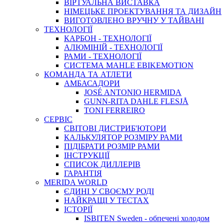
ВIРТУАЛЬНА ВИСТАВКА
НІМЕЦЬКЕ ПРОЕКТУВАННЯ ТА ДИЗАЙН
ВИГОТОВЛЕНО ВРУЧНУ У ТАЙВАНІ
ТЕХНОЛОГІЇ
КАРБОН - ТЕХНОЛОГІЇ
АЛЮМІНІЙ - ТЕХНОЛОГІЇ
РАМИ - ТЕХНОЛОГІЇ
СИСТЕМА MAHLE EBIKEMOTION
КОМАНДА ТА АТЛЕТИ
АМБАСАДОРИ
JOSÉ ANTONIO HERMIDA
GUNN-RITA DAHLE FLESJÅ
TONI FERREIRO
СЕРВІС
СВІТОВІ ДИСТРИБ'ЮТОРИ
КАЛЬКУЛЯТОР РОЗМIРУ РАМИ
ПІДІБРАТИ РОЗМІР РАМИ
IНСТРУКЦIЇ
СПИСОК ДИЛЛЕРІВ
ГАРАНТIЯ
MERIDA WORLD
ЄДИНI У СВОЄМУ РОДI
НАЙКРАЩІ У ТЕСТАХ
ІСТОРІЇ
ISBITEN Sweden - обпечені холодом