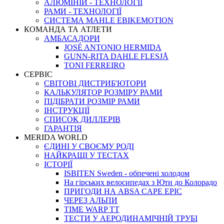
АЛЮМІНІЙ - ТЕХНОЛОГІЇ
РАМИ - ТЕХНОЛОГІЇ
СИСТЕМА MAHLE EBIKEMOTION
КОМАНДА ТА АТЛЕТИ
АМБАСАДОРИ
JOSÉ ANTONIO HERMIDA
GUNN-RITA DAHLE FLESJÅ
TONI FERREIRO
СЕРВІС
СВІТОВІ ДИСТРИБ'ЮТОРИ
КАЛЬКУЛЯТОР РОЗМIРУ РАМИ
ПІДІБРАТИ РОЗМІР РАМИ
IНСТРУКЦIЇ
СПИСОК ДИЛЛЕРІВ
ГАРАНТIЯ
MERIDA WORLD
ЄДИНI У СВОЄМУ РОДI
НАЙКРАЩІ У ТЕСТАХ
ІСТОРІЇ
ISBITEN Sweden - обпечені холодом
На гірських велосипедах з Юти до Колорадо
ПРИГОДИ НА ABSA CAPE EPIC
ЧЕРЕЗ АЛЬПИ
TIME WARP TT
ТЕСТИ У АЕРОДИНАМІЧНІЙ ТРУБІ