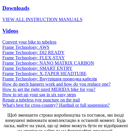
Downloads
VIEW ALL INSTRUCTION MANUALS
Videos
Convert your bike to tubeless
Frame Technology: AWS
Frame Technology: DI2 READY
Frame Technology: FLEX-STAY
Frame Technology: NANO MATRIX CARBON
Frame Technology: SMART ENTRY
Frame Technology: X-TAPER HEADTUBE
Frame Technology: Внутрішня проводка кабелів
How do mech hangers work and how do you replace one?
How to get the right sized MERIDA bike for you?
How to set up your sag in six easy steps
Repair a tubeless tyre puncture on the trail
What's best for cross-country? Hardtail or full suspension?
Щоб зменшити строки виробництва та поставок, ми іноді
вимушені змінювати комплектацію в останній момент. Будь
ласка, майте на увазі, що ці зміни можуть бути не відображені
на сторінках сайту та на фотографіях продукції.