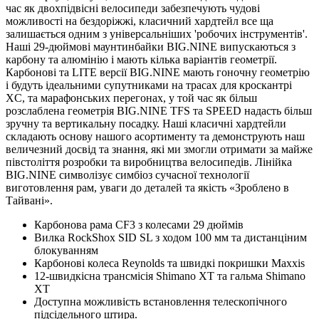
час як двохпідвісні велосипеди забезпечують чудові
можливості на бездоріжжі, класичний хардтейл все ща
залишається одним з універсальніших 'робочих інструментів'.
Наші 29-дюймові маунтинбайки BIG.NINE випускаються з
карбону та алюмінію і мають кілька варіантів геометрії.
Карбонові та LITE версії BIG.NINE мають гоночну геометрію
і будуть ідеальними супутниками на трасах для кроскантрі
XC, та марафонських перегонах, у той час як більш
розслаблена геометрія BIG.NINE TFS та SPEED надасть більш
зручну та вертикальну посадку. Наші класичні хардтейли
складають основу нашого асортименту та демонструють наш
величезний досвід та знання, які ми змогли отримати за майже
півстоліття розробки та виробництва велосипедів. Лінійка
BIG.NINE символізує симбіоз сучасної технології
виготовлення рам, уваги до деталей та якість «Зроблено в
Тайвані».
Карбонова рама CF3 з колесами 29 дюймів
Вилка RockShox SID SL з ходом 100 мм та дистанціним
блокуванням
Карбонові колеса Reynolds та швидкі покришки Maxxis
12-швидкісна трансмісія Shimano XT та гальма Shimano
XT
Доступна можливість встановлення телескопічного
підсідельного штира.