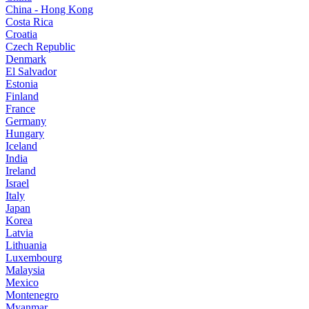
China - Hong Kong
Costa Rica
Croatia
Czech Republic
Denmark
El Salvador
Estonia
Finland
France
Germany
Hungary
Iceland
India
Ireland
Israel
Italy
Japan
Korea
Latvia
Lithuania
Luxembourg
Malaysia
Mexico
Montenegro
Myanmar