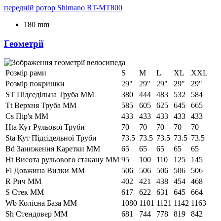
передній ротор
Shimano RT-MT800
180 mm
Геометрії
Розмір рами
S
M
L
XL
XXL
Розмір покришки
29"
29"
29"
29"
29"
ST Підседільна Труба ММ
380
444
483
532
584
Tt Верхня Труба ММ
585
605
625
645
665
Cs Пір'я ММ
433
433
433
433
433
Hta Кут Рульової Труби
70
70
70
70
70
Sta Кут Підсідельної Труби
73.5
73.5
73.5
73.5
73.5
Bd Заниження Каретки ММ
65
65
65
65
65
Ht Висота рульового стакану ММ
95
100
110
125
145
Fl Довжина Вилки ММ
506
506
506
506
506
R Рич ММ
402
421
438
454
468
S Стек ММ
617
622
631
645
664
Wb Колісна База ММ
1080
1101
1121
1142
1163
Sh Стендовер ММ
681
744
778
819
842