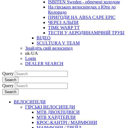
ISBITEN Sweden - обпечені холодом
На гірських велосипедах з Юти до
Колорадо
ПРИГОДИ НА ABSA CAPE EPIC
ЧЕРЕЗ АЛЬПИ
TIME WARP TT
ТЕСТИ У АЕРОДИНАМІЧНІЙ ТРУБІ
ВІДЕО
SCULTURA V TEAM
Знайдіть свій велосипед
uk-UA
Login
DEALER SEARCH
Query
Search
Query
Search
ВЕЛОСИПЕДИ
ГІРСЬКІ ВЕЛОСИПЕДИ
MTB ДВОХПIДВIСИ
MTB ХАРДТЕЙЛИ
КРОС-КАНТРI / МАРАФОНИ
МАРАФОНИ / ТРЕЙЛ