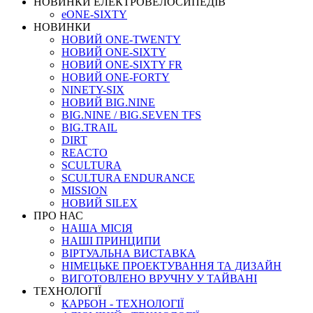
НОВИНКИ ЕЛЕКТРОВЕЛОСИПЕДІВ
eONE-SIXTY
НОВИНКИ
НОВИЙ ONE-TWENTY
НОВИЙ ONE-SIXTY
НОВИЙ ONE-SIXTY FR
НОВИЙ ONE-FORTY
NINETY-SIX
НОВИЙ BIG.NINE
BIG.NINE / BIG.SEVEN TFS
BIG.TRAIL
DIRT
REACTO
SCULTURA
SCULTURA ENDURANCE
MISSION
НОВИЙ SILEX
ПРО НАС
НАША МICIЯ
НАШI ПРИНЦИПИ
ВIРТУАЛЬНА ВИСТАВКА
НІМЕЦЬКЕ ПРОЕКТУВАННЯ ТА ДИЗАЙН
ВИГОТОВЛЕНО ВРУЧНУ У ТАЙВАНІ
ТЕХНОЛОГІЇ
КАРБОН - ТЕХНОЛОГІЇ