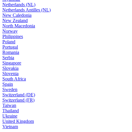
Netherlands (NL)
Netherlands Antilles (NL)
New Caledonia
New Zealand
North Macedonia
Norway
Philippines
Poland
Portugal
Romania
Serbia
Singapore
Slovakia
Slovenia
South Africa
Spain
Sweden
Switzerland (DE)
Switzerland (FR)
Taiwan
Thailand
Ukraine
United Kingdom
Vietnam