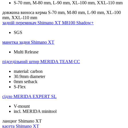
S-70 mm, M-80 mm, L-90 mm, XL-100 mm, XXL-110 mm
довжина виноса керма
S-70 mm, M-80 mm, L-90 mm, XL-100
mm, XXL-110 mm
задній перемикач
Shimano XT M8100 Shadow+
SGS
манетка задня
Shimano XT
Multi Release
підседільний штир
MERIDA TEAM CC
material: carbon
30.9mm diameter
0mm setback
S-Flex
сідло
MERIDA EXPERT SL
V-mount
incl. MERIDA minitool
ланцюг
Shimano XT
касета
Shimano XT