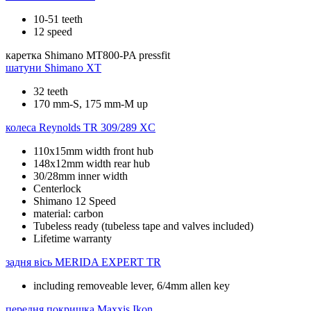
10-51 teeth
12 speed
каретка
Shimano MT800-PA pressfit
шатуни
Shimano XT
32 teeth
170 mm-S, 175 mm-M up
колеса
Reynolds TR 309/289 XC
110x15mm width front hub
148x12mm width rear hub
30/28mm inner width
Centerlock
Shimano 12 Speed
material: carbon
Tubeless ready (tubeless tape and valves included)
Lifetime warranty
задня вісь
MERIDA EXPERT TR
including removeable lever, 6/4mm allen key
передня покришка
Maxxis Ikon