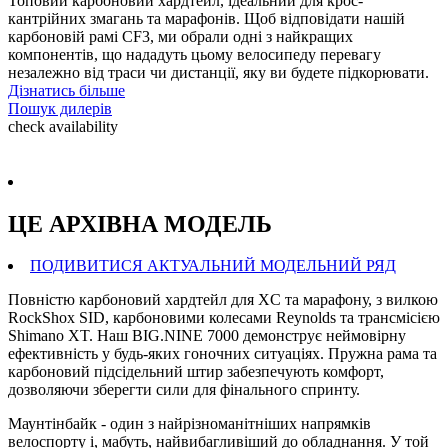
Топовий карбоновий хардтейл, ідеальний для крос-
кантрійних змагань та марафонів. Щоб відповідати нашій
карбоновій рамі CF3, ми обрали одні з найкращих
компонентів, що нададуть цьому велосипеду перевагу
незалежно від траси чи дистанції, яку ви будете підкорювати.
Дізнатись більше
Пошук дилерів
check availability
ЦЕ АРХIВНА МОДЕЛЬ
ПОДИВИТИСЯ АКТУАЛЬНИЙ МОДЕЛЬНИЙ РЯД
Повністю карбоновий хардтейл для XC та марафону, з вилкою
RockShox SID, карбоновими колесами Reynolds та трансмісією
Shimano XT. Наш BIG.NINE 7000 демонструє неймовірну
ефективність у будь-яких гоночних ситуаціях. Пружна рама та
карбоновий підсідельний штир забезпечують комфорт,
дозволяючи зберегти сили для фінального спринту.
Маунтінбайк - один з найрізноманітніших напрямків
велоспорту і, мабуть, найвибагливіший до обладнання. У той