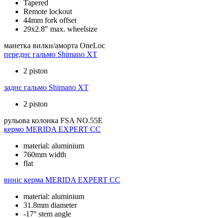
Tapered
Remote lockout
44mm fork offset
29x2.8" max. wheelsize
манетка вилки/аморта
OneLoc
переднє гальмо
Shimano XT
2 piston
заднє гальмо
Shimano XT
2 piston
рульова колонка
FSA NO.55E
кермо
MERIDA EXPERT CC
material: aluminium
760mm width
flat
виніс керма
MERIDA EXPERT CC
material: aluminium
31.8mm diameter
-17° stem angle