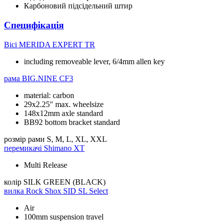
Карбоновий підсідельний штир
Специфікація
Вісі
MERIDA EXPERT TR
including removeable lever, 6/4mm allen key
рама
BIG.NINE CF3
material: carbon
29x2.25" max. wheelsize
148x12mm axle standard
BB92 bottom bracket standard
розмір рами
S, M, L, XL, XXL
перемикачі
Shimano XT
Multi Release
колір
SILK GREEN (BLACK)
вилка
Rock Shox SID SL Select
Air
100mm suspension travel