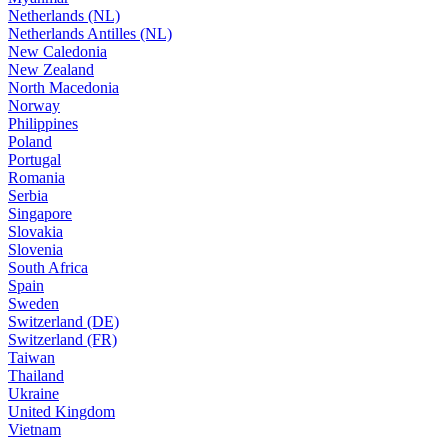
Netherlands (NL)
Netherlands Antilles (NL)
New Caledonia
New Zealand
North Macedonia
Norway
Philippines
Poland
Portugal
Romania
Serbia
Singapore
Slovakia
Slovenia
South Africa
Spain
Sweden
Switzerland (DE)
Switzerland (FR)
Taiwan
Thailand
Ukraine
United Kingdom
Vietnam