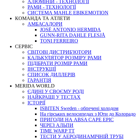
АЛЮМІНІЙ - ТЕХНОЛОГІЇ
РАМИ - ТЕХНОЛОГІЇ
СИСТЕМА MAHLE EBIKEMOTION
КОМАНДА ТА АТЛЕТИ
АМБАСАДОРИ
JOSÉ ANTONIO HERMIDA
GUNN-RITA DAHLE FLESJÅ
TONI FERREIRO
СЕРВІС
СВІТОВІ ДИСТРИБ'ЮТОРИ
КАЛЬКУЛЯТОР РОЗМIРУ РАМИ
ПІДІБРАТИ РОЗМІР РАМИ
IНСТРУКЦIЇ
СПИСОК ДИЛЛЕРІВ
ГАРАНТIЯ
MERIDA WORLD
ЄДИНI У СВОЄМУ РОДI
НАЙКРАЩІ У ТЕСТАХ
ІСТОРІЇ
ISBITEN Sweden - обпечені холодом
На гірських велосипедах з Юти до Колорадо
ПРИГОДИ НА ABSA CAPE EPIC
ЧЕРЕЗ АЛЬПИ
TIME WARP TT
ТЕСТИ У АЕРОДИНАМІЧНІЙ ТРУБІ