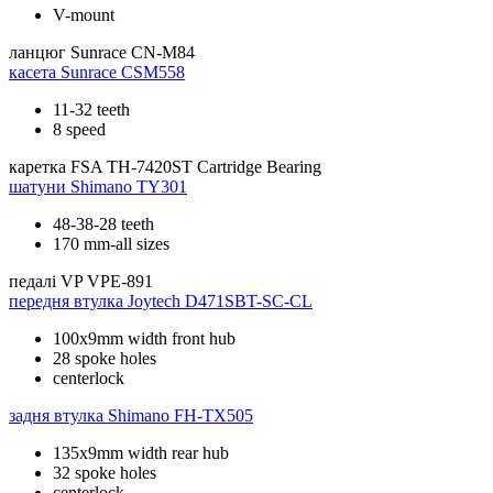
V-mount
ланцюг
Sunrace CN-M84
касета
Sunrace CSM558
11-32 teeth
8 speed
каретка
FSA TH-7420ST Cartridge Bearing
шатуни
Shimano TY301
48-38-28 teeth
170 mm-all sizes
педалі
VP VPE-891
передня втулка
Joytech D471SBT-SC-CL
100x9mm width front hub
28 spoke holes
centerlock
задня втулка
Shimano FH-TX505
135x9mm width rear hub
32 spoke holes
centerlock