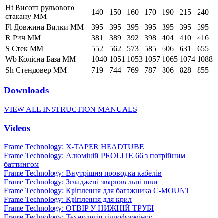
Ht Висота рульового
140
150
160
170
190
215
240
стакану ММ
Fl Довжина Вилки ММ
395
395
395
395
395
395
395
R Рич ММ
381
389
392
398
404
410
416
S Стек ММ
552
562
573
585
606
631
655
Wb Колісна База ММ
1040
1051
1053
1057
1065
1074
1088
Sh Стендовер ММ
719
744
769
787
806
828
855
Downloads
VIEW ALL INSTRUCTION MANUALS
Videos
Frame Technology: X-TAPER HEADTUBE
Frame Technology: Алюміній PROLITE 66 з потрійним
баттингом
Frame Technology: Внутрішня проводка кабелів
Frame Technology: Згладжені зварювальні шви
Frame Technology: Кріплення для багажника C-MOUNT
Frame Technology: Кріплення для крил
Frame Technology: ОТВІР У НИЖНІЙ ТРУБІ
Frame Technology: Технологія гідроформінгу