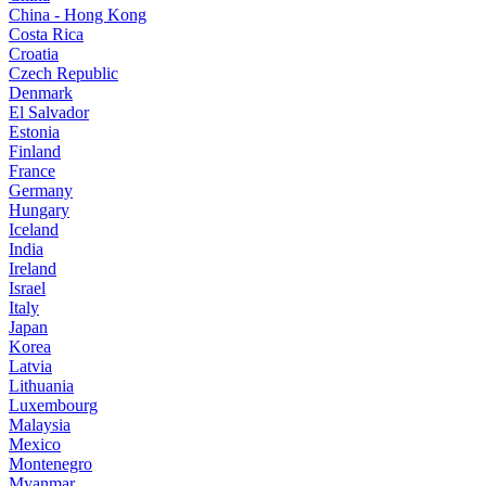
China - Hong Kong
Costa Rica
Croatia
Czech Republic
Denmark
El Salvador
Estonia
Finland
France
Germany
Hungary
Iceland
India
Ireland
Israel
Italy
Japan
Korea
Latvia
Lithuania
Luxembourg
Malaysia
Mexico
Montenegro
Myanmar