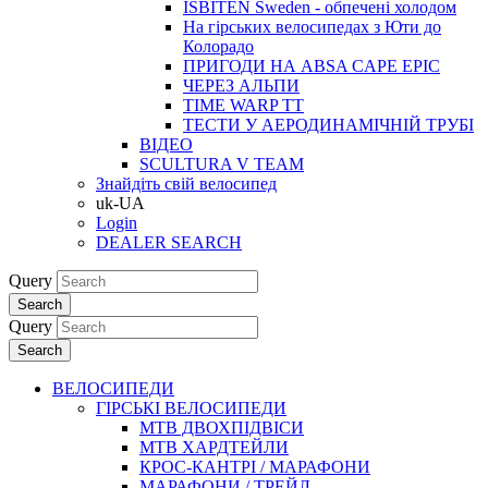
ISBITEN Sweden - обпечені холодом
На гірських велосипедах з Юти до
Колорадо
ПРИГОДИ НА ABSA CAPE EPIC
ЧЕРЕЗ АЛЬПИ
TIME WARP TT
ТЕСТИ У АЕРОДИНАМІЧНІЙ ТРУБІ
ВІДЕО
SCULTURA V TEAM
Знайдіть свій велосипед
uk-UA
Login
DEALER SEARCH
Query
Search
Query
Search
ВЕЛОСИПЕДИ
ГІРСЬКІ ВЕЛОСИПЕДИ
MTB ДВОХПIДВIСИ
MTB ХАРДТЕЙЛИ
КРОС-КАНТРI / МАРАФОНИ
МАРАФОНИ / ТРЕЙЛ