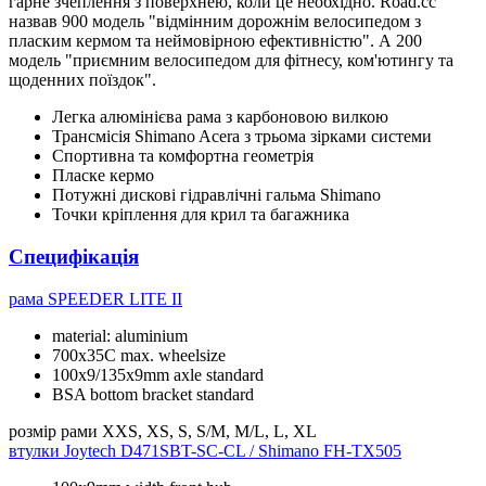
гарне зчеплення з поверхнею, коли це необхідно. Road.cc
назвав 900 модель "відмінним дорожнім велосипедом з
пласким кермом та неймовірною ефективністю". А 200
модель "приємним велосипедом для фітнесу, ком'ютингу та
щоденних поїздок".
Легка алюмінієва рама з карбоновою вилкою
Трансмісія Shimano Acera з трьома зірками системи
Спортивна та комфортна геометрія
Пласке кермо
Потужні дискові гідравлічні гальма Shimano
Точки кріплення для крил та багажника
Специфікація
рама
SPEEDER LITE II
material: aluminium
700x35C max. wheelsize
100x9/135x9mm axle standard
BSA bottom bracket standard
розмір рами
XXS, XS, S, S/M, M/L, L, XL
втулки
Joytech D471SBT-SC-CL / Shimano FH-TX505