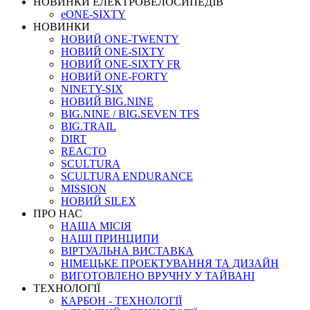
НОВИНКИ ЕЛЕКТРОВЕЛОСИПЕДІВ
eONE-SIXTY
НОВИНКИ
НОВИЙ ONE-TWENTY
НОВИЙ ONE-SIXTY
НОВИЙ ONE-SIXTY FR
НОВИЙ ONE-FORTY
NINETY-SIX
НОВИЙ BIG.NINE
BIG.NINE / BIG.SEVEN TFS
BIG.TRAIL
DIRT
REACTO
SCULTURA
SCULTURA ENDURANCE
MISSION
НОВИЙ SILEX
ПРО НАС
НАША МICIЯ
НАШI ПРИНЦИПИ
ВIРТУАЛЬНА ВИСТАВКА
НІМЕЦЬКЕ ПРОЕКТУВАННЯ ТА ДИЗАЙН
ВИГОТОВЛЕНО ВРУЧНУ У ТАЙВАНІ
ТЕХНОЛОГІЇ
КАРБОН - ТЕХНОЛОГІЇ