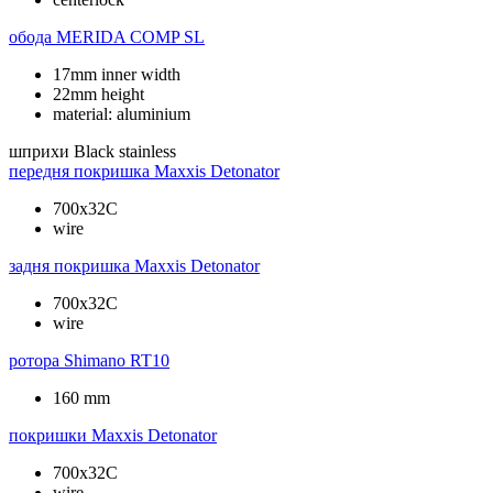
обода
MERIDA COMP SL
17mm inner width
22mm height
material: aluminium
шприхи
Black stainless
передня покришка
Maxxis Detonator
700x32C
wire
задня покришка
Maxxis Detonator
700x32C
wire
ротора
Shimano RT10
160 mm
покришки
Maxxis Detonator
700x32C
wire