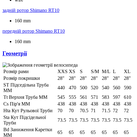
задній ротор
Shimano RT10
160 mm
передній ротор
Shimano RT10
160 mm
Геометрії
Розмір рами
XXS
XS
S
S/M
M/L
L
XL
Розмір покришки
28"
28"
28"
28"
28"
28"
28"
ST Підседільна Труба
440
470
500
520
540
560
590
ММ
Tt Верхня Труба ММ
545
555
561
571
583
597
610
Cs Пір'я ММ
438
438
438
438
438
438
438
Hta Кут Рульової Труби
70
70
70.5
71
71.5
72
72
Sta Кут Підсідельної
73.5
73.5
73.5
73.5
73.5
73.5
73.5
Труби
Bd Заниження Каретки
65
65
65
65
65
65
65
ММ