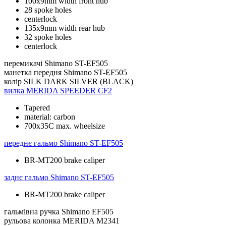
100x9mm width front hub
28 spoke holes
centerlock
135x9mm width rear hub
32 spoke holes
centerlock
перемикачі
Shimano ST-EF505
манетка передня
Shimano ST-EF505
колір
SILK DARK SILVER (BLACK)
вилка
MERIDA SPEEDER CF2
Tapered
material: carbon
700x35C max. wheelsize
переднє гальмо
Shimano ST-EF505
BR-MT200 brake caliper
заднє гальмо
Shimano ST-EF505
BR-MT200 brake caliper
гальмівна ручка
Shimano EF505
рульова колонка
MERIDA M2341