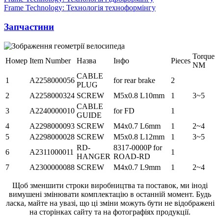
Frame Technology: Технологія техноформінгу
Запчастини
Torque
Номер
Item Number
Назва
Інфо
Pieces
NM
CABLE
1
A2258000056
for rear brake
2
PLUG
2
A2258000324
SCREW
M5x0.8 L10mm
1
3~5
CABLE
3
A2240000010
for FD
1
GUIDE
4
A2298000093
SCREW
M4x0.7 L6mm
1
2~4
5
A2298000028
SCREW
M5x0.8 L12mm
1
3~5
RD-
8317-0000P for
6
A2311000011
1
HANGER
ROAD-RD
7
A2300000088
SCREW
M4x0.7 L9mm
1
2~4
Щоб зменшити строки виробництва та поставок, ми іноді
вимушені змінювати комплектацію в останній момент. Будь
ласка, майте на увазі, що ці зміни можуть бути не відображені
на сторінках сайту та на фотографіях продукції.