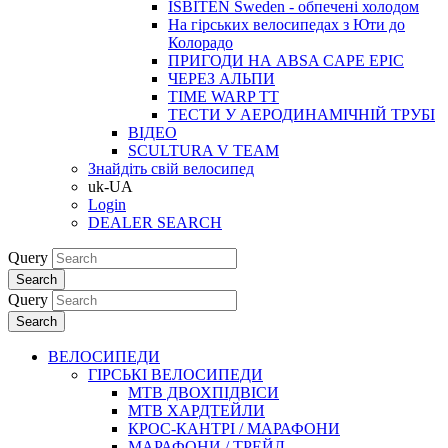
ISBITEN Sweden - обпечені холодом
На гірських велосипедах з Юти до
Колорадо
ПРИГОДИ НА ABSA CAPE EPIC
ЧЕРЕЗ АЛЬПИ
TIME WARP TT
ТЕСТИ У АЕРОДИНАМІЧНІЙ ТРУБІ
ВІДЕО
SCULTURA V TEAM
Знайдіть свій велосипед
uk-UA
Login
DEALER SEARCH
Query
Search
Query
Search
ВЕЛОСИПЕДИ
ГІРСЬКІ ВЕЛОСИПЕДИ
MTB ДВОХПIДВIСИ
MTB ХАРДТЕЙЛИ
КРОС-КАНТРI / МАРАФОНИ
МАРАФОНИ / ТРЕЙЛ