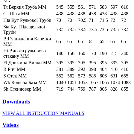
ММ
Tt Верхня Труба ММ
545
555
561
571
583
597
610
Cs Пір'я ММ
438
438
438
438
438
438
438
Hta Кут Рульової Труби
70
70
70.5
71
71.5
72
72
Sta Кут Підсідельної
73.5
73.5
73.5
73.5
73.5
73.5
73.5
Труби
Bd Заниження Каретки
65
65
65
65
65
65
65
ММ
Ht Висота рульового
140
150
160
170
190
215
240
стакану ММ
Fl Довжина Вилки ММ
395
395
395
395
395
395
395
R Рич ММ
381
389
392
398
404
410
416
S Стек ММ
552
562
573
585
606
631
655
Wb Колісна База ММ
1040
1051
1053
1057
1065
1074
1088
Sh Стендовер ММ
719
744
769
787
806
828
855
Downloads
VIEW ALL INSTRUCTION MANUALS
Videos