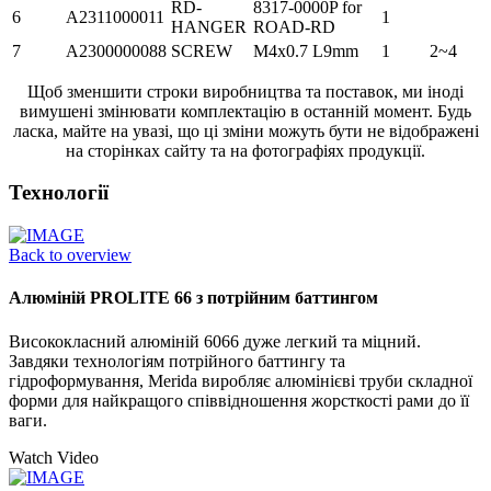
RD-
8317-0000P for
6
A2311000011
1
HANGER
ROAD-RD
7
A2300000088
SCREW
M4x0.7 L9mm
1
2~4
Щоб зменшити строки виробництва та поставок, ми іноді
вимушені змінювати комплектацію в останній момент. Будь
ласка, майте на увазі, що ці зміни можуть бути не відображені
на сторінках сайту та на фотографіях продукції.
Технології
Back to overview
Алюміній PROLITE 66 з потрійним баттингом
Висококласний алюміній 6066 дуже легкий та міцний.
Завдяки технологіям потрійного баттингу та
гідроформування, Merida виробляє алюмінієві труби складної
форми для найкращого співвідношення жорсткості рами до її
ваги.
Watch Video