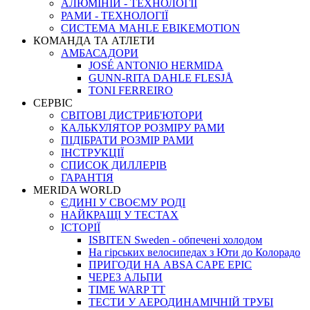
АЛЮМІНІЙ - ТЕХНОЛОГІЇ
РАМИ - ТЕХНОЛОГІЇ
СИСТЕМА MAHLE EBIKEMOTION
КОМАНДА ТА АТЛЕТИ
АМБАСАДОРИ
JOSÉ ANTONIO HERMIDA
GUNN-RITA DAHLE FLESJÅ
TONI FERREIRO
СЕРВІС
СВІТОВІ ДИСТРИБ'ЮТОРИ
КАЛЬКУЛЯТОР РОЗМIРУ РАМИ
ПІДІБРАТИ РОЗМІР РАМИ
IНСТРУКЦIЇ
СПИСОК ДИЛЛЕРІВ
ГАРАНТIЯ
MERIDA WORLD
ЄДИНI У СВОЄМУ РОДI
НАЙКРАЩІ У ТЕСТАХ
ІСТОРІЇ
ISBITEN Sweden - обпечені холодом
На гірських велосипедах з Юти до Колорадо
ПРИГОДИ НА ABSA CAPE EPIC
ЧЕРЕЗ АЛЬПИ
TIME WARP TT
ТЕСТИ У АЕРОДИНАМІЧНІЙ ТРУБІ