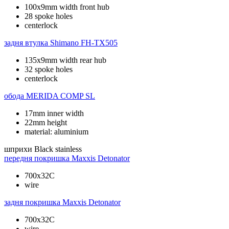
100x9mm width front hub
28 spoke holes
centerlock
задня втулка
Shimano FH-TX505
135x9mm width rear hub
32 spoke holes
centerlock
обода
MERIDA COMP SL
17mm inner width
22mm height
material: aluminium
шприхи
Black stainless
передня покришка
Maxxis Detonator
700x32C
wire
задня покришка
Maxxis Detonator
700x32C
wire