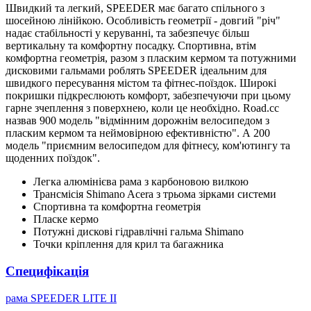
Швидкий та легкий, SPEEDER має багато спільного з
шосейною лінійкою. Особливість геометрії - довгий "річ"
надає стабільності у керуванні, та забезпечує більш
вертикальну та комфортну посадку. Спортивна, втім
комфортна геометрія, разом з пласким кермом та потужними
дисковими гальмами роблять SPEEDER ідеальним для
швидкого пересування містом та фітнес-поїздок. Широкі
покришки підкреслюють комфорт, забезпечуючи при цьому
гарне зчеплення з поверхнею, коли це необхідно. Road.cc
назвав 900 модель "відмінним дорожнім велосипедом з
пласким кермом та неймовірною ефективністю". А 200
модель "приємним велосипедом для фітнесу, ком'ютингу та
щоденних поїздок".
Легка алюмінієва рама з карбоновою вилкою
Трансмісія Shimano Acera з трьома зірками системи
Спортивна та комфортна геометрія
Пласке кермо
Потужні дискові гідравлічні гальма Shimano
Точки кріплення для крил та багажника
Специфікація
рама
SPEEDER LITE II