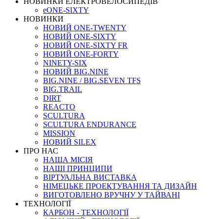
НОВИНКИ ЕЛЕКТРОВЕЛОСИПЕДІВ
eONE-SIXTY
НОВИНКИ
НОВИЙ ONE-TWENTY
НОВИЙ ONE-SIXTY
НОВИЙ ONE-SIXTY FR
НОВИЙ ONE-FORTY
NINETY-SIX
НОВИЙ BIG.NINE
BIG.NINE / BIG.SEVEN TFS
BIG.TRAIL
DIRT
REACTO
SCULTURA
SCULTURA ENDURANCE
MISSION
НОВИЙ SILEX
ПРО НАС
НАША МICIЯ
НАШI ПРИНЦИПИ
ВIРТУАЛЬНА ВИСТАВКА
НІМЕЦЬКЕ ПРОЕКТУВАННЯ ТА ДИЗАЙН
ВИГОТОВЛЕНО ВРУЧНУ У ТАЙВАНІ
ТЕХНОЛОГІЇ
КАРБОН - ТЕХНОЛОГІЇ