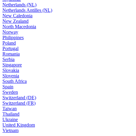
Netherlands (NL)
Netherlands Antilles (NL)
New Caledonia
New Zealand
North Macedonia
Norway
Philippines
Poland
Portugal
Romania
Serbia
Singapore
Slovakia
Slovenia
South Africa
Spain
Sweden
Switzerland (DE)
Switzerland (FR)
Taiwan
Thailand
Ukraine
United Kingdom
Vietnam