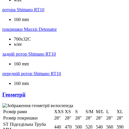
ротора
Shimano RT10
160 mm
покришки
Maxxis Detonator
700x32C
wire
задній ротор
Shimano RT10
160 mm
передній ротор
Shimano RT10
160 mm
Геометрії
Розмір рами
XXS
XS
S
S/M
M/L
L
XL
Розмір покришки
28"
28"
28"
28"
28"
28"
28"
ST Підседільна Труба
440
470
500
520
540
560
590