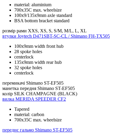
material: aluminium
700x35C max. wheelsize
100x9/135x9mm axle standard
BSA bottom bracket standard
розмір рами
XXS, XS, S, S/M, M/L, L, XL
втулки
Joytech D471SBT-SC-CL / Shimano FH-TX505
100x9mm width front hub
28 spoke holes
centerlock
135x9mm width rear hub
32 spoke holes
centerlock
перемикачі
Shimano ST-EF505
манетка передня
Shimano ST-EF505
колір
SILK CHAMPAGNE (BLACK)
вилка
MERIDA SPEEDER CF2
Tapered
material: carbon
700x35C max. wheelsize
переднє гальмо
Shimano ST-EF505