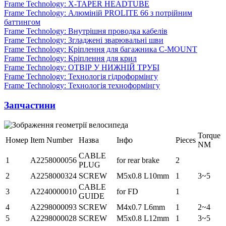
Frame Technology: X-TAPER HEADTUBE
Frame Technology: Алюміній PROLITE 66 з потрійним
баттингом
Frame Technology: Внутрішня проводка кабелів
Frame Technology: Згладжені зварювальні шви
Frame Technology: Кріплення для багажника C-MOUNT
Frame Technology: Кріплення для крил
Frame Technology: ОТВІР У НИЖНІЙ ТРУБІ
Frame Technology: Технологія гідроформінгу
Frame Technology: Технологія техноформінгу
Запчастини
Torque
Номер
Item Number
Назва
Інфо
Pieces
NM
CABLE
1
A2258000056
for rear brake
2
PLUG
2
A2258000324
SCREW
M5x0.8 L10mm
1
3~5
CABLE
3
A2240000010
for FD
1
GUIDE
4
A2298000093
SCREW
M4x0.7 L6mm
1
2~4
5
A2298000028
SCREW
M5x0.8 L12mm
1
3~5