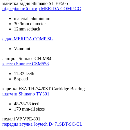
манетка задня
Shimano ST-EF505
підседільний штир
MERIDA COMP CC
material: aluminium
30.9mm diameter
12mm setback
сідло
MERIDA COMP SL
V-mount
ланцюг
Sunrace CN-M84
касета
Sunrace CSM558
11-32 teeth
8 speed
каретка
FSA TH-7420ST Cartridge Bearing
шатуни
Shimano TY301
48-38-28 teeth
170 mm-all sizes
педалі
VP VPE-891
передня втулка
Joytech D471SBT-SC-CL