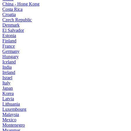
China - Hong Kong
Costa Rica
Croatia
Czech Republic
Denmark
El Salvador
Estonia
Finland
France
Germany
Hungary
Iceland
India
Ireland
Israel
Italy
Japan
Korea
Latvia
Lithuania
Luxembourg
Malaysia
Mexico
Montenegro
Myanmar