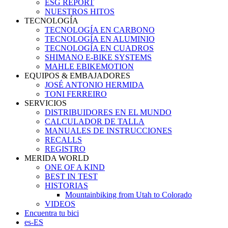
ESG REPORT
NUESTROS HITOS
TECNOLOGÍA
TECNOLOGÍA EN CARBONO
TECNOLOGÍA EN ALUMINIO
TECNOLOGÍA EN CUADROS
SHIMANO E-BIKE SYSTEMS
MAHLE EBIKEMOTION
EQUIPOS & EMBAJADORES
JOSÉ ANTONIO HERMIDA
TONI FERREIRO
SERVICIOS
DISTRIBUIDORES EN EL MUNDO
CALCULADOR DE TALLA
MANUALES DE INSTRUCCIONES
RECALLS
REGISTRO
MERIDA WORLD
ONE OF A KIND
BEST IN TEST
HISTORIAS
Mountainbiking from Utah to Colorado
VIDEOS
Encuentra tu bici
es-ES