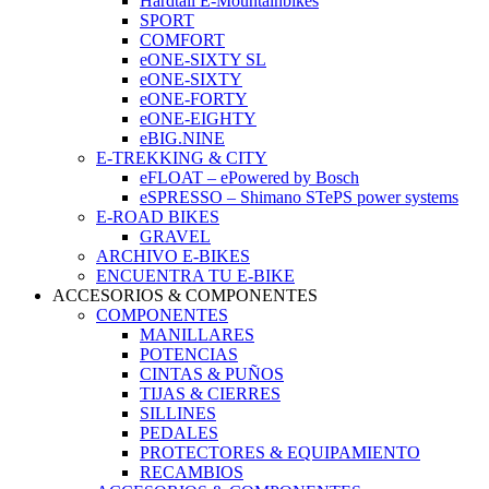
Hardtail E-Mountainbikes
SPORT
COMFORT
eONE-SIXTY SL
eONE-SIXTY
eONE-FORTY
eONE-EIGHTY
eBIG.NINE
E-TREKKING & CITY
eFLOAT – ePowered by Bosch
eSPRESSO – Shimano STePS power systems
E-ROAD BIKES
GRAVEL
ARCHIVO E-BIKES
ENCUENTRA TU E-BIKE
ACCESORIOS & COMPONENTES
COMPONENTES
MANILLARES
POTENCIAS
CINTAS & PUÑOS
TIJAS & CIERRES
SILLINES
PEDALES
PROTECTORES & EQUIPAMIENTO
RECAMBIOS