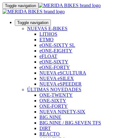
Toggle navigation
Toggle navigation
NUEVAS E-BIKES
LITHOS
ETMO
eONE-SIXTY SL
eONE-EIGHTY
eFLOAT
eONE-SIXTY
eONE-FORTY
NUEVA eSCULTURA
NUEVA eSILEX
NUEVA eSPEEDER
ÚLTIMAS NOVEDADES
ONE-TWENTY
ONE-SIXTY
ONE-FORTY
NUEVA NINETY-SIX
BIG.NINE
BIG.NINE / BIG.SEVEN TFS
DIRT
REACTO