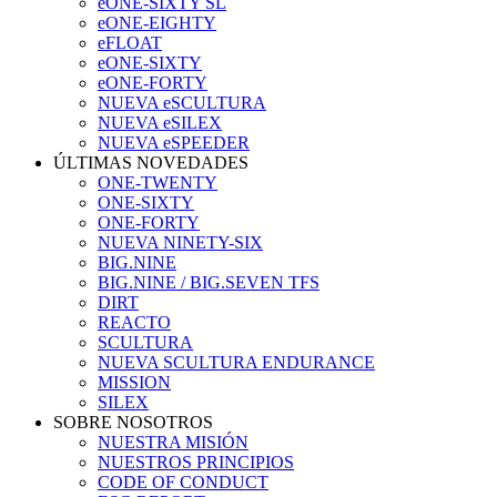
eONE-SIXTY SL
eONE-EIGHTY
eFLOAT
eONE-SIXTY
eONE-FORTY
NUEVA eSCULTURA
NUEVA eSILEX
NUEVA eSPEEDER
ÚLTIMAS NOVEDADES
ONE-TWENTY
ONE-SIXTY
ONE-FORTY
NUEVA NINETY-SIX
BIG.NINE
BIG.NINE / BIG.SEVEN TFS
DIRT
REACTO
SCULTURA
NUEVA SCULTURA ENDURANCE
MISSION
SILEX
SOBRE NOSOTROS
NUESTRA MISIÓN
NUESTROS PRINCIPIOS
CODE OF CONDUCT