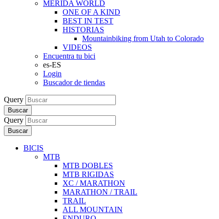
MERIDA WORLD
ONE OF A KIND
BEST IN TEST
HISTORIAS
Mountainbiking from Utah to Colorado
VIDEOS
Encuentra tu bici
es-ES
Login
Buscador de tiendas
Query
Buscar
Query
Buscar
BICIS
MTB
MTB DOBLES
MTB RIGIDAS
XC / MARATHON
MARATHON / TRAIL
TRAIL
ALL MOUNTAIN
ENDURO