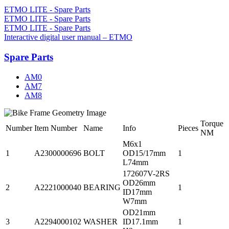
ETMO LITE - Spare Parts
ETMO LITE - Spare Parts
ETMO LITE - Spare Parts
Interactive digital user manual – ETMO
Spare Parts
AM0
AM7
AM8
Torque
Number
Item Number
Name
Info
Pieces
NM
M6x1
1
A2300000696
BOLT
OD15/17mm
1
L74mm
172607V-2RS
OD26mm
2
A2221000040
BEARING
1
ID17mm
W7mm
OD21mm
3
A2294000102
WASHER
ID17.1mm
1