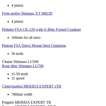
4 piston
Frein arrière
Shimano XT M8220
4 piston
Pédalier
FSA CK-220 wide E-Bike Forged Crankset
160mm for all sizes
Plateau
FSA Direct Mount Steel Chainring
36 teeth
Chaine
Shimano LG500
Roue libre
Shimano LG700
11-50 teeth
11 speed
Cintre/guidon
MERIDA EXPERT eTR
780mm width
Poignée
MERIDA EXPERT TR