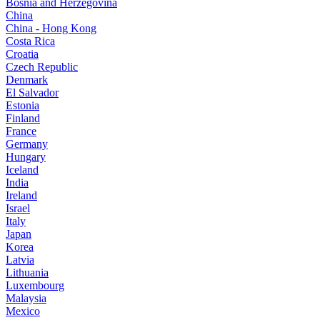
Bosnia and Herzegovina
China
China - Hong Kong
Costa Rica
Croatia
Czech Republic
Denmark
El Salvador
Estonia
Finland
France
Germany
Hungary
Iceland
India
Ireland
Israel
Italy
Japan
Korea
Latvia
Lithuania
Luxembourg
Malaysia
Mexico