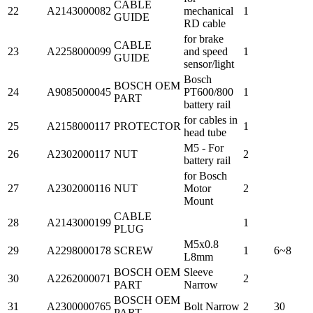
CABLE
22
A2143000082
mechanical
1
GUIDE
RD cable
for brake
CABLE
23
A2258000099
and speed
1
GUIDE
sensor/light
Bosch
BOSCH OEM
24
A9085000045
PT600/800
1
PART
battery rail
for cables in
25
A2158000117
PROTECTOR
1
head tube
M5 - For
26
A2302000117
NUT
2
battery rail
for Bosch
27
A2302000116
NUT
Motor
2
Mount
CABLE
28
A2143000199
1
PLUG
M5x0.8
29
A2298000178
SCREW
1
6~8
L8mm
BOSCH OEM
Sleeve
30
A2262000071
2
PART
Narrow
BOSCH OEM
31
A2300000765
Bolt Narrow
2
30
PART