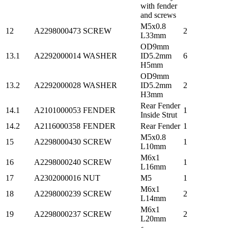
with fender
and screws
M5x0.8
12
A2298000473
SCREW
2
L33mm
OD9mm
13.1
A2292000014
WASHER
ID5.2mm
6
H5mm
OD9mm
13.2
A2292000028
WASHER
ID5.2mm
2
H3mm
Rear Fender
14.1
A2101000053
FENDER
1
Inside Strut
14.2
A2116000358
FENDER
Rear Fender
1
M5x0.8
15
A2298000430
SCREW
1
L10mm
M6x1
16
A2298000240
SCREW
1
L16mm
17
A2302000016
NUT
M5
1
M6x1
18
A2298000239
SCREW
2
L14mm
M6x1
19
A2298000237
SCREW
2
L20mm