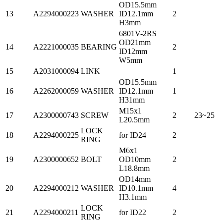
OD15.5mm
13
A2294000223
WASHER
ID12.1mm
2
H3mm
6801V-2RS
OD21mm
14
A2221000035
BEARING
2
ID12mm
W5mm
15
A2031000094
LINK
1
OD15.5mm
16
A2262000059
WASHER
ID12.1mm
1
H31mm
M15x1
17
A2300000743
SCREW
2
23~25
L20.5mm
LOCK
18
A2294000225
for ID24
2
RING
M6x1
19
A2300000652
BOLT
OD10mm
2
L18.8mm
OD14mm
20
A2294000212
WASHER
ID10.1mm
4
H3.1mm
LOCK
21
A2294000211
for ID22
2
RING