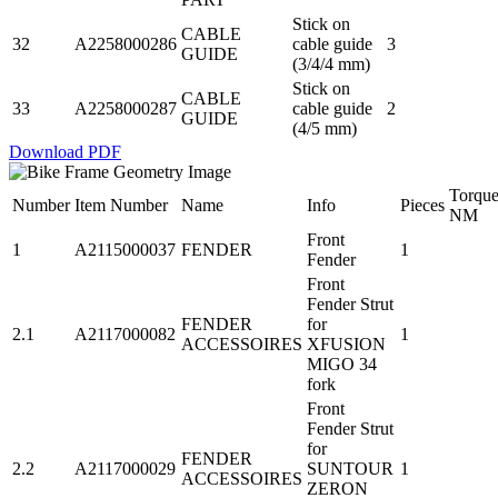
Stick on
CABLE
32
A2258000286
cable guide
3
GUIDE
(3/4/4 mm)
Stick on
CABLE
33
A2258000287
cable guide
2
GUIDE
(4/5 mm)
Download PDF
Torqu
Number
Item Number
Name
Info
Pieces
NM
Front
1
A2115000037
FENDER
1
Fender
Front
Fender Strut
FENDER
for
2.1
A2117000082
1
ACCESSOIRES
XFUSION
MIGO 34
fork
Front
Fender Strut
for
FENDER
2.2
A2117000029
SUNTOUR
1
ACCESSOIRES
ZERON