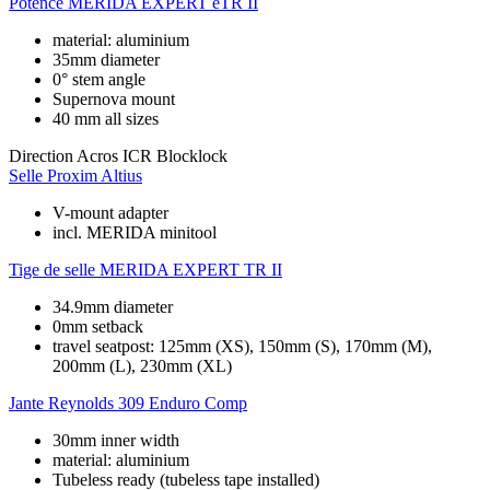
Potence
MERIDA EXPERT eTR II
material: aluminium
35mm diameter
0° stem angle
Supernova mount
40 mm all sizes
Direction
Acros ICR Blocklock
Selle
Proxim Altius
V-mount adapter
incl. MERIDA minitool
Tige de selle
MERIDA EXPERT TR II
34.9mm diameter
0mm setback
travel seatpost: 125mm (XS), 150mm (S), 170mm (M),
200mm (L), 230mm (XL)
Jante
Reynolds 309 Enduro Comp
30mm inner width
material: aluminium
Tubeless ready (tubeless tape installed)