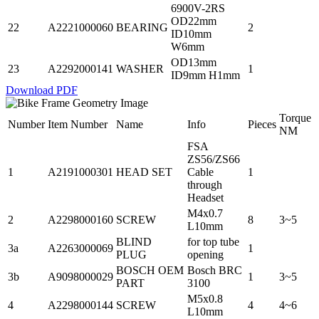
6900V-2RS
OD22mm
22
A2221000060
BEARING
2
ID10mm
W6mm
OD13mm
23
A2292000141
WASHER
1
ID9mm H1mm
Download PDF
Torque
Number
Item Number
Name
Info
Pieces
NM
FSA
ZS56/ZS66
1
A2191000301
HEAD SET
Cable
1
through
Headset
M4x0.7
2
A2298000160
SCREW
8
3~5
L10mm
BLIND
for top tube
3a
A2263000069
1
PLUG
opening
BOSCH OEM
Bosch BRC
3b
A9098000029
1
3~5
PART
3100
M5x0.8
4
A2298000144
SCREW
4
4~6
L10mm