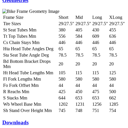
Geometries
Frame Size
Short
Mid
Long
XLong
Tire Sizes
29/27.5"
29/27.5"
29/27.5"
29/27.5"
St Seat Tubes Mm
380
405
430
455
Tt Top Tubes Mm
556
584
609
636
Cs Chain Stays Mm
446
446
446
446
Hta Head Tube Angles Deg
65
65
65
65
Sta Seat Tube Angle Deg
78.5
78.5
78.5
78.5
Bd Bottom Bracket Drops
20
20
20
20
Mm
Ht Head Tube Lengths Mm
105
115
115
125
Fl Fork Lengths Mm
580
580
580
580
Fo Fork Offset Mm
44
44
44
44
R Reachs Mm
425
450
475
500
S Stacks Mm
644
653
653
662
Wb Wheel Base Mm
1202
1231
1256
1285
Sh Stand Over Height Mm
745
748
751
754
Downloads