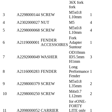
36X fork
fork
M5x0.8
3
A2298000144
SCREW
1
L10mm
4
A2302000027
NUT
M5
4
M5x0.8
5
A2298000068
SCREW
4
L10mm
Fork
FENDER
6
A2119000001
Adapter
1
ACCESSOIRES
Suntour
OD10mm
7
A2292000049
WASHER
ID5.5mm
3
H1mm
Long
8
A2116000283
FENDER
Performance
1
Fender
M5x0.8
9
A2298000379
SCREW
2
L35mm
M4x0.7
10
A2298000250
SCREW
2
L12mm
for eONE-
FORTY
11
A2098000052
CARRIER
LITE only
1