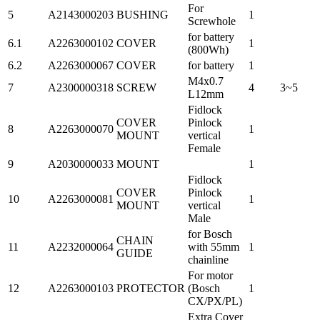
For
5
A2143000203
BUSHING
1
Screwhole
for battery
6.1
A2263000102
COVER
1
(800Wh)
6.2
A2263000067
COVER
for battery
1
M4x0.7
7
A2300000318
SCREW
4
3~5
L12mm
Fidlock
COVER
Pinlock
8
A2263000070
1
MOUNT
vertical
Female
9
A2030000033
MOUNT
1
Fidlock
COVER
Pinlock
10
A2263000081
1
MOUNT
vertical
Male
for Bosch
CHAIN
11
A2232000064
with 55mm
1
GUIDE
chainline
For motor
12
A2263000103
PROTECTOR
(Bosch
1
CX/PX/PL)
Extra Cover