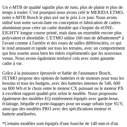
Un e-MTB de qualité signifie plus de runs, plus de plaisir et plus de
temps à rouler. C'est pourquoi nous avons créé le MERIDA ETMO,
notre e-MTB Bosch le plus axé sur le prix à ce jour. Nous avons
utilisé tout notre savoir-faire en conception et fabrication de cadres
aluminium pour créer un cadre durable qui s'inspire du eONE-
EIGHTY longue course primé, mais dans un ensemble encore plus
polyvalent et abordable. L'ETMO utilise 160 mm de débattement* à
l'avant comme à l'arrière et des roues de tailles différenciées, ce qui
le rend amusant et rapide sur tous les terrains, avec un comportement
qui fera sourire aussi bien les riders expérimentés que les nouveaux
venus. Nous avons également renforcé cela avec notre garantie
cadre à vie.
Grâce à la puissance éprouvée et fiable de l'assistance Bosch,
l'ETMO propose des options de batteries et de moteurs pour tous les
besoins et tous les budgets, avec des batteries internes de 540, 600
ou 800 Wh et le choix entre le moteur CX puissant ou le moteur PX
à excellent rapport qualité-prix selon le modèle. Nous proposons
également des modèles EQ entièrement équipés avec garde-boue,
éclairage, béquille et porte-bagages pour un usage urbain type SUV,
ainsi que des modèles PRO avec des spécifications moteur et
batterie améliorées.
*Certains modèles sont équipés d'une fourche de 140 mm et d'un