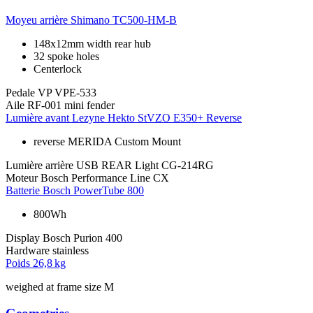
Moyeu arrière
Shimano TC500-HM-B
148x12mm width rear hub
32 spoke holes
Centerlock
Pedale
VP VPE-533
Aile
RF-001 mini fender
Lumière avant
Lezyne Hekto StVZO E350+ Reverse
reverse MERIDA Custom Mount
Lumière arrière
USB REAR Light CG-214RG
Moteur
Bosch Performance Line CX
Batterie
Bosch PowerTube 800
800Wh
Display
Bosch Purion 400
Hardware
stainless
Poids
26,8 kg
weighed at frame size M