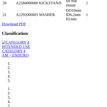
for rear
20
A2184000060
KICKSTAND
1
mount
OD10mm
21
A2292000005
WASHER
ID6.2mm
1
H1mm
Download PDF
Classification
INTENDED USE
CATEGORY 4
AM + ENDURO