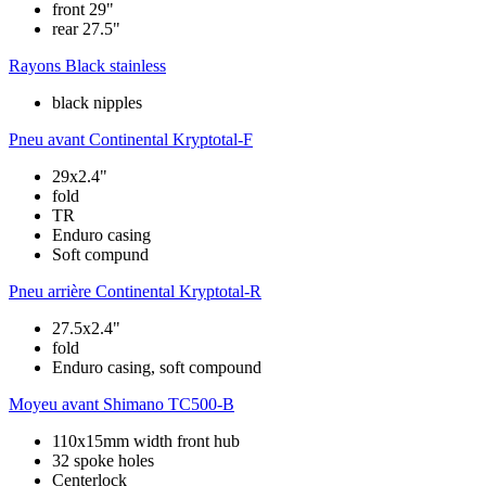
front 29"
rear 27.5"
Rayons
Black stainless
black nipples
Pneu avant
Continental Kryptotal-F
29x2.4"
fold
TR
Enduro casing
Soft compund
Pneu arrière
Continental Kryptotal-R
27.5x2.4"
fold
Enduro casing, soft compound
Moyeu avant
Shimano TC500-B
110x15mm width front hub
32 spoke holes
Centerlock