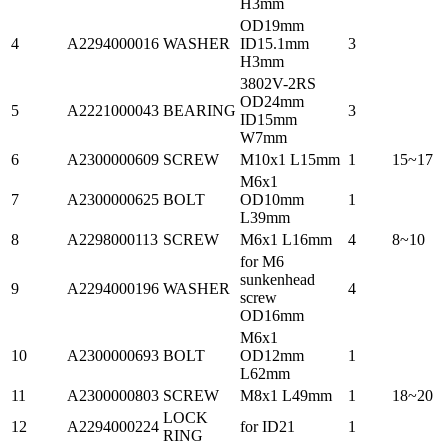
H3mm
OD19mm
4
A2294000016
WASHER
ID15.1mm
3
H3mm
3802V-2RS
OD24mm
5
A2221000043
BEARING
3
ID15mm
W7mm
6
A2300000609
SCREW
M10x1 L15mm
1
15~17
M6x1
7
A2300000625
BOLT
OD10mm
1
L39mm
8
A2298000113
SCREW
M6x1 L16mm
4
8~10
for M6
sunkenhead
9
A2294000196
WASHER
4
screw
OD16mm
M6x1
10
A2300000693
BOLT
OD12mm
1
L62mm
11
A2300000803
SCREW
M8x1 L49mm
1
18~20
LOCK
12
A2294000224
for ID21
1
RING