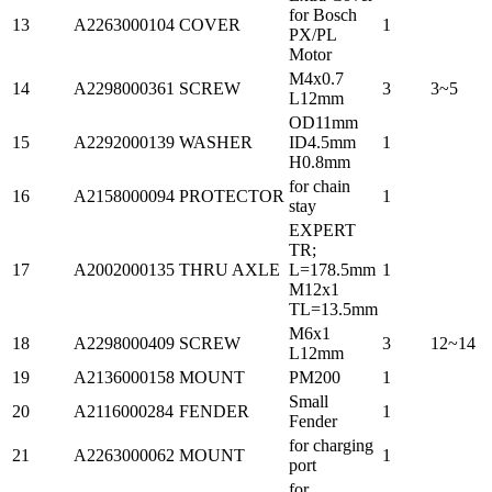
for Bosch
13
A2263000104
COVER
1
PX/PL
Motor
M4x0.7
14
A2298000361
SCREW
3
3~5
L12mm
OD11mm
15
A2292000139
WASHER
ID4.5mm
1
H0.8mm
for chain
16
A2158000094
PROTECTOR
1
stay
EXPERT
TR;
17
A2002000135
THRU AXLE
L=178.5mm
1
M12x1
TL=13.5mm
M6x1
18
A2298000409
SCREW
3
12~14
L12mm
19
A2136000158
MOUNT
PM200
1
Small
20
A2116000284
FENDER
1
Fender
for charging
21
A2263000062
MOUNT
1
port
for