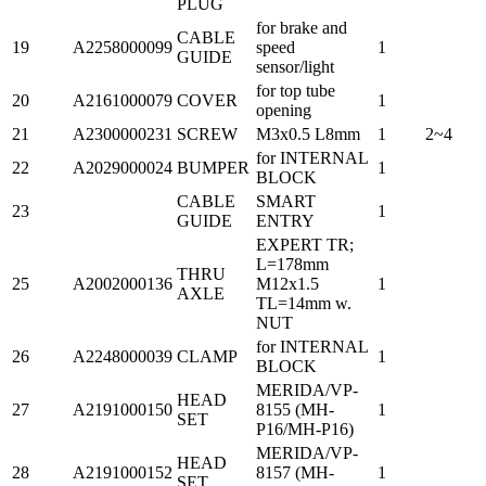
PLUG
for brake and
CABLE
19
A2258000099
speed
1
GUIDE
sensor/light
for top tube
20
A2161000079
COVER
1
opening
21
A2300000231
SCREW
M3x0.5 L8mm
1
2~4
for INTERNAL
22
A2029000024
BUMPER
1
BLOCK
CABLE
SMART
23
1
GUIDE
ENTRY
EXPERT TR;
L=178mm
THRU
25
A2002000136
M12x1.5
1
AXLE
TL=14mm w.
NUT
for INTERNAL
26
A2248000039
CLAMP
1
BLOCK
MERIDA/VP-
HEAD
27
A2191000150
8155 (MH-
1
SET
P16/MH-P16)
MERIDA/VP-
HEAD
28
A2191000152
8157 (MH-
1
SET