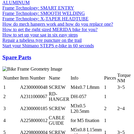
ALUMINUM
Frame Technology: SMART ENTRY
Frame Technology: SMOOTH WELDING
Frame Technology: X-TAPER HEADTUBE
How do mech hangers work and how do you replace one?
How to get the right sized MERIDA bike for you?
How to set up your sag in six easy steps
Repair a tubeless tyre puncture on the trail
Start your Shimano STEPS e-bike in 60 seconds
Spare Parts
Torque
Number
Item Number
Name
Info
Pieces
NM
1
A2300000048
SCREW
M4x0.7 L8mm
1
3~5
RD-
2
A2311000067
DH-057
1
HANGER
M3x0.5
3
A2300000185
SCREW
2
2~4
L20.5mm
CABLE
4
A2258000012
for M5 fixation
1
GUIDE
M5x0.8 L15mm
5
A2298000004
SCREW
1
3~5