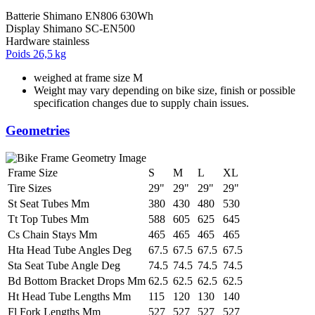
Batterie
Shimano EN806 630Wh
Display
Shimano SC-EN500
Hardware
stainless
Poids
26,5 kg
weighed at frame size M
Weight may vary depending on bike size, finish or possible
specification changes due to supply chain issues.
Geometries
Frame Size
S
M
L
XL
Tire Sizes
29"
29"
29"
29"
St Seat Tubes Mm
380
430
480
530
Tt Top Tubes Mm
588
605
625
645
Cs Chain Stays Mm
465
465
465
465
Hta Head Tube Angles Deg
67.5
67.5
67.5
67.5
Sta Seat Tube Angle Deg
74.5
74.5
74.5
74.5
Bd Bottom Bracket Drops Mm
62.5
62.5
62.5
62.5
Ht Head Tube Lengths Mm
115
120
130
140
Fl Fork Lengths Mm
527
527
527
527