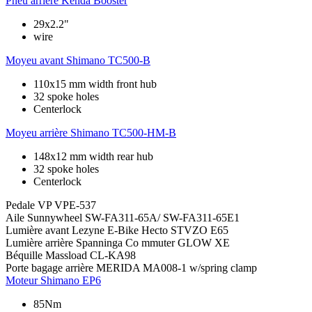
Pneu arrière
Kenda Booster
29x2.2"
wire
Moyeu avant
Shimano TC500-B
110x15 mm width front hub
32 spoke holes
Centerlock
Moyeu arrière
Shimano TC500-HM-B
148x12 mm width rear hub
32 spoke holes
Centerlock
Pedale
VP VPE-537
Aile
Sunnywheel SW-FA311-65A/ SW-FA311-65E1
Lumière avant
Lezyne E-Bike Hecto STVZO E65
Lumière arrière
Spanninga Co mmuter GLOW XE
Béquille
Massload CL-KA98
Porte bagage arrière
MERIDA MA008-1 w/spring clamp
Moteur
Shimano EP6
85Nm