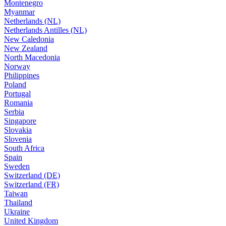
Montenegro
Myanmar
Netherlands (NL)
Netherlands Antilles (NL)
New Caledonia
New Zealand
North Macedonia
Norway
Philippines
Poland
Portugal
Romania
Serbia
Singapore
Slovakia
Slovenia
South Africa
Spain
Sweden
Switzerland (DE)
Switzerland (FR)
Taiwan
Thailand
Ukraine
United Kingdom