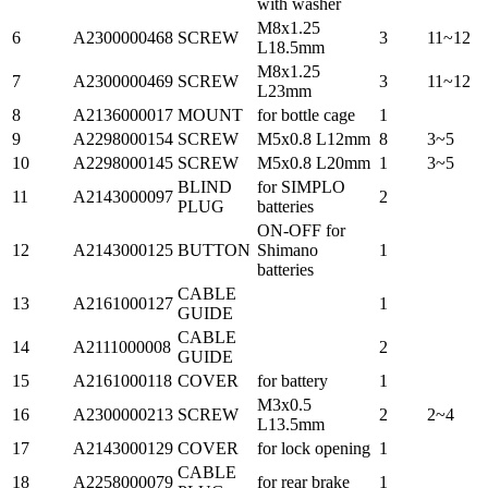
with washer
M8x1.25
6
A2300000468
SCREW
3
11~12
L18.5mm
M8x1.25
7
A2300000469
SCREW
3
11~12
L23mm
8
A2136000017
MOUNT
for bottle cage
1
9
A2298000154
SCREW
M5x0.8 L12mm
8
3~5
10
A2298000145
SCREW
M5x0.8 L20mm
1
3~5
BLIND
for SIMPLO
11
A2143000097
2
PLUG
batteries
ON-OFF for
12
A2143000125
BUTTON
Shimano
1
batteries
CABLE
13
A2161000127
1
GUIDE
CABLE
14
A2111000008
2
GUIDE
15
A2161000118
COVER
for battery
1
M3x0.5
16
A2300000213
SCREW
2
2~4
L13.5mm
17
A2143000129
COVER
for lock opening
1
CABLE
18
A2258000079
for rear brake
1