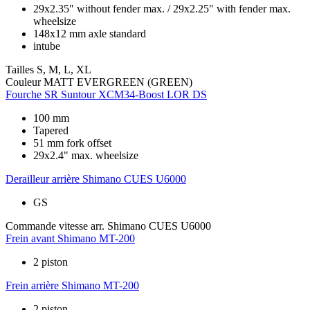
29x2.35" without fender max. / 29x2.25" with fender max.
wheelsize
148x12 mm axle standard
intube
Tailles
S, M, L, XL
Couleur
MATT EVERGREEN (GREEN)
Fourche
SR Suntour XCM34-Boost LOR DS
100 mm
Tapered
51 mm fork offset
29x2.4" max. wheelsize
Derailleur arrière
Shimano CUES U6000
GS
Commande vitesse arr.
Shimano CUES U6000
Frein avant
Shimano MT-200
2 piston
Frein arrière
Shimano MT-200
2 piston