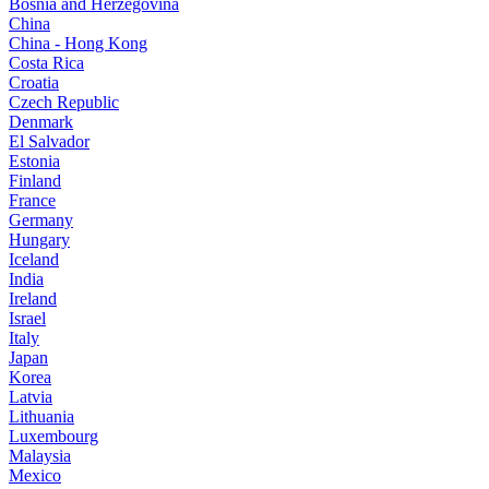
Bosnia and Herzegovina
China
China - Hong Kong
Costa Rica
Croatia
Czech Republic
Denmark
El Salvador
Estonia
Finland
France
Germany
Hungary
Iceland
India
Ireland
Israel
Italy
Japan
Korea
Latvia
Lithuania
Luxembourg
Malaysia
Mexico