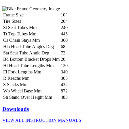
Frame Size
10"
Tire Sizes
20"
St Seat Tubes Mm
240
Tt Top Tubes Mm
445
Cs Chain Stays Mm
360
Hta Head Tube Angles Deg
68
Sta Seat Tube Angle Deg
72
Bd Bottom Bracket Drops Mm
20
Ht Head Tube Lengths Mm
120
Fl Fork Lengths Mm
340
R Reachs Mm
305
S Stacks Mm
432
Wb Wheel Base Mm
872
Sh Stand Over Height Mm
483
Downloads
VIEW ALL INSTRUCTION MANUALS