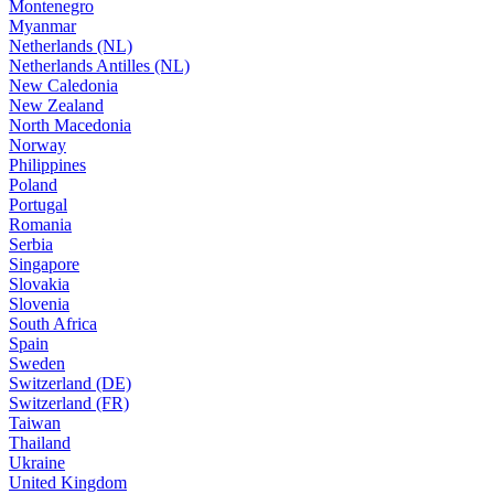
Montenegro
Myanmar
Netherlands (NL)
Netherlands Antilles (NL)
New Caledonia
New Zealand
North Macedonia
Norway
Philippines
Poland
Portugal
Romania
Serbia
Singapore
Slovakia
Slovenia
South Africa
Spain
Sweden
Switzerland (DE)
Switzerland (FR)
Taiwan
Thailand
Ukraine
United Kingdom