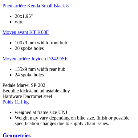
Pneu arrière
Kenda Small Black 8
20x1.95"
wire
Moyeu avant
KT-K68F
100x9 mm width front hub
20 spoke holes
Moyeu arrière
Joytech D242DSE
135x9 mm width rear hub
24 spoke holes
Pedale
Marwi SP-202
Béquille
kickstand adjustable alloy
Hardware
Dacromet steel
Poids
11,1 kg
weighed at frame size UNI
Weight may vary depending on bike size, finish or possible
specification changes due to supply chain issues.
Geometries