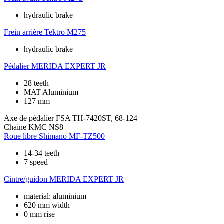
hydraulic brake
Frein arrière
Tektro M275
hydraulic brake
Pédalier
MERIDA EXPERT JR
28 teeth
MAT Aluminium
127 mm
Axe de pédalier
FSA TH-7420ST, 68-124
Chaine
KMC NS8
Roue libre
Shimano MF-TZ500
14-34 teeth
7 speed
Cintre/guidon
MERIDA EXPERT JR
material: aluminium
620 mm width
0 mm rise