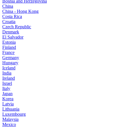
Bosnia and Herzegovina
China
China - Hong Kong
Costa Rica
Croatia
Czech Republic
Denmark
El Salvador
Estonia
Finland
France
Germany
Hungary
Iceland
India
Ireland
Israel
Italy
Japan
Korea
Latvia
Lithuania
Luxembourg
Malaysia
Mexico