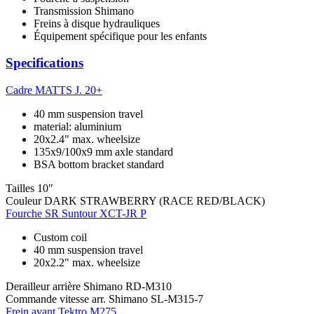
Transmission Shimano
Freins à disque hydrauliques
Équipement spécifique pour les enfants
Specifications
Cadre
MATTS J. 20+
40 mm suspension travel
material: aluminium
20x2.4" max. wheelsize
135x9/100x9 mm axle standard
BSA bottom bracket standard
Tailles
10"
Couleur
DARK STRAWBERRY (RACE RED/BLACK)
Fourche
SR Suntour XCT-JR P
Custom coil
40 mm suspension travel
20x2.2" max. wheelsize
Derailleur arrière
Shimano RD-M310
Commande vitesse arr.
Shimano SL-M315-7
Frein avant
Tektro M275