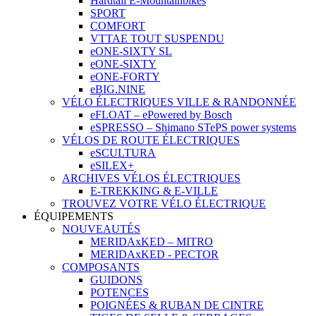
Hardtail E-Mountainbikes
SPORT
COMFORT
VTTAE TOUT SUSPENDU
eONE-SIXTY SL
eONE-SIXTY
eONE-FORTY
eBIG.NINE
VÉLO ÉLECTRIQUES VILLE & RANDONNÉE
eFLOAT – ePowered by Bosch
eSPRESSO – Shimano STePS power systems
VÉLOS DE ROUTE ÉLECTRIQUES
eSCULTURA
eSILEX+
ARCHIVES VÉLOS ÉLECTRIQUES
E-TREKKING & E-VILLE
TROUVEZ VOTRE VÉLO ÉLECTRIQUE
ÉQUIPEMENTS
NOUVEAUTÉS
MERIDAxKED – MITRO
MERIDAxKED - PECTOR
COMPOSANTS
GUIDONS
POTENCES
POIGNÉES & RUBAN DE CINTRE