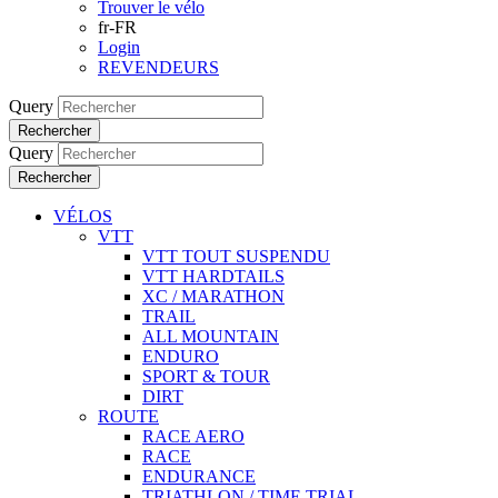
Trouver le vélo
fr-FR
Login
REVENDEURS
Query
Rechercher
Query
Rechercher
VÉLOS
VTT
VTT TOUT SUSPENDU
VTT HARDTAILS
XC / MARATHON
TRAIL
ALL MOUNTAIN
ENDURO
SPORT & TOUR
DIRT
ROUTE
RACE AERO
RACE
ENDURANCE
TRIATHLON / TIME TRIAL