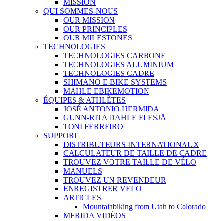
MISSION
QUI SOMMES-NOUS
OUR MISSION
OUR PRINCIPLES
OUR MILESTONES
TECHNOLOGIES
TECHNOLOGIES CARBONE
TECHNOLOGIES ALUMINIUM
TECHNOLOGIES CADRE
SHIMANO E-BIKE SYSTEMS
MAHLE EBIKEMOTION
ÉQUIPES & ATHLÈTES
JOSÉ ANTONIO HERMIDA
GUNN-RITA DAHLE FLESJÅ
TONI FERREIRO
SUPPORT
DISTRIBUTEURS INTERNATIONAUX
CALCULATEUR DE TAILLE DE CADRE
TROUVEZ VOTRE TAILLE DE VÉLO
MANUELS
TROUVEZ UN REVENDEUR
ENREGISTRER VELO
ARTICLES
Mountainbiking from Utah to Colorado
MERIDA VIDÉOS