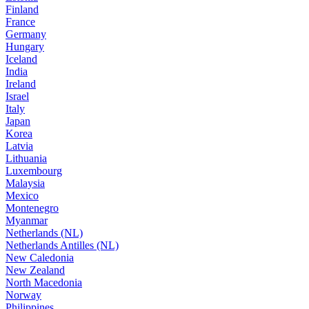
Finland
France
Germany
Hungary
Iceland
India
Ireland
Israel
Italy
Japan
Korea
Latvia
Lithuania
Luxembourg
Malaysia
Mexico
Montenegro
Myanmar
Netherlands (NL)
Netherlands Antilles (NL)
New Caledonia
New Zealand
North Macedonia
Norway
Philippines