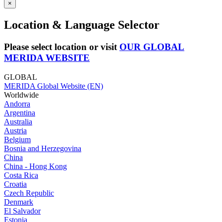
×
Location & Language Selector
Please select location or visit
OUR GLOBAL
MERIDA WEBSITE
GLOBAL
MERIDA Global Website (EN)
Worldwide
Andorra
Argentina
Australia
Austria
Belgium
Bosnia and Herzegovina
China
China - Hong Kong
Costa Rica
Croatia
Czech Republic
Denmark
El Salvador
Estonia