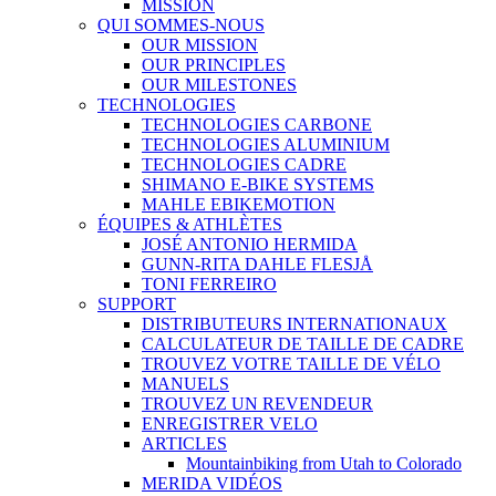
MISSION
QUI SOMMES-NOUS
OUR MISSION
OUR PRINCIPLES
OUR MILESTONES
TECHNOLOGIES
TECHNOLOGIES CARBONE
TECHNOLOGIES ALUMINIUM
TECHNOLOGIES CADRE
SHIMANO E-BIKE SYSTEMS
MAHLE EBIKEMOTION
ÉQUIPES & ATHLÈTES
JOSÉ ANTONIO HERMIDA
GUNN-RITA DAHLE FLESJÅ
TONI FERREIRO
SUPPORT
DISTRIBUTEURS INTERNATIONAUX
CALCULATEUR DE TAILLE DE CADRE
TROUVEZ VOTRE TAILLE DE VÉLO
MANUELS
TROUVEZ UN REVENDEUR
ENREGISTRER VELO
ARTICLES
Mountainbiking from Utah to Colorado
MERIDA VIDÉOS