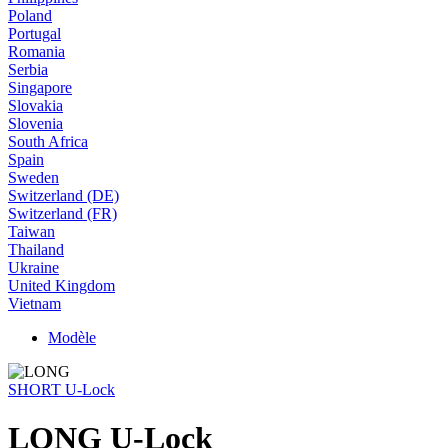
Poland
Portugal
Romania
Serbia
Singapore
Slovakia
Slovenia
South Africa
Spain
Sweden
Switzerland (DE)
Switzerland (FR)
Taiwan
Thailand
Ukraine
United Kingdom
Vietnam
Modèle
SHORT U-Lock
LONG U-Lock