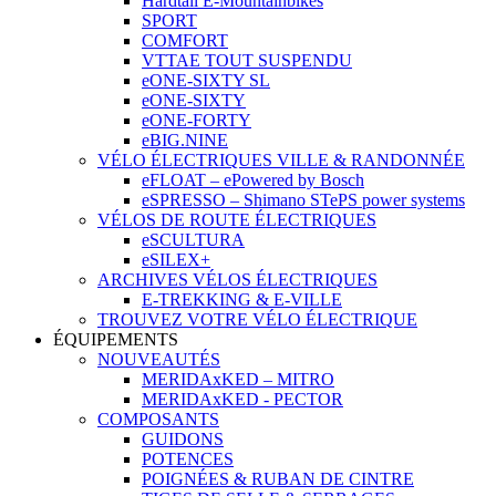
Hardtail E-Mountainbikes
SPORT
COMFORT
VTTAE TOUT SUSPENDU
eONE-SIXTY SL
eONE-SIXTY
eONE-FORTY
eBIG.NINE
VÉLO ÉLECTRIQUES VILLE & RANDONNÉE
eFLOAT – ePowered by Bosch
eSPRESSO – Shimano STePS power systems
VÉLOS DE ROUTE ÉLECTRIQUES
eSCULTURA
eSILEX+
ARCHIVES VÉLOS ÉLECTRIQUES
E-TREKKING & E-VILLE
TROUVEZ VOTRE VÉLO ÉLECTRIQUE
ÉQUIPEMENTS
NOUVEAUTÉS
MERIDAxKED – MITRO
MERIDAxKED - PECTOR
COMPOSANTS
GUIDONS
POTENCES
POIGNÉES & RUBAN DE CINTRE