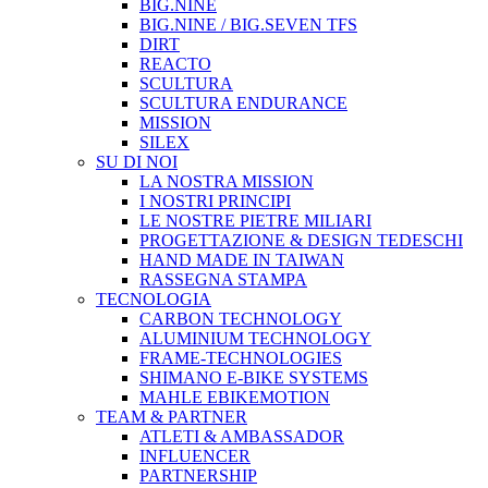
BIG.NINE
BIG.NINE / BIG.SEVEN TFS
DIRT
REACTO
SCULTURA
SCULTURA ENDURANCE
MISSION
SILEX
SU DI NOI
LA NOSTRA MISSION
I NOSTRI PRINCIPI
LE NOSTRE PIETRE MILIARI
PROGETTAZIONE & DESIGN TEDESCHI
HAND MADE IN TAIWAN
RASSEGNA STAMPA
TECNOLOGIA
CARBON TECHNOLOGY
ALUMINIUM TECHNOLOGY
FRAME-TECHNOLOGIES
SHIMANO E-BIKE SYSTEMS
MAHLE EBIKEMOTION
TEAM & PARTNER
ATLETI & AMBASSADOR
INFLUENCER
PARTNERSHIP