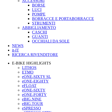
ACCESSORI
BORSE
LUCI
POMPE
BORRACCE E PORTABORRACCE
STRUMENTI
ABBIGLIAMENTO
CASCHI
GUANTI
OCCHIALI DA SOLE
NEWS
it-IT
RICERCA RIVENDITORE
E-BIKE HIGHLIGHTS
LITHOS
ETMO
eONE-SIXTY SL
eONE-EIGHTY
eFLOAT
eONE-SIXTY
eONE-FORTY
eBIG.NINE
eBIG.TOUR
eSPRESSO