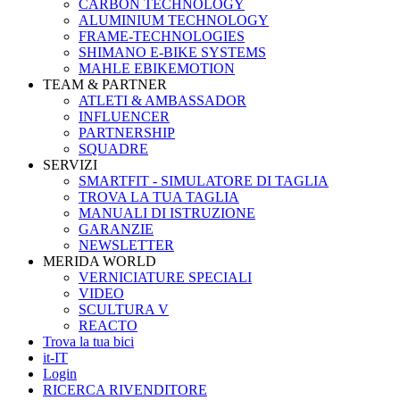
CARBON TECHNOLOGY
ALUMINIUM TECHNOLOGY
FRAME-TECHNOLOGIES
SHIMANO E-BIKE SYSTEMS
MAHLE EBIKEMOTION
TEAM & PARTNER
ATLETI & AMBASSADOR
INFLUENCER
PARTNERSHIP
SQUADRE
SERVIZI
SMARTFIT - SIMULATORE DI TAGLIA
TROVA LA TUA TAGLIA
MANUALI DI ISTRUZIONE
GARANZIE
NEWSLETTER
MERIDA WORLD
VERNICIATURE SPECIALI
VIDEO
SCULTURA V
REACTO
Trova la tua bici
it-IT
Login
RICERCA RIVENDITORE