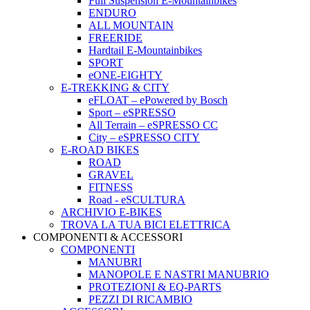
Full Suspension E-Mountainbikes
ENDURO
ALL MOUNTAIN
FREERIDE
Hardtail E-Mountainbikes
SPORT
eONE-EIGHTY
E-TREKKING & CITY
eFLOAT – ePowered by Bosch
Sport – eSPRESSO
All Terrain – eSPRESSO CC
City – eSPRESSO CITY
E-ROAD BIKES
ROAD
GRAVEL
FITNESS
Road - eSCULTURA
ARCHIVIO E-BIKES
TROVA LA TUA BICI ELETTRICA
COMPONENTI & ACCESSORI
COMPONENTI
MANUBRI
MANOPOLE E NASTRI MANUBRIO
PROTEZIONI & EQ-PARTS
PEZZI DI RICAMBIO