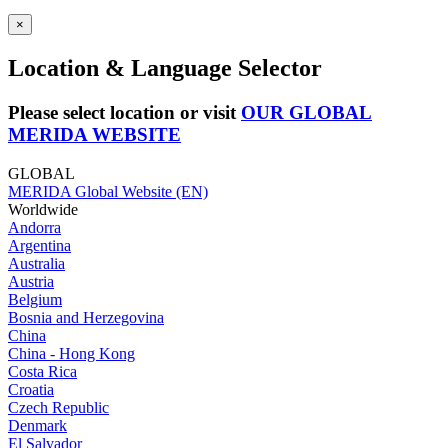
×
Location & Language Selector
Please select location or visit
OUR GLOBAL
MERIDA WEBSITE
GLOBAL
MERIDA Global Website (EN)
Worldwide
Andorra
Argentina
Australia
Austria
Belgium
Bosnia and Herzegovina
China
China - Hong Kong
Costa Rica
Croatia
Czech Republic
Denmark
El Salvador