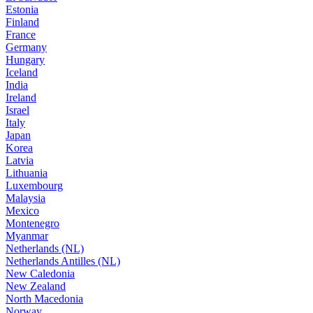
Estonia
Finland
France
Germany
Hungary
Iceland
India
Ireland
Israel
Italy
Japan
Korea
Latvia
Lithuania
Luxembourg
Malaysia
Mexico
Montenegro
Myanmar
Netherlands (NL)
Netherlands Antilles (NL)
New Caledonia
New Zealand
North Macedonia
Norway