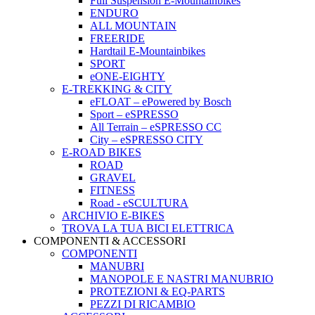
Full Suspension E-Mountainbikes
ENDURO
ALL MOUNTAIN
FREERIDE
Hardtail E-Mountainbikes
SPORT
eONE-EIGHTY
E-TREKKING & CITY
eFLOAT – ePowered by Bosch
Sport – eSPRESSO
All Terrain – eSPRESSO CC
City – eSPRESSO CITY
E-ROAD BIKES
ROAD
GRAVEL
FITNESS
Road - eSCULTURA
ARCHIVIO E-BIKES
TROVA LA TUA BICI ELETTRICA
COMPONENTI & ACCESSORI
COMPONENTI
MANUBRI
MANOPOLE E NASTRI MANUBRIO
PROTEZIONI & EQ-PARTS
PEZZI DI RICAMBIO