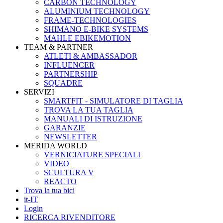
CARBON TECHNOLOGY
ALUMINIUM TECHNOLOGY
FRAME-TECHNOLOGIES
SHIMANO E-BIKE SYSTEMS
MAHLE EBIKEMOTION
TEAM & PARTNER
ATLETI & AMBASSADOR
INFLUENCER
PARTNERSHIP
SQUADRE
SERVIZI
SMARTFIT - SIMULATORE DI TAGLIA
TROVA LA TUA TAGLIA
MANUALI DI ISTRUZIONE
GARANZIE
NEWSLETTER
MERIDA WORLD
VERNICIATURE SPECIALI
VIDEO
SCULTURA V
REACTO
Trova la tua bici
it-IT
Login
RICERCA RIVENDITORE