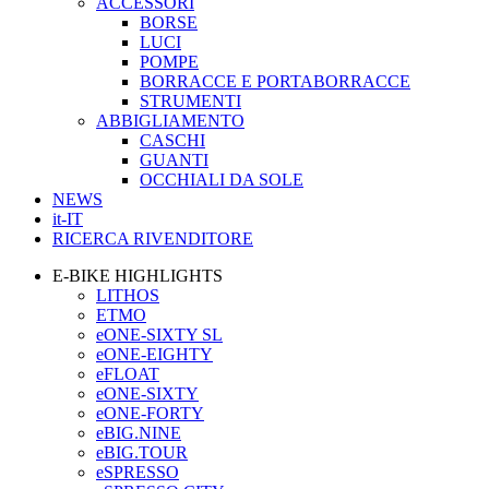
ACCESSORI
BORSE
LUCI
POMPE
BORRACCE E PORTABORRACCE
STRUMENTI
ABBIGLIAMENTO
CASCHI
GUANTI
OCCHIALI DA SOLE
NEWS
it-IT
RICERCA RIVENDITORE
E-BIKE HIGHLIGHTS
LITHOS
ETMO
eONE-SIXTY SL
eONE-EIGHTY
eFLOAT
eONE-SIXTY
eONE-FORTY
eBIG.NINE
eBIG.TOUR
eSPRESSO