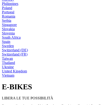
Philippines
Poland
Portugal
Romania
Serbia
Singapore
Slovakia
Slovenia
South Africa
Spain
Sweden
Switzerland (DE)
Switzerland (FR)
Taiwan
Thailand
Ukraine
United Kingdom
Vietnam
E-BIKES
LIBERA LE TUE POSSIBILITÀ