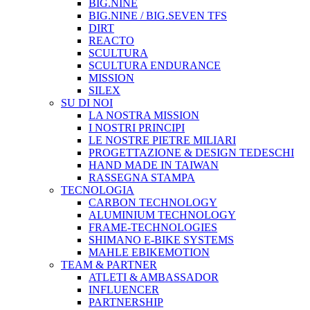
BIG.NINE
BIG.NINE / BIG.SEVEN TFS
DIRT
REACTO
SCULTURA
SCULTURA ENDURANCE
MISSION
SILEX
SU DI NOI
LA NOSTRA MISSION
I NOSTRI PRINCIPI
LE NOSTRE PIETRE MILIARI
PROGETTAZIONE & DESIGN TEDESCHI
HAND MADE IN TAIWAN
RASSEGNA STAMPA
TECNOLOGIA
CARBON TECHNOLOGY
ALUMINIUM TECHNOLOGY
FRAME-TECHNOLOGIES
SHIMANO E-BIKE SYSTEMS
MAHLE EBIKEMOTION
TEAM & PARTNER
ATLETI & AMBASSADOR
INFLUENCER
PARTNERSHIP