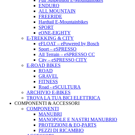
Full Suspension E-Mountainbikes
ENDURO
ALL MOUNTAIN
FREERIDE
Hardtail E-Mountainbikes
SPORT
eONE-EIGHTY
E-TREKKING & CITY
eFLOAT – ePowered by Bosch
Sport – eSPRESSO
All Terrain – eSPRESSO CC
City – eSPRESSO CITY
E-ROAD BIKES
ROAD
GRAVEL
FITNESS
Road - eSCULTURA
ARCHIVIO E-BIKES
TROVA LA TUA BICI ELETTRICA
COMPONENTI & ACCESSORI
COMPONENTI
MANUBRI
MANOPOLE E NASTRI MANUBRIO
PROTEZIONI & EQ-PARTS
PEZZI DI RICAMBIO