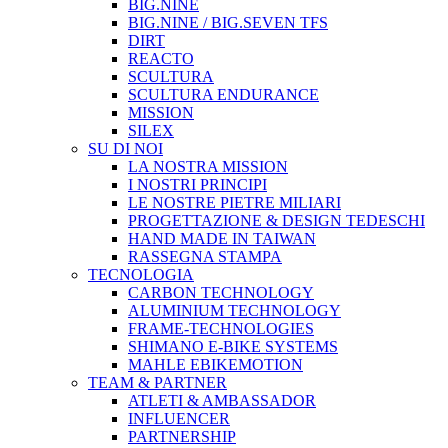
BIG.NINE
BIG.NINE / BIG.SEVEN TFS
DIRT
REACTO
SCULTURA
SCULTURA ENDURANCE
MISSION
SILEX
SU DI NOI
LA NOSTRA MISSION
I NOSTRI PRINCIPI
LE NOSTRE PIETRE MILIARI
PROGETTAZIONE & DESIGN TEDESCHI
HAND MADE IN TAIWAN
RASSEGNA STAMPA
TECNOLOGIA
CARBON TECHNOLOGY
ALUMINIUM TECHNOLOGY
FRAME-TECHNOLOGIES
SHIMANO E-BIKE SYSTEMS
MAHLE EBIKEMOTION
TEAM & PARTNER
ATLETI & AMBASSADOR
INFLUENCER
PARTNERSHIP