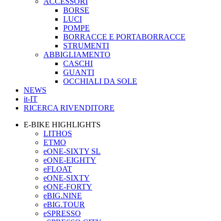
ACCESSORI
BORSE
LUCI
POMPE
BORRACCE E PORTABORRACCE
STRUMENTI
ABBIGLIAMENTO
CASCHI
GUANTI
OCCHIALI DA SOLE
NEWS
it-IT
RICERCA RIVENDITORE
E-BIKE HIGHLIGHTS
LITHOS
ETMO
eONE-SIXTY SL
eONE-EIGHTY
eFLOAT
eONE-SIXTY
eONE-FORTY
eBIG.NINE
eBIG.TOUR
eSPRESSO