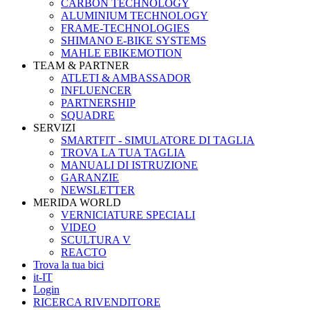
CARBON TECHNOLOGY
ALUMINIUM TECHNOLOGY
FRAME-TECHNOLOGIES
SHIMANO E-BIKE SYSTEMS
MAHLE EBIKEMOTION
TEAM & PARTNER
ATLETI & AMBASSADOR
INFLUENCER
PARTNERSHIP
SQUADRE
SERVIZI
SMARTFIT - SIMULATORE DI TAGLIA
TROVA LA TUA TAGLIA
MANUALI DI ISTRUZIONE
GARANZIE
NEWSLETTER
MERIDA WORLD
VERNICIATURE SPECIALI
VIDEO
SCULTURA V
REACTO
Trova la tua bici
it-IT
Login
RICERCA RIVENDITORE