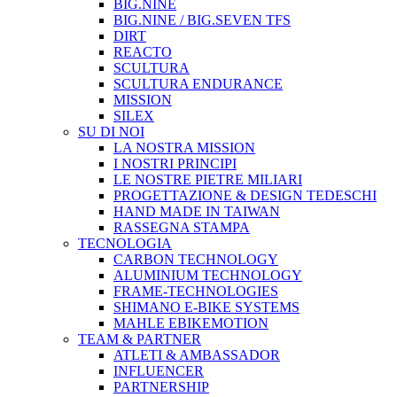
BIG.NINE
BIG.NINE / BIG.SEVEN TFS
DIRT
REACTO
SCULTURA
SCULTURA ENDURANCE
MISSION
SILEX
SU DI NOI
LA NOSTRA MISSION
I NOSTRI PRINCIPI
LE NOSTRE PIETRE MILIARI
PROGETTAZIONE & DESIGN TEDESCHI
HAND MADE IN TAIWAN
RASSEGNA STAMPA
TECNOLOGIA
CARBON TECHNOLOGY
ALUMINIUM TECHNOLOGY
FRAME-TECHNOLOGIES
SHIMANO E-BIKE SYSTEMS
MAHLE EBIKEMOTION
TEAM & PARTNER
ATLETI & AMBASSADOR
INFLUENCER
PARTNERSHIP