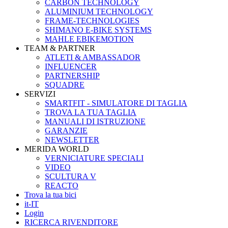
CARBON TECHNOLOGY
ALUMINIUM TECHNOLOGY
FRAME-TECHNOLOGIES
SHIMANO E-BIKE SYSTEMS
MAHLE EBIKEMOTION
TEAM & PARTNER
ATLETI & AMBASSADOR
INFLUENCER
PARTNERSHIP
SQUADRE
SERVIZI
SMARTFIT - SIMULATORE DI TAGLIA
TROVA LA TUA TAGLIA
MANUALI DI ISTRUZIONE
GARANZIE
NEWSLETTER
MERIDA WORLD
VERNICIATURE SPECIALI
VIDEO
SCULTURA V
REACTO
Trova la tua bici
it-IT
Login
RICERCA RIVENDITORE