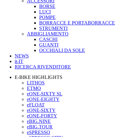
ACCESSORI
BORSE
LUCI
POMPE
BORRACCE E PORTABORRACCE
STRUMENTI
ABBIGLIAMENTO
CASCHI
GUANTI
OCCHIALI DA SOLE
NEWS
it-IT
RICERCA RIVENDITORE
E-BIKE HIGHLIGHTS
LITHOS
ETMO
eONE-SIXTY SL
eONE-EIGHTY
eFLOAT
eONE-SIXTY
eONE-FORTY
eBIG.NINE
eBIG.TOUR
eSPRESSO