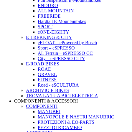
Full Suspension E-Mountainbikes
ENDURO
ALL MOUNTAIN
FREERIDE
Hardtail E-Mountainbikes
SPORT
eONE-EIGHTY
E-TREKKING & CITY
eFLOAT – ePowered by Bosch
Sport – eSPRESSO
All Terrain – eSPRESSO CC
City – eSPRESSO CITY
E-ROAD BIKES
ROAD
GRAVEL
FITNESS
Road - eSCULTURA
ARCHIVIO E-BIKES
TROVA LA TUA BICI ELETTRICA
COMPONENTI & ACCESSORI
COMPONENTI
MANUBRI
MANOPOLE E NASTRI MANUBRIO
PROTEZIONI & EQ-PARTS
PEZZI DI RICAMBIO