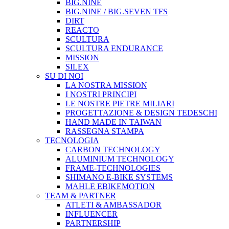
BIG.NINE
BIG.NINE / BIG.SEVEN TFS
DIRT
REACTO
SCULTURA
SCULTURA ENDURANCE
MISSION
SILEX
SU DI NOI
LA NOSTRA MISSION
I NOSTRI PRINCIPI
LE NOSTRE PIETRE MILIARI
PROGETTAZIONE & DESIGN TEDESCHI
HAND MADE IN TAIWAN
RASSEGNA STAMPA
TECNOLOGIA
CARBON TECHNOLOGY
ALUMINIUM TECHNOLOGY
FRAME-TECHNOLOGIES
SHIMANO E-BIKE SYSTEMS
MAHLE EBIKEMOTION
TEAM & PARTNER
ATLETI & AMBASSADOR
INFLUENCER
PARTNERSHIP