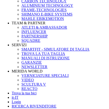
CARBON TECHNOLOGY
ALUMINIUM TECHNOLOGY
FRAME-TECHNOLOGIES
SHIMANO E-BIKE SYSTEMS
MAHLE EBIKEMOTION
TEAM & PARTNER
ATLETI & AMBASSADOR
INFLUENCER
PARTNERSHIP
SQUADRE
SERVIZI
SMARTFIT - SIMULATORE DI TAGLIA
TROVA LA TUA TAGLIA
MANUALI DI ISTRUZIONE
GARANZIE
NEWSLETTER
MERIDA WORLD
VERNICIATURE SPECIALI
VIDEO
SCULTURA V
REACTO
Trova la tua bici
it-IT
Login
RICERCA RIVENDITORE