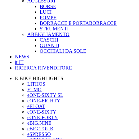
ACCESSORI
BORSE
LUCI
POMPE
BORRACCE E PORTABORRACCE
STRUMENTI
ABBIGLIAMENTO
CASCHI
GUANTI
OCCHIALI DA SOLE
NEWS
it-IT
RICERCA RIVENDITORE
E-BIKE HIGHLIGHTS
LITHOS
ETMO
eONE-SIXTY SL
eONE-EIGHTY
eFLOAT
eONE-SIXTY
eONE-FORTY
eBIG.NINE
eBIG.TOUR
eSPRESSO