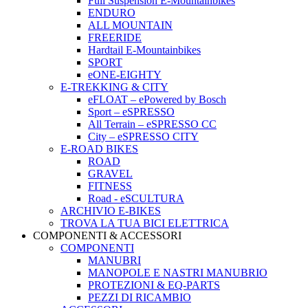
Full Suspension E-Mountainbikes
ENDURO
ALL MOUNTAIN
FREERIDE
Hardtail E-Mountainbikes
SPORT
eONE-EIGHTY
E-TREKKING & CITY
eFLOAT – ePowered by Bosch
Sport – eSPRESSO
All Terrain – eSPRESSO CC
City – eSPRESSO CITY
E-ROAD BIKES
ROAD
GRAVEL
FITNESS
Road - eSCULTURA
ARCHIVIO E-BIKES
TROVA LA TUA BICI ELETTRICA
COMPONENTI & ACCESSORI
COMPONENTI
MANUBRI
MANOPOLE E NASTRI MANUBRIO
PROTEZIONI & EQ-PARTS
PEZZI DI RICAMBIO